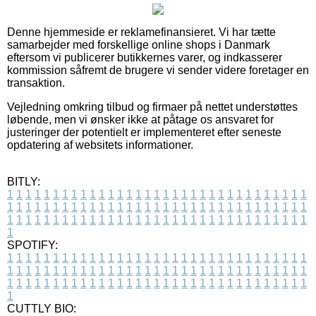
Denne hjemmeside er reklamefinansieret. Vi har tætte
samarbejder med forskellige online shops i Danmark
eftersom vi publicerer butikkernes varer, og indkasserer
kommission såfremt de brugere vi sender videre foretager en
transaktion.
Vejledning omkring tilbud og firmaer på nettet understøttes
løbende, men vi ønsker ikke at påtage os ansvaret for
justeringer der potentielt er implementeret efter seneste
opdatering af websitets informationer.
BITLY:
1
1
1
1
1
1
1
1
1
1
1
1
1
1
1
1
1
1
1
1
1
1
1
1
1
1
1
1
1
1
1
1
1
1
1
1
1
1
1
1
1
1
1
1
1
1
1
1
1
1
1
1
1
1
1
1
1
1
1
1
1
1
1
1
1
1
1
1
1
1
1
1
1
1
1
1
1
1
1
1
1
1
1
1
1
1
1
1
1
1
1
1
1
1
1
1
1
1
1
1
SPOTIFY:
1
1
1
1
1
1
1
1
1
1
1
1
1
1
1
1
1
1
1
1
1
1
1
1
1
1
1
1
1
1
1
1
1
1
1
1
1
1
1
1
1
1
1
1
1
1
1
1
1
1
1
1
1
1
1
1
1
1
1
1
1
1
1
1
1
1
1
1
1
1
1
1
1
1
1
1
1
1
1
1
1
1
1
1
1
1
1
1
1
1
1
1
1
1
1
1
1
1
1
1
CUTTLY BIO: