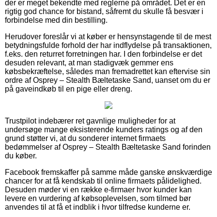
der er meget bekendte med reglerne på området. Det er en
rigtig god chance for bistand, såfremt du skulle få besvær i
forbindelse med din bestilling.
Herudover foreslår vi at køber er hensynstagende til de mest
betydningsfulde forhold der har indflydelse på transaktionen,
f.eks. den returret forretningen har. I den forbindelse er det
desuden relevant, at man stadigvæk gemmer ens
købsbekræftelse, således man fremadrettet kan eftervise sin
ordre af Osprey – Stealth Bæltetaske Sand, uanset om du er
på gaveindkøb til en pige eller dreng.
Trustpilot indebærer ret gavnlige muligheder for at
undersøge mange eksisterende kunders ratings og af den
grund støtter vi, at du sonderer internet firmaets
bedømmelser af Osprey – Stealth Bæltetaske Sand forinden
du køber.
Facebook fremskaffer på samme måde ganske ønskværdige
chancer for at få kendskab til online firmaets pålidelighed.
Desuden møder vi en række e-firmaer hvor kunder kan
levere en vurdering af købsoplevelsen, som tilmed bør
anvendes til at få et indblik i hvor tilfredse kunderne er.