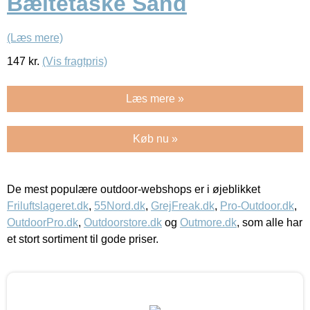
Bæltetaske Sand
(Læs mere)
147
kr.
(Vis fragtpris)
Læs mere »
Køb nu »
De mest populære outdoor-webshops er i øjeblikket
Friluftslageret.dk
,
55Nord.dk
,
GrejFreak.dk
,
Pro-Outdoor.dk
,
OutdoorPro.dk
,
Outdoorstore.dk
og
Outmore.dk
, som alle har
et stort sortiment til gode priser.