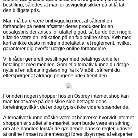
bestilling, således at man er usvigeligt sikker på at få fat i
den billigste pris.
Man må bare være omhyggelig med, at såfremt en
forhandler på nettet afsætter deres produkter for en
udsalgspris der anses for ufattelig god, så burde det i nogle
tilfælde være en indikation på en fup online shop. Køb med
kort er ikke desto mindre indbefattet af et reglement, hvilket
garanterer dig overfor uægte online forhandlere.
Vi tilråder generelt bestillinger med betalingskort eller
betalinger med mobilen. Som et alternativ kunne du drage
nytte af en afbetalingsløsning fra fx ViaBill, såfremt du
efterspørger at afdrage pengene ude i fremtiden.
Forinden nogen shopper hos en Osprey internet shop kan
man for at være på den sikre side betragte dens
forretningsvilkår, det er dog typisk ikke videre spændende.
Alternativet kunne måske være at bemærke hvorvidt internet
shoppen er støttet af e-mærket, som burde være en sikring
om at e-handlen forstår de gældende danske regler, udover
at online firmaet rutinemæssigt føres tilsyn med af eksperter