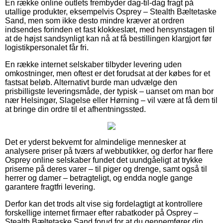
En række online outlets frembyder dag-til-dag fragt på
utallige produkter, eksempelvis Osprey – Stealth Bæltetaske
Sand, men som ikke desto mindre kræver at ordren
indsendes forinden et fast klokkeslæt, med hensynstagen til
at de højst sandsynligt kan nå at få bestillingen klargjort før
logistikpersonalet får fri.
En række internet selskaber tilbyder levering uden
omkostninger, men oftest er det forudsat at der købes for et
fastsat beløb. Alternativt burde man udvælge den
prisbilligste leveringsmåde, der typisk – uanset om man bor
nær Helsingør, Slagelse eller Hørning – vil være at få dem til
at bringe din ordre til et afhentningssted.
Det er yderst bekvemt for almindelige mennesker at
analysere priser på tværs af webbutikker, og derfor har flere
Osprey online selskaber fundet det uundgåeligt at trykke
priserne på deres varer – til piger og drenge, samt også til
herrer og damer – betragteligt, og endda nogle gange
garantere fragtfri levering.
Derfor kan det trods alt vise sig fordelagtigt at kontrollere
forskellige internet firmaer efter rabatkoder på Osprey –
Stealth Bæltetaske Sand forud for at du gennemfører din