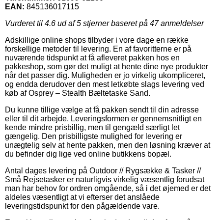
EAN:
845136017115
Vurderet til
4.6
ud af 5 stjerner baseret på
47
anmeldelser
Adskillige online shops tilbyder i vore dage en række
forskellige metoder til levering. En af favoritterne er på
nuværende tidspunkt at få afleveret pakken hos en
pakkeshop, som gør det muligt at hente dine nye produkter
når det passer dig. Muligheden er jo virkelig ukompliceret,
og endda derudover den mest letkøbte slags levering ved
køb af Osprey – Stealth Bæltetaske Sand.
Du kunne tillige vælge at få pakken sendt til din adresse
eller til dit arbejde. Leveringsformen er gennemsnitligt en
kende mindre prisbillig, men til gengæld særligt let
gængelig. Den prisbilligste mulighed for levering er
unægtelig selv at hente pakken, men den løsning kræver at
du befinder dig lige ved online butikkens bopæl.
Antal dages levering på Outdoor // Rygsække & Tasker //
Små Rejsetasker er naturligvis virkelig væsentlig forudsat
man har behov for ordren omgående, så i det øjemed er det
aldeles væsentligt at vi efterser det anslåede
leveringstidspunkt for den pågældende vare.