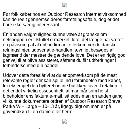
Før folk køber hos en Outdoor Research internet virksomhed
kan de reelt gennemse deres forretningsaftale, dog er det
bare ikke særlig interessant.
En anden valgmulighed kunne være at granske om
netshoppen er tilsluttet e-mærket, fordi det længe har været
en påvisning af at online firmaet efterkommer de danske
retningslinjer, udover at e-handlen jævnligt besøges af
fagmænd der mestrer de gældende love. Det er en rigtig god
genvej til at blive assisteret, såfremt du får udfordringer i
forbindelse med din handel.
Udover dette foreslår vi at du er opmærksom på de mest
relevante regler der kan spille ind i forbindelse med købet,
for eksempel den bytteret online butikken lover. I relation til
det er det virkelig essesentielt, at man når som helst
bibeholder ens faktura e-mail, således man en anden gang
vil kunne dokumentere ordren af Outdoor Research Breva
Parka W – Large – 10-13 år, ligegyldigt om man er på
gaveindkøb til en dame eller herre.