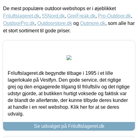
De mest populære outdoor-webshops er i øjeblikket
Friluftslageret.dk
,
55Nord.dk
,
GrejFreak.dk
,
Pro-Outdoor.dk
,
OutdoorPro.dk
,
Outdoorstore.dk
og
Outmore.dk
, som alle har
et stort sortiment til gode priser.
Friluftslageret.dk begyndte tilbage i 1995 i et lille
lagerlokale på Vestfyn. Den gode service, det rigtige
grej og den engagerede tilgang til friluftsliv og det rigtige
udstyr gjorde, at butikken hurtigt voksede og faktisk var
de blandt de allerførste, der kunne tilbyde deres kunder
at handle i en reel webshop. Klik her for at se deres
udvalg.
Se udvalget på Friluftslageret.dk