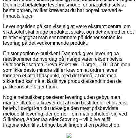
Den mest betalelige leveringsmodel er unægtelig selv at
hente ordren, hvilket kræver at du har bopæl nærved e-
firmaets lager.
Leveringstiden på kan vise sig at være ekstremt central om
vi absolut skal bruge produktet straks, og i det øjemed er det
relativt vigtigt at man ser nærmere på tidshorisonten for
levering på det vedkommende produkt.
En stor portion e-butikker i Danmark giver levering på
næstkommende hverdag på mange varer, eksempelvis
Outdoor Research Breva Parka W – Large – 10-13 år, men
som ikke desto mindre stiller krav om at ordren laves
forinden et aftalt tidspunkt, med det formål at de med
sikkerhed kan nå at få dit nye produkt afsendt inden de
pakkeansatte tager hjem.
Nogle netbutikker præsterer levering uden gebyr, men i
mange tilfælde afkræver det at man bestiller for et præcist
beløb. I øvrigt kan du udvælge den mest prisbevidste
metode til levering, der gerne – om man opholder sig ved
Silkeborg, Aabenraa eller Støvring – vil blive at få
fragtmanden til at bringe bestillingen til en pakkeshop.