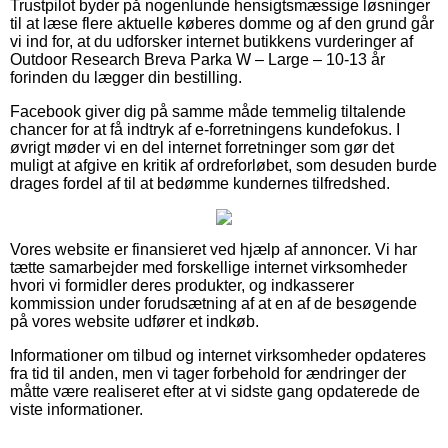
Trustpilot byder på nogenlunde hensigtsmæssige løsninger
til at læse flere aktuelle køberes domme og af den grund går
vi ind for, at du udforsker internet butikkens vurderinger af
Outdoor Research Breva Parka W – Large – 10-13 år
forinden du lægger din bestilling.
Facebook giver dig på samme måde temmelig tiltalende
chancer for at få indtryk af e-forretningens kundefokus. I
øvrigt møder vi en del internet forretninger som gør det
muligt at afgive en kritik af ordreforløbet, som desuden burde
drages fordel af til at bedømme kundernes tilfredshed.
Vores website er finansieret ved hjælp af annoncer. Vi har
tætte samarbejder med forskellige internet virksomheder
hvori vi formidler deres produkter, og indkasserer
kommission under forudsætning af at en af de besøgende
på vores website udfører et indkøb.
Informationer om tilbud og internet virksomheder opdateres
fra tid til anden, men vi tager forbehold for ændringer der
måtte være realiseret efter at vi sidste gang opdaterede de
viste informationer.