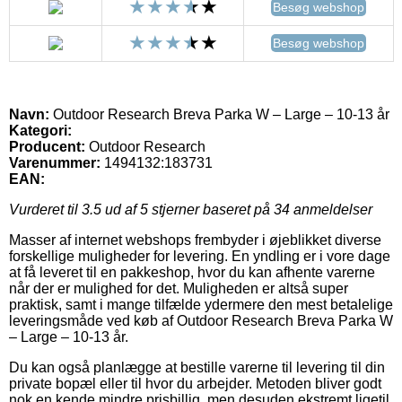
Besøg webshop
Besøg webshop
Navn:
Outdoor Research Breva Parka W – Large – 10-13 år
Kategori:
Producent:
Outdoor Research
Varenummer:
1494132:183731
EAN:
Vurderet til
3.5
ud af 5 stjerner baseret på
34
anmeldelser
Masser af internet webshops frembyder i øjeblikket diverse
forskellige muligheder for levering. En yndling er i vore dage
at få leveret til en pakkeshop, hvor du kan afhente varerne
når der er mulighed for det. Muligheden er altså super
praktisk, samt i mange tilfælde ydermere den mest betalelige
leveringsmåde ved køb af Outdoor Research Breva Parka W
– Large – 10-13 år.
Du kan også planlægge at bestille varerne til levering til din
private bopæl eller til hvor du arbejder. Metoden bliver godt
nok en kende mindre prisbillig, men desuden ekstremt ligetil.