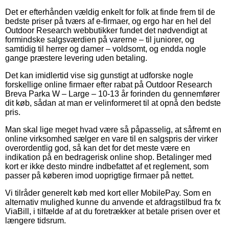
Det er efterhånden vældig enkelt for folk at finde frem til de
bedste priser på tværs af e-firmaer, og ergo har en hel del
Outdoor Research webbutikker fundet det nødvendigt at
formindske salgsværdien på varerne – til juniorer, og
samtidig til herrer og damer – voldsomt, og endda nogle
gange præstere levering uden betaling.
Det kan imidlertid vise sig gunstigt at udforske nogle
forskellige online firmaer efter rabat på Outdoor Research
Breva Parka W – Large – 10-13 år forinden du gennemfører
dit køb, sådan at man er velinformeret til at opnå den bedste
pris.
Man skal lige meget hvad være så påpasselig, at såfremt en
online virksomhed sælger en vare til en salgspris der virker
overordentlig god, så kan det for det meste være en
indikation på en bedragerisk online shop. Betalinger med
kort er ikke desto mindre indbefattet af et reglement, som
passer på køberen imod uoprigtige firmaer på nettet.
Vi tilråder generelt køb med kort eller MobilePay. Som en
alternativ mulighed kunne du anvende et afdragstilbud fra fx
ViaBill, i tilfælde af at du foretrækker at betale prisen over et
længere tidsrum.