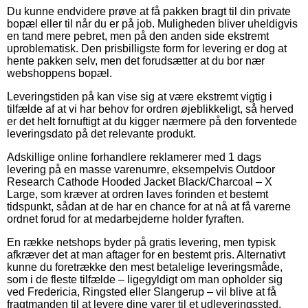
Du kunne endvidere prøve at få pakken bragt til din private
bopæl eller til når du er på job. Muligheden bliver uheldigvis
en tand mere pebret, men på den anden side ekstremt
uproblematisk. Den prisbilligste form for levering er dog at
hente pakken selv, men det forudsætter at du bor nær
webshoppens bopæl.
Leveringstiden på kan vise sig at være ekstremt vigtig i
tilfælde af at vi har behov for ordren øjeblikkeligt, så herved
er det helt fornuftigt at du kigger nærmere på den forventede
leveringsdato på det relevante produkt.
Adskillige online forhandlere reklamerer med 1 dags
levering på en masse varenumre, eksempelvis Outdoor
Research Cathode Hooded Jacket Black/Charcoal – X
Large, som kræver at ordren laves forinden et bestemt
tidspunkt, sådan at de har en chance for at nå at få varerne
ordnet forud for at medarbejderne holder fyraften.
En række netshops byder på gratis levering, men typisk
afkræver det at man aftager for en bestemt pris. Alternativt
kunne du foretrække den mest betalelige leveringsmåde,
som i de fleste tilfælde – ligegyldigt om man opholder sig
ved Fredericia, Ringsted eller Slangerup – vil blive at få
fragtmanden til at levere dine varer til et udleveringssted.