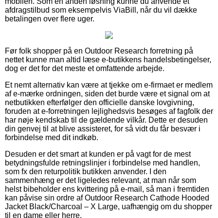
mobilen. Som en anden løsning kunne du anvende et
afdragstilbud som eksempelvis ViaBill, når du vil dække
betalingen over flere uger.
Før folk shopper på en Outdoor Research forretning på
nettet kunne man altid læse e-butikkens handelsbetingelser,
dog er det for det meste et omfattende arbejde.
Et nemt alternativ kan være at tjekke om e-firmaet er medlem
af e-mærke ordningen, siden det burde være et signal om at
netbutikken efterfølger den officielle danske lovgivning,
foruden at e-forretningen lejlighedsvis besøges af fagfolk der
har nøje kendskab til de gældende vilkår. Dette er desuden
din genvej til at blive assisteret, for så vidt du får besvær i
forbindelse med dit indkøb.
Desuden er det smart at kunden er på vagt for de mest
betydningsfulde retningslinjer i forbindelse med handlen,
som fx den returpolitik butikken anvender. I den
sammenhæng er det ligeledes relevant, at man når som
helst bibeholder ens kvittering på e-mail, så man i fremtiden
kan påvise sin ordre af Outdoor Research Cathode Hooded
Jacket Black/Charcoal – X Large, uafhængig om du shopper
til en dame eller herre.