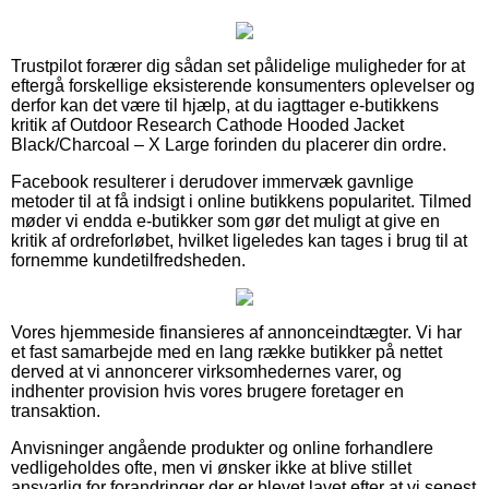
Trustpilot forærer dig sådan set pålidelige muligheder for at
eftergå forskellige eksisterende konsumenters oplevelser og
derfor kan det være til hjælp, at du iagttager e-butikkens
kritik af Outdoor Research Cathode Hooded Jacket
Black/Charcoal – X Large forinden du placerer din ordre.
Facebook resulterer i derudover immervæk gavnlige
metoder til at få indsigt i online butikkens popularitet. Tilmed
møder vi endda e-butikker som gør det muligt at give en
kritik af ordreforløbet, hvilket ligeledes kan tages i brug til at
fornemme kundetilfredsheden.
Vores hjemmeside finansieres af annonceindtægter. Vi har
et fast samarbejde med en lang række butikker på nettet
derved at vi annoncerer virksomhedernes varer, og
indhenter provision hvis vores brugere foretager en
transaktion.
Anvisninger angående produkter og online forhandlere
vedligeholdes ofte, men vi ønsker ikke at blive stillet
ansvarlig for forandringer der er blevet lavet efter at vi senest