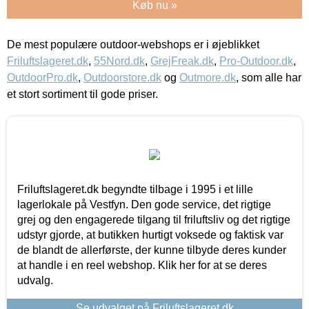
Køb nu »
De mest populære outdoor-webshops er i øjeblikket
Friluftslageret.dk
,
55Nord.dk
,
GrejFreak.dk
,
Pro-Outdoor.dk
,
OutdoorPro.dk
,
Outdoorstore.dk
og
Outmore.dk
, som alle har
et stort sortiment til gode priser.
Friluftslageret.dk begyndte tilbage i 1995 i et lille
lagerlokale på Vestfyn. Den gode service, det rigtige
grej og den engagerede tilgang til friluftsliv og det rigtige
udstyr gjorde, at butikken hurtigt voksede og faktisk var
de blandt de allerførste, der kunne tilbyde deres kunder
at handle i en reel webshop. Klik her for at se deres
udvalg.
Se udvalget på Friluftslageret.dk