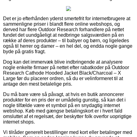
Det er jo efterhånden yderst smertefrit for internetbrugere at
sammenligne priser i blandt flere online webshops, og
derved har flere Outdoor Research forhandlere på nettet
fundet det uundgåeligt at nedbringe salgsværdien på en
række af deres produkter – til babyer og børn, og ligeledes
også til herrer og damer – en hel del, og endda nogle gange
byde på gratis fragt.
Dog kan det immervæk blive indbringende at analysere
nogle enkelte firmaer på nettet efter rabatkoder på Outdoor
Research Cathode Hooded Jacket Black/Charcoal – X
Large før du placerer ordren, så du er velinformeret til at
antage den mest betalelige pris.
Du må bare være så påvagt, at hvis en butik annoncerer
produkter for en pris der er umådelig gunstig, så kan det i
nogle tilfælde være et symbol på en snydagtig internet
webshop. Køb med gængse betalingskort er i hvert fald
omsluttet af et regelsæt, der beskytter folk overfor uoprigtige
internet shops.
Vi tilråder generelt bestillinger med kort eller betalinger med