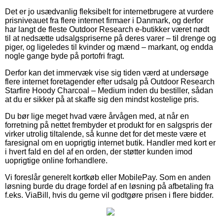
Det er jo usædvanlig fleksibelt for internetbrugere at vurdere
prisniveauet fra flere internet firmaer i Danmark, og derfor
har langt de fleste Outdoor Research e-butikker været nødt
til at nedsætte udsalgspriserne på deres varer – til drenge og
piger, og ligeledes til kvinder og mænd – markant, og endda
nogle gange byde på portofri fragt.
Derfor kan det immervæk vise sig tiden værd at undersøge
flere internet foretagender efter udsalg på Outdoor Research
Starfire Hoody Charcoal – Medium inden du bestiller, sådan
at du er sikker på at skaffe sig den mindst kostelige pris.
Du bør lige meget hvad være årvågen med, at når en
forretning på nettet frembyder et produkt for en salgspris der
virker utrolig tiltalende, så kunne det for det meste være et
faresignal om en uoprigtig internet butik. Handler med kort er
i hvert fald en del af en orden, der støtter kunden imod
uoprigtige online forhandlere.
Vi foreslår generelt kortkøb eller MobilePay. Som en anden
løsning burde du drage fordel af en løsning på afbetaling fra
f.eks. ViaBill, hvis du gerne vil godtgøre prisen i flere bidder.