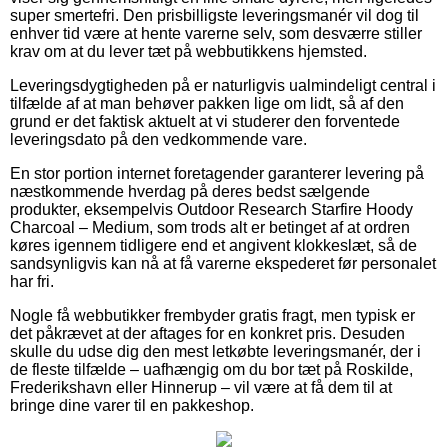
super smertefri. Den prisbilligste leveringsmanér vil dog til
enhver tid være at hente varerne selv, som desværre stiller
krav om at du lever tæt på webbutikkens hjemsted.
Leveringsdygtigheden på er naturligvis ualmindeligt central i
tilfælde af at man behøver pakken lige om lidt, så af den
grund er det faktisk aktuelt at vi studerer den forventede
leveringsdato på den vedkommende vare.
En stor portion internet foretagender garanterer levering på
næstkommende hverdag på deres bedst sælgende
produkter, eksempelvis Outdoor Research Starfire Hoody
Charcoal – Medium, som trods alt er betinget af at ordren
køres igennem tidligere end et angivent klokkeslæt, så de
sandsynligvis kan nå at få varerne ekspederet før personalet
har fri.
Nogle få webbutikker frembyder gratis fragt, men typisk er
det påkrævet at der aftages for en konkret pris. Desuden
skulle du udse dig den mest letkøbte leveringsmanér, der i
de fleste tilfælde – uafhængig om du bor tæt på Roskilde,
Frederikshavn eller Hinnerup – vil være at få dem til at
bringe dine varer til en pakkeshop.