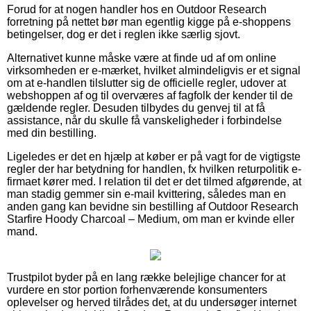
Forud for at nogen handler hos en Outdoor Research
forretning på nettet bør man egentlig kigge på e-shoppens
betingelser, dog er det i reglen ikke særlig sjovt.
Alternativet kunne måske være at finde ud af om online
virksomheden er e-mærket, hvilket almindeligvis er et signal
om at e-handlen tilslutter sig de officielle regler, udover at
webshoppen af og til overværes af fagfolk der kender til de
gældende regler. Desuden tilbydes du genvej til at få
assistance, når du skulle få vanskeligheder i forbindelse
med din bestilling.
Ligeledes er det en hjælp at køber er på vagt for de vigtigste
regler der har betydning for handlen, fx hvilken returpolitik e-
firmaet kører med. I relation til det er det tilmed afgørende, at
man stadig gemmer sin e-mail kvittering, således man en
anden gang kan bevidne sin bestilling af Outdoor Research
Starfire Hoody Charcoal – Medium, om man er kvinde eller
mand.
Trustpilot byder på en lang række belejlige chancer for at
vurdere en stor portion forhenværende konsumenters
oplevelser og herved tilrådes det, at du undersøger internet