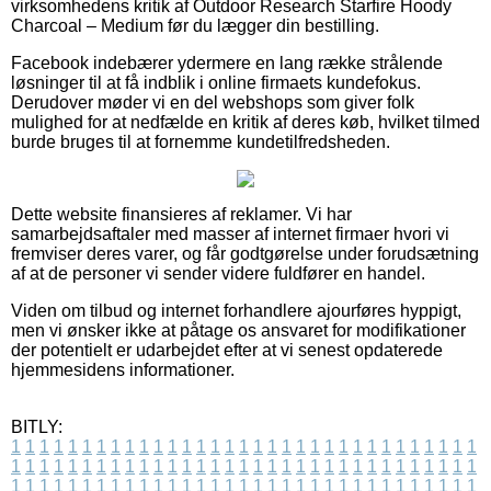
virksomhedens kritik af Outdoor Research Starfire Hoody
Charcoal – Medium før du lægger din bestilling.
Facebook indebærer ydermere en lang række strålende
løsninger til at få indblik i online firmaets kundefokus.
Derudover møder vi en del webshops som giver folk
mulighed for at nedfælde en kritik af deres køb, hvilket tilmed
burde bruges til at fornemme kundetilfredsheden.
Dette website finansieres af reklamer. Vi har
samarbejdsaftaler med masser af internet firmaer hvori vi
fremviser deres varer, og får godtgørelse under forudsætning
af at de personer vi sender videre fuldfører en handel.
Viden om tilbud og internet forhandlere ajourføres hyppigt,
men vi ønsker ikke at påtage os ansvaret for modifikationer
der potentielt er udarbejdet efter at vi senest opdaterede
hjemmesidens informationer.
BITLY:
1
1
1
1
1
1
1
1
1
1
1
1
1
1
1
1
1
1
1
1
1
1
1
1
1
1
1
1
1
1
1
1
1
1
1
1
1
1
1
1
1
1
1
1
1
1
1
1
1
1
1
1
1
1
1
1
1
1
1
1
1
1
1
1
1
1
1
1
1
1
1
1
1
1
1
1
1
1
1
1
1
1
1
1
1
1
1
1
1
1
1
1
1
1
1
1
1
1
1