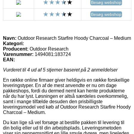
Besøg webshop
Besøg webshop
Navn:
Outdoor Research Starfire Hoody Charcoal – Medium
Kategori:
Producent:
Outdoor Research
Varenummer:
1494081:183724
EAN:
Vurderet til
4
ud af 5 stjerner baseret på
2
anmeldelser
En række online firmaer giver heldigvis en række forskellige
leveringstyper. En af de mest anvendte er nu om dage
pakkeshops, fordi du dermed nemt kan hente produkterne
når du har lyst. Løsningen er altså særdeles overkommelig,
samt i mange tilfælde desuden den prisbilligste
leveringsmodel ved køb af Outdoor Research Starfire Hoody
Charcoal – Medium.
Du kan lige så vel forsøge at bestille pakken til levering til
din bolig eller ud til din arbejdsplads. Leveringsmetoden
viser sig gennemsnitligt en lille smule dyrere, men ligeledes