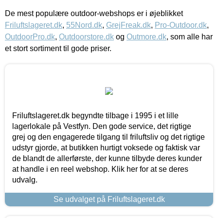
De mest populære outdoor-webshops er i øjeblikket
Friluftslageret.dk
,
55Nord.dk
,
GrejFreak.dk
,
Pro-Outdoor.dk
,
OutdoorPro.dk
,
Outdoorstore.dk
og
Outmore.dk
, som alle har
et stort sortiment til gode priser.
Friluftslageret.dk begyndte tilbage i 1995 i et lille
lagerlokale på Vestfyn. Den gode service, det rigtige
grej og den engagerede tilgang til friluftsliv og det rigtige
udstyr gjorde, at butikken hurtigt voksede og faktisk var
de blandt de allerførste, der kunne tilbyde deres kunder
at handle i en reel webshop. Klik her for at se deres
udvalg.
Se udvalget på Friluftslageret.dk