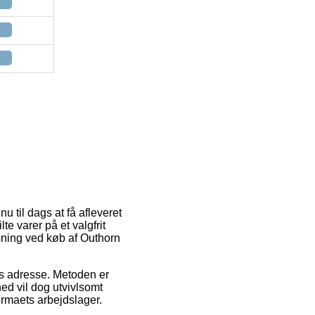
u til dags at få afleveret
te varer på et valgfrit
øsning ved køb af Outhorn
des adresse. Metoden er
hed vil dog utvivlsomt
irmaets arbejdslager.