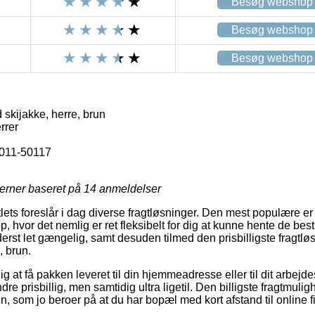
Besøg webshop
Besøg webshop
Besøg webshop
kijakke, herre, brun
rrer
011-50117
jerner baseret på
14
anmeldelser
lets foreslår i dag diverse fragtløsninger. Den mest populære er n
hvor det nemlig er ret fleksibelt for dig at kunne hente de bestil
derst let gængelig, samt desuden tilmed den prisbilligste fragtl
 brun.
 at få pakken leveret til din hjemmeadresse eller til dit arbej
e prisbillig, men samtidig ultra ligetil. Den billigste fragtmulig
, som jo beroer på at du har bopæl med kort afstand til online f