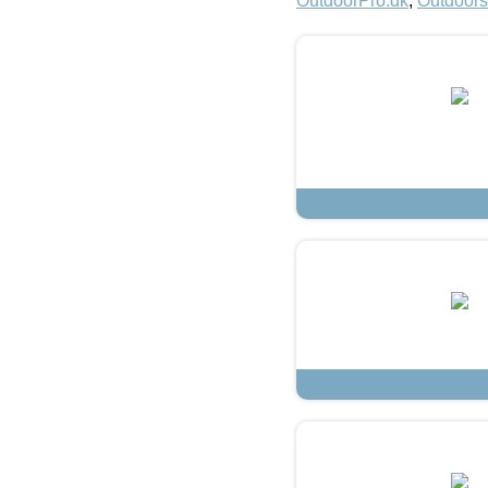
OutdoorPro.dk
,
Outdoors