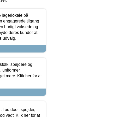
iser.
le lagerlokale på
den engagerede tilgang
kken hurtigt voksede og
lbyde deres kunder at
s udvalg.
tsfolk, spejdere og
 uniformer,
et mere. Klik her for at
il outdoor, spejder,
 og vagt. Klik her for at