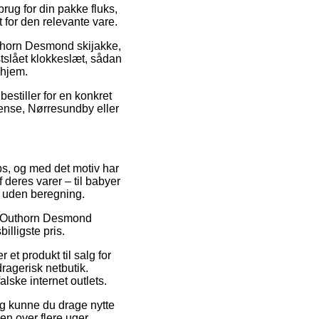
rug for din pakke fluks,
 for den relevante vare.
uthorn Desmond skijakke,
stslået klokkeslæt, sådan
 hjem.
bestiller for en konkret
Odense, Nørresundby eller
ops, og med det motiv har
deres varer – til babyer
t uden beregning.
på Outhorn Desmond
illigste pris.
et produkt til salg for
ragerisk netbutik.
lske internet outlets.
ng kunne du drage nytte
en over flere uger.