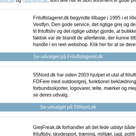
tore.dk
og
Outmore.dk
, som alle har et stort sortiment til gode pr
Friluftslageret.dk begyndte tilbage i 1995 i et lil
Vestfyn. Den gode service, det rigtige grej og 
til friluftsliv og det rigtige udstyr gjorde, at buti
faktisk var de blandt de allerførste, der kunne ti
handle i en reel webshop. Klik her for at se dere
Se udvalget på Friluftslageret.dk
55Nord.dk har siden 2003 hjulpet et utal af friluf
FDFere med outdoorgrej, funktionel beklædning,
forbundsskjorter, logovarer, telte, mærker og meg
se deres udvalg.
Se udvalget på 55Nord.dk
GrejFreak.dk forhandler alt det fede udstyr både t
friluftsliv, skydesport, træning, militær, jagt, politi