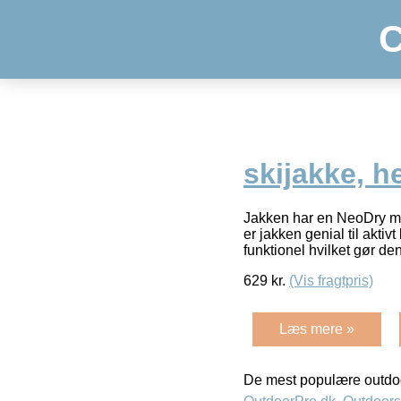
C
skijakke, h
Jakken har en NeoDry me
er jakken genial til akti
funktionel hvilket gør den
629
kr.
(Vis fragtpris)
Læs mere »
De mest populære outdoo