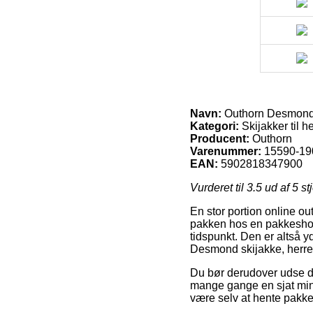
Navn:
Outhorn Desmond s
Kategori:
Skijakker til he
Producent:
Outhorn
Varenummer:
15590-19
EAN:
5902818347900
Vurderet til
3.5
ud af 5 st
En stor portion online out
pakken hos en pakkeshop, 
tidspunkt. Den er altså y
Desmond skijakke, herre,
Du bør derudover udse dig
mange gange en sjat mindr
være selv at hente pakken