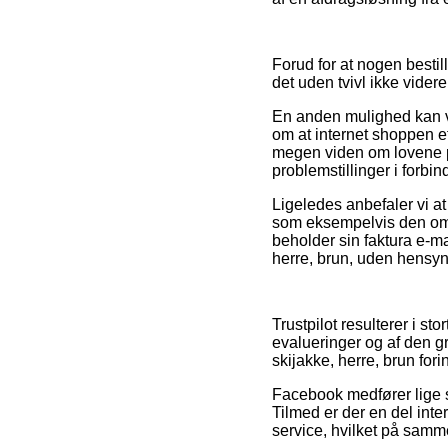
Forud for at nogen besti
det uden tvivl ikke vide
En anden mulighed kan væ
om at internet shoppen ef
megen viden om lovene på
problemstillinger i forbi
Ligeledes anbefaler vi a
som eksempelvis den ombyt
beholder sin faktura e-m
herre, brun, uden hensyn t
Trustpilot resulterer i 
evalueringer og af den g
skijakke, herre, brun for
Facebook medfører lige så
Tilmed er der en del in
service, hvilket på samm