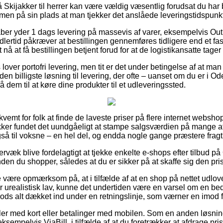
Skijakker til herrer kan være vældig væsentlig forudsat du har b
men på sin plads at man tjekker det anslåede leveringstidspunkt
kaber yder 1 dags levering på massevis af varer, eksempelvis O
lertid påkræver at bestillingen gennemføres tidligere end et fa
 nå at få bestillingen betjent forud for at de logistikansatte tager
over portofri levering, men tit er det under betingelse af at man 
 den billigste løsning til levering, der ofte – uanset om du er i 
 dem til at køre dine produkter til et udleveringssted.
vemt for folk at finde de laveste priser på flere internet websh
ikker fundet det uundgåeligt at stampe salgsværdien på mange af 
gså til voksne – en hel del, og endda nogle gange præstere frag
rvæk blive fordelagtigt at tjekke enkelte e-shops efter tilbud 
nden du shopper, således at du er sikker på at skaffe sig den prisb
være opmærksom på, at i tilfælde af at en shop på nettet udlover 
r urealistisk lav, kunne det undertiden være en varsel om en bed
trods alt dækket ind under en retningslinje, som værner en imod fa
dler med kort eller betalinger med mobilen. Som en anden løsni
ksempelvis ViaBill, i tilfælde af at du foretrækker at afdrage pris