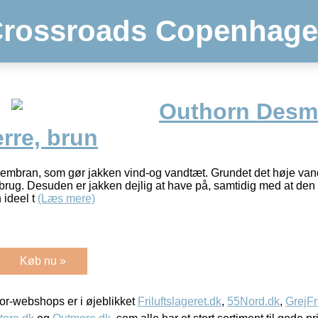
rossroads Copenhag
Outhorn Des
erre, brun
mbran, som gør jakken vind-og vandtæt. Grundet det høje van
vt brug. Desuden er jakken dejlig at have på, samtidig med at de
 ideel t
(Læs mere)
Køb nu »
r-webshops er i øjeblikket
Friluftslageret.dk
,
55Nord.dk
,
GrejFr