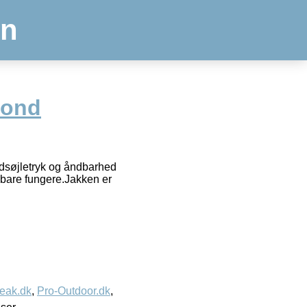
en
mond
dsøjletryk og åndbarhed
n bare fungere.Jakken er
eak.dk
,
Pro-Outdoor.dk
,