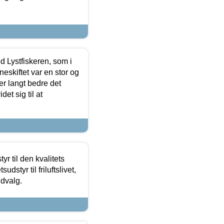
d Lystfiskeren, som i
neskiftet var en stor og
r langt bedre det
et sig til at
r til den kvalitets
dstyr til friluftslivet,
udvalg.