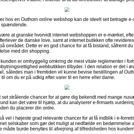
ller hos en Outhorn online webshop kan de ideelt set betragte e-
re spændende.
re at granske hvorvidt internet webshoppen er e-mærket, efter
terlever de danske love, samt at internet butikken ofte revideres 
 området. Dette er en god chance for at få bistand, såfremt du
ndelse med din shopping.
t kunden er omhyggelig omkring de mest vitale reglementer i fo
ningsrettighed webbutikken tilbyder. I den relation er det i øvri
ail, således man i fremtiden vil kunne bevise bestillingen af Ou
il om du er på udkig efter varer til en herre eller dame.
stort set strålende chancer for at gøre dig bekendt med mange n
rund kan det være til hjælp, at du analyserer e-firmaets vurder
inden du placerer din ordre.
 vel i højeste grad relevante chancer for at få indblik i e-forre
ternet selskaber som gør det muligt at nedfælde en bedømmelse
e måde burde benyttes til afvejning af tilfredsheden hos kunder