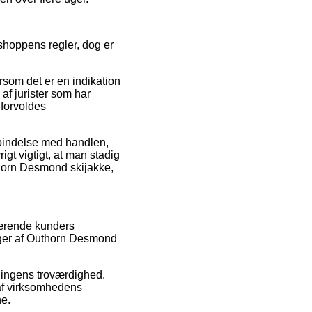
shoppens regler, dog er
som det er en indikation
af jurister som har
 forvoldes
rbindelse med handlen,
gt vigtigt, at man stadig
thorn Desmond skijakke,
uværende kunders
inger af Outhorn Desmond
tningens troværdighed.
 af virksomhedens
ne.