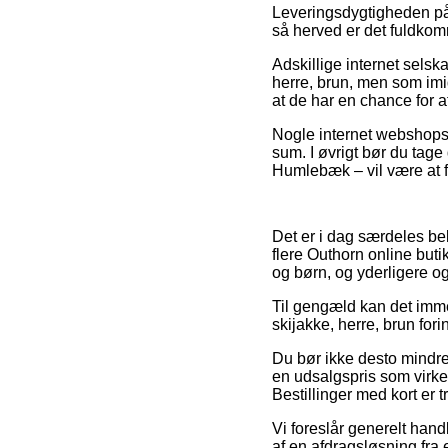
Leveringsdygtigheden på 
så herved er det fuldkom
Adskillige internet sels
herre, brun, men som imid
at de har en chance for at
Nogle internet webshops l
sum. I øvrigt bør du tage
Humlebæk – vil være at få
Det er i dag særdeles bek
flere Outhorn online but
og børn, og yderligere o
Til gengæld kan det imme
skijakke, herre, brun fori
Du bør ikke desto mindre 
en udsalgspris som virke
Bestillinger med kort er 
Vi foreslår generelt han
af en afdragsløsning fra e