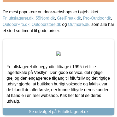
De mest populære outdoor-webshops er i øjeblikket
Friluftslageret.dk
,
55Nord.dk
,
GrejFreak.dk
,
Pro-Outdoor.dk
,
OutdoorPro.dk
,
Outdoorstore.dk
og
Outmore.dk
, som alle har
et stort sortiment til gode priser.
Friluftslageret.dk begyndte tilbage i 1995 i et lille
lagerlokale på Vestfyn. Den gode service, det rigtige
grej og den engagerede tilgang til friluftsliv og det rigtige
udstyr gjorde, at butikken hurtigt voksede og faktisk var
de blandt de allerførste, der kunne tilbyde deres kunder
at handle i en reel webshop. Klik her for at se deres
udvalg.
Se udvalget på Friluftslageret.dk