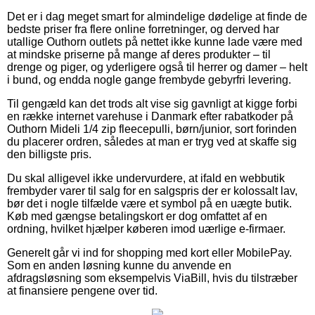
Det er i dag meget smart for almindelige dødelige at finde de
bedste priser fra flere online forretninger, og derved har
utallige Outhorn outlets på nettet ikke kunne lade være med
at mindske priserne på mange af deres produkter – til
drenge og piger, og yderligere også til herrer og damer – helt
i bund, og endda nogle gange frembyde gebyrfri levering.
Til gengæld kan det trods alt vise sig gavnligt at kigge forbi
en række internet varehuse i Danmark efter rabatkoder på
Outhorn Mideli 1/4 zip fleecepulli, børn/junior, sort forinden
du placerer ordren, således at man er tryg ved at skaffe sig
den billigste pris.
Du skal alligevel ikke undervurdere, at ifald en webbutik
frembyder varer til salg for en salgspris der er kolossalt lav,
bør det i nogle tilfælde være et symbol på en uægte butik.
Køb med gængse betalingskort er dog omfattet af en
ordning, hvilket hjælper køberen imod uærlige e-firmaer.
Generelt går vi ind for shopping med kort eller MobilePay.
Som en anden løsning kunne du anvende en
afdragsløsning som eksempelvis ViaBill, hvis du tilstræber
at finansiere pengene over tid.