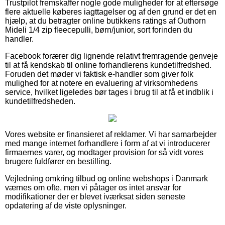
Trustpilot fremskaffer nogle gode muligheder for at eftersøge
flere aktuelle køberes iagttagelser og af den grund er det en
hjælp, at du betragter online butikkens ratings af Outhorn
Mideli 1/4 zip fleecepulli, børn/junior, sort forinden du
handler.
Facebook forærer dig lignende relativt fremragende genveje
til at få kendskab til online forhandlerens kundetilfredshed.
Foruden det møder vi faktisk e-handler som giver folk
mulighed for at notere en evaluering af virksomhedens
service, hvilket ligeledes bør tages i brug til at få et indblik i
kundetilfredsheden.
Vores website er finansieret af reklamer. Vi har samarbejder
med mange internet forhandlere i form af at vi introducerer
firmaernes varer, og modtager provision for så vidt vores
brugere fuldfører en bestilling.
Vejledning omkring tilbud og online webshops i Danmark
værnes om ofte, men vi påtager os intet ansvar for
modifikationer der er blevet iværksat siden seneste
opdatering af de viste oplysninger.