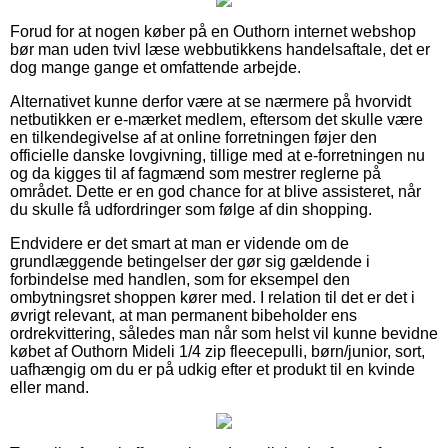
Forud for at nogen køber på en Outhorn internet webshop
bør man uden tvivl læse webbutikkens handelsaftale, det er
dog mange gange et omfattende arbejde.
Alternativet kunne derfor være at se nærmere på hvorvidt
netbutikken er e-mærket medlem, eftersom det skulle være
en tilkendegivelse af at online forretningen føjer den
officielle danske lovgivning, tillige med at e-forretningen nu
og da kigges til af fagmænd som mestrer reglerne på
området. Dette er en god chance for at blive assisteret, når
du skulle få udfordringer som følge af din shopping.
Endvidere er det smart at man er vidende om de
grundlæggende betingelser der gør sig gældende i
forbindelse med handlen, som for eksempel den
ombytningsret shoppen kører med. I relation til det er det i
øvrigt relevant, at man permanent bibeholder ens
ordrekvittering, således man når som helst vil kunne bevidne
købet af Outhorn Mideli 1/4 zip fleecepulli, børn/junior, sort,
uafhængig om du er på udkig efter et produkt til en kvinde
eller mand.