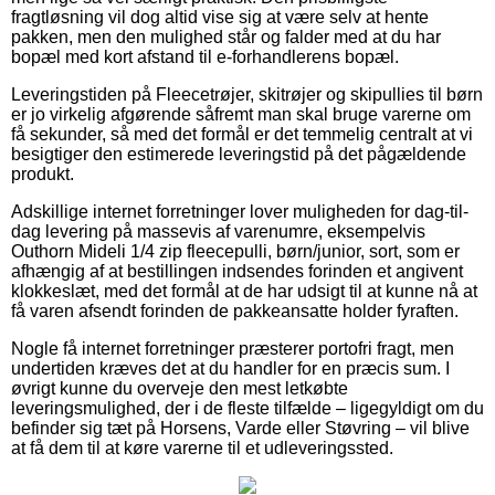
fragtløsning vil dog altid vise sig at være selv at hente
pakken, men den mulighed står og falder med at du har
bopæl med kort afstand til e-forhandlerens bopæl.
Leveringstiden på Fleecetrøjer, skitrøjer og skipullies til børn
er jo virkelig afgørende såfremt man skal bruge varerne om
få sekunder, så med det formål er det temmelig centralt at vi
besigtiger den estimerede leveringstid på det pågældende
produkt.
Adskillige internet forretninger lover muligheden for dag-til-
dag levering på massevis af varenumre, eksempelvis
Outhorn Mideli 1/4 zip fleecepulli, børn/junior, sort, som er
afhængig af at bestillingen indsendes forinden et angivent
klokkeslæt, med det formål at de har udsigt til at kunne nå at
få varen afsendt forinden de pakkeansatte holder fyraften.
Nogle få internet forretninger præsterer portofri fragt, men
undertiden kræves det at du handler for en præcis sum. I
øvrigt kunne du overveje den mest letkøbte
leveringsmulighed, der i de fleste tilfælde – ligegyldigt om du
befinder sig tæt på Horsens, Varde eller Støvring – vil blive
at få dem til at køre varerne til et udleveringssted.