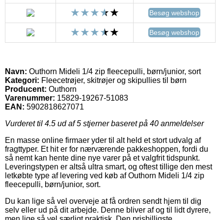
Besøg webshop
Besøg webshop
Navn:
Outhorn Mideli 1/4 zip fleecepulli, børn/junior, sort
Kategori:
Fleecetrøjer, skitrøjer og skipullies til børn
Producent:
Outhorn
Varenummer:
15829-19267-51083
EAN:
5902818627071
Vurderet til
4.5
ud af 5 stjerner baseret på
40
anmeldelser
En masse online firmaer yder til alt held et stort udvalg af
fragttyper. Et hit er for nærværende pakkeshoppen, fordi du
så nemt kan hente dine nye varer på et valgfrit tidspunkt.
Leveringstypen er altså ultra smart, og oftest tillige den mest
letkøbte type af levering ved køb af Outhorn Mideli 1/4 zip
fleecepulli, børn/junior, sort.
Du kan lige så vel overveje at få ordren sendt hjem til dig
selv eller ud på dit arbejde. Denne bliver af og til lidt dyrere,
men lige så vel særligt praktisk. Den prisbilligste