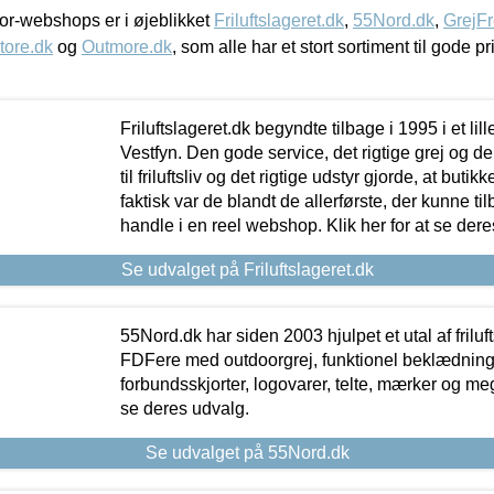
r-webshops er i øjeblikket
Friluftslageret.dk
,
55Nord.dk
,
GrejFr
tore.dk
og
Outmore.dk
, som alle har et stort sortiment til gode pr
Friluftslageret.dk begyndte tilbage i 1995 i et lil
Vestfyn. Den gode service, det rigtige grej og 
til friluftsliv og det rigtige udstyr gjorde, at buti
faktisk var de blandt de allerførste, der kunne ti
handle i en reel webshop. Klik her for at se dere
Se udvalget på Friluftslageret.dk
55Nord.dk har siden 2003 hjulpet et utal af friluf
FDFere med outdoorgrej, funktionel beklædning,
forbundsskjorter, logovarer, telte, mærker og meg
se deres udvalg.
Se udvalget på 55Nord.dk