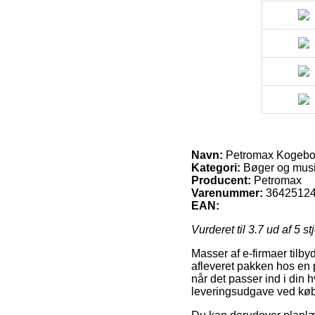
Navn:
Petromax Kogeb
Kategori:
Bøger og mus
Producent:
Petromax
Varenummer:
3642512
EAN:
Vurderet til
3.7
ud af 5 st
Masser af e-firmaer tilby
afleveret pakken hos en p
når det passer ind i din 
leveringsudgave ved kø