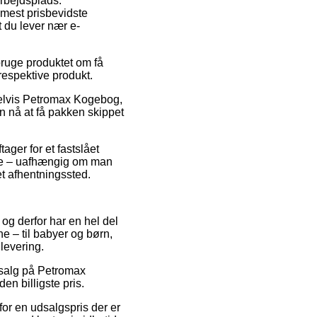
arbejdsplads.
mest prisbevidste
t du lever nær e-
ruge produktet om få
 respektive produkt.
pelvis Petromax Kogebog,
an nå at få pakken skippet
ger for et fastslået
rne – uafhængig om man
 et afhentningssted.
, og derfor har en hel del
 – til babyer og børn,
levering.
udsalg på Petromax
en billigste pris.
or en udsalgspris der er