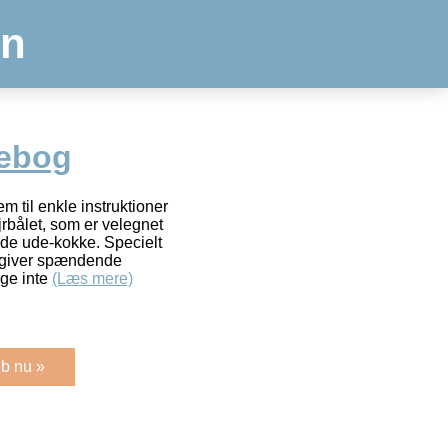
en
ebog
m til enkle instruktioner
jrbålet, som er velegnet
de ude-kokke. Specielt
er giver spændende
nge inte
(Læs mere)
b nu »