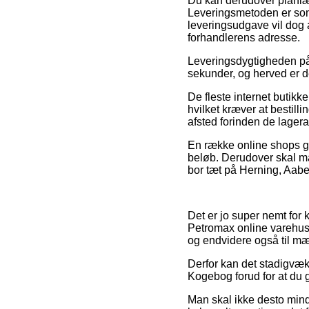
Du kan derudover planlægge
Leveringsmetoden er som
leveringsudgave vil dog a
forhandlerens adresse.
Leveringsdygtigheden på
sekunder, og herved er det
De fleste internet butik
hvilket kræver at bestill
afsted forinden de lageran
En række online shops gar
beløb. Derudover skal m
bor tæt på Herning, Aabenr
Det er jo super nemt for k
Petromax online varehuse
og endvidere også til mæn
Derfor kan det stadigvæk 
Kogebog forud for at du g
Man skal ikke desto mind