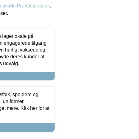
eak.dk
,
Pro-Outdoor.dk
,
iser.
le lagerlokale på
den engagerede tilgang
kken hurtigt voksede og
lbyde deres kunder at
s udvalg.
tsfolk, spejdere og
 uniformer,
et mere. Klik her for at