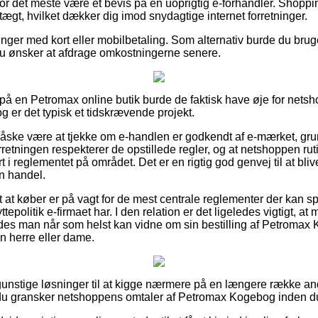
 for det meste være et bevis på en uoprigtig e-forhandler. Shoppi
ægt, hvilket dækker dig imod snydagtige internet forretninger.
linger med kort eller mobilbetaling. Som alternativ burde du brug
 du ønsker at afdrage omkostningerne senere.
å en Petromax online butik burde de faktisk have øje for nets
og er det typisk et tidskrævende projekt.
åske være at tjekke om e-handlen er godkendt af e-mærket, grun
orretningen respekterer de opstillede regler, og at netshoppen ru
 i reglementet på området. Det er en rigtig god genvej til at bliv
n handel.
t at køber er på vagt for de mest centrale reglementer der kan sp
ttepolitik e-firmaet har. I den relation er det ligeledes vigtigt, at
ledes man når som helst kan vidne om sin bestilling af Petromax
n herre eller dame.
ra gunstige løsninger til at kigge nærmere på en længere række a
t du gransker netshoppens omtaler af Petromax Kogebog inden d