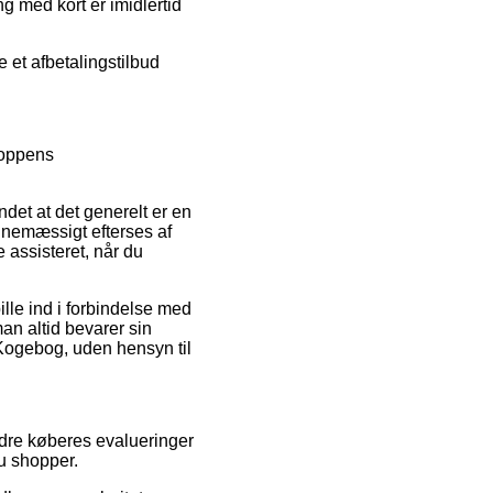
ng med kort er imidlertid
e et afbetalingstilbud
hoppens
det at det generelt er en
tinemæssigt efterses af
e assisteret, når du
ille ind i forbindelse med
 man altid bevarer sin
 Kogebog, uden hensyn til
ndre køberes evalueringer
u shopper.