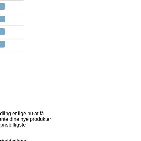
ing er lige nu at få
hente dine nye produkter
risbilligste