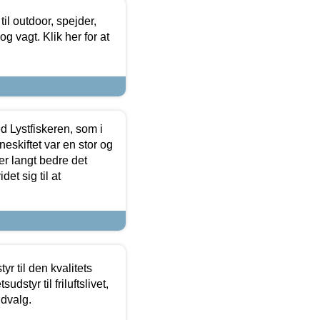
il outdoor, spejder,
 og vagt. Klik her for at
d Lystfiskeren, som i
neskiftet var en stor og
r langt bedre det
et sig til at
r til den kvalitets
dstyr til friluftslivet,
udvalg.