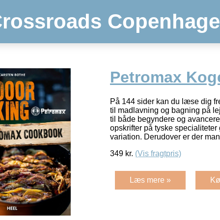
rossroads Copenhag
Petromax Kog
På 144 sider kan du læse dig fre
til madlavning og bagning på le
til både begyndere og avancere
opskrifter på tyske specialitet
variation. Derudover er der ma
349
kr.
(Vis fragtpris)
Læs mere »
Kø