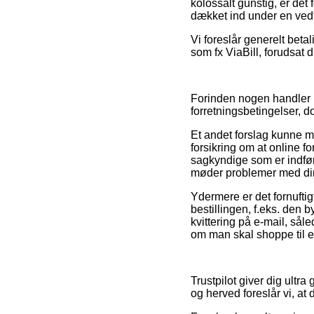
kolossalt gunstig, er det
dækket ind under en vedt
Vi foreslår generelt beta
som fx ViaBill, forudsat
Forinden nogen handler p
forretningsbetingelser, d
Et andet forslag kunne m
forsikring om at online f
sagkyndige som er indført
møder problemer med di
Ydermere er det fornuftig
bestillingen, f.eks. den by
kvittering på e-mail, så
om man skal shoppe til e
Trustpilot giver dig ult
og herved foreslår vi, a