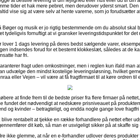
 at bestille levering til din lejlighed eller hus eller ud til din 
me tider et hak mere pebret, men derudover yderst smart. Den 
ltid vise sig at være selv at hente varerne, som jo forudsætter a
 Bøger og musik er jo rigtig bestemmende om du absolut skal b
 tydeligvis fornuftigt at vi gransker leveringstidspunktet for det
ker lover 1 dags levering på deres bedst sælgende varer, eksem
ingen indsendes forud for et bestemt klokkeslæt, således at de k
satte har fri.
anterer fragt uden omkostninger, men i reglen kun ifald man afta
an udvælge den mindst kostelige leveringsløsning, hvilket ge
aa eller Vejen – vil være at få fragtfirmaet til at køre ordren til
øbere at finde frem til de bedste priser fra flere firmaer på nettet
 fundet det nødvendigt at nedskære prisniveauet på produkterne
d og kvinder – betragteligt, og endda nogle gange love fragtfri 
blive rentabelt at tjekke en række forhandlere på nettet efter 
ennemfører dit køb, så man er usvigeligt sikker på at skaffe sig d
re ikke glemme, at når en e-forhandler udlover deres produkter f