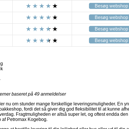
Besøg webshop
Besøg webshop
Besøg webshop
Besøg webshop
og
ik
4
jerner baseret på
49
anmeldelser
der nu om stunder mange forskellige leveringsmuligheder. En yndl
akkeshop, fordi det så giver dig god fleksibilitet til at kunne af
hverdag. Fragtmuligheden er altså super let, og oftest endda den p
b af Petromax Kogebog.