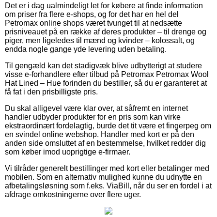
Det er i dag ualmindeligt let for købere at finde information
om priser fra flere e-shops, og for det har en hel del
Petromax online shops været tvunget til at nedsætte
prisniveauet på en række af deres produkter – til drenge og
piger, men ligeledes til mænd og kvinder – kolossalt, og
endda nogle gange yde levering uden betaling.
Til gengæld kan det stadigvæk blive udbytterigt at studere
visse e-forhandlere efter tilbud på Petromax Petromax Wool
Hat Lined – Hue forinden du bestiller, så du er garanteret at
få fat i den prisbilligste pris.
Du skal alligevel være klar over, at såfremt en internet
handler udbyder produkter for en pris som kan virke
ekstraordinært fordelagtig, burde det tit være et fingerpeg om
en svindel online webshop. Handler med kort er på den
anden side omsluttet af en bestemmelse, hvilket redder dig
som køber imod uoprigtige e-firmaer.
Vi tilråder generelt bestillinger med kort eller betalinger med
mobilen. Som en alternativ mulighed kunne du udnytte en
afbetalingsløsning som f.eks. ViaBill, når du ser en fordel i at
afdrage omkostningerne over flere uger.