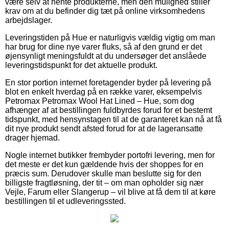
være selv at hente produkterne, men den mulighed stiller
krav om at du befinder dig tæt på online virksomhedens
arbejdslager.
Leveringstiden på Hue er naturligvis vældig vigtig om man
har brug for dine nye varer fluks, så af den grund er det
øjensynligt meningsfuldt at du undersøger det anslåede
leveringstidspunkt for det aktuelle produkt.
En stor portion internet foretagender byder på levering på
blot en enkelt hverdag på en række varer, eksempelvis
Petromax Petromax Wool Hat Lined – Hue, som dog
afhænger af at bestillingen fuldbyrdes forud for et bestemt
tidspunkt, med hensynstagen til at de garanteret kan nå at få
dit nye produkt sendt afsted forud for at de lageransatte
drager hjemad.
Nogle internet butikker frembyder portofri levering, men for
det meste er det kun gældende hvis der shoppes for en
præcis sum. Derudover skulle man beslutte sig for den
billigste fragtløsning, der tit – om man opholder sig nær
Vejle, Farum eller Slangerup – vil blive at få dem til at køre
bestillingen til et udleveringssted.