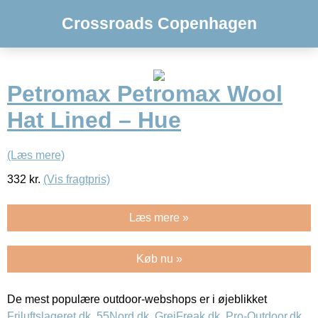
Crossroads Copenhagen
Petromax Petromax Wool
Hat Lined – Hue
(Læs mere)
332
kr.
(Vis fragtpris)
Læs mere »
Køb nu »
De mest populære outdoor-webshops er i øjeblikket
Friluftslageret.dk
,
55Nord.dk
,
GrejFreak.dk
,
Pro-Outdoor.dk
,