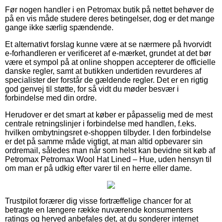
Før nogen handler i en Petromax butik på nettet behøver de
på en vis måde studere deres betingelser, dog er det mange
gange ikke særlig spændende.
Et alternativt forslag kunne være at se nærmere på hvorvidt
e-forhandleren er verificeret af e-mærket, grundet at det bør
være et sympol på at online shoppen accepterer de officielle
danske regler, samt at butikken undertiden revurderes af
specialister der forstår de gældende regler. Det er en rigtig
god genvej til støtte, for så vidt du møder besvær i
forbindelse med din ordre.
Herudover er det smart at køber er påpasselig med de mest
centrale retningslinjer i forbindelse med handlen, f.eks.
hvilken ombytningsret e-shoppen tilbyder. I den forbindelse
er det på samme måde vigtigt, at man altid opbevarer sin
ordremail, således man når som helst kan bevidne sit køb af
Petromax Petromax Wool Hat Lined – Hue, uden hensyn til
om man er på udkig efter varer til en herre eller dame.
Trustpilot forærer dig visse fortræffelige chancer for at
betragte en længere række nuværende konsumenters
ratings og herved anbefales det, at du sonderer internet