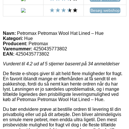
Besøg webshop
Navn:
Petromax Petromax Wool Hat Lined – Hue
Kategori:
Hue
Producent:
Petromax
Varenummer:
4250435773802
EAN:
4250435773802
Vurderet til
4.2
ud af 5 stjerner baseret på
34
anmeldelser
De fleste e-shops giver til alt held flere muligheder for fragt.
En favorit iblandt mange er efterhånden at få sendt til en
pakkeshop, fordi du så nemt kan hente ordren når du har
lyst. Løsningen er jo særdeles uproblematisk, og i mange
tilfælde ligeledes den prisbilligste leveringsmulighed ved
køb af Petromax Petromax Wool Hat Lined – Hue.
Du bør endvidere prøve at bestille ordren til levering til din
privatbolig eller ud på dit arbejde. Den bliver almindeligvis
en smule mere pebret, men endda ultra ligetil. Den mest
prisbevidste mulighed for fragt vil dog i de fleste tilfælde