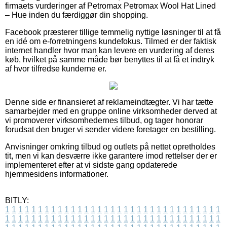
firmaets vurderinger af Petromax Petromax Wool Hat Lined
– Hue inden du færdiggør din shopping.
Facebook præsterer tillige temmelig nyttige løsninger til at få
en idé om e-forretningens kundefokus. Tilmed er der faktisk
internet handler hvor man kan levere en vurdering af deres
køb, hvilket på samme måde bør benyttes til at få et indtryk
af hvor tilfredse kunderne er.
Denne side er finansieret af reklameindtægter. Vi har tætte
samarbejder med en gruppe online virksomheder derved at
vi promoverer virksomhedernes tilbud, og tager honorar
forudsat den bruger vi sender videre foretager en bestilling.
Anvisninger omkring tilbud og outlets på nettet opretholdes
tit, men vi kan desværre ikke garantere imod rettelser der er
implementeret efter at vi sidste gang opdaterede
hjemmesidens informationer.
BITLY:
1
1
1
1
1
1
1
1
1
1
1
1
1
1
1
1
1
1
1
1
1
1
1
1
1
1
1
1
1
1
1
1
1
1
1
1
1
1
1
1
1
1
1
1
1
1
1
1
1
1
1
1
1
1
1
1
1
1
1
1
1
1
1
1
1
1