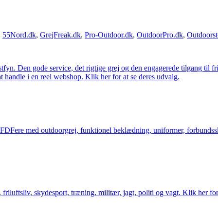
,
55Nord.dk
,
GrejFreak.dk
,
Pro-Outdoor.dk
,
OutdoorPro.dk
,
Outdoorst
estfyn. Den gode service, det rigtige grej og den engagerede tilgang til fr
at handle i en reel webshop. Klik her for at se deres udvalg.
og FDFere med outdoorgrej, funktionel beklædning, uniformer, forbundsskj
friluftsliv, skydesport, træning, militær, jagt, politi og vagt. Klik her fo