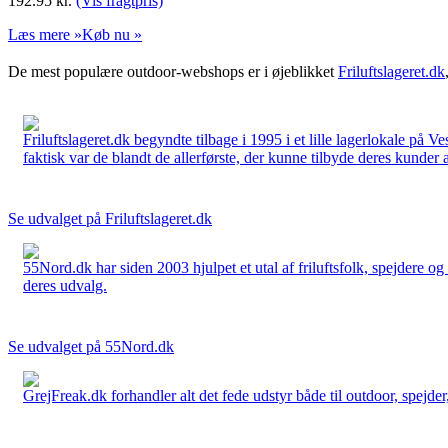
192.95
kr.
(Vis fragtpris)
Læs mere »
Køb nu »
De mest populære outdoor-webshops er i øjeblikket
Friluftslageret.dk
Friluftslageret.dk begyndte tilbage i 1995 i et lille lagerlokale på V
faktisk var de blandt de allerførste, der kunne tilbyde deres kunder 
Se udvalget på Friluftslageret.dk
55Nord.dk har siden 2003 hjulpet et utal af friluftsfolk, spejdere 
deres udvalg.
Se udvalget på 55Nord.dk
GrejFreak.dk forhandler alt det fede udstyr både til outdoor, spejder, 