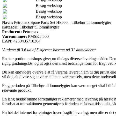
Besøg webshop
Besøg webshop
Besøg webshop
Navn:
Petromax Spare Parts Set Hk500 – Tilbehør til lommelygter
Kategori:
Tilbehør til lommelygter
Producent:
Petromax
Varenummer:
PMSET-500
EAN:
4250435710364
Vurderet til
3.6
ud af 5 stjerner baseret på
31
anmeldelser
En stor portion netshops giver nu til dags diverse leveringsmåder. Den m
rigtig gnidningsløs, og tit også den mest betalelige form for fragt ve
Du kan endvidere overveje at få varerne leveret hjem til dig privat el
vil dog altid vise sig at være at hente varerne selv, men dette nødvend
Fragtperioden på Tilbehør til lommelygter kan være meget vital i tilfæld
relevante produkt.
En lang række online forretninger reklamerer med levering på næste h
forudsat at transaktionen gennemføres forinden et fastsat tidspunkt, så
En hel del internet forretninger lover fragtfri levering, men ofte er de