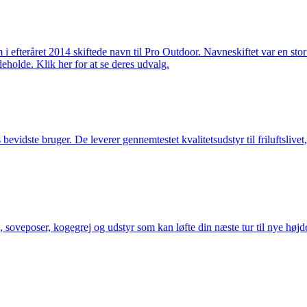
m i efteråret 2014 skiftede navn til Pro Outdoor. Navneskiftet var en st
deholde. Klik her for at se deres udvalg.
idste bruger. De leverer gennemtestet kvalitetsudstyr til friluftslivet, 
 soveposer, kogegrej og udstyr som kan løfte din næste tur til nye højde