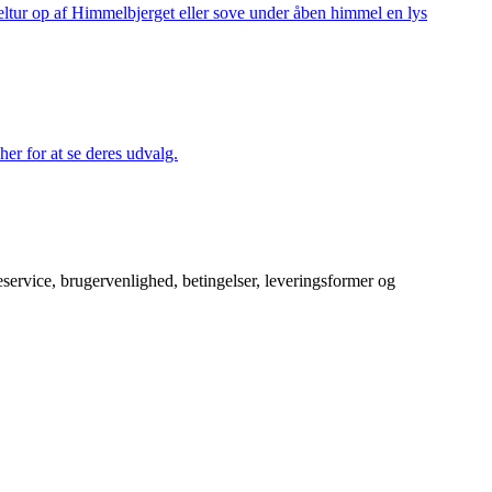
keltur op af Himmelbjerget eller sove under åben himmel en lys
her for at se deres udvalg.
service, brugervenlighed, betingelser, leveringsformer og