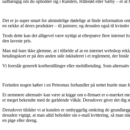
uafhængig om du opholder sig i Randers, Hillerød eller Sæby – er at få 
Det er jo super smart for almindelige dødelige at finde information om 
en række af deres produkter – til juniorer, og desuden også til kvinde
Trods dette kan det alligevel være nyttigt at efterprøve flere internet
den laveste pris.
Man må bare ikke glemme, at i tilfælde af at en internet webshop reklame
betalingskort er på den anden side inkluderet i et reglement, der bistår
Vi foreslår generelt kortbestillinger eller mobilbetaling. Som alternat
Forinden nogen køber i en Petromax forhandler på nettet burde man fo
Et nemmere alternativ kan være at kigge om e-firmaet er e-mærket medle
er meget bekendte med de gældende vilkår. Derudover giver det dig mul
Derudover tilråder vi at kunden er omhyggelig omkring de grundlægge
desuden vigtigt, at man altid beholder sin e-mail kvittering, så man n
en pige eller dreng.