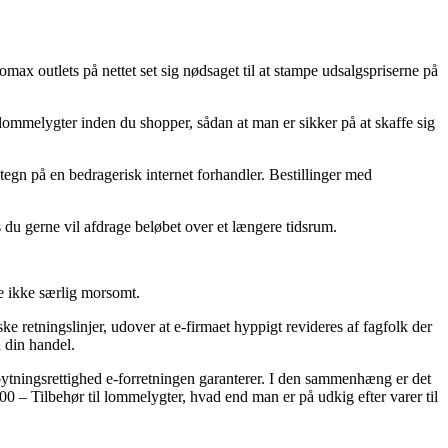
omax outlets på nettet set sig nødsaget til at stampe udsalgspriserne på
l lommelygter inden du shopper, sådan at man er sikker på at skaffe sig
t tegn på en bedragerisk internet forhandler. Bestillinger med
s du gerne vil afdrage beløbet over et længere tidsrum.
e ikke særlig morsomt.
e retningslinjer, udover at e-firmaet hyppigt revideres af fagfolk der
 din handel.
ytningsrettighed e-forretningen garanterer. I den sammenhæng er det
00 – Tilbehør til lommelygter, hvad end man er på udkig efter varer til