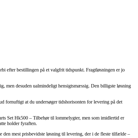
i efter bestillingen på et valgfrit tidspunkt. Fragtløsningen er jo
elig, men desuden ualmindeligt hensigtsmæssig. Den billigste løsning
 ud fornuftigt at du undersøger tidshorisonten for levering på det
rts Set Hk500 – Tilbehør til lommelygter, men som imidlertid er
tte holder fyraften.
den mest prisbevidste løsning til levering, der i de fleste tilfælde –