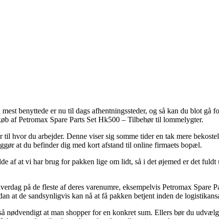
est benyttede er nu til dags afhentningssteder, og så kan du blot gå forb
d køb af Petromax Spare Parts Set Hk500 – Tilbehør til lommelygter.
ler til hvor du arbejder. Denne viser sig somme tider en tak mere bekost
iggør at du befinder dig med kort afstand til online firmaets bopæl.
e af at vi har brug for pakken lige om lidt, så i det øjemed er det fuldt
verdag på de fleste af deres varenumre, eksempelvis Petromax Spare Pa
dan at de sandsynligvis kan nå at få pakken betjent inden de logistikansa
t så nødvendigt at man shopper for en konkret sum. Ellers bør du udvælge 