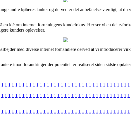
 mange andre køberes tanker og derved er det anbefalelsesværdigt, at du v
 en idé om internet forretningens kundefokus. Her ser vi en del e-forh
dligere kunders oplevelser.
arbejder med diverse internet forhandlere derved at vi introducerer vir
antere imod forandringer der potentielt er realiseret siden sidste opdate
1
1
1
1
1
1
1
1
1
1
1
1
1
1
1
1
1
1
1
1
1
1
1
1
1
1
1
1
1
1
1
1
1
1
1
1
1
1
1
1
1
1
1
1
1
1
1
1
1
1
1
1
1
1
1
1
1
1
1
1
1
1
1
1
1
1
1
1
1
1
1
1
1
1
1
1
1
1
1
1
1
1
1
1
1
1
1
1
1
1
1
1
1
1
1
1
1
1
1
1
1
1
1
1
1
1
1
1
1
1
1