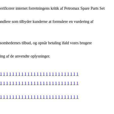
erificerer internet forretningens kritik af Petromax Spare Parts Set
andlere som tilbyder kunderne at formulere en vurdering af
ksomhedernes tilbud, og opnår betaling ifald vores brugere
ring af de anvendte oplysninger.
1
1
1
1
1
1
1
1
1
1
1
1
1
1
1
1
1
1
1
1
1
1
1
1
1
1
1
1
1
1
1
1
1
1
1
1
1
1
1
1
1
1
1
1
1
1
1
1
1
1
1
1
1
1
1
1
1
1
1
1
1
1
1
1
1
1
1
1
1
1
1
1
1
1
1
1
1
1