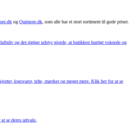
ore.dk
og
Outmore.dk
, som alle har et stort sortiment til gode priser.
iluftsliv og det rigtige udstyr gjorde, at butikken hurtigt voksede og
orter, logovarer, telte, mærker og meget mere. Klik her for at se
r at se deres udvalg.