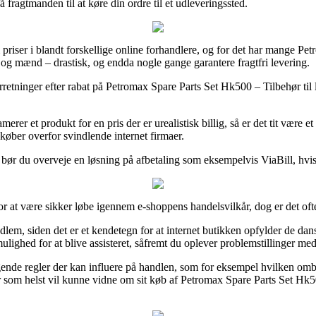
fragtmanden til at køre din ordre til et udleveringssted.
priser i blandt forskellige online forhandlere, og for det har mange Petr
r og mænd – drastisk, og endda nogle gange garantere fragtfri levering.
 forretninger efter rabat på Petromax Spare Parts Set Hk500 – Tilbehør ti
rer et produkt for en pris der er urealistisk billig, så er det tit være e
 køber overfor svindlende internet firmaer.
iv bør du overveje en løsning på afbetaling som eksempelvis ViaBill, hvi
r at være sikker løbe igennem e-shoppens handelsvilkår, dog er det oft
m, siden det er et kendetegn for at internet butikken opfylder de dansk
ighed for at blive assisteret, såfremt du oplever problemstillinger med
nde regler der kan influere på handlen, som for eksempel hvilken omb
år som helst vil kunne vidne om sit køb af Petromax Spare Parts Set Hk5