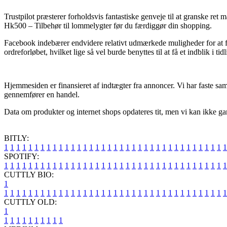
Trustpilot præsterer forholdsvis fantastiske genveje til at granske ret
Hk500 – Tilbehør til lommelygter før du færdiggør din shopping.
Facebook indebærer endvidere relativt udmærkede muligheder for at få
ordreforløbet, hvilket lige så vel burde benyttes til at få et indblik i ti
Hjemmesiden er finansieret af indtægter fra annoncer. Vi har faste sam
gennemfører en handel.
Data om produkter og internet shops opdateres tit, men vi kan ikke gar
BITLY:
1
1
1
1
1
1
1
1
1
1
1
1
1
1
1
1
1
1
1
1
1
1
1
1
1
1
1
1
1
1
1
1
1
1
1
1
1
SPOTIFY:
1
1
1
1
1
1
1
1
1
1
1
1
1
1
1
1
1
1
1
1
1
1
1
1
1
1
1
1
1
1
1
1
1
1
1
1
1
CUTTLY BIO:
1
1
1
1
1
1
1
1
1
1
1
1
1
1
1
1
1
1
1
1
1
1
1
1
1
1
1
1
1
1
1
1
1
1
1
1
1
1
CUTTLY OLD:
1
1
1
1
1
1
1
1
1
1
1