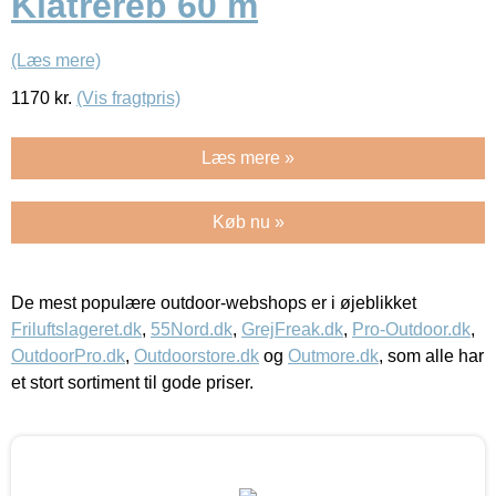
Klatrereb 60 m
(Læs mere)
1170
kr.
(Vis fragtpris)
Læs mere »
Køb nu »
De mest populære outdoor-webshops er i øjeblikket
Friluftslageret.dk
,
55Nord.dk
,
GrejFreak.dk
,
Pro-Outdoor.dk
,
OutdoorPro.dk
,
Outdoorstore.dk
og
Outmore.dk
, som alle har
et stort sortiment til gode priser.