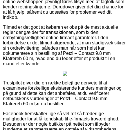
online webshoppen jævnligt føres tilsyn med af fagfolk som
kender retningslinjerne. Derudover giver det dig chance for
at få hjælp, såfremt du udsættes for problemer ved dit
indkøb.
Tilmed er det godt at køberen er obs på de mest aktuelle
regler der gælder for transaktionen, som fx den
ombytningsrettighed online firmaet garanterer. I den
forbindelse er det tilmed afgørende, at man stadigvæk sikrer
sin ordrekvittering, således man når som helst kan
dokumentere sin bestilling af Petzl – Contact 9.8 mm
Klatrereb 60 m, hvad end du leder efter et produkt til en
mand eller kvinde.
Trustpilot giver dig en række belejlige genveje til at
eksaminere forskellige eksisterende kunders meninger og
på grund af dette kan det anbefales, at du verificerer
netbutikkens vurderinger af Petzl – Contact 9.8 mm
Klatrereb 60 m før du bestiller.
Facebook fremskaffer lige så vel ret så hæderlige
muligheder for at få kendskab til e-firmaets troværdighed.
Desuden er der nogle butikker på nettet som tilbyder
kunderne at sammensætte en omtale af virksomhedens