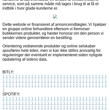
service, som på samme måde må tages i brug til at få et
indblik i hvor glade kunderne er.
Dette website er finansieret af annonceindtægter. Vi hjælper
en gruppe online forhandlere eftersom vi fremviser
butikkernes produkter, og høster honorar om den person vi
sender videre gennemfører en bestilling.
Orientering vedrørende produkter og online selskaber
ajourføres hele tiden, men vi kan ikke stilles ansvarlig for
reguleringer der eventuelt er implementeret siden nyligste
opdatering af sidens data.
BITLY:
1
1
1
1
1
1
1
1
1
1
1
1
1
1
1
1
1
1
1
1
1
1
1
1
1
1
1
1
1
1
1
1
1
1
1
1
1
1
1
1
1
1
1
1
1
1
1
1
1
1
1
1
1
1
1
1
1
1
1
1
1
1
1
1
1
1
1
1
1
1
1
1
1
1
1
1
1
1
1
1
1
1
1
1
1
1
1
1
1
1
1
1
1
1
1
1
1
1
1
1
SPOTIFY:
1
1
1
1
1
1
1
1
1
1
1
1
1
1
1
1
1
1
1
1
1
1
1
1
1
1
1
1
1
1
1
1
1
1
1
1
1
1
1
1
1
1
1
1
1
1
1
1
1
1
1
1
1
1
1
1
1
1
1
1
1
1
1
1
1
1
1
1
1
1
1
1
1
1
1
1
1
1
1
1
1
1
1
1
1
1
1
1
1
1
1
1
1
1
1
1
1
1
1