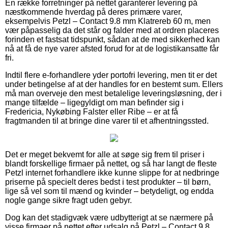
En række forretninger på nettet garanterer levering på
næstkommende hverdag på deres primære varer,
eksempelvis Petzl – Contact 9.8 mm Klatrereb 60 m, men
vær påpasselig da det står og falder med at ordren placeres
forinden et fastsat tidspunkt, sådan at de med sikkerhed kan
nå at få de nye varer afsted forud for at de logistikansatte får
fri.
Indtil flere e-forhandlere yder portofri levering, men tit er det
under betingelse af at der handles for en bestemt sum. Ellers
må man overveje den mest betalelige leveringsløsning, der i
mange tilfælde – ligegyldigt om man befinder sig i
Fredericia, Nykøbing Falster eller Ribe – er at få
fragtmanden til at bringe dine varer til et afhentningssted.
Det er meget bekvemt for alle at søge sig frem til priser i
blandt forskellige firmaer på nettet, og så har langt de fleste
Petzl internet forhandlere ikke kunne slippe for at nedbringe
priserne på specielt deres bedst i test produkter – til børn,
lige så vel som til mænd og kvinder – betydeligt, og endda
nogle gange sikre fragt uden gebyr.
Dog kan det stadigvæk være udbytterigt at se nærmere på
visse firmaer på nettet efter udsalg på Petzl – Contact 9.8