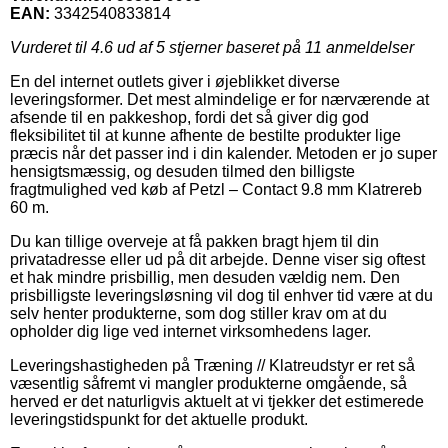
EAN:
3342540833814
Vurderet til
4.6
ud af 5 stjerner baseret på
11
anmeldelser
En del internet outlets giver i øjeblikket diverse
leveringsformer. Det mest almindelige er for nærværende at
afsende til en pakkeshop, fordi det så giver dig god
fleksibilitet til at kunne afhente de bestilte produkter lige
præcis når det passer ind i din kalender. Metoden er jo super
hensigtsmæssig, og desuden tilmed den billigste
fragtmulighed ved køb af Petzl – Contact 9.8 mm Klatrereb
60 m.
Du kan tillige overveje at få pakken bragt hjem til din
privatadresse eller ud på dit arbejde. Denne viser sig oftest
et hak mindre prisbillig, men desuden vældig nem. Den
prisbilligste leveringsløsning vil dog til enhver tid være at du
selv henter produkterne, som dog stiller krav om at du
opholder dig lige ved internet virksomhedens lager.
Leveringshastigheden på Træning // Klatreudstyr er ret så
væsentlig såfremt vi mangler produkterne omgående, så
herved er det naturligvis aktuelt at vi tjekker det estimerede
leveringstidspunkt for det aktuelle produkt.