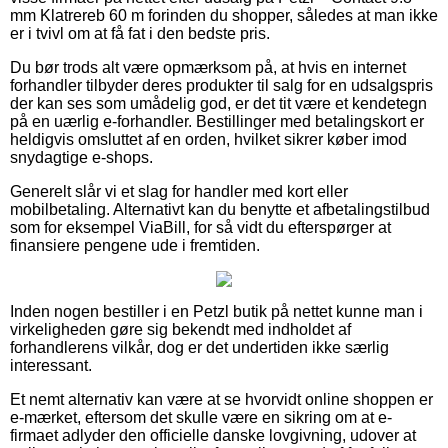
mm Klatrereb 60 m forinden du shopper, således at man ikke
er i tvivl om at få fat i den bedste pris.
Du bør trods alt være opmærksom på, at hvis en internet
forhandler tilbyder deres produkter til salg for en udsalgspris
der kan ses som umådelig god, er det tit være et kendetegn
på en uærlig e-forhandler. Bestillinger med betalingskort er
heldigvis omsluttet af en orden, hvilket sikrer køber imod
snydagtige e-shops.
Generelt slår vi et slag for handler med kort eller
mobilbetaling. Alternativt kan du benytte et afbetalingstilbud
som for eksempel ViaBill, for så vidt du efterspørger at
finansiere pengene ude i fremtiden.
Inden nogen bestiller i en Petzl butik på nettet kunne man i
virkeligheden gøre sig bekendt med indholdet af
forhandlerens vilkår, dog er det undertiden ikke særlig
interessant.
Et nemt alternativ kan være at se hvorvidt online shoppen er
e-mærket, eftersom det skulle være en sikring om at e-
firmaet adlyder den officielle danske lovgivning, udover at