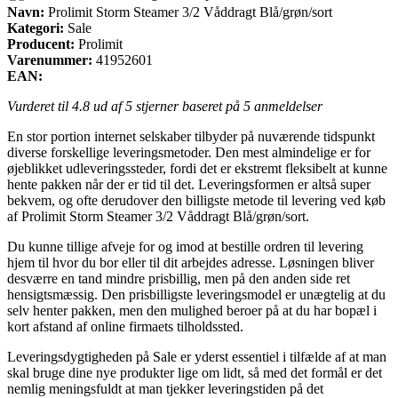
Navn:
Prolimit Storm Steamer 3/2 Våddragt Blå/grøn/sort
Kategori:
Sale
Producent:
Prolimit
Varenummer:
41952601
EAN:
Vurderet til
4.8
ud af 5 stjerner baseret på
5
anmeldelser
En stor portion internet selskaber tilbyder på nuværende tidspunkt
diverse forskellige leveringsmetoder. Den mest almindelige er for
øjeblikket udleveringssteder, fordi det er ekstremt fleksibelt at kunne
hente pakken når der er tid til det. Leveringsformen er altså super
bekvem, og ofte derudover den billigste metode til levering ved køb
af Prolimit Storm Steamer 3/2 Våddragt Blå/grøn/sort.
Du kunne tillige afveje for og imod at bestille ordren til levering
hjem til hvor du bor eller til dit arbejdes adresse. Løsningen bliver
desværre en tand mindre prisbillig, men på den anden side ret
hensigtsmæssig. Den prisbilligste leveringsmodel er unægtelig at du
selv henter pakken, men den mulighed beroer på at du har bopæl i
kort afstand af online firmaets tilholdssted.
Leveringsdygtigheden på Sale er yderst essentiel i tilfælde af at man
skal bruge dine nye produkter lige om lidt, så med det formål er det
nemlig meningsfuldt at man tjekker leveringstiden på det