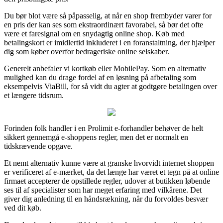
Du bør blot være så påpasselig, at når en shop frembyder varer for
en pris der kan ses som ekstraordinært favorabel, så bør det ofte
være et faresignal om en snydagtig online shop. Køb med
betalingskort er imidlertid inkluderet i en foranstaltning, der hjælper
dig som køber overfor bedrageriske online selskaber.
Generelt anbefaler vi kortkøb eller MobilePay. Som en alternativ
mulighed kan du drage fordel af en løsning på afbetaling som
eksempelvis ViaBill, for så vidt du agter at godtgøre betalingen over
et længere tidsrum.
Forinden folk handler i en Prolimit e-forhandler behøver de helt
sikkert gennemgå e-shoppens regler, men det er normalt en
tidskrævende opgave.
Et nemt alternativ kunne være at granske hvorvidt internet shoppen
er verificeret af e-mærket, da det længe har været et tegn på at online
firmaet accepterer de opstillede regler, udover at butikken løbende
ses til af specialister som har meget erfaring med vilkårene. Det
giver dig anledning til en håndsrækning, når du forvoldes besvær
ved dit køb.