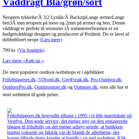
Våddragt Blå/grøn/sort
Neopren tykkelse:Â 3/2 Lynlås:Â BackzipLange ærmerLange
ben3Â mm neopren på torso og 2mm på ærmer og ben. Denne
våddragt er perfekt til sessioner iÂ sommerenStormen er en
budgetvåddragt designet og produceret af Prolimit. De er lavet af
dobbeltforet neopr
(Læs mere)
799
kr.
(Vis fragtpris)
Læs mere »
Køb nu »
De mest populære outdoor-webshops er i øjeblikket
Friluftslageret.dk
,
55Nord.dk
,
GrejFreak.dk
,
Pro-Outdoor.dk
,
OutdoorPro.dk
,
Outdoorstore.dk
og
Outmore.dk
, som alle har et
stort sortiment til gode priser.
Friluftslageret.dk begyndte tilbage i 1995 i et lille lagerlokale på
Vestfyn. Den gode service, det rigtige grej og den engagerede
tilgang til friluftsliv og det rigtige udstyr gjorde, at butikken
hurtigt voksede og faktisk var de blandt de allerførste, der
kunne tilbyde deres kunder at handle i en reel webshop. Klik