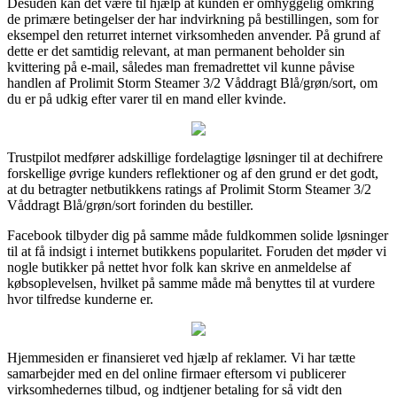
Desuden kan det være til hjælp at kunden er omhyggelig omkring
de primære betingelser der har indvirkning på bestillingen, som for
eksempel den returret internet virksomheden anvender. På grund af
dette er det samtidig relevant, at man permanent beholder sin
kvittering på e-mail, således man fremadrettet vil kunne påvise
handlen af Prolimit Storm Steamer 3/2 Våddragt Blå/grøn/sort, om
du er på udkig efter varer til en mand eller kvinde.
Trustpilot medfører adskillige fordelagtige løsninger til at dechifrere
forskellige øvrige kunders reflektioner og af den grund er det godt,
at du betragter netbutikkens ratings af Prolimit Storm Steamer 3/2
Våddragt Blå/grøn/sort forinden du bestiller.
Facebook tilbyder dig på samme måde fuldkommen solide løsninger
til at få indsigt i internet butikkens popularitet. Foruden det møder vi
nogle butikker på nettet hvor folk kan skrive en anmeldelse af
købsoplevelsen, hvilket på samme måde må benyttes til at vurdere
hvor tilfredse kunderne er.
Hjemmesiden er finansieret ved hjælp af reklamer. Vi har tætte
samarbejder med en del online firmaer eftersom vi publicerer
virksomhedernes tilbud, og indtjener betaling for så vidt den