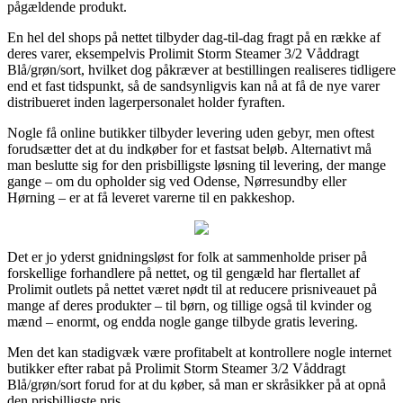
pågældende produkt.
En hel del shops på nettet tilbyder dag-til-dag fragt på en række af
deres varer, eksempelvis Prolimit Storm Steamer 3/2 Våddragt
Blå/grøn/sort, hvilket dog påkræver at bestillingen realiseres tidligere
end et fast tidspunkt, så de sandsynligvis kan nå at få de nye varer
distribueret inden lagerpersonalet holder fyraften.
Nogle få online butikker tilbyder levering uden gebyr, men oftest
forudsætter det at du indkøber for et fastsat beløb. Alternativt må
man beslutte sig for den prisbilligste løsning til levering, der mange
gange – om du opholder sig ved Odense, Nørresundby eller
Hørning – er at få leveret varerne til en pakkeshop.
Det er jo yderst gnidningsløst for folk at sammenholde priser på
forskellige forhandlere på nettet, og til gengæld har flertallet af
Prolimit outlets på nettet været nødt til at reducere prisniveauet på
mange af deres produkter – til børn, og tillige også til kvinder og
mænd – enormt, og endda nogle gange tilbyde gratis levering.
Men det kan stadigvæk være profitabelt at kontrollere nogle internet
butikker efter rabat på Prolimit Storm Steamer 3/2 Våddragt
Blå/grøn/sort forud for at du køber, så man er skråsikker på at opnå
den prisbilligste pris.