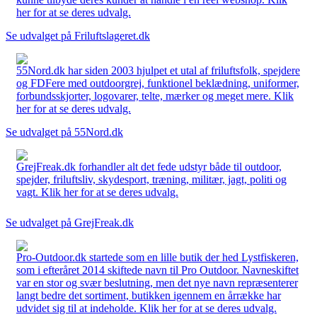
her for at se deres udvalg.
Se udvalget på Friluftslageret.dk
55Nord.dk har siden 2003 hjulpet et utal af friluftsfolk, spejdere
og FDFere med outdoorgrej, funktionel beklædning, uniformer,
forbundsskjorter, logovarer, telte, mærker og meget mere. Klik
her for at se deres udvalg.
Se udvalget på 55Nord.dk
GrejFreak.dk forhandler alt det fede udstyr både til outdoor,
spejder, friluftsliv, skydesport, træning, militær, jagt, politi og
vagt. Klik her for at se deres udvalg.
Se udvalget på GrejFreak.dk
Pro-Outdoor.dk startede som en lille butik der hed Lystfiskeren,
som i efteråret 2014 skiftede navn til Pro Outdoor. Navneskiftet
var en stor og svær beslutning, men det nye navn repræsenterer
langt bedre det sortiment, butikken igennem en årrække har
udvidet sig til at indeholde. Klik her for at se deres udvalg.