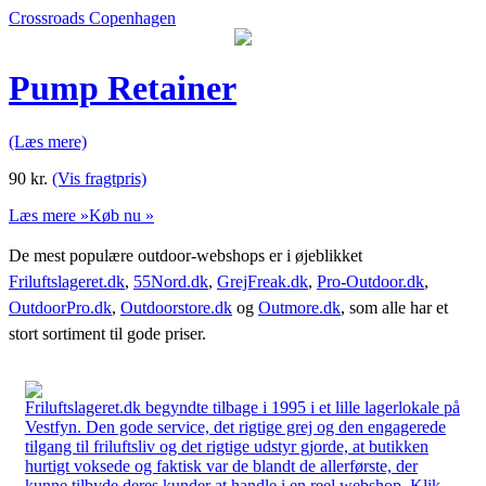
Crossroads Copenhagen
Pump Retainer
(Læs mere)
90
kr.
(Vis fragtpris)
Læs mere »
Køb nu »
De mest populære outdoor-webshops er i øjeblikket
Friluftslageret.dk
,
55Nord.dk
,
GrejFreak.dk
,
Pro-Outdoor.dk
,
OutdoorPro.dk
,
Outdoorstore.dk
og
Outmore.dk
, som alle har et
stort sortiment til gode priser.
Friluftslageret.dk begyndte tilbage i 1995 i et lille lagerlokale på
Vestfyn. Den gode service, det rigtige grej og den engagerede
tilgang til friluftsliv og det rigtige udstyr gjorde, at butikken
hurtigt voksede og faktisk var de blandt de allerførste, der
kunne tilbyde deres kunder at handle i en reel webshop. Klik