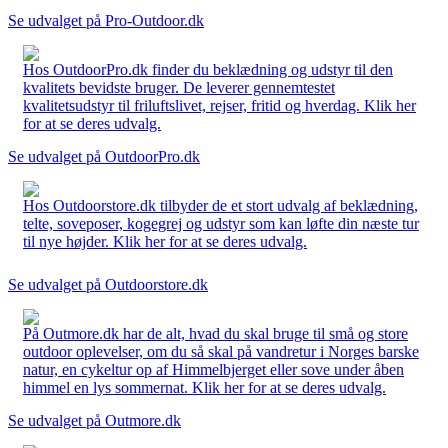
Se udvalget på Pro-Outdoor.dk
Hos OutdoorPro.dk finder du beklædning og udstyr til den
kvalitets bevidste bruger. De leverer gennemtestet
kvalitetsudstyr til friluftslivet, rejser, fritid og hverdag. Klik her
for at se deres udvalg.
Se udvalget på OutdoorPro.dk
Hos Outdoorstore.dk tilbyder de et stort udvalg af beklædning,
telte, soveposer, kogegrej og udstyr som kan løfte din næste tur
til nye højder. Klik her for at se deres udvalg.
Se udvalget på Outdoorstore.dk
På Outmore.dk har de alt, hvad du skal bruge til små og store
outdoor oplevelser, om du så skal på vandretur i Norges barske
natur, en cykeltur op af Himmelbjerget eller sove under åben
himmel en lys sommernat. Klik her for at se deres udvalg.
Se udvalget på Outmore.dk