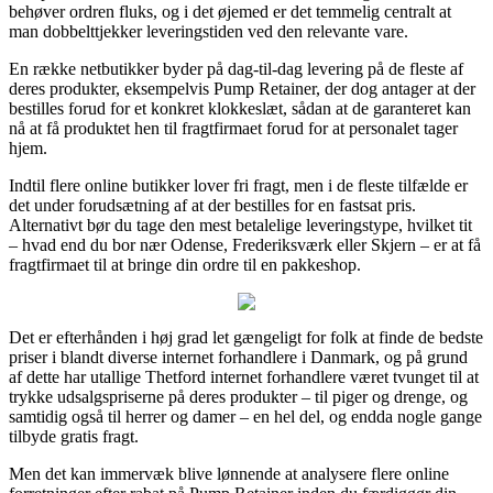
behøver ordren fluks, og i det øjemed er det temmelig centralt at
man dobbelttjekker leveringstiden ved den relevante vare.
En række netbutikker byder på dag-til-dag levering på de fleste af
deres produkter, eksempelvis Pump Retainer, der dog antager at der
bestilles forud for et konkret klokkeslæt, sådan at de garanteret kan
nå at få produktet hen til fragtfirmaet forud for at personalet tager
hjem.
Indtil flere online butikker lover fri fragt, men i de fleste tilfælde er
det under forudsætning af at der bestilles for en fastsat pris.
Alternativt bør du tage den mest betalelige leveringstype, hvilket tit
– hvad end du bor nær Odense, Frederiksværk eller Skjern – er at få
fragtfirmaet til at bringe din ordre til en pakkeshop.
Det er efterhånden i høj grad let gængeligt for folk at finde de bedste
priser i blandt diverse internet forhandlere i Danmark, og på grund
af dette har utallige Thetford internet forhandlere været tvunget til at
trykke udsalgspriserne på deres produkter – til piger og drenge, og
samtidig også til herrer og damer – en hel del, og endda nogle gange
tilbyde gratis fragt.
Men det kan immervæk blive lønnende at analysere flere online