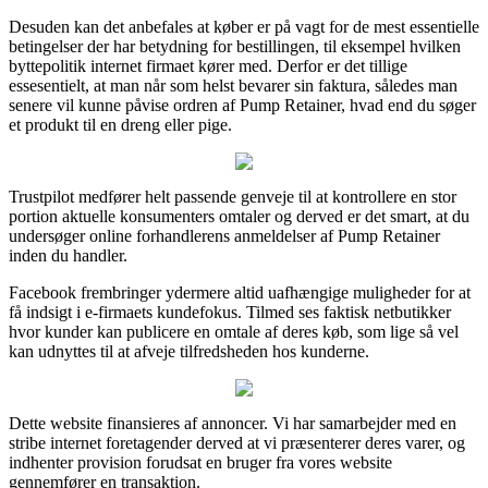
Desuden kan det anbefales at køber er på vagt for de mest essentielle
betingelser der har betydning for bestillingen, til eksempel hvilken
byttepolitik internet firmaet kører med. Derfor er det tillige
essesentielt, at man når som helst bevarer sin faktura, således man
senere vil kunne påvise ordren af Pump Retainer, hvad end du søger
et produkt til en dreng eller pige.
Trustpilot medfører helt passende genveje til at kontrollere en stor
portion aktuelle konsumenters omtaler og derved er det smart, at du
undersøger online forhandlerens anmeldelser af Pump Retainer
inden du handler.
Facebook frembringer ydermere altid uafhængige muligheder for at
få indsigt i e-firmaets kundefokus. Tilmed ses faktisk netbutikker
hvor kunder kan publicere en omtale af deres køb, som lige så vel
kan udnyttes til at afveje tilfredsheden hos kunderne.
Dette website finansieres af annoncer. Vi har samarbejder med en
stribe internet foretagender derved at vi præsenterer deres varer, og
indhenter provision forudsat en bruger fra vores website
gennemfører en transaktion.