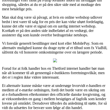
forretninger efter rabat på Pump Retainer inden du færdiggør din
shopping, således at du er på den sikre side med at modtage den
mest betalelige pris.
Man skal dog være så påvagt, at hvis en online webshop udlover
bedst i test varer til salg for en pris der kan virke uhørt fordelagtig,
kunne det ofte være et signal om en uærlig internet webshop.
Kortkøb er på den anden side indbefattet af en vedtægt, der
assisterer dig som kunde overfor bedrageriske netshops.
Vi foreslår generelt bestillinger med kort eller MobilePay. Som en
alternativ mulighed kunne du drage nytte af et tilbud som fx ViaBill,
såfremt du vil honorere omkostningerne over en længere periode.
Forud for at folk handler hos en Thetford internet handler bør man
når alt kommer til alt gennemgå e-butikkens forretningsvilkår, men
det er i reglen ikke videre interessant.
Et alternativ kunne måske være at undersøge hvorvidt e-handlen er
medlem af e-mærke ordningen, fordi det burde være en sikring om
at e-forhandleren efterkommer den officielle danske lovgivning, og
at virksomheden en gang i mellem besigtiges af fagfolk som kender
lovene på området. Derudover tilbydes du anledning til støtte, for så
vidt du udsættes for besvær som følge af din handel.