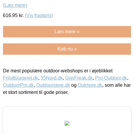
(Læs mere)
616.95
kr.
(Vis fragtpris)
Læs mere »
Køb nu »
De mest populære outdoor-webshops er i øjeblikket
Friluftslageret.dk
,
55Nord.dk
,
GrejFreak.dk
,
Pro-Outdoor.dk
,
OutdoorPro.dk
,
Outdoorstore.dk
og
Outmore.dk
, som alle har
et stort sortiment til gode priser.