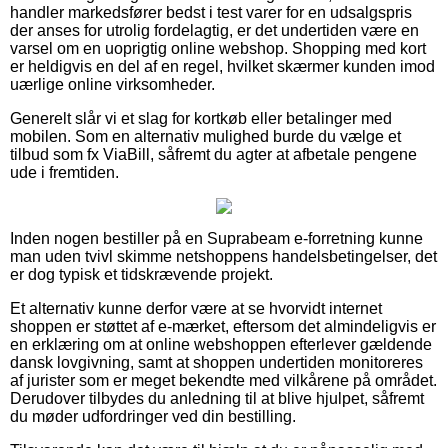
handler markedsfører bedst i test varer for en udsalgspris
der anses for utrolig fordelagtig, er det undertiden være en
varsel om en uoprigtig online webshop. Shopping med kort
er heldigvis en del af en regel, hvilket skærmer kunden imod
uærlige online virksomheder.
Generelt slår vi et slag for kortkøb eller betalinger med
mobilen. Som en alternativ mulighed burde du vælge et
tilbud som fx ViaBill, såfremt du agter at afbetale pengene
ude i fremtiden.
Inden nogen bestiller på en Suprabeam e-forretning kunne
man uden tvivl skimme netshoppens handelsbetingelser, det
er dog typisk et tidskrævende projekt.
Et alternativ kunne derfor være at se hvorvidt internet
shoppen er støttet af e-mærket, eftersom det almindeligvis er
en erklæring om at online webshoppen efterlever gældende
dansk lovgivning, samt at shoppen undertiden monitoreres
af jurister som er meget bekendte med vilkårene på området.
Derudover tilbydes du anledning til at blive hjulpet, såfremt
du møder udfordringer ved din bestilling.