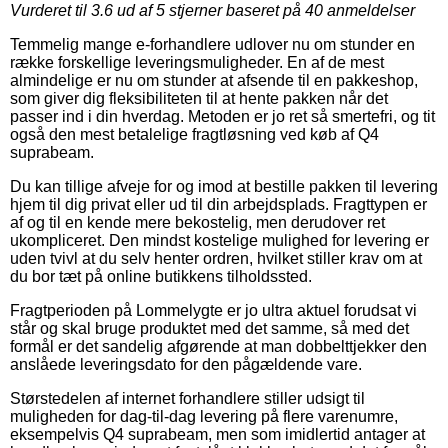
Vurderet til
3.6
ud af 5 stjerner baseret på
40
anmeldelser
Temmelig mange e-forhandlere udlover nu om stunder en
række forskellige leveringsmuligheder. En af de mest
almindelige er nu om stunder at afsende til en pakkeshop,
som giver dig fleksibiliteten til at hente pakken når det
passer ind i din hverdag. Metoden er jo ret så smertefri, og tit
også den mest betalelige fragtløsning ved køb af Q4
suprabeam.
Du kan tillige afveje for og imod at bestille pakken til levering
hjem til dig privat eller ud til din arbejdsplads. Fragttypen er
af og til en kende mere bekostelig, men derudover ret
ukompliceret. Den mindst kostelige mulighed for levering er
uden tvivl at du selv henter ordren, hvilket stiller krav om at
du bor tæt på online butikkens tilholdssted.
Fragtperioden på Lommelygte er jo ultra aktuel forudsat vi
står og skal bruge produktet med det samme, så med det
formål er det sandelig afgørende at man dobbelttjekker den
anslåede leveringsdato for den pågældende vare.
Størstedelen af internet forhandlere stiller udsigt til
muligheden for dag-til-dag levering på flere varenumre,
eksempelvis Q4 suprabeam, men som imidlertid antager at