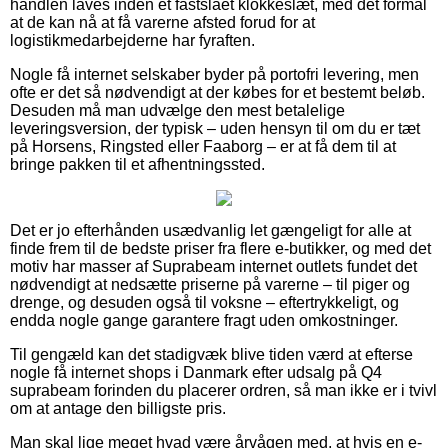
handlen laves inden et fastslået klokkeslæt, med det formål
at de kan nå at få varerne afsted forud for at
logistikmedarbejderne har fyraften.
Nogle få internet selskaber byder på portofri levering, men
ofte er det så nødvendigt at der købes for et bestemt beløb.
Desuden må man udvælge den mest betalelige
leveringsversion, der typisk – uden hensyn til om du er tæt
på Horsens, Ringsted eller Faaborg – er at få dem til at
bringe pakken til et afhentningssted.
Det er jo efterhånden usædvanlig let gængeligt for alle at
finde frem til de bedste priser fra flere e-butikker, og med det
motiv har masser af Suprabeam internet outlets fundet det
nødvendigt at nedsætte priserne på varerne – til piger og
drenge, og desuden også til voksne – eftertrykkeligt, og
endda nogle gange garantere fragt uden omkostninger.
Til gengæld kan det stadigvæk blive tiden værd at efterse
nogle få internet shops i Danmark efter udsalg på Q4
suprabeam forinden du placerer ordren, så man ikke er i tvivl
om at antage den billigste pris.
Man skal lige meget hvad være årvågen med, at hvis en e-