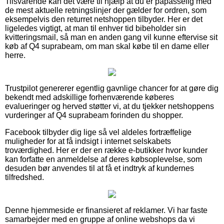
Tilsvarende kan det være til hjælp at du er påpasselig med
de mest aktuelle retningslinjer der gælder for ordren, som
eksempelvis den returret netshoppen tilbyder. Her er det
ligeledes vigtigt, at man til enhver tid bibeholder sin
kvitteringsmail, så man en anden gang vil kunne eftervise sit
køb af Q4 suprabeam, om man skal købe til en dame eller
herre.
Trustpilot genererer egentlig gavnlige chancer for at gøre dig
bekendt med adskillige forhenværende køberes
evalueringer og herved støtter vi, at du tjekker netshoppens
vurderinger af Q4 suprabeam forinden du shopper.
Facebook tilbyder dig lige så vel aldeles fortræffelige
muligheder for at få indsigt i internet selskabets
troværdighed. Her er der en række e-butikker hvor kunder
kan forfatte en anmeldelse af deres købsoplevelse, som
desuden bør anvendes til at få et indtryk af kundernes
tilfredshed.
Denne hjemmeside er finansieret af reklamer. Vi har faste
samarbejder med en gruppe af online webshops da vi