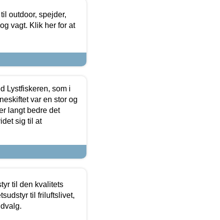
il outdoor, spejder,
 og vagt. Klik her for at
d Lystfiskeren, som i
neskiftet var en stor og
r langt bedre det
et sig til at
r til den kvalitets
dstyr til friluftslivet,
udvalg.