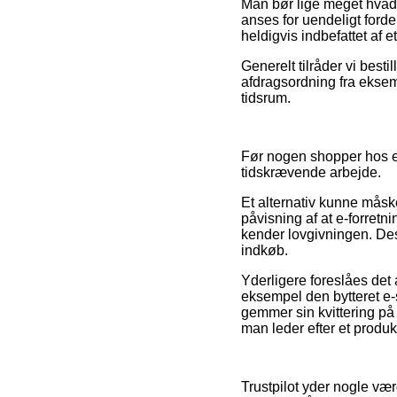
Man bør lige meget hvad 
anses for uendeligt forde
heldigvis indbefattet af 
Generelt tilråder vi best
afdragsordning fra eksemp
tidsrum.
Før nogen shopper hos e
tidskrævende arbejde.
Et alternativ kunne måsk
påvisning af at e-forretn
kender lovgivningen. Desu
indkøb.
Yderligere foreslåes det 
eksempel den bytteret e-s
gemmer sin kvittering på
man leder efter et produkt
Trustpilot yder nogle væ