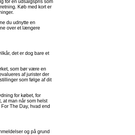
lg for en udsalgspris som
rretning. Køb med kort er
ninger.
nne du udnytte en
rne over et længere
år, det er dog bare et
ærket, som bør være en
evalueres af jurister der
illinger som følge af dit
dning for købet, for
t, at man når som helst
n For The Day, hvad end
anmeldelser og på grund