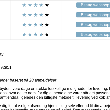
Besøg webshop
Besøg webshop
Besøg webshop
Besøg webshop
ay
892951
jerner baseret på
20
anmeldelser
yder i vore dage en række forskellige muligheder for levering. 
s, hvor det er nemt for dig at hente dine varer når det passer 
amt endda ligeledes den billigste metode til levering ved køb 
 dig for at vælge afsending hjem til dig selv eller ud til din arb