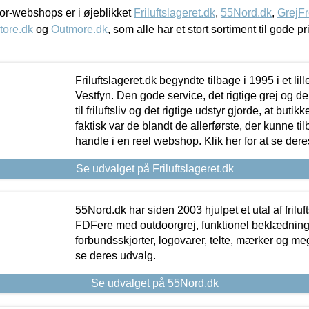
r-webshops er i øjeblikket
Friluftslageret.dk
,
55Nord.dk
,
GrejFr
tore.dk
og
Outmore.dk
, som alle har et stort sortiment til gode pr
Friluftslageret.dk begyndte tilbage i 1995 i et lil
Vestfyn. Den gode service, det rigtige grej og 
til friluftsliv og det rigtige udstyr gjorde, at buti
faktisk var de blandt de allerførste, der kunne ti
handle i en reel webshop. Klik her for at se dere
Se udvalget på Friluftslageret.dk
55Nord.dk har siden 2003 hjulpet et utal af friluf
FDFere med outdoorgrej, funktionel beklædning,
forbundsskjorter, logovarer, telte, mærker og meg
se deres udvalg.
Se udvalget på 55Nord.dk