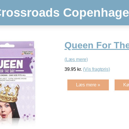
rossroads Copenhag
Queen For Th
(Læs mere)
39.95
kr.
(Vis fragtpris)
Læs mere »
Kø