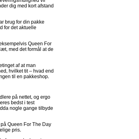
leveringsmulighed vil
inder dig med kort afstand
r brug for din pakke
d for det aktuelle
r, eksempelvis Queen For
læt, med det formål at de
etinget af at man
d, hvilket tit – hvad end
lingen til en pakkeshop.
dlere på nettet, og ergo
eres bedst i test
endda nogle gange tilbyde
der på Queen For The Day
lige pris.