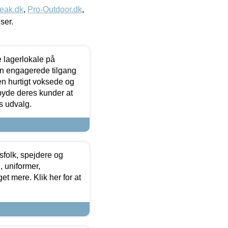
eak.dk
,
Pro-Outdoor.dk
,
iser.
le lagerlokale på
den engagerede tilgang
kken hurtigt voksede og
lbyde deres kunder at
s udvalg.
tsfolk, spejdere og
 uniformer,
et mere. Klik her for at