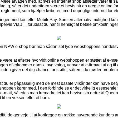
være årvågen med, at hvis en internet shop afsætter varer til sa
lagtig, så er det undertiden være et bevis på en uægte online fo
et reglement, som hjælper køberen imod uoprigtige internet forret
illinger med kort eller MobilePay. Som en alternativ mulighed ku
elvis ViaBill, forudsat du har til hensigt at betale omkostninge
n NPW e-shop bør man sådan set tyde webshoppens handelsvilk
e være at efterse hvorvidt online webshoppen er støttet af e-m
ingen efterkommer dansk lovgivning, udover at e-firmaet af og til 
den giver det dig chance for støtte, såfremt du møder problemst
at du er påpasselig med de mest basale vilkår der kan have bety
hoppen kører med. I den forbindelse er det virkelig essesentiel
 e-mail, således man fremadrettet kan bevise sin ordre af Quee
 til en voksen eller et barn.
rdifulde genveje til at kortlægge en række nuværende kunders 