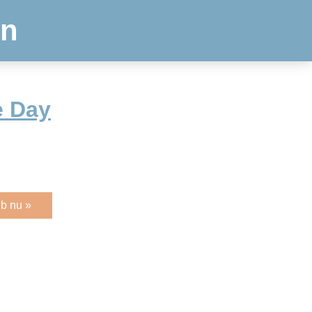
en
e Day
b nu »