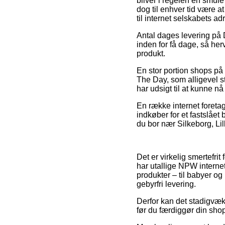
bliver i regelen en smul
dog til enhver tid være a
til internet selskabets ad
Antal dages levering på 
inden for få dage, så her
produkt.
En stor portion shops på
The Day, som alligevel st
har udsigt til at kunne n
En række internet foretag
indkøber for et fastslåe
du bor nær Silkeborg, Lill
Det er virkelig smertefri
har utallige NPW internet
produkter – til babyer og
gebyrfri levering.
Derfor kan det stadigvæk
før du færdiggør din shop