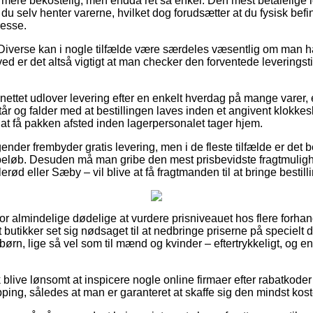
e mere bekostelig, men endda ret så enkel. Den mest betalelige 
t du selv henter varerne, hvilket dog forudsætter at du fysisk bef
resse.
Diverse kan i nogle tilfælde være særdeles væsentlig om man ha
ved er det altså vigtigt at man checker den forventede leveringsti
 nettet udlover levering efter en enkelt hverdag på mange vare
år og falder med at bestillingen laves inden et angivent klokkes
å at få pakken afsted inden lagerpersonalet tager hjem.
ender frembyder gratis levering, men i de fleste tilfælde er det b
t beløb. Desuden må man gribe den mest prisbevidste fragtmulighe
erød eller Sæby – vil blive at få fragtmanden til at bringe bestil
t for almindelige dødelige at vurdere prisniveauet hos flere forhan
 butikker set sig nødsaget til at nedbringe priserne på specielt d
 børn, lige så vel som til mænd og kvinder – eftertrykkeligt, og 
 blive lønsomt at inspicere nogle online firmaer efter rabatko
ping, således at man er garanteret at skaffe sig den mindst koste