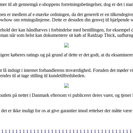
r til alt gennemgå e-shoppens forretningsbetingelser, dog er det i mang
n er medlem af e-mærke ordningen, da det generelt er en tilkendegivelse 
knowhow om retningslinjerne. Dette er desuden din genvej til hjælpende s
orhold der kan håndhæves i forbindelse med bestillingen, for eksempel 
des man når som helst kan dokumentere sit køb af Raidzap Thick, uafhængi
ligere køberes ratings og på grund af dette er det godt, at du eksamine
 få indsigt i internet forhandlerens troværdighed. Foruden det møder v
es til at tage stilling til kundetilfredsheden.
utlets på nettet i Danmark eftersom vi publicerer deres varer, og tjen
et er ikke muligt for os at give garantier imod rettelser der måtte være
1
1
1
1
1
1
1
1
1
1
1
1
1
1
1
1
1
1
1
1
1
1
1
1
1
1
1
1
1
1
1
1
1
1
1
1
1