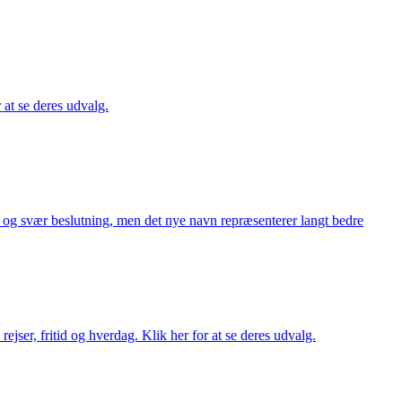
r at se deres udvalg.
or og svær beslutning, men det nye navn repræsenterer langt bedre
rejser, fritid og hverdag. Klik her for at se deres udvalg.