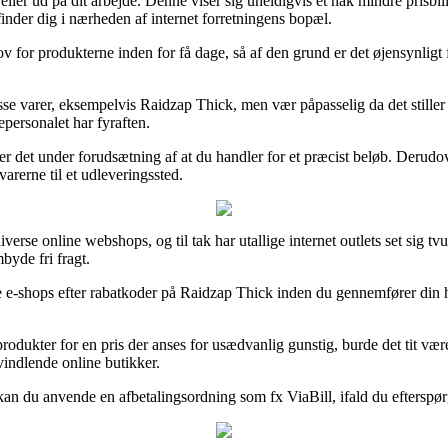
pæl eller ud på dit arbejde. Denne viser sig uheldigvis et hak mindre pri
finder dig i nærheden af internet forretningens bopæl.
ov for produkterne inden for få dage, så af den grund er det øjensynligt
se varer, eksempelvis Raidzap Thick, men vær påpasselig da det stiller 
epersonalet har fyraften.
er det under forudsætning af at du handler for et præcist beløb. Derudo
arerne til et udleveringssted.
verse online webshops, og til tak har utallige internet outlets set sig tv
byde fri fragt.
 e-shops efter rabatkoder på Raidzap Thick inden du gennemfører din ha
produkter for en pris der anses for usædvanlig gunstig, burde det tit væ
svindlende online butikker.
vt kan du anvende en afbetalingsordning som fx ViaBill, ifald du efterspø