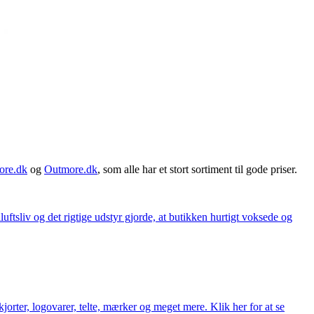
ore.dk
og
Outmore.dk
, som alle har et stort sortiment til gode priser.
iluftsliv og det rigtige udstyr gjorde, at butikken hurtigt voksede og
orter, logovarer, telte, mærker og meget mere. Klik her for at se