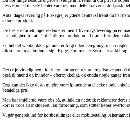
Du bør tillige beslutte dig for at vælge at få sendt til din private bo
utvivlsomt at du selv henter varerne, men dette kræver at du fysisk be
Antal dages levering på Fiskegrej er yderst central såfremt du har beh
aktuelle produkt.
De fleste e-forretninger reklamerer med 1 hverdags levering på en mas
har mulighed for at nå at få dit nye produkt ud af døren forinden pakk
En hel del webbutikker garanterer fragt uden beregning, men i reglen 
oftest – om man befinder sig i Køge, Farum eller Sorø – er at få bragt v
Det er jo virkelig nemt for internetbrugere at vurdere prisniveauet på di
også til mænd og kvinder – eftertrykkeligt, og endda nogle gange frem
Dog kan det ikke desto mindre være lønnende at checke nogle enkelte
betalelige pris.
Man bør imidlertid være obs på, at ifald en netbutik reklamerer deres 
kort er trods alt inkluderet i en forordning, som støtter køber overfor 
Vi går generelt ind for kortbestillinger eller mobilbetaling. Alternati