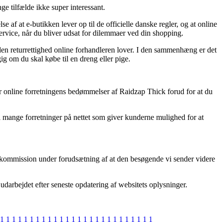
e tilfælde ikke super interessant.
af at e-butikken lever op til de officielle danske regler, og at online
ervice, når du bliver udsat for dilemmaer ved din shopping.
den returrettighed online forhandleren lover. I den sammenhæng er det
g om du skal købe til en dreng eller pige.
rer online forretningens bedømmelser af Raidzap Thick forud for at du
i mange forretninger på nettet som giver kunderne mulighed for at
er kommission under forudsætning af at den besøgende vi sender videre
 udarbejdet efter seneste opdatering af websitets oplysninger.
1
1
1
1
1
1
1
1
1
1
1
1
1
1
1
1
1
1
1
1
1
1
1
1
1
1