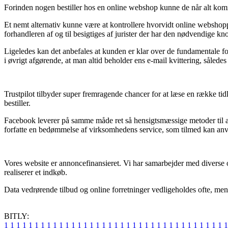
Forinden nogen bestiller hos en online webshop kunne de når alt komme
Et nemt alternativ kunne være at kontrollere hvorvidt online webshoppe
forhandleren af og til besigtiges af jurister der har den nødvendige 
Ligeledes kan det anbefales at kunden er klar over de fundamentale f
i øvrigt afgørende, at man altid beholder ens e-mail kvittering, såle
Trustpilot tilbyder super fremragende chancer for at læse en række tid
bestiller.
Facebook leverer på samme måde ret så hensigtsmæssige metoder til at
forfatte en bedømmelse af virksomhedens service, som tilmed kan anvend
Vores website er annoncefinansieret. Vi har samarbejder med diverse o
realiserer et indkøb.
Data vedrørende tilbud og online forretninger vedligeholdes ofte, men d
BITLY:
1
1
1
1
1
1
1
1
1
1
1
1
1
1
1
1
1
1
1
1
1
1
1
1
1
1
1
1
1
1
1
1
1
1
1
1
1