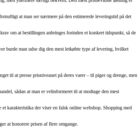
sbillig, men ydermere særligt bekvem. Den mest prisbevidste løsning er
 fornuftigt at man ser nærmere på den estimerede leveringstid på det
krav om at bestillingen anbringes forinden et konkret tidspunkt, så de
ver burde man udse dig den mest letkøbte type af levering, hvilket
unget til at presse prisniveauet på deres varer – til piger og drenge, men
ndel, sådan at man er velinformeret til at modtage den mest
re et karakteristika der viser en falsk online webshop. Shopping med
rger at honorere prisen af flere omgange.