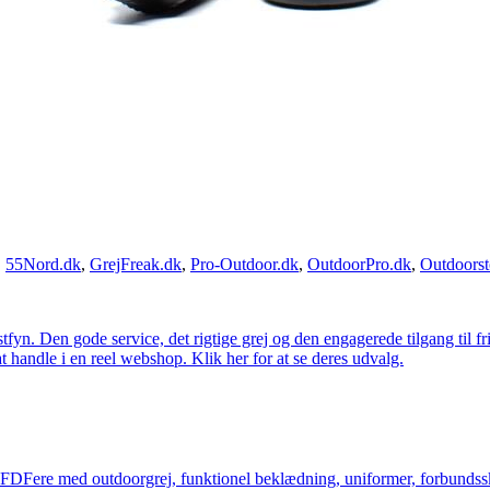
,
55Nord.dk
,
GrejFreak.dk
,
Pro-Outdoor.dk
,
OutdoorPro.dk
,
Outdoorst
estfyn. Den gode service, det rigtige grej og den engagerede tilgang til fr
at handle i en reel webshop. Klik her for at se deres udvalg.
og FDFere med outdoorgrej, funktionel beklædning, uniformer, forbundsskj