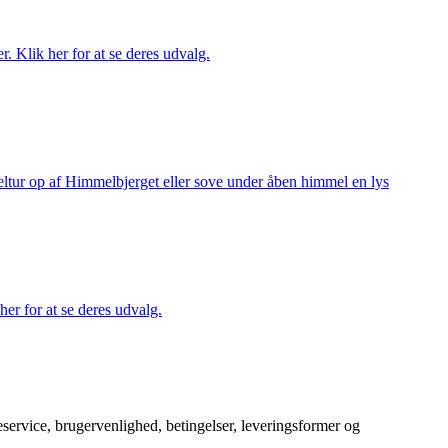
r. Klik her for at se deres udvalg.
keltur op af Himmelbjerget eller sove under åben himmel en lys
her for at se deres udvalg.
service, brugervenlighed, betingelser, leveringsformer og