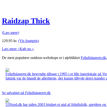
Raidzap Thick
(Læs mere)
129.95
kr.
(Vis fragtpris)
Læs mere »
Køb nu »
De mest populære outdoor-webshops er i øjeblikket
Friluftslageret.dk
Friluftslageret.dk begyndte tilbage i 1995 i et lille lagerlokale på V
faktisk var de blandt de allerførste, der kunne tilbyde deres kunder 
Se udvalget på Friluftslageret.dk
55Nord.dk har siden 2003 hjulpet et utal af friluftsfolk, spejdere 