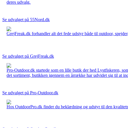
deres udvalg.
Se udvalget på 55Nord.dk
GrejFreak.dk forhandler alt det fede udstyr både til outdoor, spejder, 
Se udvalget på GrejFreak.dk
Pro-Outdoor.dk startede som en lille butik der hed Lystfiskeren, so
det sortiment, butikken igennem en årrække har udvidet sig til at in
Se udvalget på Pro-Outdoor.dk
Hos OutdoorPro.dk finder du beklædning og udstyr til den kvalitets bev