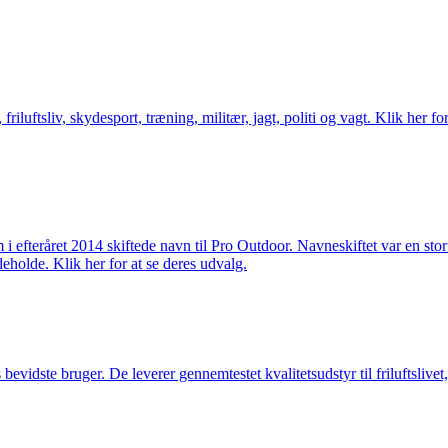
friluftsliv, skydesport, træning, militær, jagt, politi og vagt. Klik her fo
m i efteråret 2014 skiftede navn til Pro Outdoor. Navneskiftet var en st
deholde. Klik her for at se deres udvalg.
idste bruger. De leverer gennemtestet kvalitetsudstyr til friluftslivet, 