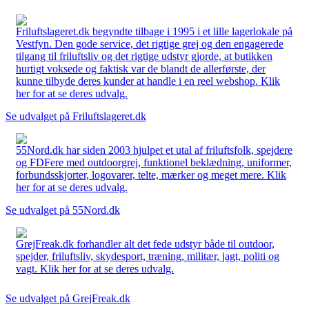
Friluftslageret.dk begyndte tilbage i 1995 i et lille lagerlokale på
Vestfyn. Den gode service, det rigtige grej og den engagerede
tilgang til friluftsliv og det rigtige udstyr gjorde, at butikken
hurtigt voksede og faktisk var de blandt de allerførste, der
kunne tilbyde deres kunder at handle i en reel webshop. Klik
her for at se deres udvalg.
Se udvalget på Friluftslageret.dk
55Nord.dk har siden 2003 hjulpet et utal af friluftsfolk, spejdere
og FDFere med outdoorgrej, funktionel beklædning, uniformer,
forbundsskjorter, logovarer, telte, mærker og meget mere. Klik
her for at se deres udvalg.
Se udvalget på 55Nord.dk
GrejFreak.dk forhandler alt det fede udstyr både til outdoor,
spejder, friluftsliv, skydesport, træning, militær, jagt, politi og
vagt. Klik her for at se deres udvalg.
Se udvalget på GrejFreak.dk