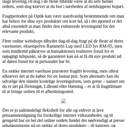
slags levering vil dog i de fleste tilfælde være at du selv henter
ordren, som dog kræver at du bor i nærheden af netshoppens bopæl.
Fragtperioden på Optik kan være usædvanlig bestemmende om man
har behov for dine nye produkter om kort tid, så i det øjemed er det
altså essentielt at man finder den estimerede leveringstid for det
relevante produkt.
Flere online webshops tilbyder dag-til-dag fragt på de fleste af deres
varenumre, eksempelvis Rammefri Lup med LED lys RM-95, men
som imidlertid påkræver at transaktionen realiseres forud for et
nøjagtigt tidspunkt, så de garanteret kan nå at få dit nye produkt ud
af døren forud for at personalet har fri.
En række internet varehuse præsterer fragtfri levering, men oftest
afkræver det at du køber for en fastsat pris. Som alternativ kan du
udvælge den mindst kostelige leveringsform, som gerne – uanset om
du er tæt på Helsingør, Lillerød eller Hørning – er at få fragtfirmaet
til at bringe ordren til et afhentningssted.
Det er jo ualmindeligt fleksibelt for alle og enhver at lave
prissammenligning fra forskellige internet virksomheder, og til
gengæld har en hel del online outlets fundet det nødvendigt at presse
udsalgspriserne på en række af deres produkter – til juniorer, og