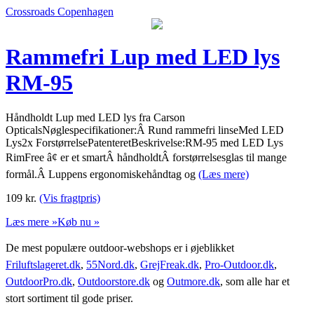
Crossroads Copenhagen
Rammefri Lup med LED lys
RM-95
Håndholdt Lup med LED lys fra Carson
OpticalsNøglespecifikationer:Â Rund rammefri linseMed LED
Lys2x ForstørrelsePatenteretBeskrivelse:RM-95 med LED Lys
RimFree â¢ er et smartÂ håndholdtÂ forstørrelsesglas til mange
formål.Â Luppens ergonomiskehåndtag og
(Læs mere)
109
kr.
(Vis fragtpris)
Læs mere »
Køb nu »
De mest populære outdoor-webshops er i øjeblikket
Friluftslageret.dk
,
55Nord.dk
,
GrejFreak.dk
,
Pro-Outdoor.dk
,
OutdoorPro.dk
,
Outdoorstore.dk
og
Outmore.dk
, som alle har et
stort sortiment til gode priser.