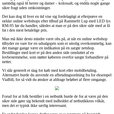
samtidig også til herrer og damer – kolossalt, og endda nogle gange
sikre fragt uden omkostninger.
Det kan dog til hver en tid vise sig fordelagtigt at efterprøve en
række online webshops efter tilbud på Rammefri Lup med LED lys
RM-95 før du handler, således at man er på den sikre side med at få
fat i den mest betalelige pris.
Man må ikke desto mindre være obs på, at når en online webshop
tilbyder en vare for en udsalgspris som er utrolig overkommelig, kan
det mange gange være en indikation på en uægte netshop.
Bestillinger med kort er på den anden side omsluttet af en
lovbestemmelse, som støtter køberen overfor uægte forhandlere på
nettet.
Vi slår generelt et slag for køb med kort eller mobilbetaling.
Alternativt burde du anvende en afbetalingsordning fra for eksempel
ViaBill, for så vidt du ønsker at afdrage beløbet af flere omgange.
Forud for at folk bestiller i en netbutik burde de for at være på den
sikre side gøre sig bekendt med indholdet af netbutikkens vilkår,
men det er typisk ikke særlig interessant.