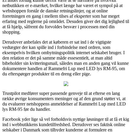
Et andet forslag kunne derfor være at se nærmere på hvorvidt
netbutikken er e-mærket, hvilket længe har været et sympol på at
webshoppen forstår de danske retningslinjer, og at online
forretningen en gang i mellem tilses af eksperter som har meget
erfaring med reglerne på området. Desuden giver det dig lejlighed til
at få hjælp, såfremt du forvoldes besvær i processen med din
shopping.
Derudover anbefales det at køberen er sat ind i de vigtigste
vedtægter der kan spille ind i forbindelse med ordren, som
eksempelvis hvilken ombytningspolitik internet selskabet bruger. I
den relation er det på samme måde essesentielt, at man altid
bibeholder sin kvitteringsmail, således man en anden gang vil kunne
dokumentere handlen af Rammefri Lup med LED lys RM-95, om
du efterspørger produkter til en dreng eller pige.
Trustpilot medfører super passende genveje til at efterse en lang
række øvrige konsumenters meninger og af den grund støtter vi, at
du evaluerer netshoppens anmeldelser af Rammefri Lup med LED
lys RM-95 før du handler.
Facebook yder lige så vel forholdsvis nyttige løsninger til at få et kig
ind i webbutikkens kundetilfredshed. Derudover ses faktisk online
selskaber i Danmark som tilbyder kunderne at formulere en