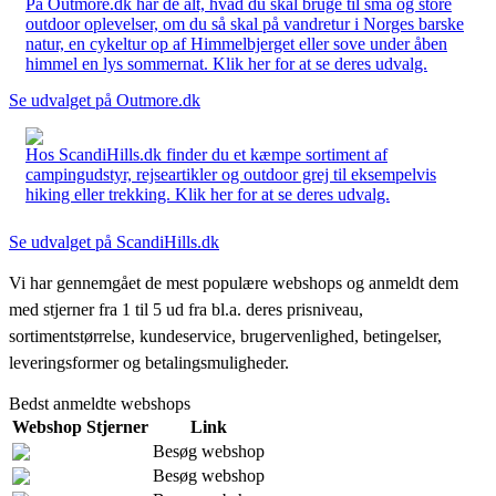
På Outmore.dk har de alt, hvad du skal bruge til små og store
outdoor oplevelser, om du så skal på vandretur i Norges barske
natur, en cykeltur op af Himmelbjerget eller sove under åben
himmel en lys sommernat. Klik her for at se deres udvalg.
Se udvalget på Outmore.dk
Hos ScandiHills.dk finder du et kæmpe sortiment af
campingudstyr, rejseartikler og outdoor grej til eksempelvis
hiking eller trekking. Klik her for at se deres udvalg.
Se udvalget på ScandiHills.dk
Vi har gennemgået de mest populære webshops og anmeldt dem
med stjerner fra 1 til 5 ud fra bl.a. deres prisniveau,
sortimentstørrelse, kundeservice, brugervenlighed, betingelser,
leveringsformer og betalingsmuligheder.
Bedst anmeldte webshops
Webshop
Stjerner
Link
Besøg webshop
Besøg webshop