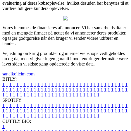
evaluering af deres købsoplevelse, hvilket desuden bør benyttes til at
vurdere tidligere kunders oplevelser.
Vores hjemmeside finansieres af annoncer. Vi har samarbejdsaftaler
med en mængde firmaer på nettet da vi annoncerer deres produkter,
og tager godtgørelse når den bruger vi sender videre udfører en
handel.
Vejledning omkring produkter og internet webshops vedligeholdes
nu og da, men vi giver ingen garanti imod ændringer der måtte være
lavet siden vi sidste gang opdaterede de viste data.
sanalkolicim.com
BITLY:
1
1
1
1
1
1
1
1
1
1
1
1
1
1
1
1
1
1
1
1
1
1
1
1
1
1
1
1
1
1
1
1
1
1
1
1
1
1
1
1
1
1
1
1
1
1
1
1
1
1
1
1
1
1
1
1
1
1
1
1
1
1
1
1
1
1
1
1
1
1
1
1
1
1
1
1
1
1
1
1
1
1
1
1
1
1
1
1
1
1
1
1
1
1
1
1
1
1
1
1
SPOTIFY:
1
1
1
1
1
1
1
1
1
1
1
1
1
1
1
1
1
1
1
1
1
1
1
1
1
1
1
1
1
1
1
1
1
1
1
1
1
1
1
1
1
1
1
1
1
1
1
1
1
1
1
1
1
1
1
1
1
1
1
1
1
1
1
1
1
1
1
1
1
1
1
1
1
1
1
1
1
1
1
1
1
1
1
1
1
1
1
1
1
1
1
1
1
1
1
1
1
1
1
1
CUTTLY BIO:
1