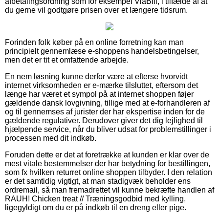
afbetalingsordning som for eksempel ViaBill, i tilfælde af at
du gerne vil godtgøre prisen over et længere tidsrum.
Forinden folk køber på en online forretning kan man
principielt gennemlæse e-shoppens handelsbetingelser,
men det er tit et omfattende arbejde.
En nem løsning kunne derfor være at efterse hvorvidt
internet virksomheden er e-mærke tilsluttet, eftersom det
længe har været et sympol på at internet shoppen føjer
gældende dansk lovgivning, tillige med at e-forhandleren af
og til gennemses af jurister der har ekspertise inden for de
gældende regulativer. Derudover giver det dig lejlighed til
hjælpende service, når du bliver udsat for problemstillinger i
processen med dit indkøb.
Foruden dette er det at foretrække at kunden er klar over de
mest vitale bestemmelser der har betydning for bestillingen,
som fx hvilken returret online shoppen tilbyder. I den relation
er det samtidig vigtigt, at man stadigvæk beholder ens
ordremail, så man fremadrettet vil kunne bekræfte handlen af
RAUH! Chicken treat // Træningsgodbid med kylling,
ligegyldigt om du er på indkøb til en dreng eller pige.