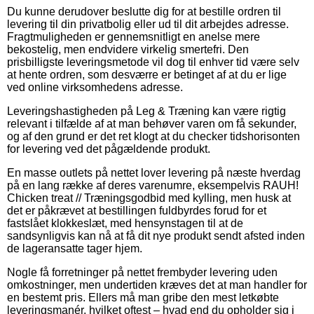
Du kunne derudover beslutte dig for at bestille ordren til
levering til din privatbolig eller ud til dit arbejdes adresse.
Fragtmuligheden er gennemsnitligt en anelse mere
bekostelig, men endvidere virkelig smertefri. Den
prisbilligste leveringsmetode vil dog til enhver tid være selv
at hente ordren, som desværre er betinget af at du er lige
ved online virksomhedens adresse.
Leveringshastigheden på Leg & Træning kan være rigtig
relevant i tilfælde af at man behøver varen om få sekunder,
og af den grund er det ret klogt at du checker tidshorisonten
for levering ved det pågældende produkt.
En masse outlets på nettet lover levering på næste hverdag
på en lang række af deres varenumre, eksempelvis RAUH!
Chicken treat // Træningsgodbid med kylling, men husk at
det er påkrævet at bestillingen fuldbyrdes forud for et
fastslået klokkeslæt, med hensynstagen til at de
sandsynligvis kan nå at få dit nye produkt sendt afsted inden
de lageransatte tager hjem.
Nogle få forretninger på nettet frembyder levering uden
omkostninger, men undertiden kræves det at man handler for
en bestemt pris. Ellers må man gribe den mest letkøbte
leveringsmanér, hvilket oftest – hvad end du opholder sig i