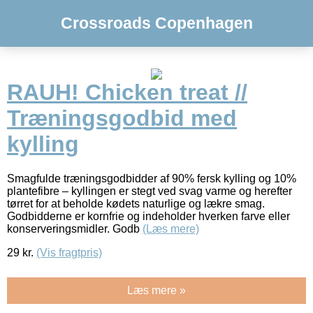
Crossroads Copenhagen
RAUH! Chicken treat //
Træningsgodbid med
kylling
Smagfulde træningsgodbidder af 90% fersk kylling og 10%
plantefibre – kyllingen er stegt ved svag varme og herefter
tørret for at beholde kødets naturlige og lækre smag.
Godbidderne er kornfrie og indeholder hverken farve eller
konserveringsmidler. Godb
(Læs mere)
29
kr.
(Vis fragtpris)
Læs mere »