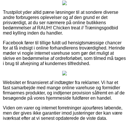
Trustpilot yder altid pæne løsninger til at sondere diverse
andre forbrugeres oplevelser og af den grund er det
prisværdigt, at du ser nærmere på online butikkens
bedømmelser af RAUH! Chicken treat // Træningsgodbid
med kylling inden du handler.
Facebook fører til tillige fuldt ud hensigtsmæssige chancer
for at få indsigt i online forhandlerens troværdighed. Herinde
møder vi nogle internet varehuse som gør det muligt at
skrive en bedømmelse af ordreforløbet, som tilmed må tages
i brug til afvejning af kundernes tilfredshed.
Websitet er finansieret af indtægter fra reklamer. Vi har et
fast samarbejde med mange online varehuse og formidler
firmaernes produkter, og indtjener provision såfremt en af de
besøgende på vores hjemmeside fuldfører en handel.
Viden om varer og internet forretninger ajourføres løbende,
men der gives ikke garantier imod justeringer der kan være
iværksat efter at vi senest opdaterede de viste data.