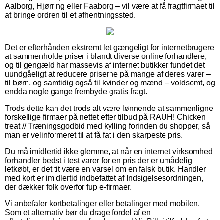
Aalborg, Hjørring eller Faaborg – vil være at få fragtfirmaet til
at bringe ordren til et afhentningssted.
Det er efterhånden ekstremt let gængeligt for internetbrugere
at sammenholde priser i blandt diverse online forhandlere,
og til gengæld har massevis af internet butikker fundet det
uundgåeligt at reducere priserne på mange af deres varer –
til børn, og samtidig også til kvinder og mænd – voldsomt, og
endda nogle gange frembyde gratis fragt.
Trods dette kan det trods alt være lønnende at sammenligne
forskellige firmaer på nettet efter tilbud på RAUH! Chicken
treat // Træningsgodbid med kylling forinden du shopper, så
man er velinformeret til at få fat i den skarpeste pris.
Du må imidlertid ikke glemme, at når en internet virksomhed
forhandler bedst i test varer for en pris der er umådelig
letkøbt, er det tit være en varsel om en falsk butik. Handler
med kort er imidlertid indbefattet af Indsigelsesordningen,
der dækker folk overfor fup e-firmaer.
Vi anbefaler kortbetalinger eller betalinger med mobilen.
Som et alternativ bør du drage fordel af en