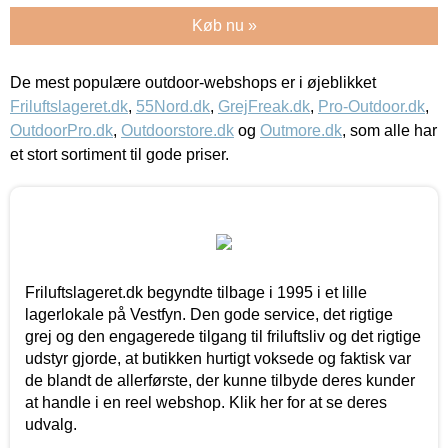
Køb nu »
De mest populære outdoor-webshops er i øjeblikket
Friluftslageret.dk
,
55Nord.dk
,
GrejFreak.dk
,
Pro-Outdoor.dk
,
OutdoorPro.dk
,
Outdoorstore.dk
og
Outmore.dk
, som alle har
et stort sortiment til gode priser.
Friluftslageret.dk begyndte tilbage i 1995 i et lille
lagerlokale på Vestfyn. Den gode service, det rigtige
grej og den engagerede tilgang til friluftsliv og det rigtige
udstyr gjorde, at butikken hurtigt voksede og faktisk var
de blandt de allerførste, der kunne tilbyde deres kunder
at handle i en reel webshop. Klik her for at se deres
udvalg.