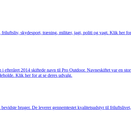
friluftsliv, skydesport, træning, militær, jagt, politi og vagt. Klik her fo
m i efteråret 2014 skiftede navn til Pro Outdoor. Navneskiftet var en st
deholde. Klik her for at se deres udvalg.
idste bruger. De leverer gennemtestet kvalitetsudstyr til friluftslivet, 