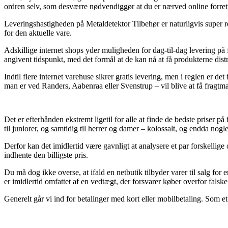
ordren selv, som desværre nødvendiggør at du er nærved online forret
Leveringshastigheden på Metaldetektor Tilbehør er naturligvis super re
for den aktuelle vare.
Adskillige internet shops yder muligheden for dag-til-dag levering på
angivent tidspunkt, med det formål at de kan nå at få produkterne distr
Indtil flere internet varehuse sikrer gratis levering, men i reglen er 
man er ved Randers, Aabenraa eller Svenstrup – vil blive at få fragtman
Det er efterhånden ekstremt ligetil for alle at finde de bedste priser p
til juniorer, og samtidig til herrer og damer – kolossalt, og endda no
Derfor kan det imidlertid være gavnligt at analysere et par forskellige 
indhente den billigste pris.
Du må dog ikke overse, at ifald en netbutik tilbyder varer til salg fo
er imidlertid omfattet af en vedtægt, der forsvarer køber overfor falske
Generelt går vi ind for betalinger med kort eller mobilbetaling. Som et 