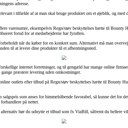
ningens adresse.
levant i tilfælde af at man skal bruge produktet om et øjeblik, og med d
 flere varenumre, eksempelvis Regn/støv beskyttelses hætte til Bounty 
ibueret forud for at medarbejderne har fyraften.
det forbeholdt når du køber for en konkret sum. Alternativt må man overve
den til at levere dine produkter til et afhentningssted.
å forskellige internet forretninger, og til gengæld har mange online firmae
gle gange præstere levering uden omkostninger.
online outlets efter tilbud på Regn/støv beskyttelses hætte til Bounty Hu
r en salgspris som anses for himmelråbende favorabel, så kunne det for d
 forhandlere på nettet.
alternativ bør du udnytte et tilbud som fx ViaBill, såfremt du hellere vi