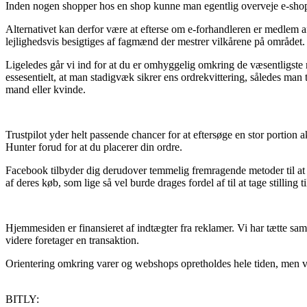
Inden nogen shopper hos en shop kunne man egentlig overveje e-shoppe
Alternativet kan derfor være at efterse om e-forhandleren er medlem 
lejlighedsvis besigtiges af fagmænd der mestrer vilkårene på området. 
Ligeledes går vi ind for at du er omhyggelig omkring de væsentligste ret
essesentielt, at man stadigvæk sikrer ens ordrekvittering, således man 
mand eller kvinde.
Trustpilot yder helt passende chancer for at eftersøge en stor portion
Hunter forud for at du placerer din ordre.
Facebook tilbyder dig derudover temmelig fremragende metoder til at 
af deres køb, som lige så vel burde drages fordel af til at tage stilling 
Hjemmesiden er finansieret af indtægter fra reklamer. Vi har tætte sam
videre foretager en transaktion.
Orientering omkring varer og webshops opretholdes hele tiden, men vi k
BITLY: