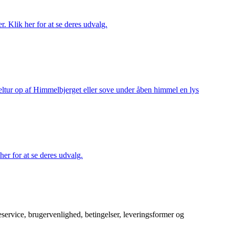
r. Klik her for at se deres udvalg.
keltur op af Himmelbjerget eller sove under åben himmel en lys
her for at se deres udvalg.
service, brugervenlighed, betingelser, leveringsformer og