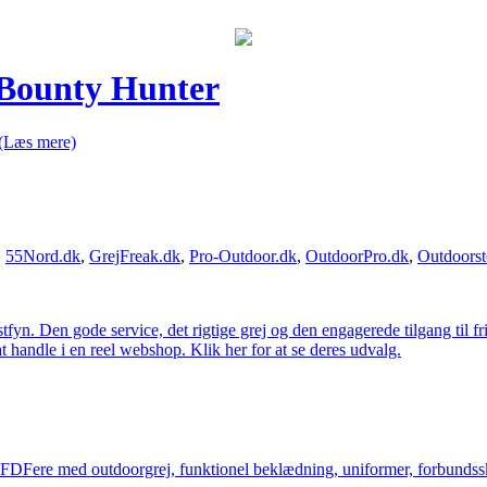
l Bounty Hunter
(Læs mere)
,
55Nord.dk
,
GrejFreak.dk
,
Pro-Outdoor.dk
,
OutdoorPro.dk
,
Outdoorst
estfyn. Den gode service, det rigtige grej og den engagerede tilgang til fr
at handle i en reel webshop. Klik her for at se deres udvalg.
og FDFere med outdoorgrej, funktionel beklædning, uniformer, forbundsskj