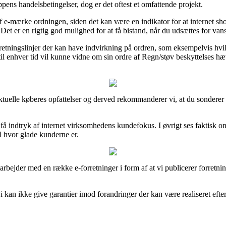
ns handelsbetingelser, dog er det oftest et omfattende projekt.
af e-mærke ordningen, siden det kan være en indikator for at internet 
Det er en rigtig god mulighed for at få bistand, når du udsættes for van
ningslinjer der kan have indvirkning på ordren, som eksempelvis hvilken b
til enhver tid vil kunne vidne om sin ordre af Regn/støv beskyttelses hæ
 aktuelle køberes opfattelser og derved rekommanderer vi, at du sonderer
få indtryk af internet virksomhedens kundefokus. I øvrigt ses faktisk 
til hvor glade kunderne er.
arbejder med en række e-forretninger i form af at vi publicerer forretni
an ikke give garantier imod forandringer der kan være realiseret efter 