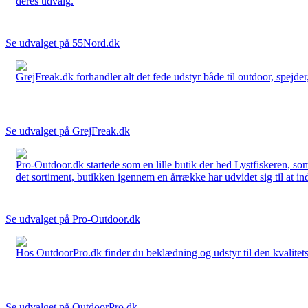
deres udvalg.
Se udvalget på 55Nord.dk
GrejFreak.dk forhandler alt det fede udstyr både til outdoor, spejder, 
Se udvalget på GrejFreak.dk
Pro-Outdoor.dk startede som en lille butik der hed Lystfiskeren, so
det sortiment, butikken igennem en årrække har udvidet sig til at in
Se udvalget på Pro-Outdoor.dk
Hos OutdoorPro.dk finder du beklædning og udstyr til den kvalitets bev
Se udvalget på OutdoorPro.dk