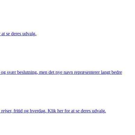
r at se deres udvalg.
or og svær beslutning, men det nye navn repræsenterer langt bedre
rejser, fritid og hverdag. Klik her for at se deres udvalg.