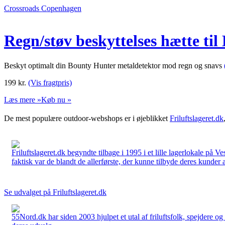
Crossroads Copenhagen
Regn/støv beskyttelses hætte ti
Beskyt optimalt din Bounty Hunter metaldetektor mod regn og snavs
199
kr.
(Vis fragtpris)
Læs mere »
Køb nu »
De mest populære outdoor-webshops er i øjeblikket
Friluftslageret.dk
Friluftslageret.dk begyndte tilbage i 1995 i et lille lagerlokale på V
faktisk var de blandt de allerførste, der kunne tilbyde deres kunder 
Se udvalget på Friluftslageret.dk
55Nord.dk har siden 2003 hjulpet et utal af friluftsfolk, spejdere 