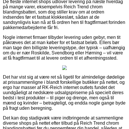
De fleste internet shops udlover levering på næste hverdag
på mange varer, eksempelvis Reich Trend chrom
blandingsbatteri, som dog stiller krav om at ordren
indsendes før et fastsat klokkeslæt, sådan at de
sandsynligvis kan nå at få ordren hen til fragtfirmaet forinden
pakkemedarbejderne får fri.
Nogle internet firmaer tilbyder levering uden gebyr, men tit
påkræves det at man køber for et fastsat beløb. Ellers bør
man tage den billigste leveringstype, der typisk – uafhængig
om du er nær Roskilde, Svendborg eller Hørning – vil være
at få fragtfirmaet til at levere ordren til et afhentningssted.
Det har vist sig at være ret så ligetil for almindelige dødelige
at prissammenligne i blandt forskellige butikker på nettet, og
ergo har masser af RK-Reich internet outlets fundet det
uundgåeligt at nedskære udsalgspriserne på specielt deres
bedst i test produkter – til piger og drenge, men også til
mænd og kvinder – betragteligt, og endda nogle gange byde
på fragt uden beregning.
Det kan dog stadigvæk være indbringende at sammenligne
diverse shops på nettet efter tilbud på Reich Trend chrom
blandingsbatteri før du gennemfører din handel, således at