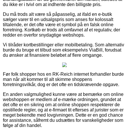
du ikke er i tvivl om at indhente den billigste pris.
Du må trods alt være så påpasselig, at ifald en e-butik
sælger varer til en udsalgspris som anses for kolossalt
tiltalende, er det ofte være et symbol på en falsk online
forretning. Kortkøb er trods alt omfavnet af et regulativ, der
redder en overfor snydagtige webshops.
Vi tilråder kortbestillinger eller mobilbetaling. Som alternativ
burde du bruge et tilbud som eksempelvis ViaBill, forudsat
du ønsker at finansiere beløbet af flere omgange.
Før folk shopper hos en RK-Reich internet forhandler burde
man når alt kommer til alt skimme shoppens
forretningsvilkår, dog er det ofte en tidskrævende opgave.
En anden valgmulighed kunne være at bemærke om online
webshoppen er medlem af e-mærke ordningen, grundet at
det ofte er en sikring om at online shoppen respekterer de
opstillede regler, og at e-firmaet tit efterses af jurister som er
meget bekendte med lovgivningen. Dette er en god chance
for assistance, såfremt du udsættes for vanskeligheder som
følge af din handel.