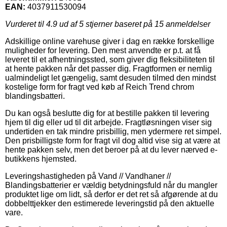
EAN:
4037911530094
Vurderet til
4.9
ud af 5 stjerner baseret på
15
anmeldelser
Adskillige online varehuse giver i dag en række forskellige
muligheder for levering. Den mest anvendte er p.t. at få
leveret til et afhentningssted, som giver dig fleksibiliteten til
at hente pakken når det passer dig. Fragtformen er nemlig
ualmindeligt let gængelig, samt desuden tilmed den mindst
kostelige form for fragt ved køb af Reich Trend chrom
blandingsbatteri.
Du kan også beslutte dig for at bestille pakken til levering
hjem til dig eller ud til dit arbejde. Fragtløsningen viser sig
undertiden en tak mindre prisbillig, men ydermere ret simpel.
Den prisbilligste form for fragt vil dog altid vise sig at være at
hente pakken selv, men det beroer på at du lever nærved e-
butikkens hjemsted.
Leveringshastigheden på Vand // Vandhaner //
Blandingsbatterier er vældig betydningsfuld når du mangler
produktet lige om lidt, så derfor er det ret så afgørende at du
dobbelttjekker den estimerede leveringstid på den aktuelle
vare.