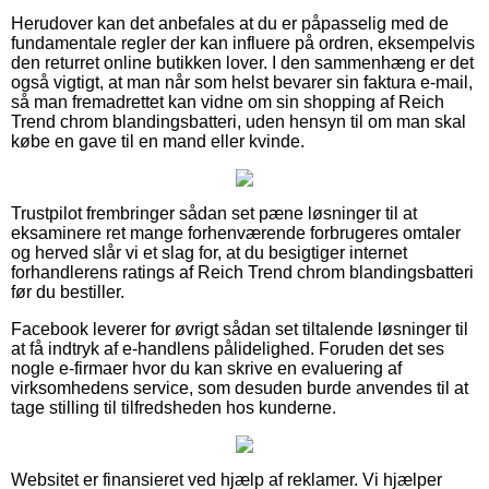
Herudover kan det anbefales at du er påpasselig med de
fundamentale regler der kan influere på ordren, eksempelvis
den returret online butikken lover. I den sammenhæng er det
også vigtigt, at man når som helst bevarer sin faktura e-mail,
så man fremadrettet kan vidne om sin shopping af Reich
Trend chrom blandingsbatteri, uden hensyn til om man skal
købe en gave til en mand eller kvinde.
Trustpilot frembringer sådan set pæne løsninger til at
eksaminere ret mange forhenværende forbrugeres omtaler
og herved slår vi et slag for, at du besigtiger internet
forhandlerens ratings af Reich Trend chrom blandingsbatteri
før du bestiller.
Facebook leverer for øvrigt sådan set tiltalende løsninger til
at få indtryk af e-handlens pålidelighed. Foruden det ses
nogle e-firmaer hvor du kan skrive en evaluering af
virksomhedens service, som desuden burde anvendes til at
tage stilling til tilfredsheden hos kunderne.
Websitet er finansieret ved hjælp af reklamer. Vi hjælper