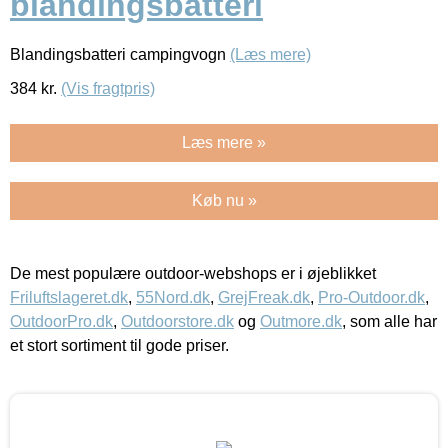
blandingsbatteri
Blandingsbatteri campingvogn
(Læs mere)
384
kr.
(Vis fragtpris)
Læs mere »
Køb nu »
De mest populære outdoor-webshops er i øjeblikket
Friluftslageret.dk
,
55Nord.dk
,
GrejFreak.dk
,
Pro-Outdoor.dk
,
OutdoorPro.dk
,
Outdoorstore.dk
og
Outmore.dk
, som alle har
et stort sortiment til gode priser.