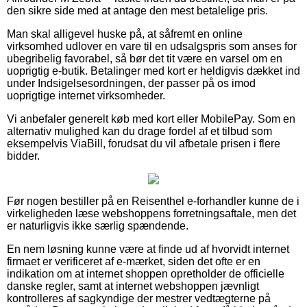
den sikre side med at antage den mest betalelige pris.
Man skal alligevel huske på, at såfremt en online
virksomhed udlover en vare til en udsalgspris som anses for
ubegribelig favorabel, så bør det tit være en varsel om en
uoprigtig e-butik. Betalinger med kort er heldigvis dækket ind
under Indsigelsesordningen, der passer på os imod
uoprigtige internet virksomheder.
Vi anbefaler generelt køb med kort eller MobilePay. Som en
alternativ mulighed kan du drage fordel af et tilbud som
eksempelvis ViaBill, forudsat du vil afbetale prisen i flere
bidder.
Før nogen bestiller på en Reisenthel e-forhandler kunne de i
virkeligheden læse webshoppens forretningsaftale, men det
er naturligvis ikke særlig spændende.
En nem løsning kunne være at finde ud af hvorvidt internet
firmaet er verificeret af e-mærket, siden det ofte er en
indikation om at internet shoppen opretholder de officielle
danske regler, samt at internet webshoppen jævnligt
kontrolleres af sagkyndige der mestrer vedtægterne på