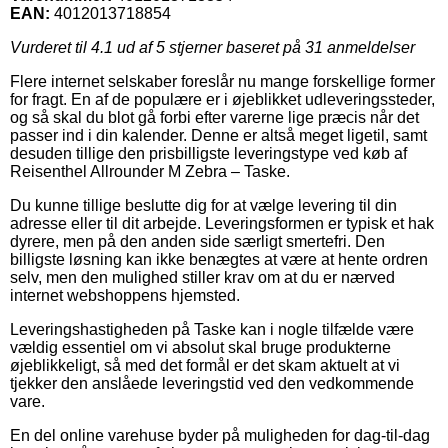
EAN:
4012013718854
Vurderet til
4.1
ud af 5 stjerner baseret på
31
anmeldelser
Flere internet selskaber foreslår nu mange forskellige former
for fragt. En af de populære er i øjeblikket udleveringssteder,
og så skal du blot gå forbi efter varerne lige præcis når det
passer ind i din kalender. Denne er altså meget ligetil, samt
desuden tillige den prisbilligste leveringstype ved køb af
Reisenthel Allrounder M Zebra – Taske.
Du kunne tillige beslutte dig for at vælge levering til din
adresse eller til dit arbejde. Leveringsformen er typisk et hak
dyrere, men på den anden side særligt smertefri. Den
billigste løsning kan ikke benægtes at være at hente ordren
selv, men den mulighed stiller krav om at du er nærved
internet webshoppens hjemsted.
Leveringshastigheden på Taske kan i nogle tilfælde være
vældig essentiel om vi absolut skal bruge produkterne
øjeblikkeligt, så med det formål er det skam aktuelt at vi
tjekker den anslåede leveringstid ved den vedkommende
vare.
En del online varehuse byder på muligheden for dag-til-dag