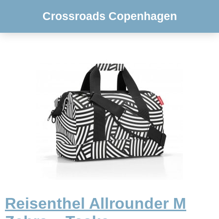
Crossroads Copenhagen
Reisenthel Allrounder M