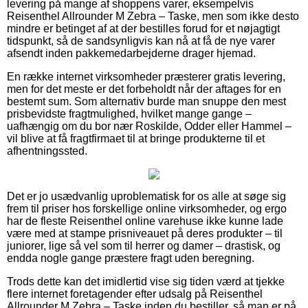
levering på mange af shoppens varer, eksempelvis
Reisenthel Allrounder M Zebra – Taske, men som ikke desto
mindre er betinget af at der bestilles forud for et nøjagtigt
tidspunkt, så de sandsynligvis kan nå at få de nye varer
afsendt inden pakkemedarbejderne drager hjemad.
En række internet virksomheder præsterer gratis levering,
men for det meste er det forbeholdt når der aftages for en
bestemt sum. Som alternativ burde man snuppe den mest
prisbevidste fragtmulighed, hvilket mange gange –
uafhængig om du bor nær Roskilde, Odder eller Hammel –
vil blive at få fragtfirmaet til at bringe produkterne til et
afhentningssted.
Det er jo usædvanlig uproblematisk for os alle at søge sig
frem til priser hos forskellige online virksomheder, og ergo
har de fleste Reisenthel online varehuse ikke kunne lade
være med at stampe prisniveauet på deres produkter – til
juniorer, lige så vel som til herrer og damer – drastisk, og
endda nogle gange præstere fragt uden beregning.
Trods dette kan det imidlertid vise sig tiden værd at tjekke
flere internet foretagender efter udsalg på Reisenthel
Allrounder M Zebra – Taske inden du bestiller, så man er på