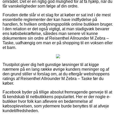
området. Det er en rigtig god mulighed for at få hjælp, når du
får vanskeligheder som følge af din ordre.
Foruden dette slår vi et slag for at køber er sat ind i de mest
essentielle reglementer der kan have indflydelse på
handlen, fx hvilken ombytningspolitik online butikken bruger.
I den relation er det også vigtigt, at man stadigvæk bevarer
ens købsbekræftelse, således man senere vil kunne
dokumentere sin ordre af Reisenthel Allrounder M Zebra –
Taske, uafhængig om man er på shopping til en voksen eller
et barn.
Trustpilot giver dig helt gunstige løsninger til at kigge
nærmere på en lang række øvrige kunders meninger og af
den grund stiller vi forslag om, at du eftergår webshoppens
ratings af Reisenthel Allrounder M Zebra – Taske før du
køber.
Facebook byder på tillige absolut fremragende genveje til at
få kendskab til netbutikkens popularitet. Her er der nogle e-
butikker hvor folk kan aflevere en bedømmelse af
købsoplevelsen, som ydermere burde benyttes til at afveje
kundetilfredsheden.