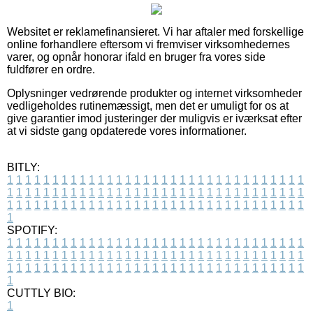
Websitet er reklamefinansieret. Vi har aftaler med forskellige
online forhandlere eftersom vi fremviser virksomhedernes
varer, og opnår honorar ifald en bruger fra vores side
fuldfører en ordre.
Oplysninger vedrørende produkter og internet virksomheder
vedligeholdes rutinemæssigt, men det er umuligt for os at
give garantier imod justeringer der muligvis er iværksat efter
at vi sidste gang opdaterede vores informationer.
BITLY:
1
1
1
1
1
1
1
1
1
1
1
1
1
1
1
1
1
1
1
1
1
1
1
1
1
1
1
1
1
1
1
1
1
1
1
1
1
1
1
1
1
1
1
1
1
1
1
1
1
1
1
1
1
1
1
1
1
1
1
1
1
1
1
1
1
1
1
1
1
1
1
1
1
1
1
1
1
1
1
1
1
1
1
1
1
1
1
1
1
1
1
1
1
1
1
1
1
1
1
1
SPOTIFY:
1
1
1
1
1
1
1
1
1
1
1
1
1
1
1
1
1
1
1
1
1
1
1
1
1
1
1
1
1
1
1
1
1
1
1
1
1
1
1
1
1
1
1
1
1
1
1
1
1
1
1
1
1
1
1
1
1
1
1
1
1
1
1
1
1
1
1
1
1
1
1
1
1
1
1
1
1
1
1
1
1
1
1
1
1
1
1
1
1
1
1
1
1
1
1
1
1
1
1
1
CUTTLY BIO:
1