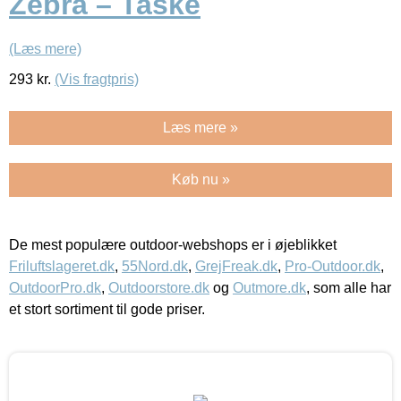
Zebra – Taske
(Læs mere)
293
kr.
(Vis fragtpris)
Læs mere »
Køb nu »
De mest populære outdoor-webshops er i øjeblikket
Friluftslageret.dk
,
55Nord.dk
,
GrejFreak.dk
,
Pro-Outdoor.dk
,
OutdoorPro.dk
,
Outdoorstore.dk
og
Outmore.dk
, som alle har
et stort sortiment til gode priser.