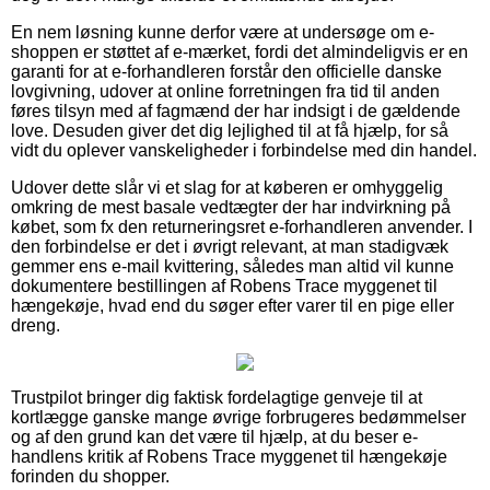
En nem løsning kunne derfor være at undersøge om e-
shoppen er støttet af e-mærket, fordi det almindeligvis er en
garanti for at e-forhandleren forstår den officielle danske
lovgivning, udover at online forretningen fra tid til anden
føres tilsyn med af fagmænd der har indsigt i de gældende
love. Desuden giver det dig lejlighed til at få hjælp, for så
vidt du oplever vanskeligheder i forbindelse med din handel.
Udover dette slår vi et slag for at køberen er omhyggelig
omkring de mest basale vedtægter der har indvirkning på
købet, som fx den returneringsret e-forhandleren anvender. I
den forbindelse er det i øvrigt relevant, at man stadigvæk
gemmer ens e-mail kvittering, således man altid vil kunne
dokumentere bestillingen af Robens Trace myggenet til
hængekøje, hvad end du søger efter varer til en pige eller
dreng.
Trustpilot bringer dig faktisk fordelagtige genveje til at
kortlægge ganske mange øvrige forbrugeres bedømmelser
og af den grund kan det være til hjælp, at du beser e-
handlens kritik af Robens Trace myggenet til hængekøje
forinden du shopper.