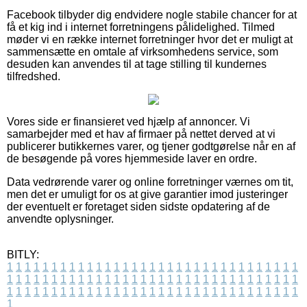
Facebook tilbyder dig endvidere nogle stabile chancer for at
få et kig ind i internet forretningens pålidelighed. Tilmed
møder vi en række internet forretninger hvor det er muligt at
sammensætte en omtale af virksomhedens service, som
desuden kan anvendes til at tage stilling til kundernes
tilfredshed.
Vores side er finansieret ved hjælp af annoncer. Vi
samarbejder med et hav af firmaer på nettet derved at vi
publicerer butikkernes varer, og tjener godtgørelse når en af
de besøgende på vores hjemmeside laver en ordre.
Data vedrørende varer og online forretninger værnes om tit,
men det er umuligt for os at give garantier imod justeringer
der eventuelt er foretaget siden sidste opdatering af de
anvendte oplysninger.
BITLY:
1
1
1
1
1
1
1
1
1
1
1
1
1
1
1
1
1
1
1
1
1
1
1
1
1
1
1
1
1
1
1
1
1
1
1
1
1
1
1
1
1
1
1
1
1
1
1
1
1
1
1
1
1
1
1
1
1
1
1
1
1
1
1
1
1
1
1
1
1
1
1
1
1
1
1
1
1
1
1
1
1
1
1
1
1
1
1
1
1
1
1
1
1
1
1
1
1
1
1
1