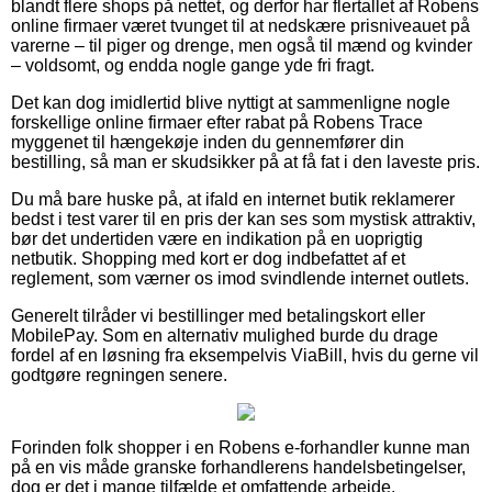
blandt flere shops på nettet, og derfor har flertallet af Robens
online firmaer været tvunget til at nedskære prisniveauet på
varerne – til piger og drenge, men også til mænd og kvinder
– voldsomt, og endda nogle gange yde fri fragt.
Det kan dog imidlertid blive nyttigt at sammenligne nogle
forskellige online firmaer efter rabat på Robens Trace
myggenet til hængekøje inden du gennemfører din
bestilling, så man er skudsikker på at få fat i den laveste pris.
Du må bare huske på, at ifald en internet butik reklamerer
bedst i test varer til en pris der kan ses som mystisk attraktiv,
bør det undertiden være en indikation på en uoprigtig
netbutik. Shopping med kort er dog indbefattet af et
reglement, som værner os imod svindlende internet outlets.
Generelt tilråder vi bestillinger med betalingskort eller
MobilePay. Som en alternativ mulighed burde du drage
fordel af en løsning fra eksempelvis ViaBill, hvis du gerne vil
godtgøre regningen senere.
Forinden folk shopper i en Robens e-forhandler kunne man
på en vis måde granske forhandlerens handelsbetingelser,
dog er det i mange tilfælde et omfattende arbejde.