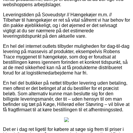
webshoppens arbejdslager.
Leveringstiden på Soveudstyr // Hængekøjer m.m. //
Tilbehør til hængekøjer er ret så vital såfremt vi har behov for
din pakke øjeblikkeligt, og i det øjemed er det selvsagt
vigtigt at du ser nærmere på det estimerede
leveringstidspunkt på den aktuelle vare.
En hel del internet outlets tilbyder muligheden for dag-til-dag
levering på massevis af produkter, eksempelvis Robens
Trace myggenet til hængekøje, som dog er forudsat at
bestillingen køres igennem forinden et konkret tidspunkt, så
at de med sikkerhed kan nå at få produkterne distribueret
forud for at logistikmedarbejderne har fri.
En hel del butikker på nettet tilbyder levering uden betaling,
men oftest er det betinget af at du bestiller for et præcist
beløb. Som alternativ kunne man beslutte sig for den
billigste leveringsmanér, der tit – uden hensyn til om man
befinder sig tæt på Køge, Hillerød eller Støvring – vil blive at
få fragtfirmaet til at køre bestillingen til et afhentningssted.
Det er i dag ret ligetil for købere at søge sig frem til priser i