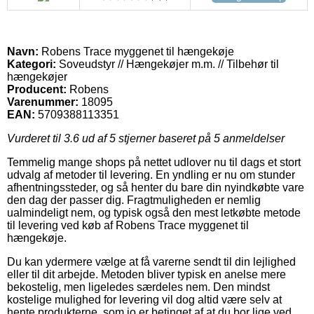
Navn:
Robens Trace myggenet til hængekøje
Kategori:
Soveudstyr // Hængekøjer m.m. // Tilbehør til
hængekøjer
Producent:
Robens
Varenummer:
18095
EAN:
5709388113351
Vurderet til
3.6
ud af 5 stjerner baseret på
5
anmeldelser
Temmelig mange shops på nettet udlover nu til dags et stort
udvalg af metoder til levering. En yndling er nu om stunder
afhentningssteder, og så henter du bare din nyindkøbte vare
den dag der passer dig. Fragtmuligheden er nemlig
ualmindeligt nem, og typisk også den mest letkøbte metode
til levering ved køb af Robens Trace myggenet til
hængekøje.
Du kan ydermere vælge at få varerne sendt til din lejlighed
eller til dit arbejde. Metoden bliver typisk en anelse mere
bekostelig, men ligeledes særdeles nem. Den mindst
kostelige mulighed for levering vil dog altid være selv at
hente produkterne, som jo er betinget af at du bor lige ved