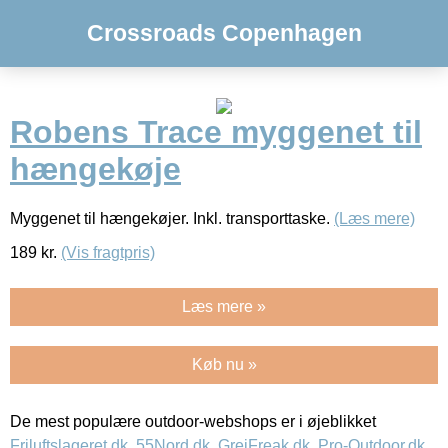
Crossroads Copenhagen
Robens Trace myggenet til
hængekøje
Myggenet til hængekøjer. Inkl. transporttaske.
(Læs mere)
189
kr.
(Vis fragtpris)
Læs mere »
Køb nu »
De mest populære outdoor-webshops er i øjeblikket
Friluftslageret.dk
,
55Nord.dk
,
GrejFreak.dk
,
Pro-Outdoor.dk
,