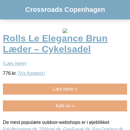
Crossroads Copenhagen
Rolls Le Elegance Brun
Læder – Cykelsadel
(Læs mere)
776
kr.
(Vis fragtpris)
Læs mere »
Køb nu »
De mest populære outdoor-webshops er i øjeblikket
Friluftslageret.dk
,
55Nord.dk
,
GrejFreak.dk
,
Pro-Outdoor.dk
,