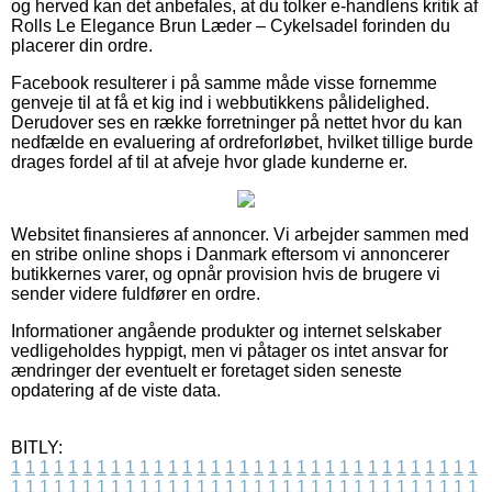
og herved kan det anbefales, at du tolker e-handlens kritik af
Rolls Le Elegance Brun Læder – Cykelsadel forinden du
placerer din ordre.
Facebook resulterer i på samme måde visse fornemme
genveje til at få et kig ind i webbutikkens pålidelighed.
Derudover ses en række forretninger på nettet hvor du kan
nedfælde en evaluering af ordreforløbet, hvilket tillige burde
drages fordel af til at afveje hvor glade kunderne er.
Websitet finansieres af annoncer. Vi arbejder sammen med
en stribe online shops i Danmark eftersom vi annoncerer
butikkernes varer, og opnår provision hvis de brugere vi
sender videre fuldfører en ordre.
Informationer angående produkter og internet selskaber
vedligeholdes hyppigt, men vi påtager os intet ansvar for
ændringer der eventuelt er foretaget siden seneste
opdatering af de viste data.
BITLY:
1
1
1
1
1
1
1
1
1
1
1
1
1
1
1
1
1
1
1
1
1
1
1
1
1
1
1
1
1
1
1
1
1
1
1
1
1
1
1
1
1
1
1
1
1
1
1
1
1
1
1
1
1
1
1
1
1
1
1
1
1
1
1
1
1
1