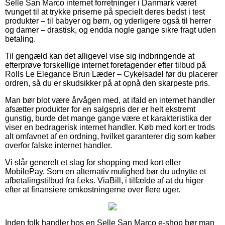
Selle San Marco internet forretninger i Danmark været
tvunget til at trykke priserne på specielt deres bedst i test
produkter – til babyer og børn, og yderligere også til herrer
og damer – drastisk, og endda nogle gange sikre fragt uden
betaling.
Til gengæld kan det alligevel vise sig indbringende at
efterprøve forskellige internet foretagender efter tilbud på
Rolls Le Elegance Brun Læder – Cykelsadel før du placerer
ordren, så du er skudsikker på at opnå den skarpeste pris.
Man bør blot være årvågen med, at ifald en internet handler
afsætter produkter for en salgspris der er helt ekstremt
gunstig, burde det mange gange være et karakteristika der
viser en bedragerisk internet handler. Køb med kort er trods
alt omfavnet af en ordning, hvilket garanterer dig som køber
overfor falske internet handler.
Vi slår generelt et slag for shopping med kort eller
MobilePay. Som en alternativ mulighed bør du udnytte et
afbetalingstilbud fra f.eks. ViaBill, i tilfælde af at du higer
efter at finansiere omkostningerne over flere uger.
Inden folk handler hos en Selle San Marco e-shop bør man