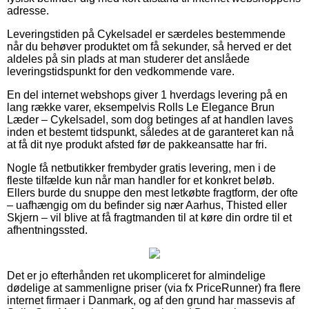
adresse.
Leveringstiden på Cykelsadel er særdeles bestemmende
når du behøver produktet om få sekunder, så herved er det
aldeles på sin plads at man studerer det anslåede
leveringstidspunkt for den vedkommende vare.
En del internet webshops giver 1 hverdags levering på en
lang række varer, eksempelvis Rolls Le Elegance Brun
Læder – Cykelsadel, som dog betinges af at handlen laves
inden et bestemt tidspunkt, således at de garanteret kan nå
at få dit nye produkt afsted før de pakkeansatte har fri.
Nogle få netbutikker frembyder gratis levering, men i de
fleste tilfælde kun når man handler for et konkret beløb.
Ellers burde du snuppe den mest letkøbte fragtform, der ofte
– uafhængig om du befinder sig nær Aarhus, Thisted eller
Skjern – vil blive at få fragtmanden til at køre din ordre til et
afhentningssted.
Det er jo efterhånden ret ukompliceret for almindelige
dødelige at sammenligne priser (via fx PriceRunner) fra flere
internet firmaer i Danmark, og af den grund har massevis af