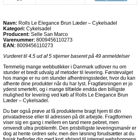
Navn:
Rolls Le Elegance Brun Læder – Cykelsadel
Kategori:
Cykelsadel
Producent:
Selle San Marco
Varenummer:
8009456110273
EAN:
8009456110273
Vurderet til
4.5
ud af 5 stjerner baseret på
49
anmeldelser
Temmelig mange webbutikker i Danmark udlover nu om
stunder et bredt udvalg af metoder til levering. Førstevalget
hos mange er nu om stunder afhentningssteder, hvor du kan
afhente dine produkter når du har lyst. Fragtløsningen er jo
yderst smertefri, og i mange tilfælde endda den billigste
mulighed for levering ved køb af Rolls Le Elegance Brun
Læder – Cykelsadel.
Du bør også prøve at få produkterne bragt hjem til din
privatadresse eller til adressen på dit arbejde. Fragtformen
viser sig en gang i mellem en tand mere pebret, men
omvendt ultra problemfri. Den prisbilligste leveringsmanér er
dog at hente ordren selv, men den løsning forudsætter at du
fysisk befinder dig med kort afstand til internet webshoppens