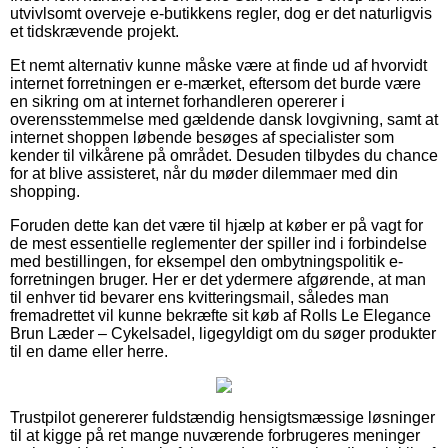
utvivlsomt overveje e-butikkens regler, dog er det naturligvis
et tidskrævende projekt.
Et nemt alternativ kunne måske være at finde ud af hvorvidt
internet forretningen er e-mærket, eftersom det burde være
en sikring om at internet forhandleren opererer i
overensstemmelse med gældende dansk lovgivning, samt at
internet shoppen løbende besøges af specialister som
kender til vilkårene på området. Desuden tilbydes du chance
for at blive assisteret, når du møder dilemmaer med din
shopping.
Foruden dette kan det være til hjælp at køber er på vagt for
de mest essentielle reglementer der spiller ind i forbindelse
med bestillingen, for eksempel den ombytningspolitik e-
forretningen bruger. Her er det ydermere afgørende, at man
til enhver tid bevarer ens kvitteringsmail, således man
fremadrettet vil kunne bekræfte sit køb af Rolls Le Elegance
Brun Læder – Cykelsadel, ligegyldigt om du søger produkter
til en dame eller herre.
Trustpilot genererer fuldstændig hensigtsmæssige løsninger
til at kigge på ret mange nuværende forbrugeres meninger