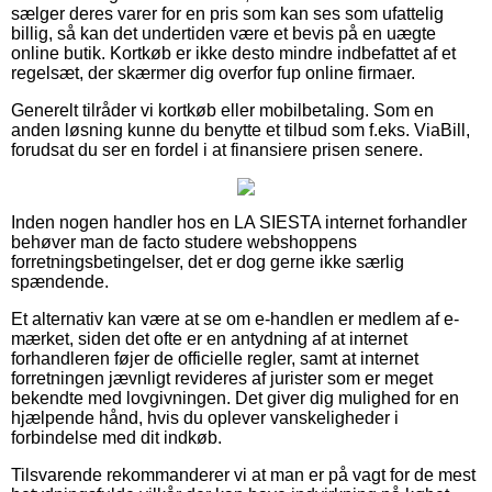
sælger deres varer for en pris som kan ses som ufattelig
billig, så kan det undertiden være et bevis på en uægte
online butik. Kortkøb er ikke desto mindre indbefattet af et
regelsæt, der skærmer dig overfor fup online firmaer.
Generelt tilråder vi kortkøb eller mobilbetaling. Som en
anden løsning kunne du benytte et tilbud som f.eks. ViaBill,
forudsat du ser en fordel i at finansiere prisen senere.
Inden nogen handler hos en LA SIESTA internet forhandler
behøver man de facto studere webshoppens
forretningsbetingelser, det er dog gerne ikke særlig
spændende.
Et alternativ kan være at se om e-handlen er medlem af e-
mærket, siden det ofte er en antydning af at internet
forhandleren føjer de officielle regler, samt at internet
forretningen jævnligt revideres af jurister som er meget
bekendte med lovgivningen. Det giver dig mulighed for en
hjælpende hånd, hvis du oplever vanskeligheder i
forbindelse med dit indkøb.
Tilsvarende rekommanderer vi at man er på vagt for de mest