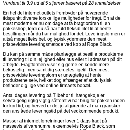
Vurderet til
3.9
ud af 5 stjerner baseret på
28
anmeldelser
En hel del internet outlets frembyder på nuværende
tidspunkt diverse forskellige muligheder for fragt. En af de
mest moderne er nu om dage at få bragt ordren til en
pakkeshop, fordi du så har fuld fleksibilitet til at hente
bestillingen når du har mulighed for det. Leveringsformen er
altså meget fleksibel, og typisk ydermere den mest
prisbevidste leveringsmetode ved køb af Rope Black.
Du kan på samme måde planlægge at bestille produkterne
til levering til din lejlighed eller hus eller til adressen på dit
arbejde. Fragtformen viser sig gerne en kende mere
bekostelig, men samtidig særdeles ligetil. Den mest
prisbevidste leveringsform er unægtelig at hente
produkterne selv, hvilket dog afhænger af at du fysisk
befinder dig lige ved online firmaets bopæl.
Antal dages levering på Tilbehør til hængekøje er
selvfølgelig rigtig vigtig såfremt vi har brug for pakken inden
for kort tid, og herved er det jo afgørende at man gransker
den anslåede leveringstid på det vedkommende produkt.
Masser af internet forretninger lover 1 dags fragt på
massevis af varenumre, eksempelvis Rope Black, som