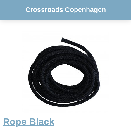
Crossroads Copenhagen
Rope Black