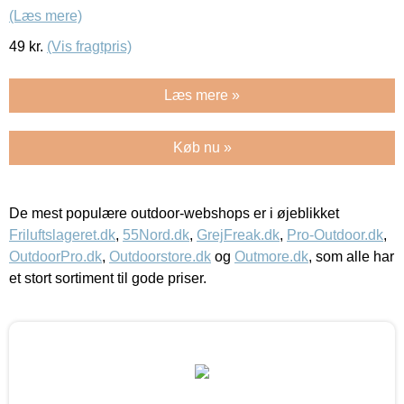
(Læs mere)
49
kr.
(Vis fragtpris)
Læs mere »
Køb nu »
De mest populære outdoor-webshops er i øjeblikket
Friluftslageret.dk
,
55Nord.dk
,
GrejFreak.dk
,
Pro-Outdoor.dk
,
OutdoorPro.dk
,
Outdoorstore.dk
og
Outmore.dk
, som alle har
et stort sortiment til gode priser.