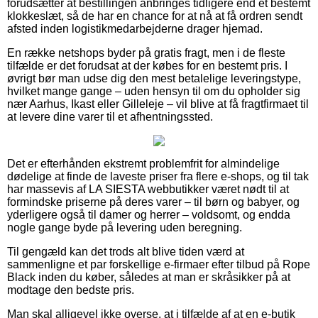
forudsætter at bestillingen anbringes tidligere end et bestemt
klokkeslæt, så de har en chance for at nå at få ordren sendt
afsted inden logistikmedarbejderne drager hjemad.
En række netshops byder på gratis fragt, men i de fleste
tilfælde er det forudsat at der købes for en bestemt pris. I
øvrigt bør man udse dig den mest betalelige leveringstype,
hvilket mange gange – uden hensyn til om du opholder sig
nær Aarhus, Ikast eller Gilleleje – vil blive at få fragtfirmaet til
at levere dine varer til et afhentningssted.
Det er efterhånden ekstremt problemfrit for almindelige
dødelige at finde de laveste priser fra flere e-shops, og til tak
har massevis af LA SIESTA webbutikker været nødt til at
formindske priserne på deres varer – til børn og babyer, og
yderligere også til damer og herrer – voldsomt, og endda
nogle gange byde på levering uden beregning.
Til gengæld kan det trods alt blive tiden værd at
sammenligne et par forskellige e-firmaer efter tilbud på Rope
Black inden du køber, således at man er skråsikker på at
modtage den bedste pris.
Man skal alligevel ikke overse, at i tilfælde af at en e-butik