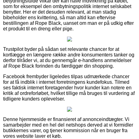
betydningsfulde vilkår der kan have indvirkning på købet,
som for eksempel den ombytningspolitik internet selskabet
benytter. Her er det desuden relevant, at man stadig
bibeholder ens kvittering, så man altid kan eftervise
bestillingen af Rope Black, uanset om man er på udkig efter
et produkt til en dreng eller pige.
Trustpilot byder på sådan set relevante chancer for at
kortlægge en længere række andre konsumenters tanker og
derfor tilråder vi, at du gennemgår e-handlens anmeldelser
af Rope Black forinden du færdiggør din shopping.
Facebook frembyder ligeledes tilpas udmærkede chancer
for at få indblik i internet forretningens kundefokus. Tilmed
ses faktisk internet foretagender hvor kunder kan notere en
kritik af ordreforløbet, hvilket tillige må bruges til vurdering af
tidligere kunders oplevelser.
Denne hjemmeside er finansieret af annonceindtægter. Vi
samarbejder med en hel del netshops derved at vi formidler
butikkernes varer, og tjener kommission når en bruger fra
vores website laver et køb.