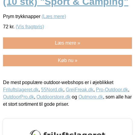
(10 stk) "Sport & Camping"
Prym trykknapper
(Læs mere)
72
kr.
(Vis fragtpris)
Læs mere »
Køb nu »
De mest populære outdoor-webshops er i øjeblikket
Friluftslageret.dk
,
55Nord.dk
,
GrejFreak.dk
,
Pro-Outdoor.dk
,
OutdoorPro.dk
,
Outdoorstore.dk
og
Outmore.dk
, som alle har
et stort sortiment til gode priser.