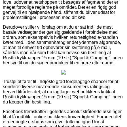
love, udover at netshoppen tit besøges af fagmænd der er
meget fortrolige reglerne på området. Det er en rigtig god
genvej til en hjælpende hånd, såfremt du bliver udsat for
problemstillinger i processen med dit køb.
Derudover stiller vi forslag om at du er sat ind i de mest
basale vedtægter der gør sig gældende i forbindelse med
ordren, som eksempelvis hvilken returrettighed e-handlen
kører med. I den sammenhæng er det ydermere afgørende,
at man til enhver tid opbevarer sin kvittering på e-mail,
således man når som helst kan bevise sin bestilling af
Rustfri trykknapper 15 mm (10 stk) "Sport & Camping", uden
hensyn til om du søger produkter til en herre eller dame.
Trustpilot fører til i højeste grad fordelagtige chancer for at
sondere diverse nuværende konsumenters ratings og
herved tilrådes det, at du iagttager webbutikkens kritik af
Rustfri trykknapper 15 mm (10 stk) "Sport & Camping" inden
du lægger din bestilling.
Facebook fremskaffer ligeledes absolut strålende løsninger
til at få indblik i online butikkens troværdighed. Foruden det
er der nogle e-shops som giver folk mulighed for at
sammensætte en omtale af købsoplevelsen, som desuden