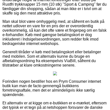
Rustfri trykknapper 15 mm (10 stk) "Sport & Camping" før du
færdiggør din shopping, sådan at man ikke er i tvivl om at
skaffe sig den mest attraktive pris.
Man skal blot være omhyggelig med, at såfremt en butik på
nettet udlover en vare for en pris der er overordentlig
overkommelig, så kan det ofte være et fingerpeg om en falsk
e-forhandler. Køb med gængse betalingskort er dog
inkluderet i Indsigelsesordningen, som redder folk imod
bedrageriske internet webshops.
Generelt tilråder vi køb med betalingskort eller betalinger
med mobilen. Som et alternativ kunne du bruge en
afbetalingsordning fra eksempelvis ViaBill, såfremt du
tilstræber at klare omkostningerne senere.
Forinden nogen bestiller hos en Prym Consumer internet
butik kan man de facto gennemgå butikkens
forretningsaftale, men det er almindeligvis ikke særlig
spændende.
Et alternativ er at kigge om e-butikken er e-mærket, eftersom
det typisk er et tegn på at netshoppen forsvarer de danske