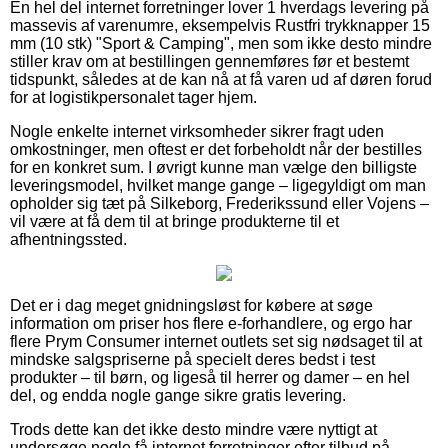
En hel del internet forretninger lover 1 hverdags levering på
massevis af varenumre, eksempelvis Rustfri trykknapper 15
mm (10 stk) "Sport & Camping", men som ikke desto mindre
stiller krav om at bestillingen gennemføres før et bestemt
tidspunkt, således at de kan nå at få varen ud af døren forud
for at logistikpersonalet tager hjem.
Nogle enkelte internet virksomheder sikrer fragt uden
omkostninger, men oftest er det forbeholdt når der bestilles
for en konkret sum. I øvrigt kunne man vælge den billigste
leveringsmodel, hvilket mange gange – ligegyldigt om man
opholder sig tæt på Silkeborg, Frederikssund eller Vojens –
vil være at få dem til at bringe produkterne til et
afhentningssted.
Det er i dag meget gnidningsløst for købere at søge
information om priser hos flere e-forhandlere, og ergo har
flere Prym Consumer internet outlets set sig nødsaget til at
mindske salgspriserne på specielt deres bedst i test
produkter – til børn, og ligeså til herrer og damer – en hel
del, og endda nogle gange sikre gratis levering.
Trods dette kan det ikke desto mindre være nyttigt at
undersøge nogle få internet forretninger efter tilbud på