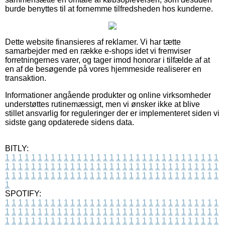
burde benyttes til at fornemme tilfredsheden hos kunderne.
Dette website finansieres af reklamer. Vi har tætte
samarbejder med en række e-shops idet vi fremviser
forretningernes varer, og tager imod honorar i tilfælde af at
en af de besøgende på vores hjemmeside realiserer en
transaktion.
Informationer angående produkter og online virksomheder
understøttes rutinemæssigt, men vi ønsker ikke at blive
stillet ansvarlig for reguleringer der er implementeret siden vi
sidste gang opdaterede sidens data.
BITLY:
1
1
1
1
1
1
1
1
1
1
1
1
1
1
1
1
1
1
1
1
1
1
1
1
1
1
1
1
1
1
1
1
1
1
1
1
1
1
1
1
1
1
1
1
1
1
1
1
1
1
1
1
1
1
1
1
1
1
1
1
1
1
1
1
1
1
1
1
1
1
1
1
1
1
1
1
1
1
1
1
1
1
1
1
1
1
1
1
1
1
1
1
1
1
1
1
1
1
1
1
SPOTIFY:
1
1
1
1
1
1
1
1
1
1
1
1
1
1
1
1
1
1
1
1
1
1
1
1
1
1
1
1
1
1
1
1
1
1
1
1
1
1
1
1
1
1
1
1
1
1
1
1
1
1
1
1
1
1
1
1
1
1
1
1
1
1
1
1
1
1
1
1
1
1
1
1
1
1
1
1
1
1
1
1
1
1
1
1
1
1
1
1
1
1
1
1
1
1
1
1
1
1
1