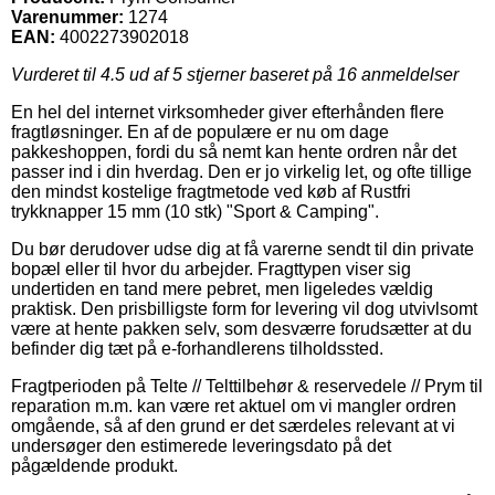
Varenummer:
1274
EAN:
4002273902018
Vurderet til
4.5
ud af 5 stjerner baseret på
16
anmeldelser
En hel del internet virksomheder giver efterhånden flere
fragtløsninger. En af de populære er nu om dage
pakkeshoppen, fordi du så nemt kan hente ordren når det
passer ind i din hverdag. Den er jo virkelig let, og ofte tillige
den mindst kostelige fragtmetode ved køb af Rustfri
trykknapper 15 mm (10 stk) "Sport & Camping".
Du bør derudover udse dig at få varerne sendt til din private
bopæl eller til hvor du arbejder. Fragttypen viser sig
undertiden en tand mere pebret, men ligeledes vældig
praktisk. Den prisbilligste form for levering vil dog utvivlsomt
være at hente pakken selv, som desværre forudsætter at du
befinder dig tæt på e-forhandlerens tilholdssted.
Fragtperioden på Telte // Telttilbehør & reservedele // Prym til
reparation m.m. kan være ret aktuel om vi mangler ordren
omgående, så af den grund er det særdeles relevant at vi
undersøger den estimerede leveringsdato på det
pågældende produkt.