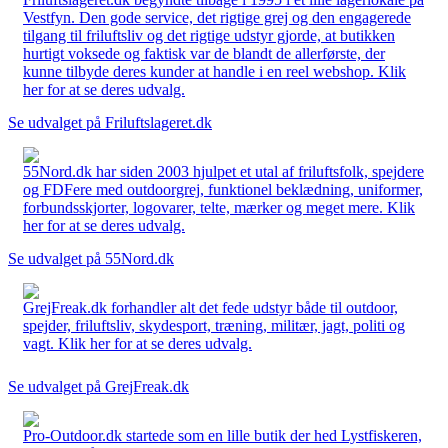
Vestfyn. Den gode service, det rigtige grej og den engagerede
tilgang til friluftsliv og det rigtige udstyr gjorde, at butikken
hurtigt voksede og faktisk var de blandt de allerførste, der
kunne tilbyde deres kunder at handle i en reel webshop. Klik
her for at se deres udvalg.
Se udvalget på Friluftslageret.dk
55Nord.dk har siden 2003 hjulpet et utal af friluftsfolk, spejdere
og FDFere med outdoorgrej, funktionel beklædning, uniformer,
forbundsskjorter, logovarer, telte, mærker og meget mere. Klik
her for at se deres udvalg.
Se udvalget på 55Nord.dk
GrejFreak.dk forhandler alt det fede udstyr både til outdoor,
spejder, friluftsliv, skydesport, træning, militær, jagt, politi og
vagt. Klik her for at se deres udvalg.
Se udvalget på GrejFreak.dk
Pro-Outdoor.dk startede som en lille butik der hed Lystfiskeren,