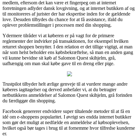
medlem, eftersom det kan være et fingerpeg om at internet
forretningen adlyder dansk lovgivning, og at internet butikken af og
til monitoreres af jurister der har ekspertise inden for de gældende
love. Desuden tilbydes du chance for at få assistance, ifald du
oplever problemstillinger i processen med din shopping.
Ydermere tilråder vi at køberen er på vagt for de primære
reglementer der indvirker på transaktionen, for eksempel hvilken
returret shoppen benytter. I den relation er det tillige vigtigt, at man
når som helst beholder ens købsbekræftelse, så man en anden gang
vil kunne bevidne sit køb af Salomon Quest skihjelm, grå,
uafhængig om man skal købe gave til en dreng eller pige.
Trustpilot tilbyder helt ærlige genveje til at vurdere mange andre
køberes iagttagelser og derved anbefaler vi, at du betragter
netbutikkens anmeldelser af Salomon Quest skihjelm, grå forinden
du færdiggør din shopping.
Facebook genererer endvidere super tiltalende metoder til at få en
idé om e-shoppens popularitet. I øvrigt ses endda internet butikker
som gør det muligt at nedfælde en anmeldelse af købsoplevelsen,
hvilket også bør tages i brug til at fornemme hvor tilfredse kunderne
er.