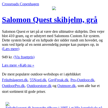
Crossroads Copenhagen
Salomon Quest skihjelm, grå
Salomon Quest er tæt på at være den ultimative skihjelm. Den vejer
blot 410 gram, og er udstyret med Salomons Custom Air system.
Dette system består af en luftpude der sidder rundt om hovedet, og
som ved hjælp af en nemt anvendelig pumpe kan pumpes op, in
(Læs mere)
949
kr.
(Vis fragtpris)
Læs mere »
Køb nu »
De mest populære outdoor-webshops er i øjeblikket
Friluftslageret.dk
,
55Nord.dk
,
GrejFreak.dk
,
Pro-Outdoor.dk
,
OutdoorPro.dk
,
Outdoorstore.dk
og
Outmore.dk
, som alle har et
stort sortiment til gode priser.
Friluftslageret.dk begyndte tilbage i 1995 i et lille lagerlokale på