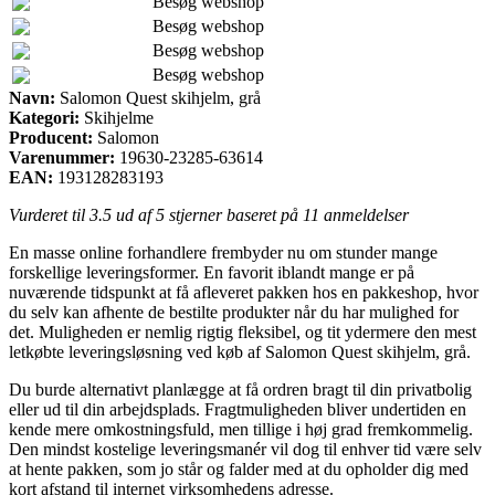
Besøg webshop
Besøg webshop
Besøg webshop
Besøg webshop
Navn:
Salomon Quest skihjelm, grå
Kategori:
Skihjelme
Producent:
Salomon
Varenummer:
19630-23285-63614
EAN:
193128283193
Vurderet til
3.5
ud af 5 stjerner baseret på
11
anmeldelser
En masse online forhandlere frembyder nu om stunder mange
forskellige leveringsformer. En favorit iblandt mange er på
nuværende tidspunkt at få afleveret pakken hos en pakkeshop, hvor
du selv kan afhente de bestilte produkter når du har mulighed for
det. Muligheden er nemlig rigtig fleksibel, og tit ydermere den mest
letkøbte leveringsløsning ved køb af Salomon Quest skihjelm, grå.
Du burde alternativt planlægge at få ordren bragt til din privatbolig
eller ud til din arbejdsplads. Fragtmuligheden bliver undertiden en
kende mere omkostningsfuld, men tillige i høj grad fremkommelig.
Den mindst kostelige leveringsmanér vil dog til enhver tid være selv
at hente pakken, som jo står og falder med at du opholder dig med
kort afstand til internet virksomhedens adresse.