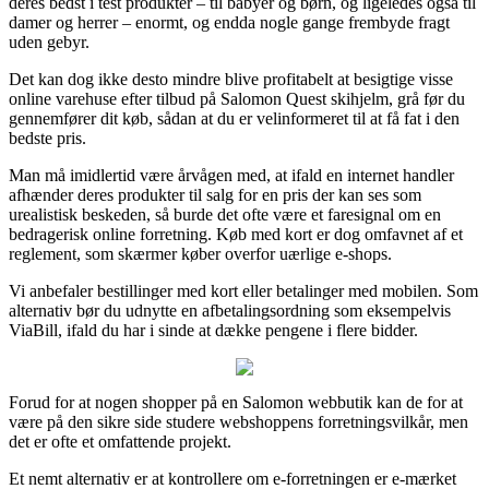
deres bedst i test produkter – til babyer og børn, og ligeledes også til
damer og herrer – enormt, og endda nogle gange frembyde fragt
uden gebyr.
Det kan dog ikke desto mindre blive profitabelt at besigtige visse
online varehuse efter tilbud på Salomon Quest skihjelm, grå før du
gennemfører dit køb, sådan at du er velinformeret til at få fat i den
bedste pris.
Man må imidlertid være årvågen med, at ifald en internet handler
afhænder deres produkter til salg for en pris der kan ses som
urealistisk beskeden, så burde det ofte være et faresignal om en
bedragerisk online forretning. Køb med kort er dog omfavnet af et
reglement, som skærmer køber overfor uærlige e-shops.
Vi anbefaler bestillinger med kort eller betalinger med mobilen. Som
alternativ bør du udnytte en afbetalingsordning som eksempelvis
ViaBill, ifald du har i sinde at dække pengene i flere bidder.
Forud for at nogen shopper på en Salomon webbutik kan de for at
være på den sikre side studere webshoppens forretningsvilkår, men
det er ofte et omfattende projekt.
Et nemt alternativ er at kontrollere om e-forretningen er e-mærket