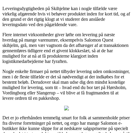
Leveringsdygtigheden på Skihjelme kan i nogle tilfælde være
virkelig afgørende hvis vi behøver produktet inden for kort tid, og af
den grund er det rigtig klogt at vi studerer den anslåede
leveringsdato ved den pågældende vare.
Flere internet virksomheder giver løfte om levering på næste
hverdag på mange varenumre, eksempelvis Salomon Quest
skihjelm, grå, men vær vagtsom da det afhænger af at transaktionen
gennemføres tidligere end et givent klokkeslæt, så at de har
mulighed for at nå at få produkterne klargjort inden
logistikmedarbejderne har fyraften.
Nogle enkelte firmaer på nettet tilbyder levering uden omkostninger,
men i de fleste tilfælde er det så nødvendigt at der indkøbes for et
bestemt beløb. Derudover skal man udse dig den mindst kostelige
mulighed for levering, som tit – hvad end du bor tæt på Hørsholm,
Vordingborg eller Slangerup – vil blive at få fragtmanden til at
levere ordren til en pakkeshop.
Det er jo efterhånden temmelig smart for folk at sammenholde priser
fra diverse forretninger på nettet, og ergo har mange Salomon e-
butikker ikke kunne slippe for at nedskære salgspriserne på specielt