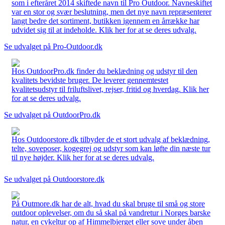
som i efteråret 2014 skiftede navn til Pro Outdoor. Navneskiftet
var en stor og svær beslutning, men det nye navn repræsenterer
langt bedre det sortiment, butikken igennem en årrække har
udvidet sig til at indeholde. Klik her for at se deres udvalg.
Se udvalget på Pro-Outdoor.dk
Hos OutdoorPro.dk finder du beklædning og udstyr til den
kvalitets bevidste bruger. De leverer gennemtestet
kvalitetsudstyr til friluftslivet, rejser, fritid og hverdag. Klik her
for at se deres udvalg.
Se udvalget på OutdoorPro.dk
Hos Outdoorstore.dk tilbyder de et stort udvalg af beklædning,
telte, soveposer, kogegrej og udstyr som kan løfte din næste tur
til nye højder. Klik her for at se deres udvalg.
Se udvalget på Outdoorstore.dk
På Outmore.dk har de alt, hvad du skal bruge til små og store
outdoor oplevelser, om du så skal på vandretur i Norges barske
natur, en cykeltur op af Himmelbjerget eller sove under åben