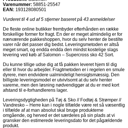
Varenummer:
58851-25547
EAN:
193128080501
Vurderet til
4
ud af 5 stjerner baseret på
43
anmeldelser
De fleste online butikker frembyder efterhånden en række
forskellige former for fragt. En der er meget almindelig er for
nærværende pakkeshoppen, hvor du selv henter de bestilte
varer når det passer dig bedst. Leveringsmetoden er altså
meget smart, og endda endda den mindst kostelige slags
levering ved køb af Salomon – Supercross sko 42 Sort.
Du kunne tillige udse dig at få pakken leveret hjem til dig
eller til hvor du arbejder. Fragtmetoden er i regelen en smule
dyrere, men endvidere ualmindeligt hensigtsmæssig. Den
billigste leveringsmodel er utvivlsomt at du selv henter
varerne, men den løsning nødvendiggør at du er med kort
afstand til e-forhandlerens lager.
Leveringsdygtigheden på Tøj & Sko // Fodtøj & Strømper //
Vandresko – Herre kan i nogle tilfælde være ret så væsentlig
i tilfælde af at man absolut skal bruge produkterne
omgående, og herved er det særdeles på sin plads at vi
gransker den estimerede leveringsdato for det pågældende
produkt.