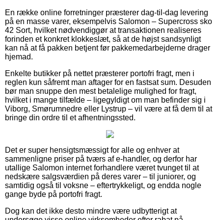
En række online forretninger præsterer dag-til-dag levering
på en masse varer, eksempelvis Salomon – Supercross sko
42 Sort, hvilket nødvendiggør at transaktionen realiseres
forinden et konkret klokkeslæt, så at de højst sandsynligt
kan nå at få pakken betjent før pakkemedarbejderne drager
hjemad.
Enkelte butikker på nettet præsterer portofri fragt, men i
reglen kun såfremt man aftager for en fastsat sum. Desuden
bør man snuppe den mest betalelige mulighed for fragt,
hvilket i mange tilfælde – ligegyldigt om man befinder sig i
Viborg, Smørumnedre eller Lystrup – vil være at få dem til at
bringe din ordre til et afhentningssted.
Det er super hensigtsmæssigt for alle og enhver at
sammenligne priser på tværs af e-handler, og derfor har
utallige Salomon internet forhandlere været tvunget til at
nedskære salgsværdien på deres varer – til juniorer, og
samtidig også til voksne – eftertrykkeligt, og endda nogle
gange byde på portofri fragt.
Dog kan det ikke desto mindre være udbytterigt at
undersøge visse online virksomheder efter rabat på