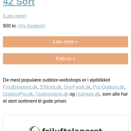
42 Sort
(Læs mere)
900
kr.
(Vis fragtpris)
Læs mere »
Køb nu »
De mest populære outdoor-webshops er i øjeblikket
Friluftslageret.dk
,
55Nord.dk
,
GrejFreak.dk
,
Pro-Outdoor.dk
,
OutdoorPro.dk
,
Outdoorstore.dk
og
Outmore.dk
, som alle har
et stort sortiment til gode priser.