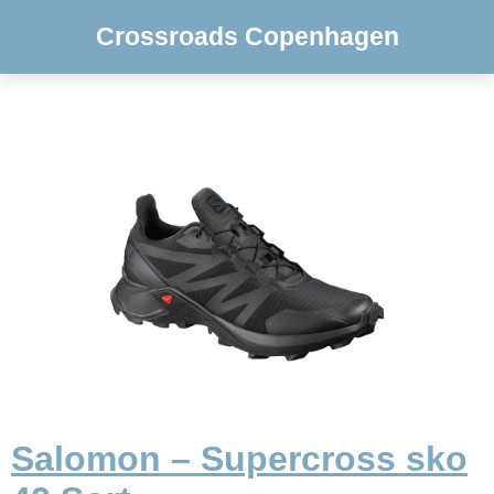
Crossroads Copenhagen
Salomon – Supercross sko