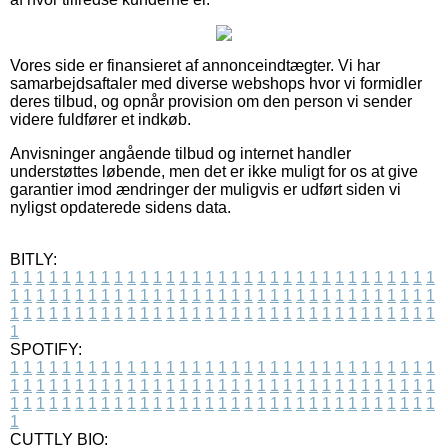
Vores side er finansieret af annonceindtægter. Vi har
samarbejdsaftaler med diverse webshops hvor vi formidler
deres tilbud, og opnår provision om den person vi sender
videre fuldfører et indkøb.
Anvisninger angående tilbud og internet handler
understøttes løbende, men det er ikke muligt for os at give
garantier imod ændringer der muligvis er udført siden vi
nyligst opdaterede sidens data.
BITLY:
1
1
1
1
1
1
1
1
1
1
1
1
1
1
1
1
1
1
1
1
1
1
1
1
1
1
1
1
1
1
1
1
1
1
1
1
1
1
1
1
1
1
1
1
1
1
1
1
1
1
1
1
1
1
1
1
1
1
1
1
1
1
1
1
1
1
1
1
1
1
1
1
1
1
1
1
1
1
1
1
1
1
1
1
1
1
1
1
1
1
1
1
1
1
1
1
1
1
1
1
SPOTIFY:
1
1
1
1
1
1
1
1
1
1
1
1
1
1
1
1
1
1
1
1
1
1
1
1
1
1
1
1
1
1
1
1
1
1
1
1
1
1
1
1
1
1
1
1
1
1
1
1
1
1
1
1
1
1
1
1
1
1
1
1
1
1
1
1
1
1
1
1
1
1
1
1
1
1
1
1
1
1
1
1
1
1
1
1
1
1
1
1
1
1
1
1
1
1
1
1
1
1
1
1
CUTTLY BIO: