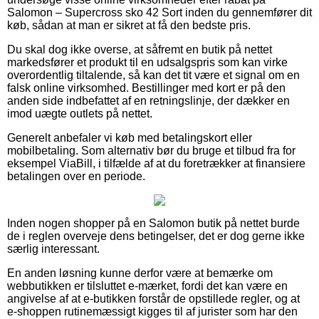
Salomon – Supercross sko 42 Sort inden du gennemfører dit
køb, sådan at man er sikret at få den bedste pris.
Du skal dog ikke overse, at såfremt en butik på nettet
markedsfører et produkt til en udsalgspris som kan virke
overordentlig tiltalende, så kan det tit være et signal om en
falsk online virksomhed. Bestillinger med kort er på den
anden side indbefattet af en retningslinje, der dækker en
imod uægte outlets på nettet.
Generelt anbefaler vi køb med betalingskort eller
mobilbetaling. Som alternativ bør du bruge et tilbud fra for
eksempel ViaBill, i tilfælde af at du foretrækker at finansiere
betalingen over en periode.
Inden nogen shopper på en Salomon butik på nettet burde
de i reglen overveje dens betingelser, det er dog gerne ikke
særlig interessant.
En anden løsning kunne derfor være at bemærke om
webbutikken er tilsluttet e-mærket, fordi det kan være en
angivelse af at e-butikken forstår de opstillede regler, og at
e-shoppen rutinemæssigt kigges til af jurister som har den