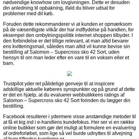
nødvendige knowhow om lovgivningen. Dette er desuden
din anledning til opbakning, ifald du bliver udsat for
problemer med dit køb.
Foruden dette rekommanderer vi at kunden er opmærksom
på de væsentligste vilkår der har indflydelse på handlen, for
eksempel den ombytningspolitik internet shoppen tilbyder. I
den forbindelse er det tillige relevant, at man altid bevarer
ens kvitteringsmail, således man altid vil kunne bevise sin
bestilling af Salomon – Supercross sko 42 Sort, uden
hensyn til om man leder efter en vare til en voksen eller et
barn.
Trustpilot yder ret pålidelige genveje til at inspicere
adskillige aktuelle køberes synspunkter og på grund af dette
er det en hjælp, at du evaluerer webbutikkens ratings af
Salomon – Supercross sko 42 Sort forinden du lægger din
bestilling.
Facebook resulterer i ydermere visse anstændige metoder til
at få et kig ind i e-handlens kundefokus. Her ser vi en række
online butikker som gør det muligt at formulere en evaluering
af ordreforløbet, som lige så vel burde udnyttes til afvejning
af hvor tilfredse kunderne er.