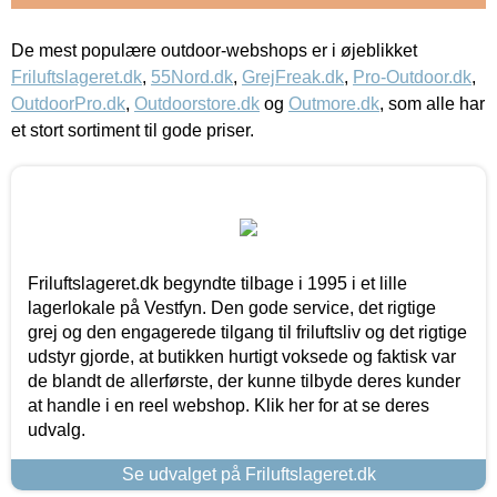
De mest populære outdoor-webshops er i øjeblikket
Friluftslageret.dk
,
55Nord.dk
,
GrejFreak.dk
,
Pro-Outdoor.dk
,
OutdoorPro.dk
,
Outdoorstore.dk
og
Outmore.dk
, som alle har
et stort sortiment til gode priser.
Friluftslageret.dk begyndte tilbage i 1995 i et lille
lagerlokale på Vestfyn. Den gode service, det rigtige
grej og den engagerede tilgang til friluftsliv og det rigtige
udstyr gjorde, at butikken hurtigt voksede og faktisk var
de blandt de allerførste, der kunne tilbyde deres kunder
at handle i en reel webshop. Klik her for at se deres
udvalg.
Se udvalget på Friluftslageret.dk