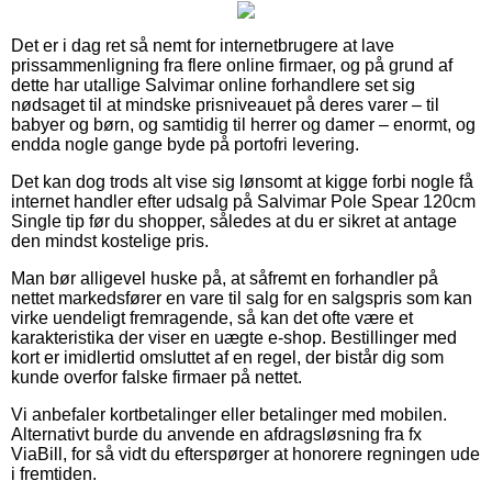
Det er i dag ret så nemt for internetbrugere at lave
prissammenligning fra flere online firmaer, og på grund af
dette har utallige Salvimar online forhandlere set sig
nødsaget til at mindske prisniveauet på deres varer – til
babyer og børn, og samtidig til herrer og damer – enormt, og
endda nogle gange byde på portofri levering.
Det kan dog trods alt vise sig lønsomt at kigge forbi nogle få
internet handler efter udsalg på Salvimar Pole Spear 120cm
Single tip før du shopper, således at du er sikret at antage
den mindst kostelige pris.
Man bør alligevel huske på, at såfremt en forhandler på
nettet markedsfører en vare til salg for en salgspris som kan
virke uendeligt fremragende, så kan det ofte være et
karakteristika der viser en uægte e-shop. Bestillinger med
kort er imidlertid omsluttet af en regel, der bistår dig som
kunde overfor falske firmaer på nettet.
Vi anbefaler kortbetalinger eller betalinger med mobilen.
Alternativt burde du anvende en afdragsløsning fra fx
ViaBill, for så vidt du efterspørger at honorere regningen ude
i fremtiden.