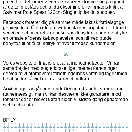
på en hel del forhenværende køberes domme og på grund
af dette foreslåes det, at du eksaminerer e-firmaets kritik af
Salvimar Pole Spear 120cm Single tip før du shopper.
Facebook forærer dig på samme måde faktisk fordelagtige
genveje til at få en idé om webbutikkens popularitet. Tilmed
ser vi en del internet varehuse som tilbyder kunderne at ytre
en omtale af deres købsoplevelse, som tilmed burde
benyttes til at få et indtryk af hvor tilfredse kunderne er.
Vores website er finansieret af annonceindtægter. Vi har
samarbejder med nogle forskellige internet forretninger
derved at vi promoverer forretningernes varer, og tager imod
betaling for så vidt du realiserer et indkøb.
Anvisninger angående produkter og e-handler værnes om
rutinemæssigt, men vi kan desværre ikke garantere imod
rettelser der er blevet udført siden vi sidste gang opdaterede
websitets data.
BITLY:
1
1
1
1
1
1
1
1
1
1
1
1
1
1
1
1
1
1
1
1
1
1
1
1
1
1
1
1
1
1
1
1
1
1
1
1
1
1
1
1
1
1
1
1
1
1
1
1
1
1
1
1
1
1
1
1
1
1
1
1
1
1
1
1
1
1