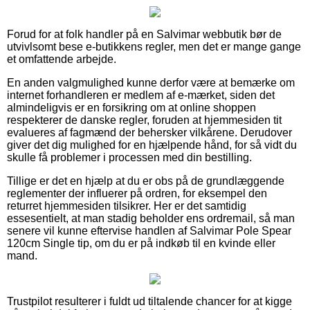
Forud for at folk handler på en Salvimar webbutik bør de
utvivlsomt bese e-butikkens regler, men det er mange gange
et omfattende arbejde.
En anden valgmulighed kunne derfor være at bemærke om
internet forhandleren er medlem af e-mærket, siden det
almindeligvis er en forsikring om at online shoppen
respekterer de danske regler, foruden at hjemmesiden tit
evalueres af fagmænd der behersker vilkårene. Derudover
giver det dig mulighed for en hjælpende hånd, for så vidt du
skulle få problemer i processen med din bestilling.
Tillige er det en hjælp at du er obs på de grundlæggende
reglementer der influerer på ordren, for eksempel den
returret hjemmesiden tilsikrer. Her er det samtidig
essesentielt, at man stadig beholder ens ordremail, så man
senere vil kunne eftervise handlen af Salvimar Pole Spear
120cm Single tip, om du er på indkøb til en kvinde eller
mand.
Trustpilot resulterer i fuldt ud tiltalende chancer for at kigge