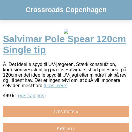
Crossroads Copenhagen
Salvimar Pole Spear 120cm
Single tip
Â Det ideelle spyd til UV-jægeren. Stærk konstruktion,
korrosionsresistent og præcis Salvimars short polespear på
120cm er det ideelle spyd til UV-jagt efter mindre fisk på rev
og i åbent hav. Der er ingen tvivl om, at duÂ vil imponere
selv den mest hard
(Læs mere)
449
kr.
(Vis fragtpris)
Læs mere »
Køb nu »