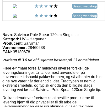
Besøg webshop
Besøg webshop
Navn:
Salvimar Pole Spear 120cm Single tip
Kategori:
UV – Harpuner
Producent:
Salvimar
Varenummer:
28460238
EAN:
35180678
Vurderet til
3.6
ud af 5 stjerner baseret på
13
anmeldelser
Flere e-firmaer foreslår heldigvis diverse forskellige
leveringsløsninger. En af de mest anvendte er på
nuværende tidspunkt pakkeshoppen, og så afhenter du blot
dine nye varer når der er tid til det. Fragttypen er nemlig
ekstremt smertefri, og typisk endda den billigste slags
levering ved køb af Salvimar Pole Spear 120cm Single tip.
Du kan derudover foretrække at bestille produkterne til
levering hjem til dig privat eller til dit arbejde.
Leveringsmetoden viser sig almindeligvis en tak mere