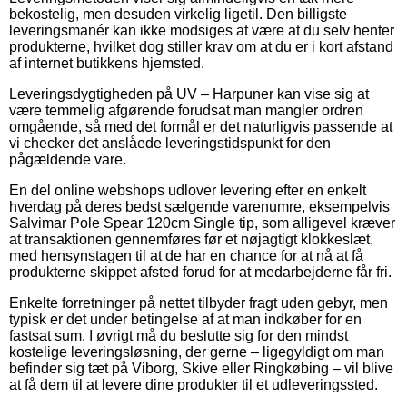
bekostelig, men desuden virkelig ligetil. Den billigste
leveringsmanér kan ikke modsiges at være at du selv henter
produkterne, hvilket dog stiller krav om at du er i kort afstand
af internet butikkens hjemsted.
Leveringsdygtigheden på UV – Harpuner kan vise sig at
være temmelig afgørende forudsat man mangler ordren
omgående, så med det formål er det naturligvis passende at
vi checker det anslåede leveringstidspunkt for den
pågældende vare.
En del online webshops udlover levering efter en enkelt
hverdag på deres bedst sælgende varenumre, eksempelvis
Salvimar Pole Spear 120cm Single tip, som alligevel kræver
at transaktionen gennemføres før et nøjagtigt klokkeslæt,
med hensynstagen til at de har en chance for at nå at få
produkterne skippet afsted forud for at medarbejderne får fri.
Enkelte forretninger på nettet tilbyder fragt uden gebyr, men
typisk er det under betingelse af at man indkøber for en
fastsat sum. I øvrigt må du beslutte sig for den mindst
kostelige leveringsløsning, der gerne – ligegyldigt om man
befinder sig tæt på Viborg, Skive eller Ringkøbing – vil blive
at få dem til at levere dine produkter til et udleveringssted.