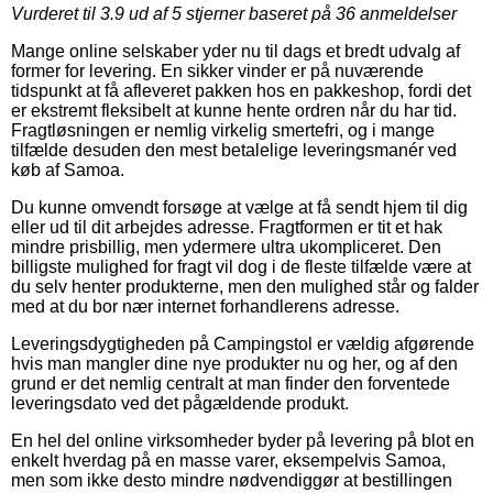
Vurderet til
3.9
ud af 5 stjerner baseret på
36
anmeldelser
Mange online selskaber yder nu til dags et bredt udvalg af
former for levering. En sikker vinder er på nuværende
tidspunkt at få afleveret pakken hos en pakkeshop, fordi det
er ekstremt fleksibelt at kunne hente ordren når du har tid.
Fragtløsningen er nemlig virkelig smertefri, og i mange
tilfælde desuden den mest betalelige leveringsmanér ved
køb af Samoa.
Du kunne omvendt forsøge at vælge at få sendt hjem til dig
eller ud til dit arbejdes adresse. Fragtformen er tit et hak
mindre prisbillig, men ydermere ultra ukompliceret. Den
billigste mulighed for fragt vil dog i de fleste tilfælde være at
du selv henter produkterne, men den mulighed står og falder
med at du bor nær internet forhandlerens adresse.
Leveringsdygtigheden på Campingstol er vældig afgørende
hvis man mangler dine nye produkter nu og her, og af den
grund er det nemlig centralt at man finder den forventede
leveringsdato ved det pågældende produkt.
En hel del online virksomheder byder på levering på blot en
enkelt hverdag på en masse varer, eksempelvis Samoa,
men som ikke desto mindre nødvendiggør at bestillingen