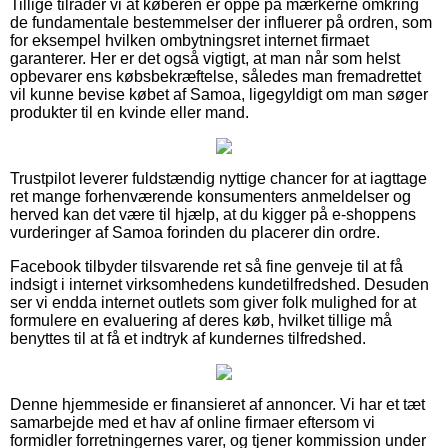
Tillige tilråder vi at køberen er oppe på mærkerne omkring
de fundamentale bestemmelser der influerer på ordren, som
for eksempel hvilken ombytningsret internet firmaet
garanterer. Her er det også vigtigt, at man når som helst
opbevarer ens købsbekræftelse, således man fremadrettet
vil kunne bevise købet af Samoa, ligegyldigt om man søger
produkter til en kvinde eller mand.
Trustpilot leverer fuldstændig nyttige chancer for at iagttage
ret mange forhenværende konsumenters anmeldelser og
herved kan det være til hjælp, at du kigger på e-shoppens
vurderinger af Samoa forinden du placerer din ordre.
Facebook tilbyder tilsvarende ret så fine genveje til at få
indsigt i internet virksomhedens kundetilfredshed. Desuden
ser vi endda internet outlets som giver folk mulighed for at
formulere en evaluering af deres køb, hvilket tillige må
benyttes til at få et indtryk af kundernes tilfredshed.
Denne hjemmeside er finansieret af annoncer. Vi har et tæt
samarbejde med et hav af online firmaer eftersom vi
formidler forretningernes varer, og tjener kommission under