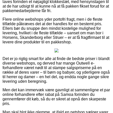
laves forinden et nøjagtigt klokkeslæt, med hensynstagen til
at de har udsigt til at kunne nå at få pakken fikset forud for at
pakkemedarbejderne får fri.
Flere online webshops yder portofri fragt, men i de fleste
tilfælde påkræves det at der handles for en bestemt pris.
Ellers bør du snuppe den mindst kostelige mulighed for
levering, hvilket i de fleste tilfælde – uanset om man bor i
Horsens, Skanderborg eller Struer – er at få fragtfirmaet til at
levere dine produkter til en pakkeshop.
Det er jo rigtig smart for alle at finde de bedste priser i blandt
diverse webshops, og derved har mange Outwell e-
forhandlere været nødt til at stampe salgspriserne på en
række af deres varer – til børn og babyer, og yderligere også
til herrer og damer – en hel del, og endda nogle gange sikre
levering uden beregning.
Men det kan immervæk være gavnligt at sammenligne et par
online forhandlere efter rabat på Samoa forinden du
gennemfører dit køb, så du er sikret at opnå den skarpeste
pris.
Man skal blot ikke glemme, at ifald en netshop sælger varer