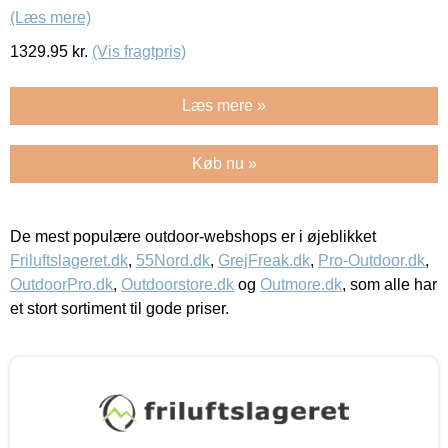
(Læs mere)
1329.95
kr.
(Vis fragtpris)
Læs mere »
Køb nu »
De mest populære outdoor-webshops er i øjeblikket
Friluftslageret.dk
,
55Nord.dk
,
GrejFreak.dk
,
Pro-Outdoor.dk
,
OutdoorPro.dk
,
Outdoorstore.dk
og
Outmore.dk
, som alle har
et stort sortiment til gode priser.