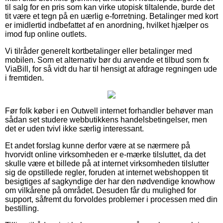
til salg for en pris som kan virke utopisk tiltalende, burde det
tit være et tegn på en uærlig e-forretning. Betalinger med kort
er imidlertid indbefattet af en anordning, hvilket hjælper os
imod fup online outlets.
Vi tilråder generelt kortbetalinger eller betalinger med
mobilen. Som et alternativ bør du anvende et tilbud som fx
ViaBill, for så vidt du har til hensigt at afdrage regningen ude
i fremtiden.
Før folk køber i en Outwell internet forhandler behøver man
sådan set studere webbutikkens handelsbetingelser, men
det er uden tvivl ikke særlig interessant.
Et andet forslag kunne derfor være at se nærmere på
hvorvidt online virksomheden er e-mærke tilsluttet, da det
skulle være et billede på at internet virksomheden tilslutter
sig de opstillede regler, foruden at internet webshoppen tit
besigtiges af sagkyndige der har den nødvendige knowhow
om vilkårene på området. Desuden får du mulighed for
support, såfremt du forvoldes problemer i processen med din
bestilling.