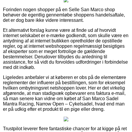
Forinden nogen shopper på en Selle San Marco shop
behøver de egentlig gennemløbe shoppens handelsaftale,
det er dog bare ikke videre interessant.
Et alternativt forslag kunne være at finde ud af hvorvidt
internet selskabet er e-mærke godkendt, som skulle være en
antydning af at internet butikken opretholder de opstillede
regler, og at internet webshoppen regelmæssigt besigtiges
af eksperter som er meget fortrolige de gældende
bestemmelser. Derudover tilbydes du anledning til
assistance, for så vidt du forvoldes udfordringer i forbindelse
med dit indkøb.
Ligeledes anbefaler vi at køberen er obs på de elementære
reglementer der influerer på bestillingen, som for eksempel
hvilken ombytningsret netshoppen lover. Her er det virkelig
afgørende, at man stadigvæk opbevarer ens faktura e-mail,
så man senere kan vidne om købet af San Marco Sadel
Mantra Racing, Narrow Open – Cykelsadel, hvad end man
er på udkig efter et produkt til en pige eller dreng.
Trustpilot leverer flere fantastiske chancer for at kigge på ret