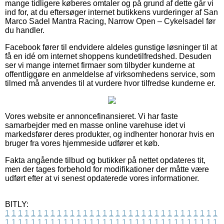
mange tidligere køberes omtaler og på grund af dette går vi
ind for, at du eftersøger internet butikkens vurderinger af San
Marco Sadel Mantra Racing, Narrow Open – Cykelsadel før
du handler.
Facebook fører til endvidere aldeles gunstige løsninger til at
få en idé om internet shoppens kundetilfredshed. Desuden
ser vi mange internet firmaer som tilbyder kunderne at
offentliggøre en anmeldelse af virksomhedens service, som
tilmed må anvendes til at vurdere hvor tilfredse kunderne er.
Vores website er annoncefinansieret. Vi har faste
samarbejder med en masse online varehuse idet vi
markedsfører deres produkter, og indhenter honorar hvis en
bruger fra vores hjemmeside udfører et køb.
Fakta angående tilbud og butikker på nettet opdateres tit,
men der tages forbehold for modifikationer der måtte være
udført efter at vi senest opdaterede vores informationer.
BITLY:
1
1
1
1
1
1
1
1
1
1
1
1
1
1
1
1
1
1
1
1
1
1
1
1
1
1
1
1
1
1
1
1
1
1
1
1
1
1
1
1
1
1
1
1
1
1
1
1
1
1
1
1
1
1
1
1
1
1
1
1
1
1
1
1
1
1