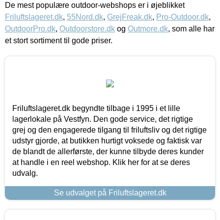
De mest populære outdoor-webshops er i øjeblikket
Friluftslageret.dk
,
55Nord.dk
,
GrejFreak.dk
,
Pro-Outdoor.dk
,
OutdoorPro.dk
,
Outdoorstore.dk
og
Outmore.dk
, som alle har
et stort sortiment til gode priser.
Friluftslageret.dk begyndte tilbage i 1995 i et lille
lagerlokale på Vestfyn. Den gode service, det rigtige
grej og den engagerede tilgang til friluftsliv og det rigtige
udstyr gjorde, at butikken hurtigt voksede og faktisk var
de blandt de allerførste, der kunne tilbyde deres kunder
at handle i en reel webshop. Klik her for at se deres
udvalg.
Se udvalget på Friluftslageret.dk