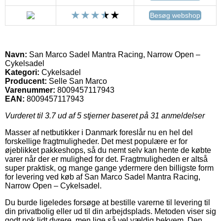
Besøg webshop
Navn:
San Marco Sadel Mantra Racing, Narrow Open –
Cykelsadel
Kategori:
Cykelsadel
Producent:
Selle San Marco
Varenummer:
8009457117943
EAN:
8009457117943
Vurderet til
3.7
ud af 5 stjerner baseret på
31
anmeldelser
Masser af netbutikker i Danmark foreslår nu en hel del
forskellige fragtmuligheder. Det mest populære er for
øjeblikket pakkeshops, så du nemt selv kan hente de købte
varer når der er mulighed for det. Fragtmuligheden er altså
super praktisk, og mange gange ydermere den billigste form
for levering ved køb af San Marco Sadel Mantra Racing,
Narrow Open – Cykelsadel.
Du burde ligeledes forsøge at bestille varerne til levering til
din privatbolig eller ud til din arbejdsplads. Metoden viser sig
godt nok lidt dyrere, men lige så vel vældig bekvem. Den