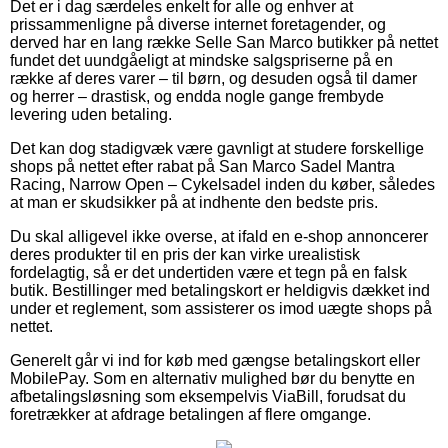
Det er i dag særdeles enkelt for alle og enhver at
prissammenligne på diverse internet foretagender, og
derved har en lang række Selle San Marco butikker på nettet
fundet det uundgåeligt at mindske salgspriserne på en
række af deres varer – til børn, og desuden også til damer
og herrer – drastisk, og endda nogle gange frembyde
levering uden betaling.
Det kan dog stadigvæk være gavnligt at studere forskellige
shops på nettet efter rabat på San Marco Sadel Mantra
Racing, Narrow Open – Cykelsadel inden du køber, således
at man er skudsikker på at indhente den bedste pris.
Du skal alligevel ikke overse, at ifald en e-shop annoncerer
deres produkter til en pris der kan virke urealistisk
fordelagtig, så er det undertiden være et tegn på en falsk
butik. Bestillinger med betalingskort er heldigvis dækket ind
under et reglement, som assisterer os imod uægte shops på
nettet.
Generelt går vi ind for køb med gængse betalingskort eller
MobilePay. Som en alternativ mulighed bør du benytte en
afbetalingsløsning som eksempelvis ViaBill, forudsat du
foretrækker at afdrage betalingen af flere omgange.