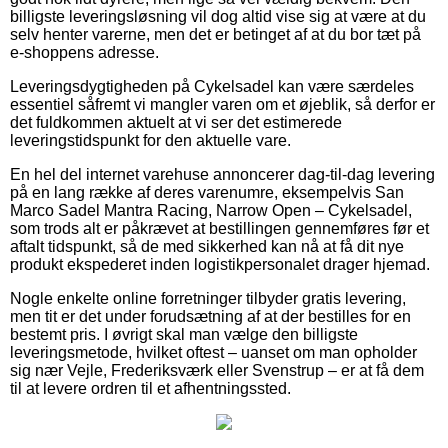
billigste leveringsløsning vil dog altid vise sig at være at du
selv henter varerne, men det er betinget af at du bor tæt på
e-shoppens adresse.
Leveringsdygtigheden på Cykelsadel kan være særdeles
essentiel såfremt vi mangler varen om et øjeblik, så derfor er
det fuldkommen aktuelt at vi ser det estimerede
leveringstidspunkt for den aktuelle vare.
En hel del internet varehuse annoncerer dag-til-dag levering
på en lang række af deres varenumre, eksempelvis San
Marco Sadel Mantra Racing, Narrow Open – Cykelsadel,
som trods alt er påkrævet at bestillingen gennemføres før et
aftalt tidspunkt, så de med sikkerhed kan nå at få dit nye
produkt ekspederet inden logistikpersonalet drager hjemad.
Nogle enkelte online forretninger tilbyder gratis levering,
men tit er det under forudsætning af at der bestilles for en
bestemt pris. I øvrigt skal man vælge den billigste
leveringsmetode, hvilket oftest – uanset om man opholder
sig nær Vejle, Frederiksværk eller Svenstrup – er at få dem
til at levere ordren til et afhentningssted.