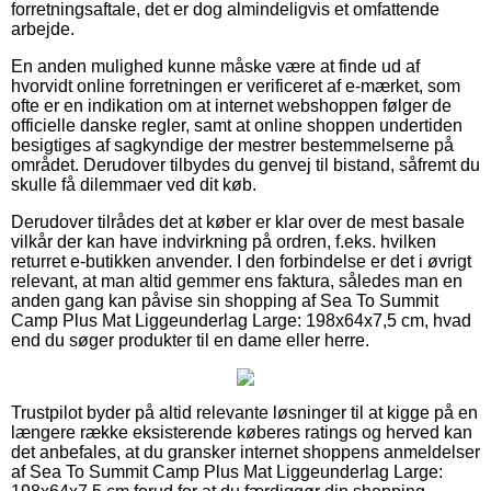
forretningsaftale, det er dog almindeligvis et omfattende
arbejde.
En anden mulighed kunne måske være at finde ud af
hvorvidt online forretningen er verificeret af e-mærket, som
ofte er en indikation om at internet webshoppen følger de
officielle danske regler, samt at online shoppen undertiden
besigtiges af sagkyndige der mestrer bestemmelserne på
området. Derudover tilbydes du genvej til bistand, såfremt du
skulle få dilemmaer ved dit køb.
Derudover tilrådes det at køber er klar over de mest basale
vilkår der kan have indvirkning på ordren, f.eks. hvilken
returret e-butikken anvender. I den forbindelse er det i øvrigt
relevant, at man altid gemmer ens faktura, således man en
anden gang kan påvise sin shopping af Sea To Summit
Camp Plus Mat Liggeunderlag Large: 198x64x7,5 cm, hvad
end du søger produkter til en dame eller herre.
Trustpilot byder på altid relevante løsninger til at kigge på en
længere række eksisterende køberes ratings og herved kan
det anbefales, at du gransker internet shoppens anmeldelser
af Sea To Summit Camp Plus Mat Liggeunderlag Large: