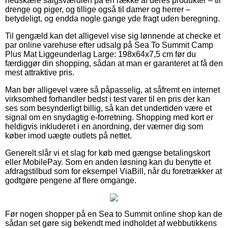
nedskære salgsværdien på en række af deres produkter – til
drenge og piger, og tillige også til damer og herrer –
betydeligt, og endda nogle gange yde fragt uden beregning.
Til gengæld kan det alligevel vise sig lønnende at checke et
par online varehuse efter udsalg på Sea To Summit Camp
Plus Mat Liggeunderlag Large: 198x64x7,5 cm før du
færdiggør din shopping, sådan at man er garanteret at få den
mest attraktive pris.
Man bør alligevel være så påpasselig, at såfremt en internet
virksomhed forhandler bedst i test varer til en pris der kan
ses som besynderligt billig, så kan det undertiden være et
signal om en snydagtig e-forretning. Shopping med kort er
heldigvis inkluderet i en anordning, der værner dig som
køber imod uægte outlets på nettet.
Generelt slår vi et slag for køb med gængse betalingskort
eller MobilePay. Som en anden løsning kan du benytte et
afdragstilbud som for eksempel ViaBill, når du foretrækker at
godtgøre pengene af flere omgange.
Før nogen shopper på en Sea to Summit online shop kan de
sådan set gøre sig bekendt med indholdet af webbutikkens