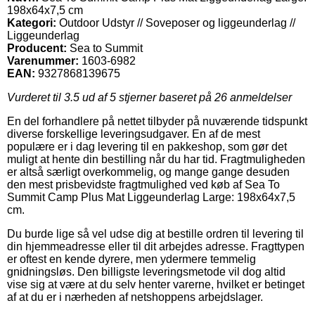
198x64x7,5 cm
Kategori:
Outdoor Udstyr // Soveposer og liggeunderlag //
Liggeunderlag
Producent:
Sea to Summit
Varenummer:
1603-6982
EAN:
9327868139675
Vurderet til
3.5
ud af 5 stjerner baseret på
26
anmeldelser
En del forhandlere på nettet tilbyder på nuværende tidspunkt
diverse forskellige leveringsudgaver. En af de mest
populære er i dag levering til en pakkeshop, som gør det
muligt at hente din bestilling når du har tid. Fragtmuligheden
er altså særligt overkommelig, og mange gange desuden
den mest prisbevidste fragtmulighed ved køb af Sea To
Summit Camp Plus Mat Liggeunderlag Large: 198x64x7,5
cm.
Du burde lige så vel udse dig at bestille ordren til levering til
din hjemmeadresse eller til dit arbejdes adresse. Fragttypen
er oftest en kende dyrere, men ydermere temmelig
gnidningsløs. Den billigste leveringsmetode vil dog altid
vise sig at være at du selv henter varerne, hvilket er betinget
af at du er i nærheden af netshoppens arbejdslager.