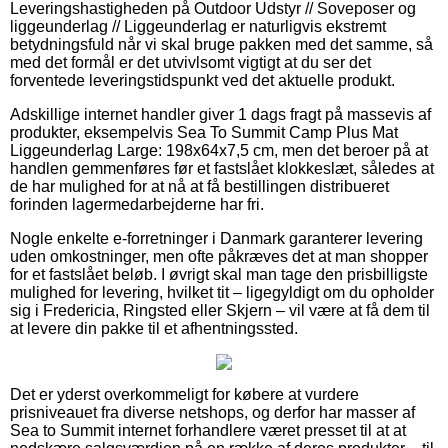
Leveringshastigheden på Outdoor Udstyr // Soveposer og
liggeunderlag // Liggeunderlag er naturligvis ekstremt
betydningsfuld når vi skal bruge pakken med det samme, så
med det formål er det utvivlsomt vigtigt at du ser det
forventede leveringstidspunkt ved det aktuelle produkt.
Adskillige internet handler giver 1 dags fragt på massevis af
produkter, eksempelvis Sea To Summit Camp Plus Mat
Liggeunderlag Large: 198x64x7,5 cm, men det beroer på at
handlen gemmenføres før et fastslået klokkeslæt, således at
de har mulighed for at nå at få bestillingen distribueret
forinden lagermedarbejderne har fri.
Nogle enkelte e-forretninger i Danmark garanterer levering
uden omkostninger, men ofte påkræves det at man shopper
for et fastslået beløb. I øvrigt skal man tage den prisbilligste
mulighed for levering, hvilket tit – ligegyldigt om du opholder
sig i Fredericia, Ringsted eller Skjern – vil være at få dem til
at levere din pakke til et afhentningssted.
Det er yderst overkommeligt for købere at vurdere
prisniveauet fra diverse netshops, og derfor har masser af
Sea to Summit internet forhandlere været presset til at at