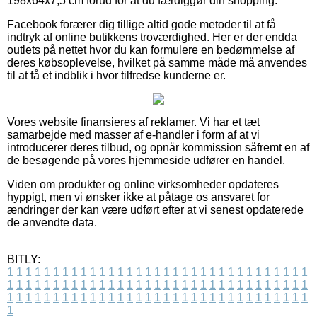
198x64x7,5 cm forud for at du færdiggør din shopping.
Facebook forærer dig tillige altid gode metoder til at få
indtryk af online butikkens troværdighed. Her er der endda
outlets på nettet hvor du kan formulere en bedømmelse af
deres købsoplevelse, hvilket på samme måde må anvendes
til at få et indblik i hvor tilfredse kunderne er.
Vores website finansieres af reklamer. Vi har et tæt
samarbejde med masser af e-handler i form af at vi
introducerer deres tilbud, og opnår kommission såfremt en af
de besøgende på vores hjemmeside udfører en handel.
Viden om produkter og online virksomheder opdateres
hyppigt, men vi ønsker ikke at påtage os ansvaret for
ændringer der kan være udført efter at vi senest opdaterede
de anvendte data.
BITLY:
1
1
1
1
1
1
1
1
1
1
1
1
1
1
1
1
1
1
1
1
1
1
1
1
1
1
1
1
1
1
1
1
1
1
1
1
1
1
1
1
1
1
1
1
1
1
1
1
1
1
1
1
1
1
1
1
1
1
1
1
1
1
1
1
1
1
1
1
1
1
1
1
1
1
1
1
1
1
1
1
1
1
1
1
1
1
1
1
1
1
1
1
1
1
1
1
1
1
1
1