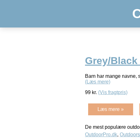
C
Grey/Black 
Barn har mange navne, so
(Læs mere)
99
kr.
(Vis fragtpris)
Læs mere »
De mest populære outdoo
OutdoorPro.dk
,
Outdoors