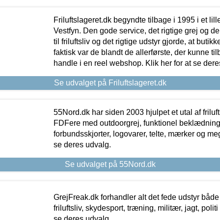
Friluftslageret.dk begyndte tilbage i 1995 i et lil
Vestfyn. Den gode service, det rigtige grej og 
til friluftsliv og det rigtige udstyr gjorde, at buti
faktisk var de blandt de allerførste, der kunne ti
handle i en reel webshop. Klik her for at se dere
Se udvalget på Friluftslageret.dk
55Nord.dk har siden 2003 hjulpet et utal af friluf
FDFere med outdoorgrej, funktionel beklædning,
forbundsskjorter, logovarer, telte, mærker og meg
se deres udvalg.
Se udvalget på 55Nord.dk
GrejFreak.dk forhandler alt det fede udstyr både t
friluftsliv, skydesport, træning, militær, jagt, politi
se deres udvalg.