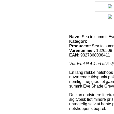
Navn:
Sea to summit Eye
Kategori:
Producent:
Sea to summ
Varenummer:
1326508
EAN:
9327868038411
Vurderet til
4.4
ud af 5 st
En lang række netshops t
nuværende tidspunkt pakk
nemlig i høj grad let gæ
summit Eye Shade Grey/B
Du kan endvidere foretrækk
sig typisk lidt mindre pr
unægtelig selv at hente 
netshoppens bopæl.