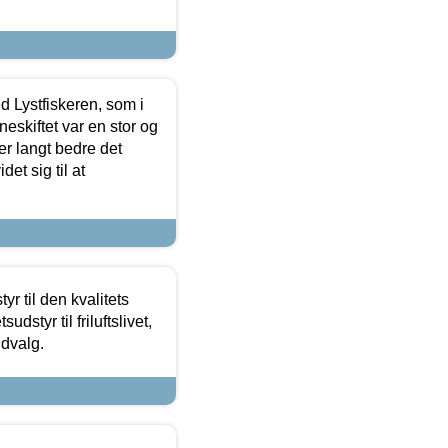
d Lystfiskeren, som i
neskiftet var en stor og
r langt bedre det
et sig til at
r til den kvalitets
dstyr til friluftslivet,
udvalg.