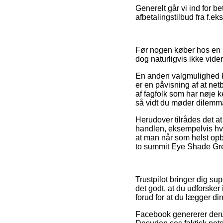
Generelt går vi ind for 
afbetalingstilbud fra f.ek
Før nogen køber hos en S
dog naturligvis ikke vid
En anden valgmulighed ku
er en påvisning af at ne
af fagfolk som har nøje 
så vidt du møder dilemma
Herudover tilrådes det a
handlen, eksempelvis hvil
at man når som helst opb
to summit Eye Shade Grey
Trustpilot bringer dig su
det godt, at du udforske
forud for at du lægger din
Facebook genererer derudo