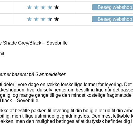
Besøg webshop
Besøg webshop
 Shade Grey/Black – Sovebrille
it
jerner baseret på
6
anmeldelser
ildeler i vore dage en række forskellige former for levering. De
eshoppen, hvor du selv henter din bestilling lige når det passer
ngelig, og mange gange tillige den mindst kostelige fragtmetode
lack – Sovebrille.
e at bestille pakken til levering til din bolig eller ud til din a
isbillig, men tillige ualmindeligt gnidningsløs. Den mest letkøbte
pakken, men den mulighed betinges af at du fysisk befinder dig 