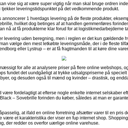
an vise sig at være super vigtig når man skal bruge ordren inden f
 vi tjekker leveringstidspunktet på det vedkommende produkt.
 annoncerer 1 hverdags levering på de fleste produkter, eksem
rille, hvilket dog betinges af at handlen gemmenføres forinden 
an nå at få produkterne klar forud for at logistikmedarbejderne t
er levering uden beregning, men i reglen er det kun gældende hv
r man vælge den mest letkøbte leveringsmåde, der i de fleste ti
endborg eller Lystrup – er at få fragtmanden til at køre dine vare
mæssigt for alle at analysere priser på flere online webshops, o
s fundet det uundgåeligt at trykke udsalgspriserne på specielt 
babyer, og desuden også til mænd og kvinder – drastisk, og endd
d være fordelagtigt at efterse nogle enkelte internet selskaber ef
lack – Sovebrille forinden du køber, således at man er garant
asselig, at ifald en online forretning afsætter varer til en pris 
fte være et karakteristika der viser en fup internet shop. Shoppin
ng, der redder os overfor uærlige online varehuse.