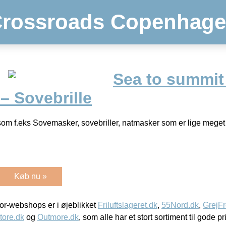
rossroads Copenhag
Sea to summit
– Sovebrille
m f.eks Sovemasker, sovebriller, natmasker som er lige meget b
Køb nu »
r-webshops er i øjeblikket
Friluftslageret.dk
,
55Nord.dk
,
GrejFr
tore.dk
og
Outmore.dk
, som alle har et stort sortiment til gode pr