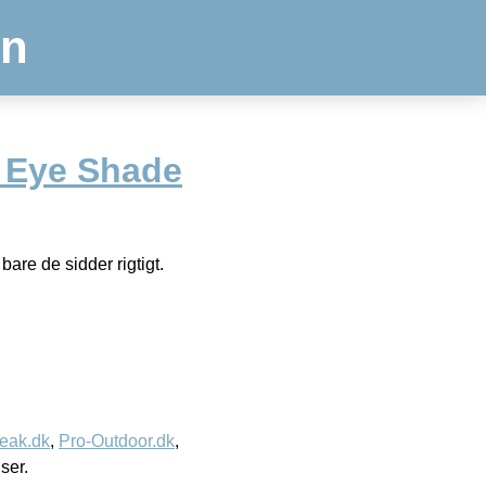
en
 Eye Shade
are de sidder rigtigt.
eak.dk
,
Pro-Outdoor.dk
,
iser.