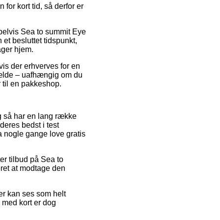
or kort tid, så derfor er
pelvis Sea to summit Eye
et besluttet tidspunkt,
ager hjem.
is der erhverves for en
lfælde – uafhængig om du
r til en pakkeshop.
g så har en lang række
deres bedst i test
a nogle gange love gratis
ter tilbud på Sea to
eret at modtage den
der kan ses som helt
g med kort er dog