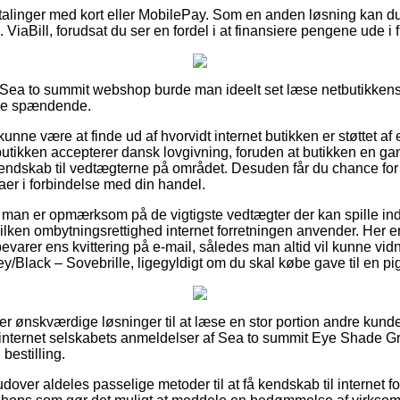
betalinger med kort eller MobilePay. Som en anden løsning kan d
s. ViaBill, forudsat du ser en fordel i at finansiere pengene ude i 
ea to summit webshop burde man ideelt set læse netbutikkens f
ere spændende.
nne være at finde ud af hvorvidt internet butikken er støttet af
tbutikken accepterer dansk lovgivning, foruden at butikken en 
kendskab til vedtægterne på området. Desuden får du chance for
er i forbindelse med din handel.
t man er opmærksom på de vigtigste vedtægter der kan spille ind
ken ombytningsrettighed internet forretningen anvender. Her er d
evarer ens kvittering på e-mail, således man altid vil kunne vid
/Black – Sovebrille, ligegyldigt om du skal købe gave til en pig
per ønskværdige løsninger til at læse en stor portion andre kund
r internet selskabets anmeldelser af Sea to summit Eye Shade G
 bestilling.
ver aldeles passelige metoder til at få kendskab til internet fo