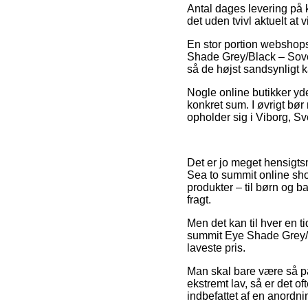
Antal dages levering på k
det uden tvivl aktuelt at
En stor portion webshops
Shade Grey/Black – Soveb
så de højst sandsynligt k
Nogle online butikker yd
konkret sum. I øvrigt bø
opholder sig i Viborg, Sv
Det er jo meget hensigts
Sea to summit online shop
produkter – til børn og 
fragt.
Men det kan til hver en ti
summit Eye Shade Grey/B
laveste pris.
Man skal bare være så påp
ekstremt lav, så er det o
indbefattet af en anordni