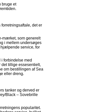
u bruge et
fremtiden.
orretningsaftale, det er
 e-mærket, som generelt
gang i mellem undersøges
 hjælpende service, for
 i forbindelse med
et tillige essesentielt,
ne om bestillingen af Sea
e eller dreng.
ers tanker og derved er
rey/Black – Sovebrille
rretningens popularitet.