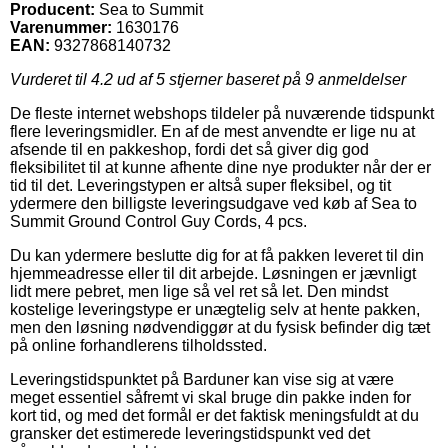
Producent:
Sea to Summit
Varenummer:
1630176
EAN:
9327868140732
Vurderet til
4.2
ud af 5 stjerner baseret på
9
anmeldelser
De fleste internet webshops tildeler på nuværende tidspunkt
flere leveringsmidler. En af de mest anvendte er lige nu at
afsende til en pakkeshop, fordi det så giver dig god
fleksibilitet til at kunne afhente dine nye produkter når der er
tid til det. Leveringstypen er altså super fleksibel, og tit
ydermere den billigste leveringsudgave ved køb af Sea to
Summit Ground Control Guy Cords, 4 pcs.
Du kan ydermere beslutte dig for at få pakken leveret til din
hjemmeadresse eller til dit arbejde. Løsningen er jævnligt
lidt mere pebret, men lige så vel ret så let. Den mindst
kostelige leveringstype er unægtelig selv at hente pakken,
men den løsning nødvendiggør at du fysisk befinder dig tæt
på online forhandlerens tilholdssted.
Leveringstidspunktet på Barduner kan vise sig at være
meget essentiel såfremt vi skal bruge din pakke inden for
kort tid, og med det formål er det faktisk meningsfuldt at du
gransker det estimerede leveringstidspunkt ved det