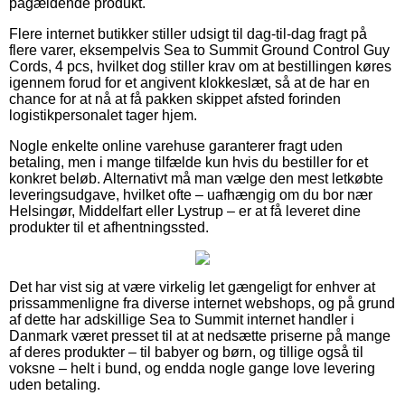
pågældende produkt.
Flere internet butikker stiller udsigt til dag-til-dag fragt på
flere varer, eksempelvis Sea to Summit Ground Control Guy
Cords, 4 pcs, hvilket dog stiller krav om at bestillingen køres
igennem forud for et angivent klokkeslæt, så at de har en
chance for at nå at få pakken skippet afsted forinden
logistikpersonalet tager hjem.
Nogle enkelte online varehuse garanterer fragt uden
betaling, men i mange tilfælde kun hvis du bestiller for et
konkret beløb. Alternativt må man vælge den mest letkøbte
leveringsudgave, hvilket ofte – uafhængig om du bor nær
Helsingør, Middelfart eller Lystrup – er at få leveret dine
produkter til et afhentningssted.
Det har vist sig at være virkelig let gængeligt for enhver at
prissammenligne fra diverse internet webshops, og på grund
af dette har adskillige Sea to Summit internet handler i
Danmark været presset til at at nedsætte priserne på mange
af deres produkter – til babyer og børn, og tillige også til
voksne – helt i bund, og endda nogle gange love levering
uden betaling.