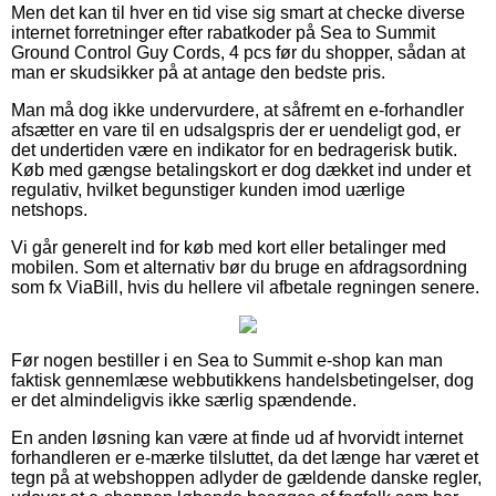
Men det kan til hver en tid vise sig smart at checke diverse
internet forretninger efter rabatkoder på Sea to Summit
Ground Control Guy Cords, 4 pcs før du shopper, sådan at
man er skudsikker på at antage den bedste pris.
Man må dog ikke undervurdere, at såfremt en e-forhandler
afsætter en vare til en udsalgspris der er uendeligt god, er
det undertiden være en indikator for en bedragerisk butik.
Køb med gængse betalingskort er dog dækket ind under et
regulativ, hvilket begunstiger kunden imod uærlige
netshops.
Vi går generelt ind for køb med kort eller betalinger med
mobilen. Som et alternativ bør du bruge en afdragsordning
som fx ViaBill, hvis du hellere vil afbetale regningen senere.
Før nogen bestiller i en Sea to Summit e-shop kan man
faktisk gennemlæse webbutikkens handelsbetingelser, dog
er det almindeligvis ikke særlig spændende.
En anden løsning kan være at finde ud af hvorvidt internet
forhandleren er e-mærke tilsluttet, da det længe har været et
tegn på at webshoppen adlyder de gældende danske regler,