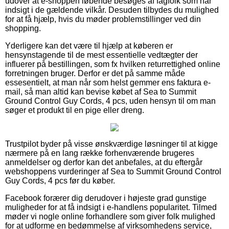
udover at e-shoppen løbende besøges af fagfolk som har
indsigt i de gældende vilkår. Desuden tilbydes du mulighed
for at få hjælp, hvis du møder problemstillinger ved din
shopping.
Yderligere kan det være til hjælp at køberen er
hensynstagende til de mest essentielle vedtægter der
influerer på bestillingen, som fx hvilken returrettighed online
forretningen bruger. Derfor er det på samme måde
essesentielt, at man når som helst gemmer ens faktura e-
mail, så man altid kan bevise købet af Sea to Summit
Ground Control Guy Cords, 4 pcs, uden hensyn til om man
søger et produkt til en pige eller dreng.
Trustpilot byder på visse ønskværdige løsninger til at kigge
nærmere på en lang række forhenværende brugeres
anmeldelser og derfor kan det anbefales, at du eftergår
webshoppens vurderinger af Sea to Summit Ground Control
Guy Cords, 4 pcs før du køber.
Facebook forærer dig derudover i højeste grad gunstige
muligheder for at få indsigt i e-handlens popularitet. Tilmed
møder vi nogle online forhandlere som giver folk mulighed
for at udforme en bedømmelse af virksomhedens service,