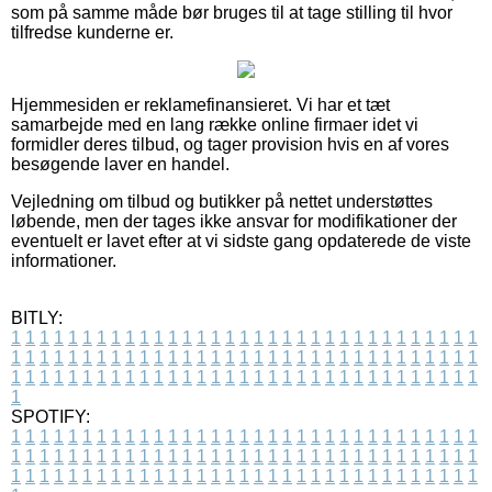
som på samme måde bør bruges til at tage stilling til hvor
tilfredse kunderne er.
Hjemmesiden er reklamefinansieret. Vi har et tæt
samarbejde med en lang række online firmaer idet vi
formidler deres tilbud, og tager provision hvis en af vores
besøgende laver en handel.
Vejledning om tilbud og butikker på nettet understøttes
løbende, men der tages ikke ansvar for modifikationer der
eventuelt er lavet efter at vi sidste gang opdaterede de viste
informationer.
BITLY:
1
1
1
1
1
1
1
1
1
1
1
1
1
1
1
1
1
1
1
1
1
1
1
1
1
1
1
1
1
1
1
1
1
1
1
1
1
1
1
1
1
1
1
1
1
1
1
1
1
1
1
1
1
1
1
1
1
1
1
1
1
1
1
1
1
1
1
1
1
1
1
1
1
1
1
1
1
1
1
1
1
1
1
1
1
1
1
1
1
1
1
1
1
1
1
1
1
1
1
1
SPOTIFY:
1
1
1
1
1
1
1
1
1
1
1
1
1
1
1
1
1
1
1
1
1
1
1
1
1
1
1
1
1
1
1
1
1
1
1
1
1
1
1
1
1
1
1
1
1
1
1
1
1
1
1
1
1
1
1
1
1
1
1
1
1
1
1
1
1
1
1
1
1
1
1
1
1
1
1
1
1
1
1
1
1
1
1
1
1
1
1
1
1
1
1
1
1
1
1
1
1
1
1