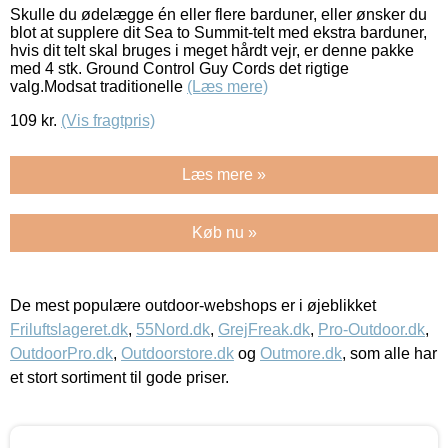
Skulle du ødelægge én eller flere barduner, eller ønsker du
blot at supplere dit Sea to Summit-telt med ekstra barduner,
hvis dit telt skal bruges i meget hårdt vejr, er denne pakke
med 4 stk. Ground Control Guy Cords det rigtige
valg.Modsat traditionelle
(Læs mere)
109
kr.
(Vis fragtpris)
Læs mere »
Køb nu »
De mest populære outdoor-webshops er i øjeblikket
Friluftslageret.dk
,
55Nord.dk
,
GrejFreak.dk
,
Pro-Outdoor.dk
,
OutdoorPro.dk
,
Outdoorstore.dk
og
Outmore.dk
, som alle har
et stort sortiment til gode priser.