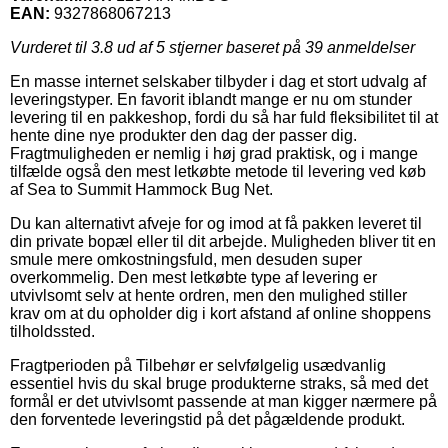
EAN:
9327868067213
Vurderet til
3.8
ud af 5 stjerner baseret på
39
anmeldelser
En masse internet selskaber tilbyder i dag et stort udvalg af
leveringstyper. En favorit iblandt mange er nu om stunder
levering til en pakkeshop, fordi du så har fuld fleksibilitet til at
hente dine nye produkter den dag der passer dig.
Fragtmuligheden er nemlig i høj grad praktisk, og i mange
tilfælde også den mest letkøbte metode til levering ved køb
af Sea to Summit Hammock Bug Net.
Du kan alternativt afveje for og imod at få pakken leveret til
din private bopæl eller til dit arbejde. Muligheden bliver tit en
smule mere omkostningsfuld, men desuden super
overkommelig. Den mest letkøbte type af levering er
utvivlsomt selv at hente ordren, men den mulighed stiller
krav om at du opholder dig i kort afstand af online shoppens
tilholdssted.
Fragtperioden på Tilbehør er selvfølgelig usædvanlig
essentiel hvis du skal bruge produkterne straks, så med det
formål er det utvivlsomt passende at man kigger nærmere på
den forventede leveringstid på det pågældende produkt.