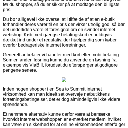
før du shopper, så du er sikker på at modtage den billigste
pris.
Du bør alligevel ikke overse, at i tilfælde af at en e-butik
forhandler deres varer til en pris der virker utrolig god, så bør
det undertiden være et faresignal om en svindel internet
webshop. Køb med gængse betalingskort er heldigvis
dækket ind under et regulativ, der hjælper dig som køber
overfor bedrageriske internet forretninger.
Generelt anbefaler vi handler med kort eller mobilbetaling.
Som en anden løsning kunne du anvende en løsning fra
eksempelvis ViaBill, forudsat du efterspørger at godtgøre
pengene senere.
Inden nogen shopper i en Sea to Summit internet
virksomhed kan man ideelt set overveje netbutikkens
forretningsbetingelser, det er dog almindeligvis ikke videre
spændende.
Et nemmere alternativ kunne derfor være at bemærke
hvorvidt internet webshoppen er e-mærket medlem, hvilket
kan være en sikkerhed for at online virksomheden efterfølger