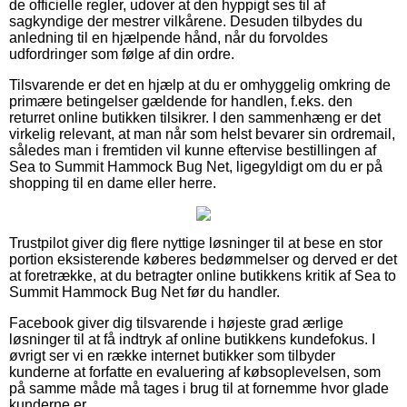
de officielle regler, udover at den hyppigt ses til af
sagkyndige der mestrer vilkårene. Desuden tilbydes du
anledning til en hjælpende hånd, når du forvoldes
udfordringer som følge af din ordre.
Tilsvarende er det en hjælp at du er omhyggelig omkring de
primære betingelser gældende for handlen, f.eks. den
returret online butikken tilsikrer. I den sammenhæng er det
virkelig relevant, at man når som helst bevarer sin ordremail,
således man i fremtiden vil kunne eftervise bestillingen af
Sea to Summit Hammock Bug Net, ligegyldigt om du er på
shopping til en dame eller herre.
Trustpilot giver dig flere nyttige løsninger til at bese en stor
portion eksisterende køberes bedømmelser og derved er det
at foretrække, at du betragter online butikkens kritik af Sea to
Summit Hammock Bug Net før du handler.
Facebook giver dig tilsvarende i højeste grad ærlige
løsninger til at få indtryk af online butikkens kundefokus. I
øvrigt ser vi en række internet butikker som tilbyder
kunderne at forfatte en evaluering af købsoplevelsen, som
på samme måde må tages i brug til at fornemme hvor glade
kunderne er.