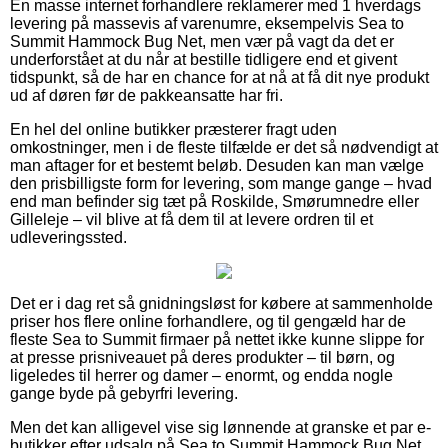
En masse internet forhandlere reklamerer med 1 hverdags
levering på massevis af varenumre, eksempelvis Sea to
Summit Hammock Bug Net, men vær på vagt da det er
underforstået at du når at bestille tidligere end et givent
tidspunkt, så de har en chance for at nå at få dit nye produkt
ud af døren før de pakkeansatte har fri.
En hel del online butikker præsterer fragt uden
omkostninger, men i de fleste tilfælde er det så nødvendigt at
man aftager for et bestemt beløb. Desuden kan man vælge
den prisbilligste form for levering, som mange gange – hvad
end man befinder sig tæt på Roskilde, Smørumnedre eller
Gilleleje – vil blive at få dem til at levere ordren til et
udleveringssted.
Det er i dag ret så gnidningsløst for købere at sammenholde
priser hos flere online forhandlere, og til gengæld har de
fleste Sea to Summit firmaer på nettet ikke kunne slippe for
at presse prisniveauet på deres produkter – til børn, og
ligeledes til herrer og damer – enormt, og endda nogle
gange byde på gebyrfri levering.
Men det kan alligevel vise sig lønnende at granske et par e-
butikker efter udsalg på Sea to Summit Hammock Bug Net