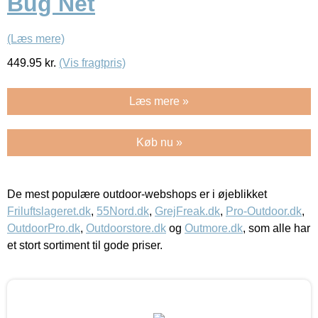
Bug Net
(Læs mere)
449.95
kr.
(Vis fragtpris)
Læs mere »
Køb nu »
De mest populære outdoor-webshops er i øjeblikket
Friluftslageret.dk
,
55Nord.dk
,
GrejFreak.dk
,
Pro-Outdoor.dk
,
OutdoorPro.dk
,
Outdoorstore.dk
og
Outmore.dk
, som alle har
et stort sortiment til gode priser.