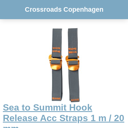
Crossroads Copenhagen
Sea to Summit Hook
Release Acc Straps 1 m / 20