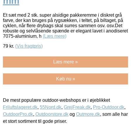
mm
Et sæt med 2 stk. super alsidige pakkeremme i diskret grå
farve, der kan bruges på rygsækken, i teltet, på biltaget, på
cyklen, når flere drybags skal surres sammen osv. osv.Det
robuste og selvlåsende spænde er elegant lavet i anodiseret
7075-aluminium, h
(Læs mere)
79
kr.
(Vis fragtpris)
Læs mere »
Køb nu »
De mest populære outdoor-webshops er i øjeblikket
Friluftslageret.dk
,
55Nord.dk
,
GrejFreak.dk
,
Pro-Outdoor.dk
,
OutdoorPro.dk
,
Outdoorstore.dk
og
Outmore.dk
, som alle har
et stort sortiment til gode priser.