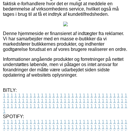
faktisk e-forhandlere hvor det er muligt at meddele en
bedømmelse af virksomhedens service, hvilket også må
tages i brug til at få et indtryk af kundetilfredsheden.
Denne hjemmeside er finansieret af indtægter fra reklamer.
Vi har samarbejder med en masse e-butikker da vi
markedsfører butikkernes produkter, og indhenter
godtgørelse forudsat en af vores brugere realiserer en ordre.
Informationer angående produkter og forretninger på nettet
understøttes løbende, men vi påtager os intet ansvar for
forandringer der måtte være udarbejdet siden sidste
opdatering af websitets oplysninger.
BITLY:
1
1
1
1
1
1
1
1
1
1
1
1
1
1
1
1
1
1
1
1
1
1
1
1
1
1
1
1
1
1
1
1
1
1
1
1
1
1
1
1
1
1
1
1
1
1
1
1
1
1
1
1
1
1
1
1
1
1
1
1
1
1
1
1
1
1
1
1
1
1
1
1
1
1
1
1
1
1
1
1
1
1
1
1
1
1
1
1
1
1
1
1
1
1
1
1
1
1
1
1
SPOTIFY:
1
1
1
1
1
1
1
1
1
1
1
1
1
1
1
1
1
1
1
1
1
1
1
1
1
1
1
1
1
1
1
1
1
1
1
1
1
1
1
1
1
1
1
1
1
1
1
1
1
1
1
1
1
1
1
1
1
1
1
1
1
1
1
1
1
1