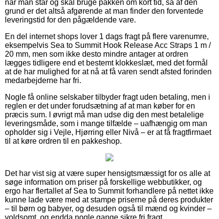
når man står og skal bruge pakken om kort tid, så af den
grund er det altså afgørende at man finder den forventede
leveringstid for den pågældende vare.
En del internet shops lover 1 dags fragt på flere varenumre,
eksempelvis Sea to Summit Hook Release Acc Straps 1 m /
20 mm, men som ikke desto mindre antager at ordren
lægges tidligere end et bestemt klokkeslæt, med det formål
at de har mulighed for at nå at få varen sendt afsted forinden
medarbejderne har fri.
Nogle få online selskaber tilbyder fragt uden betaling, men i
reglen er det under forudsætning af at man køber for en
præcis sum. I øvrigt må man udse dig den mest betalelige
leveringsmåde, som i mange tilfælde – uafhængig om man
opholder sig i Vejle, Hjørring eller Nivå – er at få fragtfirmaet
til at køre ordren til en pakkeshop.
Det har vist sig at være super hensigtsmæssigt for os alle at
søge information om priser på forskellige webbutikker, og
ergo har flertallet af Sea to Summit forhandlere på nettet ikke
kunne lade være med at stampe priserne på deres produkter
– til børn og babyer, og desuden også til mænd og kvinder –
voldsomt, og endda nogle gange sikre fri fragt.