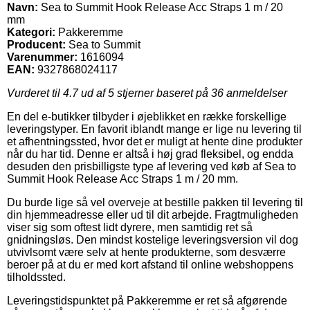
Navn:
Sea to Summit Hook Release Acc Straps 1 m / 20
mm
Kategori:
Pakkeremme
Producent:
Sea to Summit
Varenummer:
1616094
EAN:
9327868024117
Vurderet til
4.7
ud af 5 stjerner baseret på
36
anmeldelser
En del e-butikker tilbyder i øjeblikket en række forskellige
leveringstyper. En favorit iblandt mange er lige nu levering til
et afhentningssted, hvor det er muligt at hente dine produkter
når du har tid. Denne er altså i høj grad fleksibel, og endda
desuden den prisbilligste type af levering ved køb af Sea to
Summit Hook Release Acc Straps 1 m / 20 mm.
Du burde lige så vel overveje at bestille pakken til levering til
din hjemmeadresse eller ud til dit arbejde. Fragtmuligheden
viser sig som oftest lidt dyrere, men samtidig ret så
gnidningsløs. Den mindst kostelige leveringsversion vil dog
utvivlsomt være selv at hente produkterne, som desværre
beroer på at du er med kort afstand til online webshoppens
tilholdssted.
Leveringstidspunktet på Pakkeremme er ret så afgørende