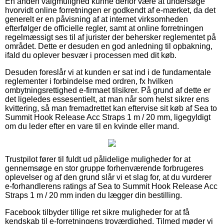
En anden valgmulighed kunne derfor være at undersøge
hvorvidt online forretningen er godkendt af e-mærket, da det
generelt er en påvisning af at internet virksomheden
efterfølger de officielle regler, samt at online forretningen
regelmæssigt ses til af jurister der behersker reglementet på
området. Dette er desuden en god anledning til opbakning,
ifald du oplever besvær i processen med dit køb.
Desuden foreslår vi at kunden er sat ind i de fundamentale
reglementer i forbindelse med ordren, fx hvilken
ombytningsrettighed e-firmaet tilsikrer. På grund af dette er
det ligeledes essesentielt, at man når som helst sikrer ens
kvittering, så man fremadrettet kan eftervise sit køb af Sea to
Summit Hook Release Acc Straps 1 m / 20 mm, ligegyldigt
om du leder efter en vare til en kvinde eller mand.
Trustpilot fører til fuldt ud pålidelige muligheder for at
gennemsøge en stor gruppe forhenværende forbrugeres
oplevelser og af den grund slår vi et slag for, at du vurderer
e-forhandlerens ratings af Sea to Summit Hook Release Acc
Straps 1 m / 20 mm inden du lægger din bestilling.
Facebook tilbyder tillige ret sikre muligheder for at få
kendskab til e-forretningens troværdighed. Tilmed møder vi