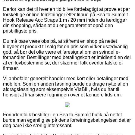
Derfor kan det til hver en tid blive fordelagtigt at prøve et par
forskellige online forretninger efter tilbud på Sea to Summit
Hook Release Acc Straps 1 m / 20 mm inden du færdiggør
din shopping, sådan at du er garanteret at opnå den
prisbilligste pris.
Du må bare være obs på, at såfremt en shop på nettet
tilbyder et produkt til salg for en pris som virker usædvanlig
god, så bør det ofte være et faresignal om en svindel e-
forhandler. Bestillinger med betalingskort er imidlertid en del
af en lovbestemmelse, der skærmer folk overfor falske e-
firmaer.
Vi anbefaler generelt handler med kort eller betalinger med
mobilen. Som en anden løsning burde du drage nytte af en
afdragsløsning som eksempelvis ViaBill, hvis du har til
hensigt at finansiere regningen over et længere tidsrum.
Forinden folk bestiller i en Sea to Summit butik på nettet
burde man egentlig se på dens forretningsbetingelser, det er
dog bare ikke særlig interessant.