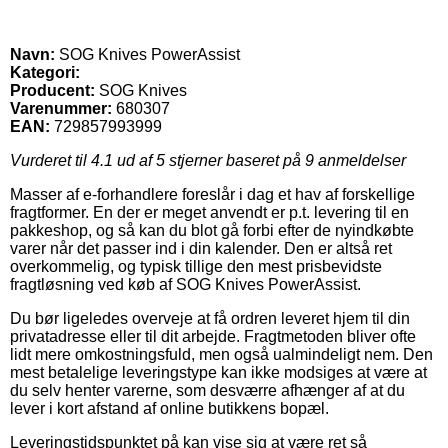
Navn:
SOG Knives PowerAssist
Kategori:
Producent:
SOG Knives
Varenummer:
680307
EAN:
729857993999
Vurderet til
4.1
ud af 5 stjerner baseret på
9
anmeldelser
Masser af e-forhandlere foreslår i dag et hav af forskellige
fragtformer. En der er meget anvendt er p.t. levering til en
pakkeshop, og så kan du blot gå forbi efter de nyindkøbte
varer når det passer ind i din kalender. Den er altså ret
overkommelig, og typisk tillige den mest prisbevidste
fragtløsning ved køb af SOG Knives PowerAssist.
Du bør ligeledes overveje at få ordren leveret hjem til din
privatadresse eller til dit arbejde. Fragtmetoden bliver ofte
lidt mere omkostningsfuld, men også ualmindeligt nem. Den
mest betalelige leveringstype kan ikke modsiges at være at
du selv henter varerne, som desværre afhænger af at du
lever i kort afstand af online butikkens bopæl.
Leveringstidspunktet på kan vise sig at være ret så