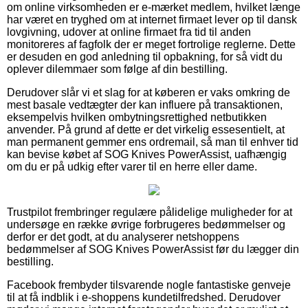
om online virksomheden er e-mærket medlem, hvilket længe
har været en tryghed om at internet firmaet lever op til dansk
lovgivning, udover at online firmaet fra tid til anden
monitoreres af fagfolk der er meget fortrolige reglerne. Dette
er desuden en god anledning til opbakning, for så vidt du
oplever dilemmaer som følge af din bestilling.
Derudover slår vi et slag for at køberen er vaks omkring de
mest basale vedtægter der kan influere på transaktionen,
eksempelvis hvilken ombytningsrettighed netbutikken
anvender. På grund af dette er det virkelig essesentielt, at
man permanent gemmer ens ordremail, så man til enhver tid
kan bevise købet af SOG Knives PowerAssist, uafhængig
om du er på udkig efter varer til en herre eller dame.
Trustpilot frembringer regulære pålidelige muligheder for at
undersøge en række øvrige forbrugeres bedømmelser og
derfor er det godt, at du analyserer netshoppens
bedømmelser af SOG Knives PowerAssist før du lægger din
bestilling.
Facebook frembyder tilsvarende nogle fantastiske genveje
til at få indblik i e-shoppens kundetilfredshed. Derudover