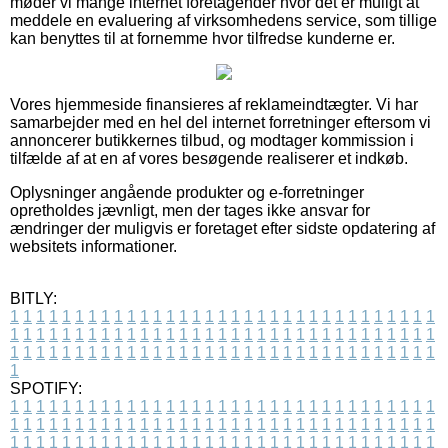
møder vi mange internet foretagender hvor det er muligt at
meddele en evaluering af virksomhedens service, som tillige
kan benyttes til at fornemme hvor tilfredse kunderne er.
Vores hjemmeside finansieres af reklameindtægter. Vi har
samarbejder med en hel del internet forretninger eftersom vi
annoncerer butikkernes tilbud, og modtager kommission i
tilfælde af at en af vores besøgende realiserer et indkøb.
Oplysninger angående produkter og e-forretninger
opretholdes jævnligt, men der tages ikke ansvar for
ændringer der muligvis er foretaget efter sidste opdatering af
websitets informationer.
BITLY:
1
1
1
1
1
1
1
1
1
1
1
1
1
1
1
1
1
1
1
1
1
1
1
1
1
1
1
1
1
1
1
1
1
1
1
1
1
1
1
1
1
1
1
1
1
1
1
1
1
1
1
1
1
1
1
1
1
1
1
1
1
1
1
1
1
1
1
1
1
1
1
1
1
1
1
1
1
1
1
1
1
1
1
1
1
1
1
1
1
1
1
1
1
1
1
1
1
1
1
1
SPOTIFY:
1
1
1
1
1
1
1
1
1
1
1
1
1
1
1
1
1
1
1
1
1
1
1
1
1
1
1
1
1
1
1
1
1
1
1
1
1
1
1
1
1
1
1
1
1
1
1
1
1
1
1
1
1
1
1
1
1
1
1
1
1
1
1
1
1
1
1
1
1
1
1
1
1
1
1
1
1
1
1
1
1
1
1
1
1
1
1
1
1
1
1
1
1
1
1
1
1
1
1