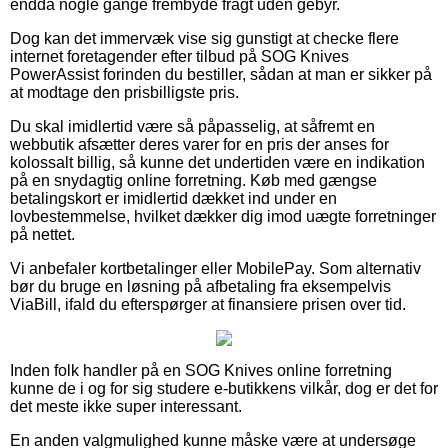
endda nogle gange frembyde fragt uden gebyr.
Dog kan det immervæk vise sig gunstigt at checke flere
internet foretagender efter tilbud på SOG Knives
PowerAssist forinden du bestiller, sådan at man er sikker på
at modtage den prisbilligste pris.
Du skal imidlertid være så påpasselig, at såfremt en
webbutik afsætter deres varer for en pris der anses for
kolossalt billig, så kunne det undertiden være en indikation
på en snydagtig online forretning. Køb med gængse
betalingskort er imidlertid dækket ind under en
lovbestemmelse, hvilket dækker dig imod uægte forretninger
på nettet.
Vi anbefaler kortbetalinger eller MobilePay. Som alternativ
bør du bruge en løsning på afbetaling fra eksempelvis
ViaBill, ifald du efterspørger at finansiere prisen over tid.
Inden folk handler på en SOG Knives online forretning
kunne de i og for sig studere e-butikkens vilkår, dog er det for
det meste ikke super interessant.
En anden valgmulighed kunne måske være at undersøge