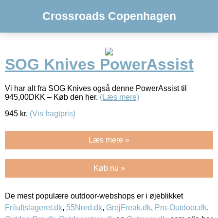
Crossroads Copenhagen
SOG Knives PowerAssist
Vi har alt fra SOG Knives også denne PowerAssist til
945,00DKK – Køb den her.
(Læs mere)
945
kr.
(Vis fragtpris)
Læs mere »
Køb nu »
De mest populære outdoor-webshops er i øjeblikket
Friluftslageret.dk
,
55Nord.dk
,
GrejFreak.dk
,
Pro-Outdoor.dk
,