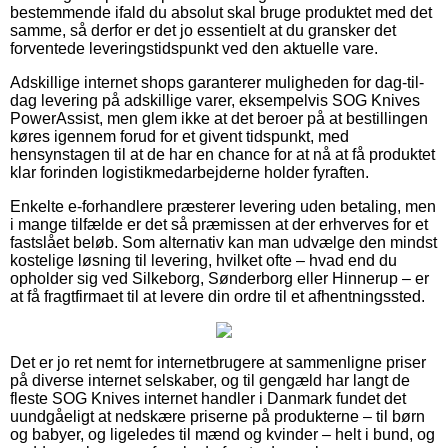
bestemmende ifald du absolut skal bruge produktet med det
samme, så derfor er det jo essentielt at du gransker det
forventede leveringstidspunkt ved den aktuelle vare.
Adskillige internet shops garanterer muligheden for dag-til-
dag levering på adskillige varer, eksempelvis SOG Knives
PowerAssist, men glem ikke at det beroer på at bestillingen
køres igennem forud for et givent tidspunkt, med
hensynstagen til at de har en chance for at nå at få produktet
klar forinden logistikmedarbejderne holder fyraften.
Enkelte e-forhandlere præsterer levering uden betaling, men
i mange tilfælde er det så præmissen at der erhverves for et
fastslået beløb. Som alternativ kan man udvælge den mindst
kostelige løsning til levering, hvilket ofte – hvad end du
opholder sig ved Silkeborg, Sønderborg eller Hinnerup – er
at få fragtfirmaet til at levere din ordre til et afhentningssted.
Det er jo ret nemt for internetbrugere at sammenligne priser
på diverse internet selskaber, og til gengæld har langt de
fleste SOG Knives internet handler i Danmark fundet det
uundgåeligt at nedskære priserne på produkterne – til børn
og babyer, og ligeledes til mænd og kvinder – helt i bund, og