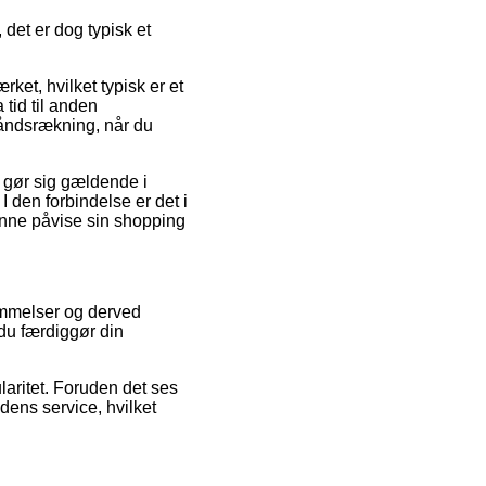
det er dog typisk et
ket, hvilket typisk er et
 tid til anden
håndsrækning, når du
r gør sig gældende i
 den forbindelse er det i
kunne påvise sin shopping
ømmelser og derved
 du færdiggør din
laritet. Foruden det ses
dens service, hvilket