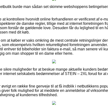
 netbutik burde man sådan set skimme webshoppens betingelser, 
t kontrollere hvorvidt online forhandleren er verificeret af e-mær
pekterer de danske regler, tillige med at internet forretningen fra
som forstår de gældende love. Desuden får du lejlighed til en 
ssen med dit køb.
g om at køber er vaks omkring de mest centrale retningslinjer de
 som eksempelvis hvilken returrettighed forretningen anvender. I
til enhver tid bibeholder sin faktura e-mail, så man senere vil 
ig om man shopper til en dame eller herre.
ske sikre muligheder for at beskue mange aktuelle kunders bed
ker internet selskabets bedømmelser af STEIN – 2XL forud for at
øvrigt en række fine genveje til at få indblik i netbutikkens popu
om giver folk mulighed for at meddele en anmeldelse af virksomhe
fvejning af kundernes tilfredshed.