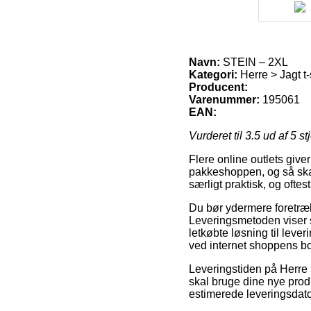
Navn:
STEIN – 2XL
Kategori:
Herre > Jagt t-
Producent:
Varenummer:
195061
EAN:
Vurderet til
3.5
ud af 5 st
Flere online outlets give
pakkeshoppen, og så skal 
særligt praktisk, og ofte
Du bør ydermere foretrækk
Leveringsmetoden viser s
letkøbte løsning til leve
ved internet shoppens b
Leveringstiden på Herre > 
skal bruge dine nye produ
estimerede leveringsda