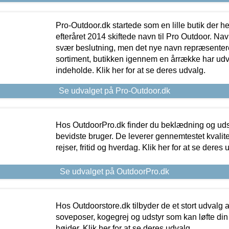
Pro-Outdoor.dk startede som en lille butik der he
efteråret 2014 skiftede navn til Pro Outdoor. Nav
svær beslutning, men det nye navn repræsentere
sortiment, butikken igennem en årrække har udvid
indeholde. Klik her for at se deres udvalg.
Se udvalget på Pro-Outdoor.dk
Hos OutdoorPro.dk finder du beklædning og udsty
bevidste bruger. De leverer gennemtestet kvalitetsu
rejser, fritid og hverdag. Klik her for at se deres 
Se udvalget på OutdoorPro.dk
Hos Outdoorstore.dk tilbyder de et stort udvalg a
soveposer, kogegrej og udstyr som kan løfte din 
højder. Klik her for at se deres udvalg.