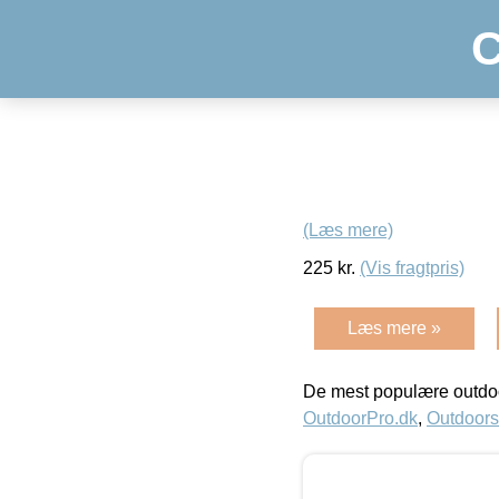
C
(Læs mere)
225
kr.
(Vis fragtpris)
Læs mere »
De mest populære outdoo
OutdoorPro.dk
,
Outdoors