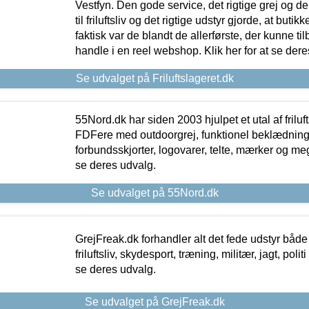
Vestfyn. Den gode service, det rigtige grej og 
til friluftsliv og det rigtige udstyr gjorde, at buti
faktisk var de blandt de allerførste, der kunne ti
handle i en reel webshop. Klik her for at se dere
Se udvalget på Friluftslageret.dk
55Nord.dk har siden 2003 hjulpet et utal af friluf
FDFere med outdoorgrej, funktionel beklædning,
forbundsskjorter, logovarer, telte, mærker og meg
se deres udvalg.
Se udvalget på 55Nord.dk
GrejFreak.dk forhandler alt det fede udstyr både t
friluftsliv, skydesport, træning, militær, jagt, politi
se deres udvalg.
Se udvalget på GrejFreak.dk