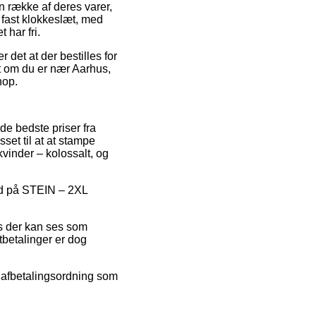
n række af deres varer,
 fast klokkeslæt, med
 har fri.
 det at der bestilles for
gt om du er nær Aarhus,
hop.
 de bedste priser fra
sset til at at stampe
vinder – kolossalt, og
bud på STEIN – 2XL
is der kan ses som
tbetalinger er dog
n afbetalingsordning som