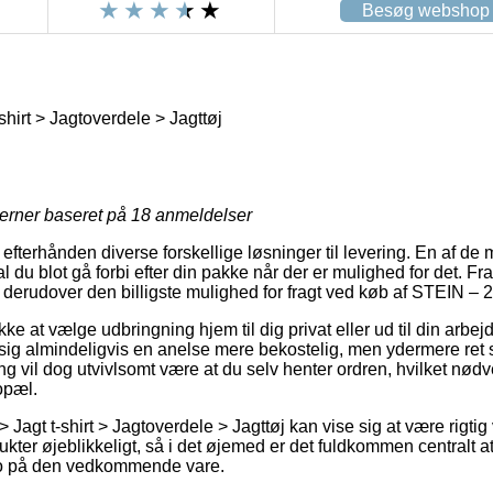
Besøg webshop
shirt > Jagtoverdele > Jagttøj
jerner baseret på
18
anmeldelser
r efterhånden diverse forskellige løsninger til levering. En af de
du blot gå forbi efter din pakke når der er mulighed for det. Fr
st derudover den billigste mulighed for fragt ved køb af STEIN – 
e at vælge udbringning hjem til dig privat eller ud til din arbej
ig almindeligvis en anelse mere bekostelig, men ydermere ret s
ring vil dog utvivlsomt være at du selv henter ordren, hvilket nød
opæl.
Jagt t-shirt > Jagtoverdele > Jagttøj kan vise sig at være rigtig 
kter øjeblikkeligt, så i det øjemed er det fuldkommen centralt a
to på den vedkommende vare.