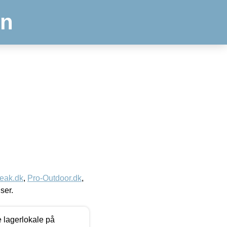
en
eak.dk
,
Pro-Outdoor.dk
,
iser.
le lagerlokale på