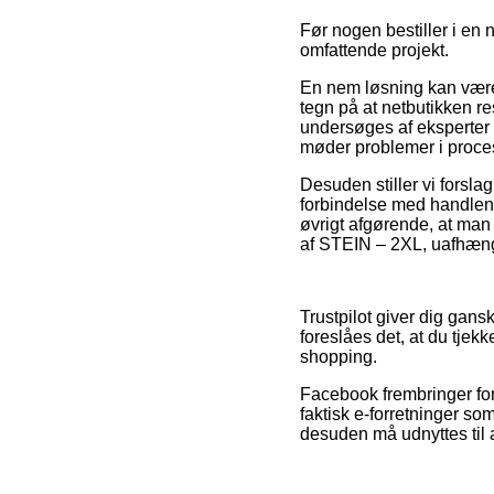
Før nogen bestiller i en
omfattende projekt.
En nem løsning kan være a
tegn på at netbutikken res
undersøges af eksperter 
møder problemer i proce
Desuden stiller vi forsla
forbindelse med handlen,
øvrigt afgørende, at man 
af STEIN – 2XL, uafhæng
Trustpilot giver dig gan
foreslåes det, at du tjek
shopping.
Facebook frembringer for 
faktisk e-forretninger s
desuden må udnyttes til a