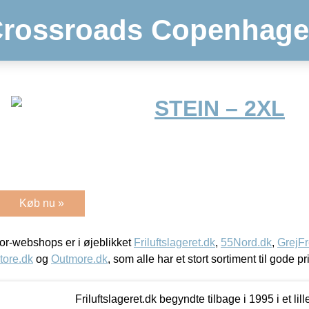
rossroads Copenhag
STEIN – 2XL
Køb nu »
r-webshops er i øjeblikket
Friluftslageret.dk
,
55Nord.dk
,
GrejFr
tore.dk
og
Outmore.dk
, som alle har et stort sortiment til gode pr
Friluftslageret.dk begyndte tilbage i 1995 i et lil