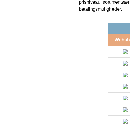
prisniveau, sortimentstø
betalingsmuligheder.
Websh