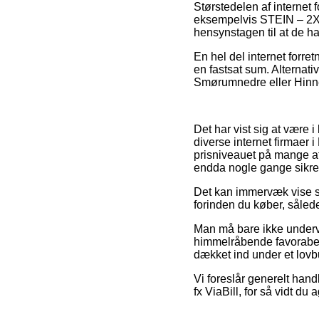
Størstedelen af internet 
eksempelvis STEIN – 2XL,
hensynstagen til at de ha
En hel del internet forre
en fastsat sum. Alternati
Smørumnedre eller Hinneru
Det har vist sig at være i
diverse internet firmaer i
prisniveauet på mange af 
endda nogle gange sikre
Det kan immervæk vise si
forinden du køber, således
Man må bare ikke undervur
himmelråbende favorabel,
dækket ind under et lovb
Vi foreslår generelt han
fx ViaBill, for så vidt du