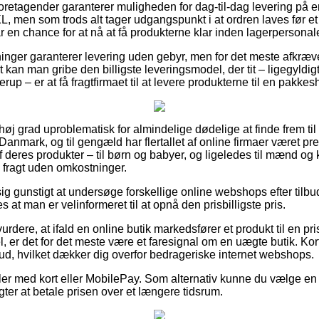
foretagender garanterer muligheden for dag-til-dag levering på e
 men som trods alt tager udgangspunkt i at ordren laves før et
r en chance for at nå at få produkterne klar inden lagerpersonalet
tninger garanterer levering uden gebyr, men for det meste afkræver
vt kan man gribe den billigste leveringsmodel, der tit – ligegyldi
p – er at få fragtfirmaet til at levere produkterne til en pakkes
 høj grad uproblematisk for almindelige dødelige at finde frem til
 Danmark, og til gengæld har flertallet af online firmaer været pre
deres produkter – til børn og babyer, og ligeledes til mænd og k
 fragt uden omkostninger.
g gunstigt at undersøge forskellige online webshops efter til
 at man er velinformeret til at opnå den prisbilligste pris.
dere, at ifald en online butik markedsfører et produkt til en pr
 er det for det meste være et faresignal om en uægte butik. Kor
ud, hvilket dækker dig overfor bedrageriske internet webshops.
dler med kort eller MobilePay. Som alternativ kunne du vælge e
 agter at betale prisen over et længere tidsrum.