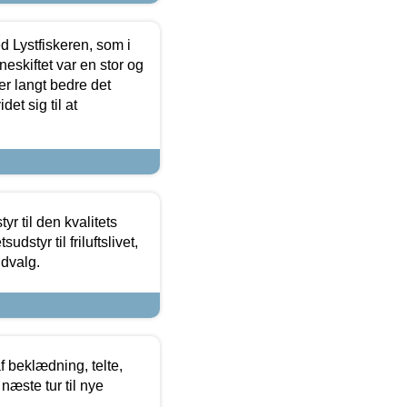
d Lystfiskeren, som i
neskiftet var en stor og
r langt bedre det
et sig til at
r til den kvalitets
dstyr til friluftslivet,
udvalg.
f beklædning, telte,
næste tur til nye