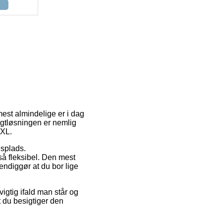
 mest almindelige er i dag
agtløsningen er nemlig
2XL.
dsplads.
å fleksibel. Den mest
vendiggør at du bor lige
vigtig ifald man står og
t du besigtiger den