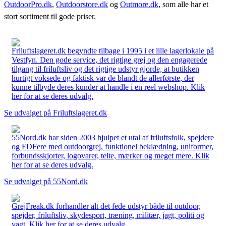
OutdoorPro.dk
,
Outdoorstore.dk
og
Outmore.dk
, som alle har et
stort sortiment til gode priser.
Friluftslageret.dk begyndte tilbage i 1995 i et lille lagerlokale på
Vestfyn. Den gode service, det rigtige grej og den engagerede
tilgang til friluftsliv og det rigtige udstyr gjorde, at butikken
hurtigt voksede og faktisk var de blandt de allerførste, der
kunne tilbyde deres kunder at handle i en reel webshop. Klik
her for at se deres udvalg.
Se udvalget på Friluftslageret.dk
55Nord.dk har siden 2003 hjulpet et utal af friluftsfolk, spejdere
og FDFere med outdoorgrej, funktionel beklædning, uniformer,
forbundsskjorter, logovarer, telte, mærker og meget mere. Klik
her for at se deres udvalg.
Se udvalget på 55Nord.dk
GrejFreak.dk forhandler alt det fede udstyr både til outdoor,
spejder, friluftsliv, skydesport, træning, militær, jagt, politi og
vagt. Klik her for at se deres udvalg.