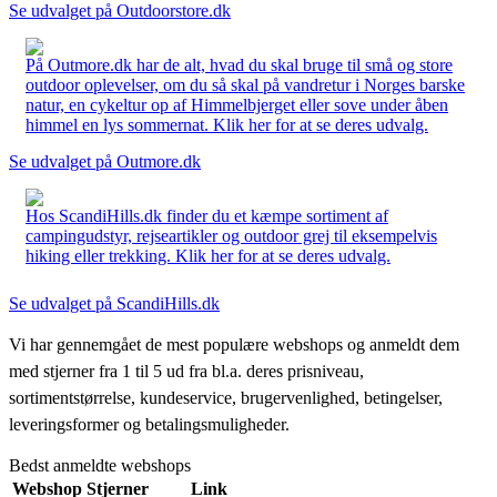
Se udvalget på Outdoorstore.dk
På Outmore.dk har de alt, hvad du skal bruge til små og store
outdoor oplevelser, om du så skal på vandretur i Norges barske
natur, en cykeltur op af Himmelbjerget eller sove under åben
himmel en lys sommernat. Klik her for at se deres udvalg.
Se udvalget på Outmore.dk
Hos ScandiHills.dk finder du et kæmpe sortiment af
campingudstyr, rejseartikler og outdoor grej til eksempelvis
hiking eller trekking. Klik her for at se deres udvalg.
Se udvalget på ScandiHills.dk
Vi har gennemgået de mest populære webshops og anmeldt dem
med stjerner fra 1 til 5 ud fra bl.a. deres prisniveau,
sortimentstørrelse, kundeservice, brugervenlighed, betingelser,
leveringsformer og betalingsmuligheder.
Bedst anmeldte webshops
Webshop
Stjerner
Link