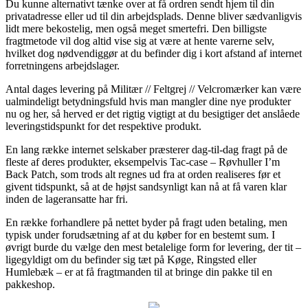
Du kunne alternativt tænke over at få ordren sendt hjem til din
privatadresse eller ud til din arbejdsplads. Denne bliver sædvanligvis
lidt mere bekostelig, men også meget smertefri. Den billigste
fragtmetode vil dog altid vise sig at være at hente varerne selv,
hvilket dog nødvendiggør at du befinder dig i kort afstand af internet
forretningens arbejdslager.
Antal dages levering på Militær // Feltgrej // Velcromærker kan være
ualmindeligt betydningsfuld hvis man mangler dine nye produkter
nu og her, så herved er det rigtig vigtigt at du besigtiger det anslåede
leveringstidspunkt for det respektive produkt.
En lang række internet selskaber præsterer dag-til-dag fragt på de
fleste af deres produkter, eksempelvis Tac-case – Røvhuller I’m
Back Patch, som trods alt regnes ud fra at orden realiseres før et
givent tidspunkt, så at de højst sandsynligt kan nå at få varen klar
inden de lageransatte har fri.
En række forhandlere på nettet byder på fragt uden betaling, men
typisk under forudsætning af at du køber for en bestemt sum. I
øvrigt burde du vælge den mest betalelige form for levering, der tit –
ligegyldigt om du befinder sig tæt på Køge, Ringsted eller
Humlebæk – er at få fragtmanden til at bringe din pakke til en
pakkeshop.