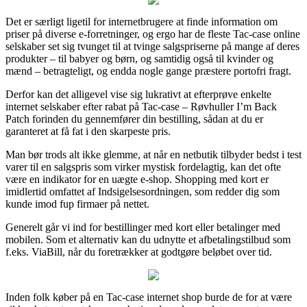
Det er særligt ligetil for internetbrugere at finde information om
priser på diverse e-forretninger, og ergo har de fleste Tac-case online
selskaber set sig tvunget til at tvinge salgspriserne på mange af deres
produkter – til babyer og børn, og samtidig også til kvinder og
mænd – betragteligt, og endda nogle gange præstere portofri fragt.
Derfor kan det alligevel vise sig lukrativt at efterprøve enkelte
internet selskaber efter rabat på Tac-case – Røvhuller I’m Back
Patch forinden du gennemfører din bestilling, sådan at du er
garanteret at få fat i den skarpeste pris.
Man bør trods alt ikke glemme, at når en netbutik tilbyder bedst i test
varer til en salgspris som virker mystisk fordelagtig, kan det ofte
være en indikator for en uægte e-shop. Shopping med kort er
imidlertid omfattet af Indsigelsesordningen, som redder dig som
kunde imod fup firmaer på nettet.
Generelt går vi ind for bestillinger med kort eller betalinger med
mobilen. Som et alternativ kan du udnytte et afbetalingstilbud som
f.eks. ViaBill, når du foretrækker at godtgøre beløbet over tid.
Inden folk køber på en Tac-case internet shop burde de for at være