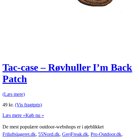
Tac-case – Røvhuller I’m Back
Patch
(Læs mere)
49
kr.
(Vis fragtpris)
Læs mere »
Køb nu »
De mest populære outdoor-webshops er i øjeblikket
Friluftslageret.dk
,
55Nord.dk
,
GrejFreak.dk
,
Pro-Outdoor.dk
,