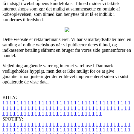
få indsigt i webshoppens kundefokus. Tilmed møder vi faktisk
internet shops som gør det muligt at sammensætte en omtale af
købsoplevelsen, som tilmed kan benyttes til at få et indblik i
kundernes tilfredshed.
Dette website er reklamefinansieret. Vi har samarbejdsaftaler med en
samling af online webshops når vi publicerer deres tilbud, og
indkasserer betaling såfremt en bruger fra vores side gennemfører en
handel.
Vejledning angående varer og internet varehuse i Danmark
vedligeholdes hyppigt, men det er ikke muligt for os at give
garantier imod justeringer der er blevet implementeret siden vi sidst
opdaterede de viste data.
BITLY:
1
1
1
1
1
1
1
1
1
1
1
1
1
1
1
1
1
1
1
1
1
1
1
1
1
1
1
1
1
1
1
1
1
1
1
1
1
1
1
1
1
1
1
1
1
1
1
1
1
1
1
1
1
1
1
1
1
1
1
1
1
1
1
1
1
1
1
1
1
1
1
1
1
1
1
1
1
1
1
1
1
1
1
1
1
1
1
1
1
1
1
1
1
1
1
1
1
1
1
1
SPOTIFY:
1
1
1
1
1
1
1
1
1
1
1
1
1
1
1
1
1
1
1
1
1
1
1
1
1
1
1
1
1
1
1
1
1
1
1
1
1
1
1
1
1
1
1
1
1
1
1
1
1
1
1
1
1
1
1
1
1
1
1
1
1
1
1
1
1
1
1
1
1
1
1
1