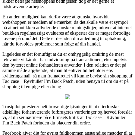
sikker betragte netshoppens betingelser, dog er det gerne et
tidskrævende arbejde.
En anden mulighed kan derfor være at granske hvorvidt
webshoppen er medlem af e-mærket, da det skulle være et sympol
på at netbutikken adlyder de danske retningslinjer, udover at internet
butikken regelmæssigt evalueres af eksperter der er meget fortrolige
lovene på området. Dette er desuden din anledning til opbakning,
når du forvoldes problemer som følge af din handel.
Ligeledes er det fornuftigt at du er omhyggelig omkring de mest
relevante vilkår der har indvirkning på transaktionen, eksempelvis
den bytteret online forhandleren anvender. I den relation er det på
samme måde afgørende, at man til enhver tid beholder ens
kvitteringsmail, så man fremadrettet vil kunne bevise sin shopping af
Tac-case – Røvhuller I’m Back Patch, uden hensyn til om du er på
shopping til en pige eller dreng.
Trustpilot præsterer helt troværdige løsninger til at efterforske
adskillige forhenværende forbrugeres vurderinger og herved foreslår
vi, at du ser nærmere på e-firmaets kritik af Tac-case – Røvhuller
I’m Back Patch forinden du placerer din ordre.
Facebook giver dig for øvrigt fuldkommen anstændige metoder til at