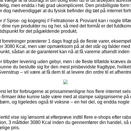
vælge at få udbragt til din bolig eller ud til dit arbejdes adres
telig, men endda i høj grad ukompliceret. Den prisbilligste form 
 dog nødvendiggør at du fysisk befinder dig tæt på internet forh
// Spise- og kogegrej // Feltrationer & Proviant kan i nogle tilf
 dine nye produkter nu og her, så med det formål er det fuldkom
tidspunkt for det pågældende produkt.
forretninger præsterer 1 dags fragt på de fleste varer, eksempe
ider 3080 Kcal, men vær opmærksom på at det står og falder med 
punkt, sådan at de garanteret kan nå at få varerne afsendt inden p
 tilbyder levering uden gebyr, men i de fleste tilfælde kræves d
kunne du beslutte sig for den mest prisbevidste fragttype, hvilke
enstrup – vil være at få dem til at levere din ordre til et afhentn
rst let for forbrugerne at prissammenligne hos flere internet sel
e-firmaer ikke kunne lade være med at stampe salgspriserne på
 børn, og ligeledes også til voksne – en hel del, og endda nogle
rtid vise sig lønsomt at efterprøve indtil flere e-shops efter rab
ion, 3 måltider 3080 Kcal inden du gennemfører din handel, så 
elige pris.