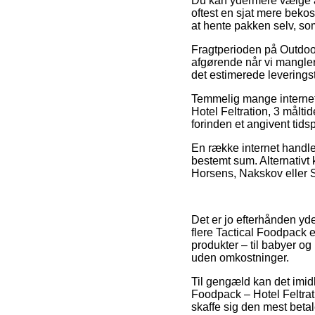
Du kan ydermere vælge at 
oftest en sjat mere bekos
at hente pakken selv, som
Fragtperioden på Outdoor 
afgørende når vi mangler
det estimerede leverings
Temmelig mange internet 
Hotel Feltration, 3 målt
forinden et angivent tids
En række internet handler
bestemt sum. Alternativt 
Horsens, Nakskov eller Sv
Det er jo efterhånden yde
flere Tactical Foodpack 
produkter – til babyer og
uden omkostninger.
Til gengæld kan det imidle
Foodpack – Hotel Feltrat
skaffe sig den mest betal