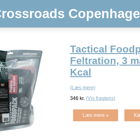
rossroads Copenhag
Tactical Foodp
Feltration, 3 m
Kcal
(Læs mere)
346
kr.
(Vis fragtpris)
Læs mere »
Kø