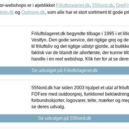
r-webshops er i øjeblikket
Friluftslageret.dk
,
55Nord.dk
,
GrejFr
tore.dk
og
Outmore.dk
, som alle har et stort sortiment til gode pr
Friluftslageret.dk begyndte tilbage i 1995 i et lil
Vestfyn. Den gode service, det rigtige grej og 
til friluftsliv og det rigtige udstyr gjorde, at buti
faktisk var de blandt de allerførste, der kunne ti
handle i en reel webshop. Klik her for at se dere
Se udvalget på Friluftslageret.dk
55Nord.dk har siden 2003 hjulpet et utal af friluf
FDFere med outdoorgrej, funktionel beklædning,
forbundsskjorter, logovarer, telte, mærker og meg
se deres udvalg.
Se udvalget på 55Nord.dk