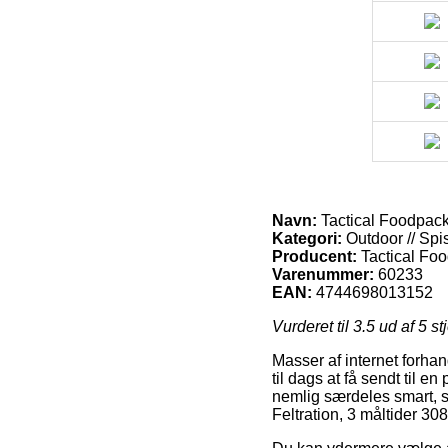
Navn:
Tactical Foodpack 
Kategori:
Outdoor // Spis
Producent:
Tactical Fo
Varenummer:
60233
EAN:
4744698013152
Vurderet til
3.5
ud af 5 st
Masser af internet forhan
til dags at få sendt til 
nemlig særdeles smart, s
Feltration, 3 måltider 30