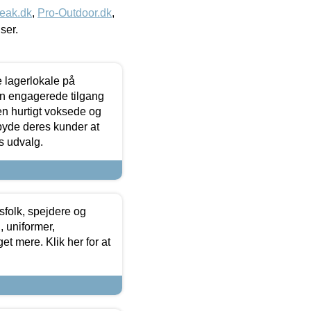
eak.dk
,
Pro-Outdoor.dk
,
iser.
le lagerlokale på
den engagerede tilgang
kken hurtigt voksede og
lbyde deres kunder at
s udvalg.
tsfolk, spejdere og
 uniformer,
et mere. Klik her for at