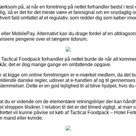
som på, at når en forretning på nettet forhandler bedst i test v
illig, så er det for det meste være et faresignal om en snydagtig
 hvert fald omfattet af et regulativ, som redder dig som køber imo
ger eller MobilePay. Alternativt kan du drage fordel af en afdrags
inansiere pengene over et længere tidsrum.
Tactical Foodpack forhandler på nettet burde de når alt kommer t
lkår, det er dog mange gange en omfattende opgave.
e at kigge om online forretningen er e-mærket medlem, da det b
ældende danske regler, udover at e-handlen af og til gennemse
temmelser. Dette er en god lejlighed til at blive hjulpet, hvis d
at du er vidende om de elementære retningslinjer der kan hånd
t shoppen tilsikrer. I relation til det er det tilmed vigtigt, at man
ettet vil kunne påvise sit køb af Tactical Foodpack – Hotel Felt
en mand eller kvinde.