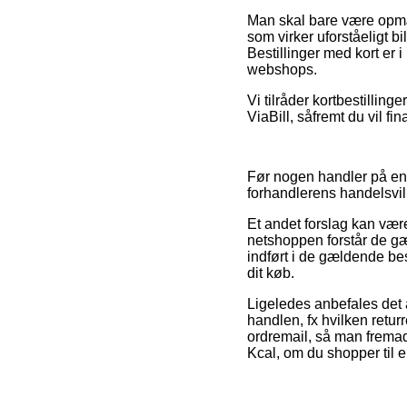
Man skal bare være opmærk
som virker uforståeligt b
Bestillinger med kort er i
webshops.
Vi tilråder kortbestillin
ViaBill, såfremt du vil f
Før nogen handler på en 
forhandlerens handelsvi
Et andet forslag kan vær
netshoppen forstår de g
indført i de gældende bes
dit køb.
Ligeledes anbefales det 
handlen, fx hvilken returre
ordremail, så man fremadr
Kcal, om du shopper til 