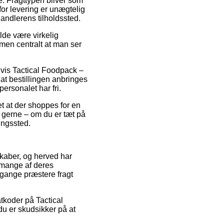
se. Fragttypen bliver som
for levering er unægtelig
andlerens tilholdssted.
ælde være virkelig
men centralt at man ser
lvis Tactical Foodpack –
at bestillingen anbringes
ersonalet har fri.
et at der shoppes for en
t gerne – om du er tæt på
ingssted.
skaber, og herved har
 mange af deres
 gange præstere fragt
atkoder på Tactical
du er skudsikker på at