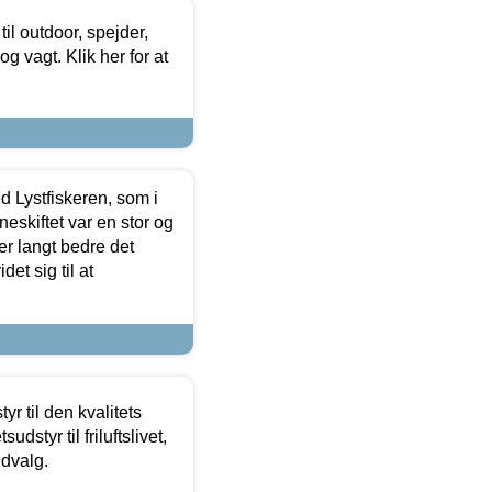
il outdoor, spejder,
 og vagt. Klik her for at
d Lystfiskeren, som i
neskiftet var en stor og
r langt bedre det
et sig til at
r til den kvalitets
dstyr til friluftslivet,
udvalg.