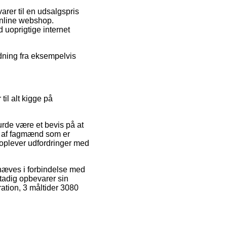
arer til en udsalgspris
 online webshop.
d uoprigtige internet
ordning fra eksempelvis
il alt kigge på
urde være et bevis på at
s af fagmænd som er
u oplever udfordringer med
hæves i forbindelse med
 stadig opbevarer sin
ration, 3 måltider 3080