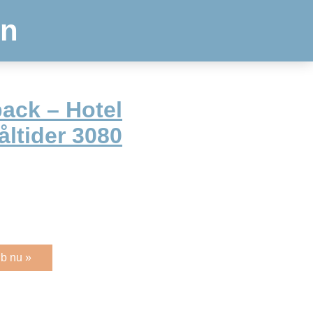
en
ack – Hotel
åltider 3080
b nu »