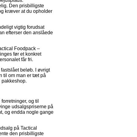
rbejdsplads.
ig. Den prisbilligste
dog kræver at du opholder
deligt vigtig forudsat
man efterser den anslåede
Tactical Foodpack –
inges før et konkret
sonalet får fri.
 fastslået beløb. I øvrigt
n til om man er tæt på
en pakkeshop.
orretninger, og til
tvinge udsalgspriserne på
ant, og endda nogle gange
udsalg på Tactical
nte den prisbilligste