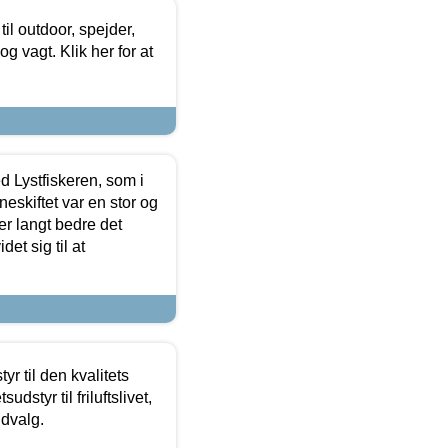
il outdoor, spejder,
 og vagt. Klik her for at
d Lystfiskeren, som i
neskiftet var en stor og
r langt bedre det
et sig til at
r til den kvalitets
dstyr til friluftslivet,
udvalg.