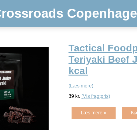
rossroads Copenhag
Tactical Food
Teriyaki Beef 
kcal
(Læs mere)
39
kr.
(Vis fragtpris)
Læs mere »
Kø