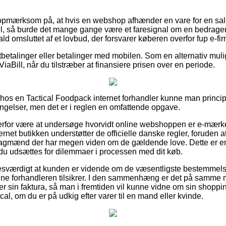
opmærksom på, at hvis en webshop afhænder en vare for en sal
, så burde det mange gange være et faresignal om en bedrageri
fald omsluttet af et lovbud, der forsvarer køberen overfor fup e-fi
rtbetalinger eller betalinger med mobilen. Som en alternativ m
iaBill, når du tilstræber at finansiere prisen over en periode.
r hos en Tactical Foodpack internet forhandler kunne man princ
ngelser, men det er i reglen en omfattende opgave.
 derfor være at undersøge hvorvidt online webshoppen er e-mær
ernet butikken understøtter de officielle danske regler, foruden a
fagmænd der har megen viden om de gældende love. Dette er en 
 du udsættes for dilemmaer i processen med dit køb.
esværdigt at kunden er vidende om de væsentligste bestemmelse
nline forhandleren tilsikrer. I den sammenhæng er det på samme 
 sin faktura, så man i fremtiden vil kunne vidne om sin shoppi
cal, om du er på udkig efter varer til en mand eller kvinde.