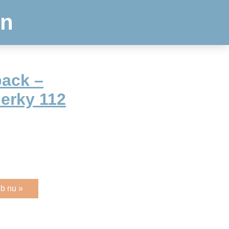
en
pack –
Jerky 112
b nu »