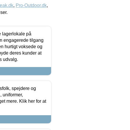
eak.dk
,
Pro-Outdoor.dk
,
iser.
le lagerlokale på
den engagerede tilgang
kken hurtigt voksede og
lbyde deres kunder at
s udvalg.
tsfolk, spejdere og
 uniformer,
et mere. Klik her for at