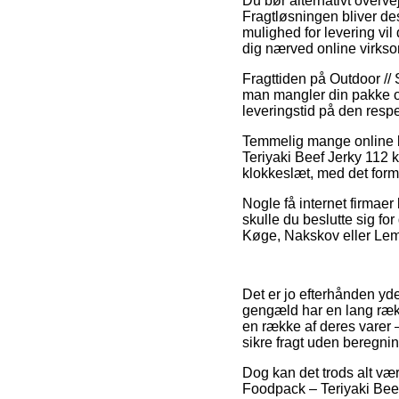
Du bør alternativt overve
Fragtløsningen bliver de
mulighed for levering vil
dig nærved online virks
Fragttiden på Outdoor // S
man mangler din pakke om
leveringstid på den respe
Temmelig mange online bu
Teriyaki Beef Jerky 112 k
klokkeslæt, med det formå
Nogle få internet firmaer l
skulle du beslutte sig fo
Køge, Nakskov eller Lemvi
Det er jo efterhånden yder
gengæld har en lang rækk
en række af deres varer 
sikre fragt uden beregnin
Dog kan det trods alt vær
Foodpack – Teriyaki Beef 