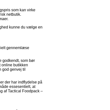
gspris som kan virke
sk netbutik.
rmaer.
ulighed kunne du vælge en
ipielt gennemlæse
ke godkendt, som bør
t online butikken
god genvej til
r der har indflydelse på
måde essesentielt, at
ng af Tactical Foodpack –