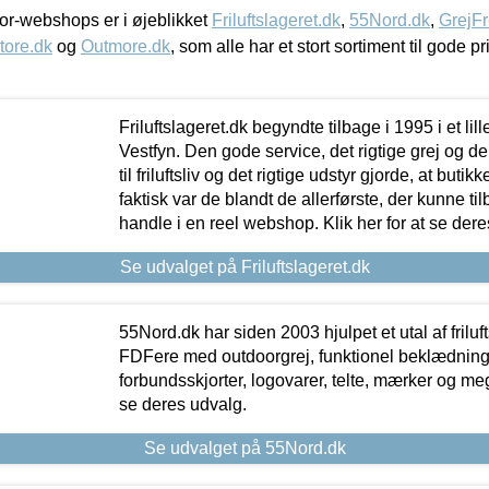
r-webshops er i øjeblikket
Friluftslageret.dk
,
55Nord.dk
,
GrejFr
tore.dk
og
Outmore.dk
, som alle har et stort sortiment til gode pr
Friluftslageret.dk begyndte tilbage i 1995 i et lil
Vestfyn. Den gode service, det rigtige grej og 
til friluftsliv og det rigtige udstyr gjorde, at buti
faktisk var de blandt de allerførste, der kunne ti
handle i en reel webshop. Klik her for at se dere
Se udvalget på Friluftslageret.dk
55Nord.dk har siden 2003 hjulpet et utal af friluf
FDFere med outdoorgrej, funktionel beklædning,
forbundsskjorter, logovarer, telte, mærker og meg
se deres udvalg.
Se udvalget på 55Nord.dk