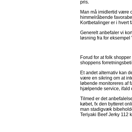
pris.
Man må imidlertid være 
himmelråbende favorabel
Kortbetalinger er i hvert 
Generelt anbefaler vi ko
løsning fra for eksempel V
Forud for at folk shoppe
shoppens forretningsbeti
Et andet alternativ kan
være en sikring om at int
løbende monitoreres af 
hjælpende service, ifald
Tilmed er det anbefalels
købet, fx den bytteret o
man stadigvæk bibeholder
Teriyaki Beef Jerky 112 k