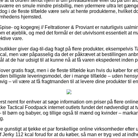
je at få ordren sendt hjem til din privatadresse eller ud på din a
sværre en smule mindre prisbillig, men ydermere ultra let gængel
 dog i de fleste tilfælde være selv at hente produkterne, hvilket 
omhedens hjemsted.
pise- og kogegrej // Feltrationer & Proviant er naturligvis ualmin
 et øjeblik, og med det formål er det utvivlsomt essentielt at 
ktive vare.
tikker giver dag-til-dag fragt på flere produkter, eksempelvis 
cal, men vær påpasselig da det er påkrævet at bestillingen anbr
l at de har udsigt til at kunne nå at få varen ekspederet inden per
over gratis fragt, men i de fleste tilfælde kun hvis du køber for et
r den billigste leveringsmodel, der i mange tilfælde – uden hensy
g – vil være at få fragtmanden til at levere dine produkter til 
st nemt for enhver at søge information om priser på flere online f
e Tactical Foodpack internet outlets fundet det nødvendigt at 
– til børn og babyer, og tillige også til mænd og kvinder – mark
g.
e gunstigt at tjekke et par forskellige online virksomheder efter 
Jerky 112 kcal forud for at du køber, så man er tryg ved at indhe