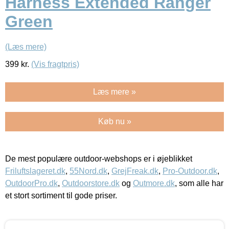
Harness Extended Ranger
Green
(Læs mere)
399
kr.
(Vis fragtpris)
Læs mere »
Køb nu »
De mest populære outdoor-webshops er i øjeblikket
Friluftslageret.dk
,
55Nord.dk
,
GrejFreak.dk
,
Pro-Outdoor.dk
,
OutdoorPro.dk
,
Outdoorstore.dk
og
Outmore.dk
, som alle har
et stort sortiment til gode priser.