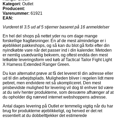
Kategori:
Outlet
Producent:
Varenummer:
61921
EAN:
Vurderet til
3.5
ud af 5 stjerner baseret på
16
anmeldelser
En hel del shops på nettet yder nu om dage mange
forskellige fragtløsninger. En af de mest almindelige er i
øjeblikket pakkeshops, og så kan du blot gå forbi efter din
nyindkøbte vare når det passer ind i din kalender. Metoden
er nemlig usædvanlig bekvem, og oftest endda den mest
letkøbte leveringsform ved køb af Tactical Tailor Fight Light
X Harness Extended Ranger Green.
Du kan alternativt prøve at få det leveret til din adresse eller
ud til din arbejdsplads. Muligheden bliver i regelen lidt mere
pebret, men endvidere ret så ukompliceret. Den mest
prisbevidste mulighed for levering vil dog til enhver tid være
at du selv henter produkterne, som desværre afhænger af at
du opholder dig nærved internet webshoppens adresse.
Antal dages levering på Outlet er temmelig vigtig når du har
brug for produkterne øjeblikkeligt, og herved er det ret
essentielt at du dobbelttjekker det estimerede