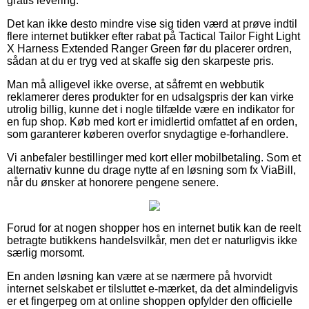
gratis levering.
Det kan ikke desto mindre vise sig tiden værd at prøve indtil
flere internet butikker efter rabat på Tactical Tailor Fight Light
X Harness Extended Ranger Green før du placerer ordren,
sådan at du er tryg ved at skaffe sig den skarpeste pris.
Man må alligevel ikke overse, at såfremt en webbutik
reklamerer deres produkter for en udsalgspris der kan virke
utrolig billig, kunne det i nogle tilfælde være en indikator for
en fup shop. Køb med kort er imidlertid omfattet af en orden,
som garanterer køberen overfor snydagtige e-forhandlere.
Vi anbefaler bestillinger med kort eller mobilbetaling. Som et
alternativ kunne du drage nytte af en løsning som fx ViaBill,
når du ønsker at honorere pengene senere.
Forud for at nogen shopper hos en internet butik kan de reelt
betragte butikkens handelsvilkår, men det er naturligvis ikke
særlig morsomt.
En anden løsning kan være at se nærmere på hvorvidt
internet selskabet er tilsluttet e-mærket, da det almindeligvis
er et fingerpeg om at online shoppen opfylder den officielle