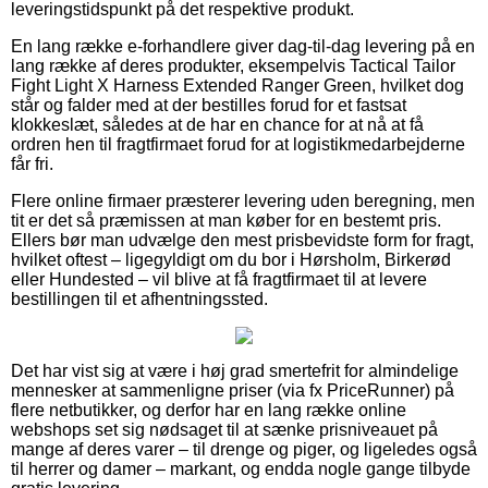
leveringstidspunkt på det respektive produkt.
En lang række e-forhandlere giver dag-til-dag levering på en
lang række af deres produkter, eksempelvis Tactical Tailor
Fight Light X Harness Extended Ranger Green, hvilket dog
står og falder med at der bestilles forud for et fastsat
klokkeslæt, således at de har en chance for at nå at få
ordren hen til fragtfirmaet forud for at logistikmedarbejderne
får fri.
Flere online firmaer præsterer levering uden beregning, men
tit er det så præmissen at man køber for en bestemt pris.
Ellers bør man udvælge den mest prisbevidste form for fragt,
hvilket oftest – ligegyldigt om du bor i Hørsholm, Birkerød
eller Hundested – vil blive at få fragtfirmaet til at levere
bestillingen til et afhentningssted.
Det har vist sig at være i høj grad smertefrit for almindelige
mennesker at sammenligne priser (via fx PriceRunner) på
flere netbutikker, og derfor har en lang række online
webshops set sig nødsaget til at sænke prisniveauet på
mange af deres varer – til drenge og piger, og ligeledes også
til herrer og damer – markant, og endda nogle gange tilbyde