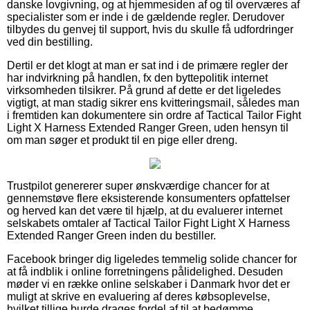
danske lovgivning, og at hjemmesiden af og til overværes af
specialister som er inde i de gældende regler. Derudover
tilbydes du genvej til support, hvis du skulle få udfordringer
ved din bestilling.
Dertil er det klogt at man er sat ind i de primære regler der
har indvirkning på handlen, fx den byttepolitik internet
virksomheden tilsikrer. På grund af dette er det ligeledes
vigtigt, at man stadig sikrer ens kvitteringsmail, således man
i fremtiden kan dokumentere sin ordre af Tactical Tailor Fight
Light X Harness Extended Ranger Green, uden hensyn til
om man søger et produkt til en pige eller dreng.
Trustpilot genererer super ønskværdige chancer for at
gennemstøve flere eksisterende konsumenters opfattelser
og herved kan det være til hjælp, at du evaluerer internet
selskabets omtaler af Tactical Tailor Fight Light X Harness
Extended Ranger Green inden du bestiller.
Facebook bringer dig ligeledes temmelig solide chancer for
at få indblik i online forretningens pålidelighed. Desuden
møder vi en række online selskaber i Danmark hvor det er
muligt at skrive en evaluering af deres købsoplevelse,
hvilket tillige burde drages fordel af til at bedømme