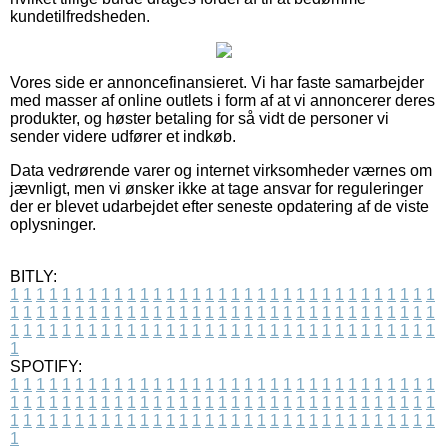
kundetilfredsheden.
Vores side er annoncefinansieret. Vi har faste samarbejder
med masser af online outlets i form af at vi annoncerer deres
produkter, og høster betaling for så vidt de personer vi
sender videre udfører et indkøb.
Data vedrørende varer og internet virksomheder værnes om
jævnligt, men vi ønsker ikke at tage ansvar for reguleringer
der er blevet udarbejdet efter seneste opdatering af de viste
oplysninger.
BITLY:
1
1
1
1
1
1
1
1
1
1
1
1
1
1
1
1
1
1
1
1
1
1
1
1
1
1
1
1
1
1
1
1
1
1
1
1
1
1
1
1
1
1
1
1
1
1
1
1
1
1
1
1
1
1
1
1
1
1
1
1
1
1
1
1
1
1
1
1
1
1
1
1
1
1
1
1
1
1
1
1
1
1
1
1
1
1
1
1
1
1
1
1
1
1
1
1
1
1
1
1
SPOTIFY:
1
1
1
1
1
1
1
1
1
1
1
1
1
1
1
1
1
1
1
1
1
1
1
1
1
1
1
1
1
1
1
1
1
1
1
1
1
1
1
1
1
1
1
1
1
1
1
1
1
1
1
1
1
1
1
1
1
1
1
1
1
1
1
1
1
1
1
1
1
1
1
1
1
1
1
1
1
1
1
1
1
1
1
1
1
1
1
1
1
1
1
1
1
1
1
1
1
1
1
1