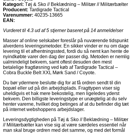
Kategori:
Tøj & Sko // Beklædning – Militær // Militærbælter
Producent:
Tardigrade Tactical
Varenummer:
40235-13665
EAN:
Vurderet til
4.3
ud af 5 stjerner baseret på
14
anmeldelser
Masser af online selskaber foreslår på nuværende tidspunkt
alverdens leveringsmetoder. En sikker vinder er nu om dage
levering til et afhentningssted, fordi du så nemt kan hente de
nyindkøbte varer den dag der passer dig. Metoden er nemlig
ualmindeligt bekvem, samt oftest desuden den mest
betalelige fragtløsning ved køb af Tardigrade Tactical –
Cobra Buckle Belt XXL Mørk Sand / Coyote.
Du bør ydermere beslutte dig for at få ordren sendt til din
bopæl eller ud på din arbejdsplads. Fragttypen viser sig
uheldigvis et hak mere bekostelig, men ligeledes yderst
bekvem. Den billigste leveringstype er unægtelig at du selv
henter varerne, hvilket dog betinges af at du befinder dig tæt
på internet webshoppens arbejdslager.
Leveringsdygtigheden på Tøj & Sko // Beklædning – Militær
// Militærbælter kan vise sig at være særdeles essentiel når
man skal bruge ordren med det samme, og med det formål