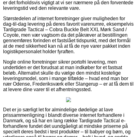
er det forholdsvis vigtigt at vi ser nærmere på den forventede
leveringstid ved den relevante vare.
Størstedelen af internet forretninger giver muligheden for
dag-til-dag levering på deres favorit varenumre, eksempelvis
Tardigrade Tactical – Cobra Buckle Belt XXL Mørk Sand /
Coyote, men vær vagtsom da det påkræver at bestillingen
gennemføres forinden et fastslået tidspunkt, med det formål
at de med sikkerhed kan nå at få de nye varer pakket inden
logistikpersonalet holder fyraften.
Nogle online forretninger sikrer portofri levering, men
undertiden er det forudsat at man indkøber for et fastsat
beløb. Alternativt skulle du vælge den mindst kostelige
leveringsmodel, som i mange tilfælde – hvad end man bor
nær Odense, Frederiksværk eller Slangerup – er at få dem til
at levere dine varer til et afhentningssted.
Det er jo særligt let for almindelige dødelige at lave
prissammenligning i blandt diverse internet forhandlere i
Danmark, og så har en lang række Tardigrade Tactical e-
forhandlere fundet det uundgåeligt at mindske priserne på
specielt deres bedst i test produkter – til babyer og børn, og