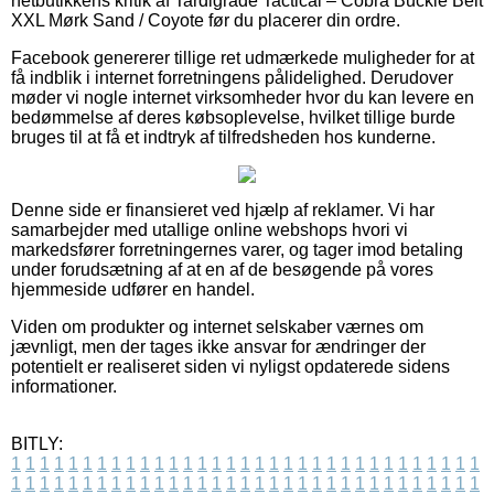
netbutikkens kritik af Tardigrade Tactical – Cobra Buckle Belt
XXL Mørk Sand / Coyote før du placerer din ordre.
Facebook genererer tillige ret udmærkede muligheder for at
få indblik i internet forretningens pålidelighed. Derudover
møder vi nogle internet virksomheder hvor du kan levere en
bedømmelse af deres købsoplevelse, hvilket tillige burde
bruges til at få et indtryk af tilfredsheden hos kunderne.
Denne side er finansieret ved hjælp af reklamer. Vi har
samarbejder med utallige online webshops hvori vi
markedsfører forretningernes varer, og tager imod betaling
under forudsætning af at en af de besøgende på vores
hjemmeside udfører en handel.
Viden om produkter og internet selskaber værnes om
jævnligt, men der tages ikke ansvar for ændringer der
potentielt er realiseret siden vi nyligst opdaterede sidens
informationer.
BITLY:
1
1
1
1
1
1
1
1
1
1
1
1
1
1
1
1
1
1
1
1
1
1
1
1
1
1
1
1
1
1
1
1
1
1
1
1
1
1
1
1
1
1
1
1
1
1
1
1
1
1
1
1
1
1
1
1
1
1
1
1
1
1
1
1
1
1