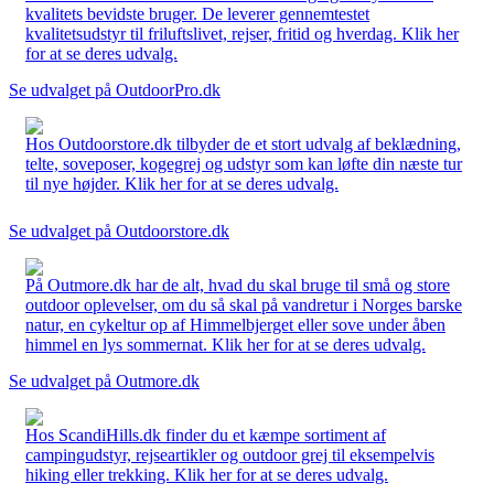
kvalitets bevidste bruger. De leverer gennemtestet
kvalitetsudstyr til friluftslivet, rejser, fritid og hverdag. Klik her
for at se deres udvalg.
Se udvalget på OutdoorPro.dk
Hos Outdoorstore.dk tilbyder de et stort udvalg af beklædning,
telte, soveposer, kogegrej og udstyr som kan løfte din næste tur
til nye højder. Klik her for at se deres udvalg.
Se udvalget på Outdoorstore.dk
På Outmore.dk har de alt, hvad du skal bruge til små og store
outdoor oplevelser, om du så skal på vandretur i Norges barske
natur, en cykeltur op af Himmelbjerget eller sove under åben
himmel en lys sommernat. Klik her for at se deres udvalg.
Se udvalget på Outmore.dk
Hos ScandiHills.dk finder du et kæmpe sortiment af
campingudstyr, rejseartikler og outdoor grej til eksempelvis
hiking eller trekking. Klik her for at se deres udvalg.