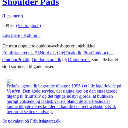
Shoulder Pads
(Læs mere)
299
kr.
(Vis fragtpris)
Læs mere »
Køb nu »
De mest populære outdoor-webshops er i øjeblikket
Friluftslageret.dk
,
55Nord.dk
,
GrejFreak.dk
,
Pro-Outdoor.dk
,
OutdoorPro.dk
,
Outdoorstore.dk
og
Outmore.dk
, som alle har et
stort sortiment til gode priser.
Friluftslageret.dk begyndte tilbage i 1995 i et lille lagerlokale på
Vestfyn. Den gode service, det rigtige grej og den engagerede
tilgang til friluftsliv og det rigtige udstyr gjorde, at butikken
hurtigt voksede og faktisk var de blandt de allerførste, der
kunne tilbyde deres kunder at handle i en reel webshop. Klik
her for at se deres udvalg.
Se udvalget på Friluftslageret.dk