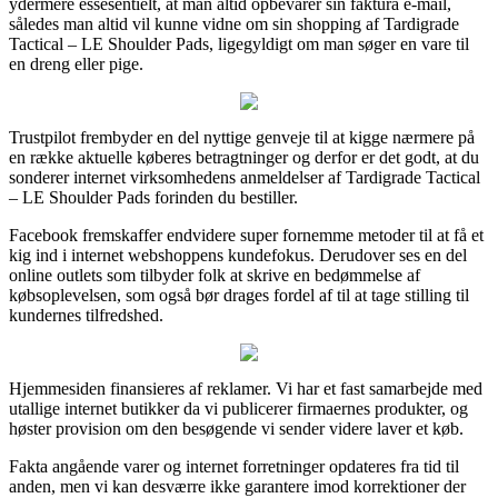
ydermere essesentielt, at man altid opbevarer sin faktura e-mail,
således man altid vil kunne vidne om sin shopping af Tardigrade
Tactical – LE Shoulder Pads, ligegyldigt om man søger en vare til
en dreng eller pige.
Trustpilot frembyder en del nyttige genveje til at kigge nærmere på
en række aktuelle køberes betragtninger og derfor er det godt, at du
sonderer internet virksomhedens anmeldelser af Tardigrade Tactical
– LE Shoulder Pads forinden du bestiller.
Facebook fremskaffer endvidere super fornemme metoder til at få et
kig ind i internet webshoppens kundefokus. Derudover ses en del
online outlets som tilbyder folk at skrive en bedømmelse af
købsoplevelsen, som også bør drages fordel af til at tage stilling til
kundernes tilfredshed.
Hjemmesiden finansieres af reklamer. Vi har et fast samarbejde med
utallige internet butikker da vi publicerer firmaernes produkter, og
høster provision om den besøgende vi sender videre laver et køb.
Fakta angående varer og internet forretninger opdateres fra tid til
anden, men vi kan desværre ikke garantere imod korrektioner der