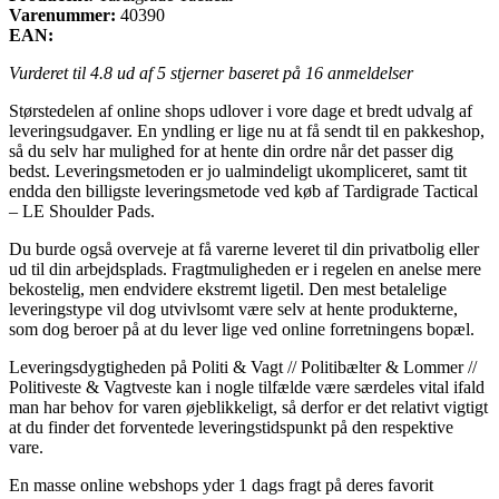
Varenummer:
40390
EAN:
Vurderet til
4.8
ud af 5 stjerner baseret på
16
anmeldelser
Størstedelen af online shops udlover i vore dage et bredt udvalg af
leveringsudgaver. En yndling er lige nu at få sendt til en pakkeshop,
så du selv har mulighed for at hente din ordre når det passer dig
bedst. Leveringsmetoden er jo ualmindeligt ukompliceret, samt tit
endda den billigste leveringsmetode ved køb af Tardigrade Tactical
– LE Shoulder Pads.
Du burde også overveje at få varerne leveret til din privatbolig eller
ud til din arbejdsplads. Fragtmuligheden er i regelen en anelse mere
bekostelig, men endvidere ekstremt ligetil. Den mest betalelige
leveringstype vil dog utvivlsomt være selv at hente produkterne,
som dog beroer på at du lever lige ved online forretningens bopæl.
Leveringsdygtigheden på Politi & Vagt // Politibælter & Lommer //
Politiveste & Vagtveste kan i nogle tilfælde være særdeles vital ifald
man har behov for varen øjeblikkeligt, så derfor er det relativt vigtigt
at du finder det forventede leveringstidspunkt på den respektive
vare.
En masse online webshops yder 1 dags fragt på deres favorit