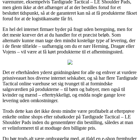
varenumre, eksempelvis Tardigrade Tactical – LE Shoulder Pads,
men glem ikke at det afhænger af at der bestilles forud for et
besluttet tidspunkt, så at de garanteret kan nå at få produkterne fikset
forud for at de logistikansatte får fri.
En hel del internet firmaer byder på fragt uden beregning, men for
det meste kræver det at du handler for et præcist beløb. Som
alternativ kunne man tage den mindst kostelige type af levering, der
i de fleste tilfælde – uafhængig om du er nær Herning, Dragør eller
Vojens – vil være at få kørt produkterne til et afhentningssted.
Det er efterhånden yderst gnidningsløst for alle og enhver at vurdere
prisniveauet hos diverse internet selskaber, og så har flere Tardigrade
Tactical online varehuse set sig tvunget til at formindske
salgsværdien på produkterne – til børn og babyer, men også til
kvinder og mænd – eftertrykkeligt, og endda nogle gange love
levering uden omkostninger.
Trods dette kan det ikke desto mindre være profitabelt at efterprøve
enkelte online shops efter rabatkoder på Tardigrade Tactical – LE
Shoulder Pads inden du gennemfører din bestilling, således at man
er velinformeret til at modtage den billigste pris.
Du bør trods alt være omhyggelig med, at ifald en e-shop frembyder