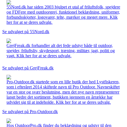
55Nord.dk har siden 2003 hjulpet et utal af friluftsfolk, spejdere
og FDFere med outdoorgrej, funktionel beklædning, uniformer,
forbundsskjorter, logovarer, telte, mærker og meget mere. Klik
her for at se deres udvalg.
Se udvalget på 55Nord.dk
GrejFreak.dk forhandler alt det fede udstyr både til outdoor,
spejder, friluftsliv, skydesport, træning, militær, jagt, politi og
vagt. Klik her for at se deres udvalg.
Se udvalget på GrejFreak.dk
Pro-Outdoor.dk startede som en lille butik der hed Lystfiskeren,
som i efteråret 2014 skiftede navn til Pro Outdoor. Navneskiftet
var en stor og svær beslutning, men det nye navn repræsenterer
langt bedre det sortiment, butikken igennem en årrække har
udvidet sig til at indeholde. Klik her for at se deres udvalg.
Se udvalget på Pro-Outdoor.dk
Hos OutdoorPro.dk finder du beklædning og udstyr til den