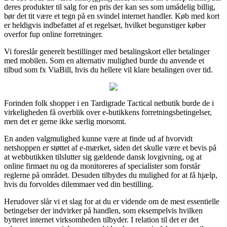
deres produkter til salg for en pris der kan ses som umådelig billig,
bør det tit være et tegn på en svindel internet handler. Køb med kort
er heldigvis indbefattet af et regelsæt, hvilket begunstiger køber
overfor fup online forretninger.
Vi foreslår generelt bestillinger med betalingskort eller betalinger
med mobilen. Som en alternativ mulighed burde du anvende et
tilbud som fx ViaBill, hvis du hellere vil klare betalingen over tid.
Forinden folk shopper i en Tardigrade Tactical netbutik burde de i
virkeligheden få overblik over e-butikkens forretningsbetingelser,
men det er gerne ikke særlig morsomt.
En anden valgmulighed kunne være at finde ud af hvorvidt
netshoppen er støttet af e-mærket, siden det skulle være et bevis på
at webbutikken tilslutter sig gældende dansk lovgivning, og at
online firmaet nu og da monitoreres af specialister som forstår
reglerne på området. Desuden tilbydes du mulighed for at få hjælp,
hvis du forvoldes dilemmaer ved din bestilling.
Herudover slår vi et slag for at du er vidende om de mest essentielle
betingelser der indvirker på handlen, som eksempelvis hvilken
bytteret internet virksomheden tilbyder. I relation til det er det