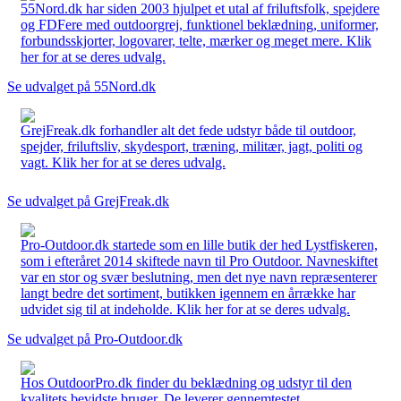
55Nord.dk har siden 2003 hjulpet et utal af friluftsfolk, spejdere
og FDFere med outdoorgrej, funktionel beklædning, uniformer,
forbundsskjorter, logovarer, telte, mærker og meget mere. Klik
her for at se deres udvalg.
Se udvalget på 55Nord.dk
GrejFreak.dk forhandler alt det fede udstyr både til outdoor,
spejder, friluftsliv, skydesport, træning, militær, jagt, politi og
vagt. Klik her for at se deres udvalg.
Se udvalget på GrejFreak.dk
Pro-Outdoor.dk startede som en lille butik der hed Lystfiskeren,
som i efteråret 2014 skiftede navn til Pro Outdoor. Navneskiftet
var en stor og svær beslutning, men det nye navn repræsenterer
langt bedre det sortiment, butikken igennem en årrække har
udvidet sig til at indeholde. Klik her for at se deres udvalg.
Se udvalget på Pro-Outdoor.dk
Hos OutdoorPro.dk finder du beklædning og udstyr til den
kvalitets bevidste bruger. De leverer gennemtestet