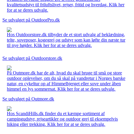
kvalitetsudstyr til friluftslivet, rejser, fritid og hverdag. Klik her
for at se deres udvalg.
Se udvalget på OutdoorPro.dk
Hos Outdoorstore.dk tilbyder de et stort udvalg af beklædning,
telte, soveposer, kogegrej og udstyr som kan løfte din næste tur
til nye højder. Klik her for at se deres udvalg.
Se udvalget på Outdoorstore.dk
På Outmore.dk har de alt, hvad du skal bruge til små og store
outdoor oplevelser, om du så skal på vandretur i Norges barske
natur, en cykeltur op af Himmelbjerget eller sove under åben
himmel en lys sommernat. Klik her for at se deres udvalg.
Se udvalget på Outmore.dk
Hos ScandiHills.dk finder du et kæmpe sortiment af
campingudstyr, rejseartikler og outdoor grej til eksempelvis
hiking eller trekking. Klik her for at se deres udvalg.