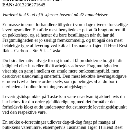
EAN:
4013236271645
Vurderet til
4.9
ud af 5 stjerner baseret på
42
anmeldelser
En masse internet forhandlere tilbyder i vore dage diverse forskellige
leveringsmidler. En af de mest benyttede er p.t. at få bragt ordren til
en pakkeshop, og så henter du bare bestillingen når du har tid.
Fragtmuligheden er jo særligt fremkommelig, og tit også den mest
betalelige type af levering ved køb af Tasmanian Tiger Tt Head Rest
Ifak – Carbon – Str. Stk – Taske.
Du bør alternativt afveje for og imod at få produkterne bragt til din
lejlighed eller hus eller til dit arbejdes adresse. Fragtmuligheden
viser sig en gang i mellem en smule mere omkostningsfuld, men
derudover usædvanlig smertefri. Den mest letkøbte leveringsudgave
er uden tvivl at hente ordren selv, som jo betinges af at du bor i
nærheden af online forretningens arbejdslager.
Leveringstidspunktet på Taske kan være usædvanlig aktuel hvis du
har behov for din ordre øjeblikkeligt, og med det formål er det
forholdsvis klogt at du undersøger det estimerede leveringstidspunkt
ved den respektive vare.
En række e-forretninger udlover dag-til-dag fragt på mange af
butikkens varenumre, eksempelvis Tasmanian Tiger Tt Head Rest