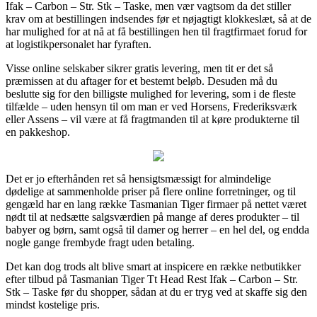
Ifak – Carbon – Str. Stk – Taske, men vær vagtsom da det stiller
krav om at bestillingen indsendes før et nøjagtigt klokkeslæt, så at de
har mulighed for at nå at få bestillingen hen til fragtfirmaet forud for
at logistikpersonalet har fyraften.
Visse online selskaber sikrer gratis levering, men tit er det så
præmissen at du aftager for et bestemt beløb. Desuden må du
beslutte sig for den billigste mulighed for levering, som i de fleste
tilfælde – uden hensyn til om man er ved Horsens, Frederiksværk
eller Assens – vil være at få fragtmanden til at køre produkterne til
en pakkeshop.
Det er jo efterhånden ret så hensigtsmæssigt for almindelige
dødelige at sammenholde priser på flere online forretninger, og til
gengæld har en lang række Tasmanian Tiger firmaer på nettet været
nødt til at nedsætte salgsværdien på mange af deres produkter – til
babyer og børn, samt også til damer og herrer – en hel del, og endda
nogle gange frembyde fragt uden betaling.
Det kan dog trods alt blive smart at inspicere en række netbutikker
efter tilbud på Tasmanian Tiger Tt Head Rest Ifak – Carbon – Str.
Stk – Taske før du shopper, sådan at du er tryg ved at skaffe sig den
mindst kostelige pris.