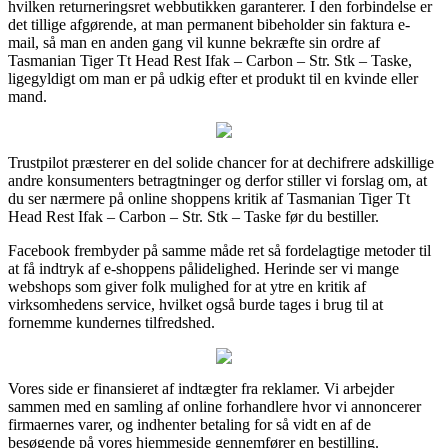
hvilken returneringsret webbutikken garanterer. I den forbindelse er
det tillige afgørende, at man permanent bibeholder sin faktura e-
mail, så man en anden gang vil kunne bekræfte sin ordre af
Tasmanian Tiger Tt Head Rest Ifak – Carbon – Str. Stk – Taske,
ligegyldigt om man er på udkig efter et produkt til en kvinde eller
mand.
Trustpilot præsterer en del solide chancer for at dechifrere adskillige
andre konsumenters betragtninger og derfor stiller vi forslag om, at
du ser nærmere på online shoppens kritik af Tasmanian Tiger Tt
Head Rest Ifak – Carbon – Str. Stk – Taske før du bestiller.
Facebook frembyder på samme måde ret så fordelagtige metoder til
at få indtryk af e-shoppens pålidelighed. Herinde ser vi mange
webshops som giver folk mulighed for at ytre en kritik af
virksomhedens service, hvilket også burde tages i brug til at
fornemme kundernes tilfredshed.
Vores side er finansieret af indtægter fra reklamer. Vi arbejder
sammen med en samling af online forhandlere hvor vi annoncerer
firmaernes varer, og indhenter betaling for så vidt en af de
besøgende på vores hjemmeside gennemfører en bestilling.