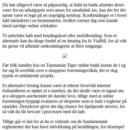
Du bør alligevel være så påpasselig, at ifald en butik afsætter deres
varer for en udsalgspris som anses for urealistisk lav, kan det for det
meste være et tegn på en uoprigtig netshop. Kortbetalinger er i hvert
fald inkluderet i en bestemmelse, hvilket værner dig som kunde
imod uærlige online selskaber.
Vi anbefaler køb med betalingskort eller mobilbetaling. Som et
alternativ kan du drage fordel af en løsning fra fx ViaBill, for så vidt
du gerne vil afbetale omkostningerne af flere omgange.
Før folk handler hos en Tasmanian Tiger online butik kunne de i og
for sig få overblik over e-shoppens forretningsvilkår, det er dog
typisk et omfattende projekt.
Et alternativt forslag kunne være at efterse hvorvidt internet
forhandleren er støttet af e-mærket, da det skulle være et signal om
at e-shoppen anerkender de danske love, tillige med at online
forretningen hyppigt evalueres af eksperter som er inde i reglerne på
området. Derudover giver det dig chance for hjælpende service, for
så vidt du får besvær i processen med dit køb.
Tillige går vi ind for at du er vidende om de fundamentale
reglementer der kan have indvirkning på bestillingen, for eksempel