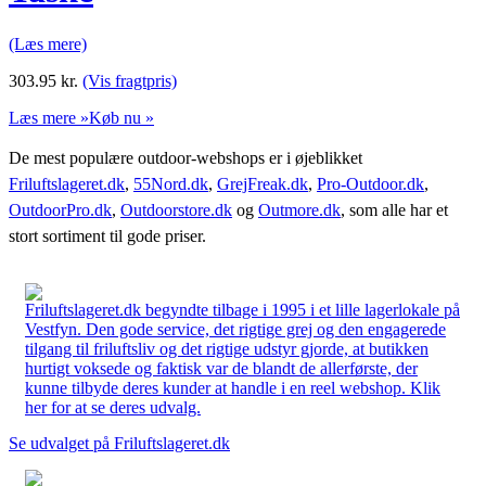
(Læs mere)
303.95
kr.
(Vis fragtpris)
Læs mere »
Køb nu »
De mest populære outdoor-webshops er i øjeblikket
Friluftslageret.dk
,
55Nord.dk
,
GrejFreak.dk
,
Pro-Outdoor.dk
,
OutdoorPro.dk
,
Outdoorstore.dk
og
Outmore.dk
, som alle har et
stort sortiment til gode priser.
Friluftslageret.dk begyndte tilbage i 1995 i et lille lagerlokale på
Vestfyn. Den gode service, det rigtige grej og den engagerede
tilgang til friluftsliv og det rigtige udstyr gjorde, at butikken
hurtigt voksede og faktisk var de blandt de allerførste, der
kunne tilbyde deres kunder at handle i en reel webshop. Klik
her for at se deres udvalg.
Se udvalget på Friluftslageret.dk