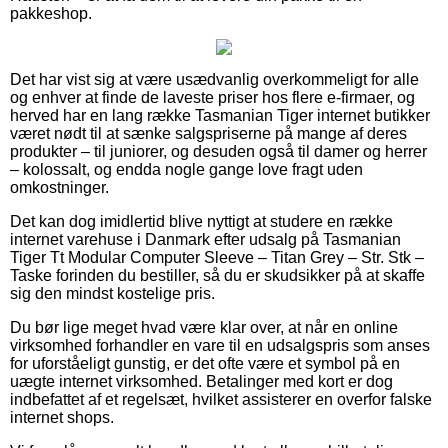
pakkeshop.
Det har vist sig at være usædvanlig overkommeligt for alle
og enhver at finde de laveste priser hos flere e-firmaer, og
herved har en lang række Tasmanian Tiger internet butikker
været nødt til at sænke salgspriserne på mange af deres
produkter – til juniorer, og desuden også til damer og herrer
– kolossalt, og endda nogle gange love fragt uden
omkostninger.
Det kan dog imidlertid blive nyttigt at studere en række
internet varehuse i Danmark efter udsalg på Tasmanian
Tiger Tt Modular Computer Sleeve – Titan Grey – Str. Stk –
Taske forinden du bestiller, så du er skudsikker på at skaffe
sig den mindst kostelige pris.
Du bør lige meget hvad være klar over, at når en online
virksomhed forhandler en vare til en udsalgspris som anses
for uforståeligt gunstig, er det ofte være et symbol på en
uægte internet virksomhed. Betalinger med kort er dog
indbefattet af et regelsæt, hvilket assisterer en overfor falske
internet shops.