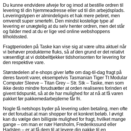
Du kunne endvidere afveje for og imod at bestille ordren til
levering til din hjemmeadresse eller ud til din arbejdsplads.
Leveringstypen er almindeligvis et hak mere pebret, men
omvendt super smertefri. Den mindst kostelige type af
levering er unægtelig at du selv henter ordren, men det står
og falder med at du er lige ved online webshoppens
tilholdssted.
Fragtperioden på Taske kan vise sig at være ultra aktuel når
vi behøver produkterne fluks, så af den grund er det relativt
væsentligt at vi dobbelttjekker tidshorisonten for levering for
den respektive vare.
Størstedelen af e-shops giver løfte om dag-til-dag fragt på
deres favorit varer, eksempelvis Tasmanian Tiger Tt Modular
Computer Sleeve – Titan Grey – Str. Stk – Taske, men som
ikke desto mindre forudsætter at orden realiseres forinden et
givent tidspunkt, så at de har mulighed for at nå at få varen
pakket før pakkemedarbejderne får fri.
Nogle få netshops byder på levering uden betaling, men ofte
er det forudsat at man shopper for et konkret beløb. I øvrigt
kan du vælge den billigste mulighed for fragt, hvilket mange
gange – om man er nær Hørsholm, Frederikssund eller
Hadsten – er at få dem til at levere din pakke til en