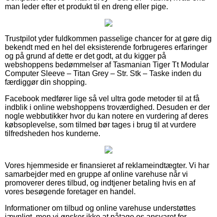
man leder efter et produkt til en dreng eller pige.
Trustpilot yder fuldkommen passelige chancer for at gøre dig
bekendt med en hel del eksisterende forbrugeres erfaringer
og på grund af dette er det godt, at du kigger på
webshoppens bedømmelser af Tasmanian Tiger Tt Modular
Computer Sleeve – Titan Grey – Str. Stk – Taske inden du
færdiggør din shopping.
Facebook medfører lige så vel ultra gode metoder til at få
indblik i online webshoppens troværdighed. Desuden er der
nogle webbutikker hvor du kan notere en vurdering af deres
købsoplevelse, som tilmed bør tages i brug til at vurdere
tilfredsheden hos kunderne.
Vores hjemmeside er finansieret af reklameindtægter. Vi har
samarbejder med en gruppe af online varehuse når vi
promoverer deres tilbud, og indtjener betaling hvis en af
vores besøgende foretager en handel.
Informationer om tilbud og online varehuse understøttes
jævnligt, men vi ønsker ikke at påtage os ansvaret for