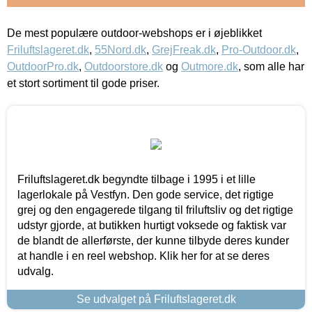
De mest populære outdoor-webshops er i øjeblikket
Friluftslageret.dk
,
55Nord.dk
,
GrejFreak.dk
,
Pro-Outdoor.dk
,
OutdoorPro.dk
,
Outdoorstore.dk
og
Outmore.dk
, som alle har
et stort sortiment til gode priser.
Friluftslageret.dk begyndte tilbage i 1995 i et lille
lagerlokale på Vestfyn. Den gode service, det rigtige
grej og den engagerede tilgang til friluftsliv og det rigtige
udstyr gjorde, at butikken hurtigt voksede og faktisk var
de blandt de allerførste, der kunne tilbyde deres kunder
at handle i en reel webshop. Klik her for at se deres
udvalg.
Se udvalget på Friluftslageret.dk