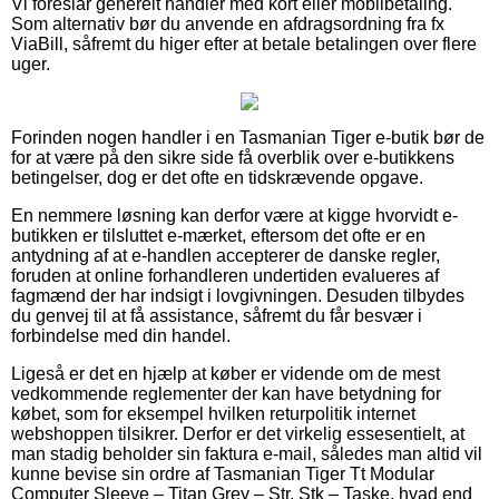
Vi foreslår generelt handler med kort eller mobilbetaling.
Som alternativ bør du anvende en afdragsordning fra fx
ViaBill, såfremt du higer efter at betale betalingen over flere
uger.
Forinden nogen handler i en Tasmanian Tiger e-butik bør de
for at være på den sikre side få overblik over e-butikkens
betingelser, dog er det ofte en tidskrævende opgave.
En nemmere løsning kan derfor være at kigge hvorvidt e-
butikken er tilsluttet e-mærket, eftersom det ofte er en
antydning af at e-handlen accepterer de danske regler,
foruden at online forhandleren undertiden evalueres af
fagmænd der har indsigt i lovgivningen. Desuden tilbydes
du genvej til at få assistance, såfremt du får besvær i
forbindelse med din handel.
Ligeså er det en hjælp at køber er vidende om de mest
vedkommende reglementer der kan have betydning for
købet, som for eksempel hvilken returpolitik internet
webshoppen tilsikrer. Derfor er det virkelig essesentielt, at
man stadig beholder sin faktura e-mail, således man altid vil
kunne bevise sin ordre af Tasmanian Tiger Tt Modular
Computer Sleeve – Titan Grey – Str. Stk – Taske, hvad end