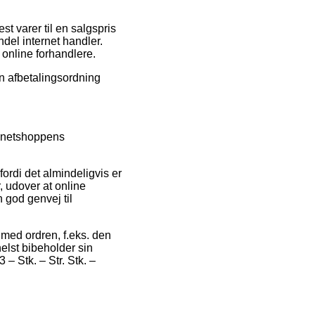
t varer til en salgspris
del internet handler.
 online forhandlere.
 en afbetalingsordning
e netshoppens
ordi det almindeligvis er
 udover at online
n god genvej til
e med ordren, f.eks. den
helst bibeholder sin
– Stk. – Str. Stk. –