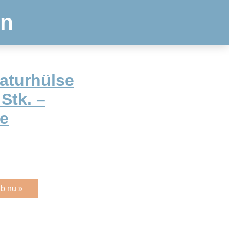
en
aturhülse
 Stk. –
te
b nu »