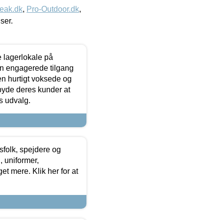
eak.dk
,
Pro-Outdoor.dk
,
iser.
le lagerlokale på
den engagerede tilgang
kken hurtigt voksede og
lbyde deres kunder at
s udvalg.
tsfolk, spejdere og
 uniformer,
et mere. Klik her for at