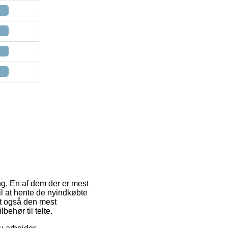
ng. En af dem der er mest
til at hente de nyindkøbte
st også den mest
behør til telte.