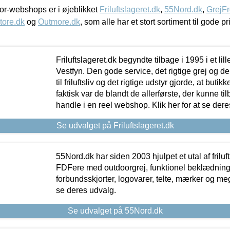
r-webshops er i øjeblikket
Friluftslageret.dk
,
55Nord.dk
,
GrejFr
tore.dk
og
Outmore.dk
, som alle har et stort sortiment til gode pr
Friluftslageret.dk begyndte tilbage i 1995 i et lil
Vestfyn. Den gode service, det rigtige grej og 
til friluftsliv og det rigtige udstyr gjorde, at buti
faktisk var de blandt de allerførste, der kunne ti
handle i en reel webshop. Klik her for at se dere
Se udvalget på Friluftslageret.dk
55Nord.dk har siden 2003 hjulpet et utal af friluf
FDFere med outdoorgrej, funktionel beklædning,
forbundsskjorter, logovarer, telte, mærker og meg
se deres udvalg.
Se udvalget på 55Nord.dk