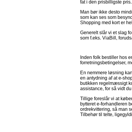
fat i den prisbilligste pris.
Man bør ikke desto mindr
som kan ses som besynder
Shopping med kort er held
Generelt slår vi et slag f
som f.eks. ViaBill, foru
Inden folk bestiller hos
forretningsbetingelser, m
En nemmere løsning kan de
en antydning af at e-sho
butikken regelmæssigt kont
assistance, for så vidt du
Tillige foreslår vi at kø
bytteret e-forhandleren b
ordrekvittering, så man s
Tilbehør til telte, ligegy