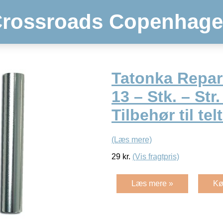
rossroads Copenhag
Tatonka Repar
13 – Stk. – Str.
Tilbehør til tel
(Læs mere)
29
kr.
(Vis fragtpris)
Læs mere »
Kø