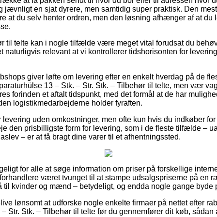
ække at få pakken sendt til hvor du bor eller til adressen hvor d
g jævnligt en sjat dyrere, men samtidig super praktisk. Den mes
 at du selv henter ordren, men den løsning afhænger af at du le
sse.
 til telte kan i nogle tilfælde være meget vital forudsat du behø
 det naturligvis relevant at vi kontrollerer tidshorisonten for lever
shops giver løfte om levering efter en enkelt hverdag på de fles
raturhülse 13 – Stk. – Str. Stk. – Tilbehør til telte, men vær v
es forinden et aftalt tidspunkt, med det formål at de har mulighed
den logistikmedarbejderne holder fyraften.
er levering uden omkostninger, men ofte kun hvis du indkøber fo
den prisbilligste form for levering, som i de fleste tilfælde –
slev – er at få bragt dine varer til et afhentningssted.
geligt for alle at søge information om priser på forskellige intern
-forhandlere været tvunget til at stampe udsalgspriserne på en r
 til kvinder og mænd – betydeligt, og endda nogle gange byde på
ve lønsomt at udforske nogle enkelte firmaer på nettet efter ra
 Str. Stk. – Tilbehør til telte før du gennemfører dit køb, sådan 