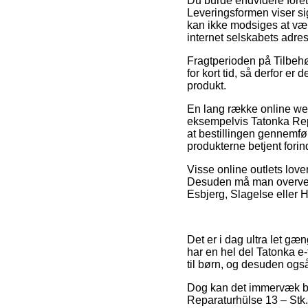
Du burde endvidere foretr
Leveringsformen viser si
kan ikke modsiges at være
internet selskabets adre
Fragtperioden på Tilbehør
for kort tid, så derfor er
produkt.
En lang række online web
eksempelvis Tatonka Repa
at bestillingen gennemfør
produkterne betjent forin
Visse online outlets lov
Desuden må man overveje 
Esbjerg, Slagelse eller Ha
Det er i dag ultra let gæn
har en hel del Tatonka e
til børn, og desuden også
Dog kan det immervæk bli
Reparaturhülse 13 – Stk. –