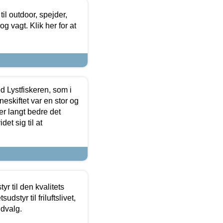
il outdoor, spejder,
 og vagt. Klik her for at
d Lystfiskeren, som i
neskiftet var en stor og
r langt bedre det
et sig til at
r til den kvalitets
dstyr til friluftslivet,
udvalg.