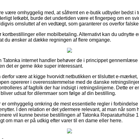
e være omhyggelig med, at såfremt en e-butik udbyder bedst i tes
ligt letkøbt, burde det undertiden være et fingerpeg om en svin
igvis omsluttet af en vedtægt, som garanterer os overfor falske
or kortbestillinger eller mobilbetaling. Alternativt kan du udnytte
dsat du ønsker at dække regningen af flere omgange.
 en Tatonka internet handler behøver de i princippet gennemlæs
en det er gerne ikke super interessant.
rfor være at kigge hvorvidt netbutikken er tilsluttet e-mærket, f
ppen opererer i overensstemmelse med de danske retningslinjer,
rolleres af fagfolk der har indsigt i retningslinjerne. Dette er e
 bliver udsat for dilemmaer som følge af din bestilling.
ber er omhyggelig omkring de mest essentielle regler i forbindels
enytter. I den relation er det ydermere relevant, at man når som 
enere vil kunne bevise bestillingen af Tatonka Reparaturhülse 13 
ldigt om man er på udkig efter varer til en dame eller herre.