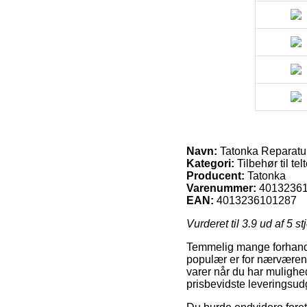
Navn:
Tatonka Reparaturhü
Kategori:
Tilbehør til tel
Producent:
Tatonka
Varenummer:
4013236
EAN:
4013236101287
Vurderet til
3.9
ud af 5 st
Temmelig mange forhandle
populær er for nærværende 
varer når du har mulighe
prisbevidste leveringsudg