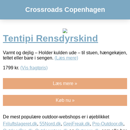
Crossroads Copenhagen
Tentipi Rensdyrskind
Varmt og dejlig – Holder kulden ude – til stuen, hængekøjen,
teltet eller bare i sengen.
(Læs mere)
1799
kr.
(Vis fragtpris)
Læs mere »
Køb nu »
De mest populære outdoor-webshops er i øjeblikket
Friluftslageret.dk
,
55Nord.dk
,
GrejFreak.dk
,
Pro-Outdoor.dk
,