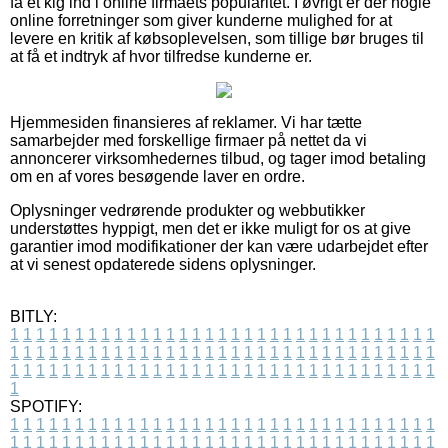
få et kig ind i online firmaets popularitet. I øvrigt er der nogle
online forretninger som giver kunderne mulighed for at
levere en kritik af købsoplevelsen, som tillige bør bruges til
at få et indtryk af hvor tilfredse kunderne er.
Hjemmesiden finansieres af reklamer. Vi har tætte
samarbejder med forskellige firmaer på nettet da vi
annoncerer virksomhedernes tilbud, og tager imod betaling
om en af vores besøgende laver en ordre.
Oplysninger vedrørende produkter og webbutikker
understøttes hyppigt, men det er ikke muligt for os at give
garantier imod modifikationer der kan være udarbejdet efter
at vi senest opdaterede sidens oplysninger.
BITLY:
1
1
1
1
1
1
1
1
1
1
1
1
1
1
1
1
1
1
1
1
1
1
1
1
1
1
1
1
1
1
1
1
1
1
1
1
1
1
1
1
1
1
1
1
1
1
1
1
1
1
1
1
1
1
1
1
1
1
1
1
1
1
1
1
1
1
1
1
1
1
1
1
1
1
1
1
1
1
1
1
1
1
1
1
1
1
1
1
1
1
1
1
1
1
1
1
1
1
1
1
SPOTIFY:
1
1
1
1
1
1
1
1
1
1
1
1
1
1
1
1
1
1
1
1
1
1
1
1
1
1
1
1
1
1
1
1
1
1
1
1
1
1
1
1
1
1
1
1
1
1
1
1
1
1
1
1
1
1
1
1
1
1
1
1
1
1
1
1
1
1