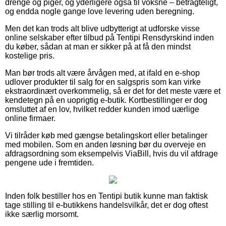
drenge og piger, og yderligere også til voksne – betragteligt,
og endda nogle gange love levering uden beregning.
Men det kan trods alt blive udbytterigt at udforske visse
online selskaber efter tilbud på Tentipi Rensdyrskind inden
du køber, sådan at man er sikker på at få den mindst
kostelige pris.
Man bør trods alt være årvågen med, at ifald en e-shop
udlover produkter til salg for en salgspris som kan virke
ekstraordinært overkommelig, så er det for det meste være et
kendetegn på en uoprigtig e-butik. Kortbestillinger er dog
omsluttet af en lov, hvilket redder kunden imod uærlige
online firmaer.
Vi tilråder køb med gængse betalingskort eller betalinger
med mobilen. Som en anden løsning bør du overveje en
afdragsordning som eksempelvis ViaBill, hvis du vil afdrage
pengene ude i fremtiden.
Inden folk bestiller hos en Tentipi butik kunne man faktisk
tage stilling til e-butikkens handelsvilkår, det er dog oftest
ikke særlig morsomt.