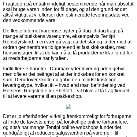
Fragttiden på er ualmindeligt bestemmende når man absolut
skal bruge varen inden for få dage, og af den grund er det
altså vigtigt at vi efterser den estimerede leveringsdato ved
den vedkommende vare.
De fleste internet varehuse byder på dag-til-dag fragt på
mange af butikkens varenumre, eksempelvis Tentipi
Rensdyrskind, men vær på vagt da det står og falder med at
ordren gennemføres tidligere end et fast klokkeslæt, med
hensynstagen til at de kan nå at få produkterne klar forud for
at medarbejderne har fyraften.
Indtil flere e-handler i Danmark yder levering uden gebyr,
men ofte er det betinget af at der indkøbes for en konkret
sum. Derudover skulle du gribe den mindst kostelige
leveringstype, hvilket tit – hvad end man befinder sig ved
Horsens, Ringsted eller Ebeltoft – vil blive at få fragtfirmaet
til at levere varerne til en pakkeshop.
Det er jo efterhånden virkelig fremkommeligt for forbrugerne
at finde de laveste priser på forskellige online forhandlere,
og altså har mange Tentipi online webshops fundet det
uundgåeligt at reducere salgsværdien på varerne – til