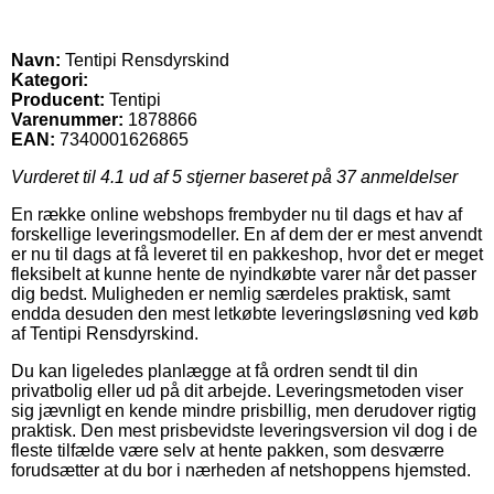
Navn:
Tentipi Rensdyrskind
Kategori:
Producent:
Tentipi
Varenummer:
1878866
EAN:
7340001626865
Vurderet til
4.1
ud af 5 stjerner baseret på
37
anmeldelser
En række online webshops frembyder nu til dags et hav af
forskellige leveringsmodeller. En af dem der er mest anvendt
er nu til dags at få leveret til en pakkeshop, hvor det er meget
fleksibelt at kunne hente de nyindkøbte varer når det passer
dig bedst. Muligheden er nemlig særdeles praktisk, samt
endda desuden den mest letkøbte leveringsløsning ved køb
af Tentipi Rensdyrskind.
Du kan ligeledes planlægge at få ordren sendt til din
privatbolig eller ud på dit arbejde. Leveringsmetoden viser
sig jævnligt en kende mindre prisbillig, men derudover rigtig
praktisk. Den mest prisbevidste leveringsversion vil dog i de
fleste tilfælde være selv at hente pakken, som desværre
forudsætter at du bor i nærheden af netshoppens hjemsted.