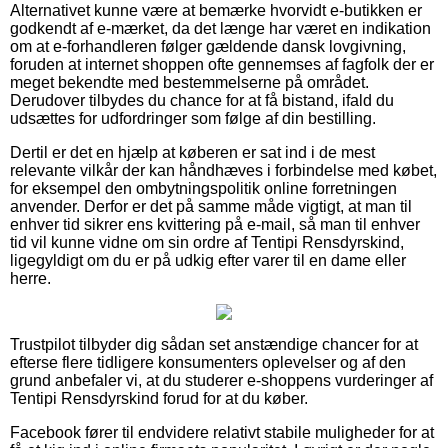
Alternativet kunne være at bemærke hvorvidt e-butikken er
godkendt af e-mærket, da det længe har været en indikation
om at e-forhandleren følger gældende dansk lovgivning,
foruden at internet shoppen ofte gennemses af fagfolk der er
meget bekendte med bestemmelserne på området.
Derudover tilbydes du chance for at få bistand, ifald du
udsættes for udfordringer som følge af din bestilling.
Dertil er det en hjælp at køberen er sat ind i de mest
relevante vilkår der kan håndhæves i forbindelse med købet,
for eksempel den ombytningspolitik online forretningen
anvender. Derfor er det på samme måde vigtigt, at man til
enhver tid sikrer ens kvittering på e-mail, så man til enhver
tid vil kunne vidne om sin ordre af Tentipi Rensdyrskind,
ligegyldigt om du er på udkig efter varer til en dame eller
herre.
Trustpilot tilbyder dig sådan set anstændige chancer for at
efterse flere tidligere konsumenters oplevelser og af den
grund anbefaler vi, at du studerer e-shoppens vurderinger af
Tentipi Rensdyrskind forud for at du køber.
Facebook fører til endvidere relativt stabile muligheder for at