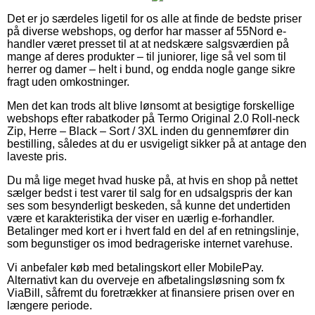
Det er jo særdeles ligetil for os alle at finde de bedste priser
på diverse webshops, og derfor har masser af 55Nord e-
handler været presset til at at nedskære salgsværdien på
mange af deres produkter – til juniorer, lige så vel som til
herrer og damer – helt i bund, og endda nogle gange sikre
fragt uden omkostninger.
Men det kan trods alt blive lønsomt at besigtige forskellige
webshops efter rabatkoder på Termo Original 2.0 Roll-neck
Zip, Herre – Black – Sort / 3XL inden du gennemfører din
bestilling, således at du er usvigeligt sikker på at antage den
laveste pris.
Du må lige meget hvad huske på, at hvis en shop på nettet
sælger bedst i test varer til salg for en udsalgspris der kan
ses som besynderligt beskeden, så kunne det undertiden
være et karakteristika der viser en uærlig e-forhandler.
Betalinger med kort er i hvert fald en del af en retningslinje,
som begunstiger os imod bedrageriske internet varehuse.
Vi anbefaler køb med betalingskort eller MobilePay.
Alternativt kan du overveje en afbetalingsløsning som fx
ViaBill, såfremt du foretrækker at finansiere prisen over en
længere periode.