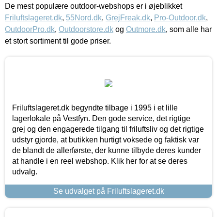
De mest populære outdoor-webshops er i øjeblikket
Friluftslageret.dk
,
55Nord.dk
,
GrejFreak.dk
,
Pro-Outdoor.dk
,
OutdoorPro.dk
,
Outdoorstore.dk
og
Outmore.dk
, som alle har
et stort sortiment til gode priser.
Friluftslageret.dk begyndte tilbage i 1995 i et lille
lagerlokale på Vestfyn. Den gode service, det rigtige
grej og den engagerede tilgang til friluftsliv og det rigtige
udstyr gjorde, at butikken hurtigt voksede og faktisk var
de blandt de allerførste, der kunne tilbyde deres kunder
at handle i en reel webshop. Klik her for at se deres
udvalg.
Se udvalget på Friluftslageret.dk