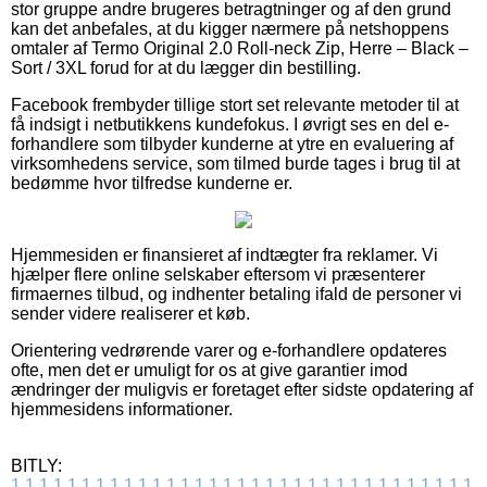
stor gruppe andre brugeres betragtninger og af den grund
kan det anbefales, at du kigger nærmere på netshoppens
omtaler af Termo Original 2.0 Roll-neck Zip, Herre – Black –
Sort / 3XL forud for at du lægger din bestilling.
Facebook frembyder tillige stort set relevante metoder til at
få indsigt i netbutikkens kundefokus. I øvrigt ses en del e-
forhandlere som tilbyder kunderne at ytre en evaluering af
virksomhedens service, som tilmed burde tages i brug til at
bedømme hvor tilfredse kunderne er.
Hjemmesiden er finansieret af indtægter fra reklamer. Vi
hjælper flere online selskaber eftersom vi præsenterer
firmaernes tilbud, og indhenter betaling ifald de personer vi
sender videre realiserer et køb.
Orientering vedrørende varer og e-forhandlere opdateres
ofte, men det er umuligt for os at give garantier imod
ændringer der muligvis er foretaget efter sidste opdatering af
hjemmesidens informationer.
BITLY:
1
1
1
1
1
1
1
1
1
1
1
1
1
1
1
1
1
1
1
1
1
1
1
1
1
1
1
1
1
1
1
1
1