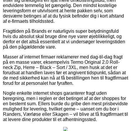
viser sig uheldigvis en sjat mere omkostningsfuld, men
endvidere temmelig let gængelig. Den mindst kostelige
leveringsform er utvivlsomt at hente pakken selv, som
desværre betinges af at du fysisk befinder dig i kort afstand
af e-firmaets tilholdssted.
Fragttiden på Brands er naturligvis super betydningsfuld
hvis du absolut skal bruge dine nye varer øjeblikkeligt, og
derfor er det altså essentielt at vi undersøger leveringstiden
på den pågældende vare.
Masser af internet firmaer reklamerer med dag-til-dag fragt
på en masse varer, eksempelvis Termo Original 2.0 Roll-
neck Zip, Herre – Black – Sort / 3XL, men husk at det er
forudsat at handlen laves før et angivent tidspunkt, sådan at
de med sikkerhed kan nå at få bestillingen hen til fragtfirmaet
forud for at personalet har fyraften.
Nogle enkelte internet shops garanterer fragt uden
beregning, men i reglen er det betinget af at der shoppes for
en bestemt sum. Ellers burde du gribe den mest prisbevidste
mulighed for levering, hvilket gerne – uanset om du bor i
Randers, Værløse eller Skagen – vil blive at få fragtfirmaet til
at levere dine produkter til et afhentningssted.