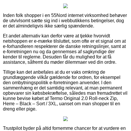
Inden folk shopper i en 55Nord internet virksomhed behøver
de utvivlsomt sætte sig ind i webbutikkens betingelser, dog
er det almindeligvis ikke særlig spændende.
Et andet alternativ kan derfor være at tjekke hvorvidt
netshoppen er e-mærke tilsluttet, som ofte er et signal om at
e-forhandleren respekterer de danske retningslinjer, samt at
e-forretningen nu og da gennemses af sagkyndige der
kender til reglerne. Desuden får du mulighed for at få
assistance, såfremt du møder dilemmaer ved din ordre.
Tillige kan det anbefales at du er vaks omkring de
grundlæggende vilkår gældende for ordren, for eksempel
den ombytningspolitik e-forretningen anvender. I den
sammenhæng er det samtidig relevant, at man permanent
opbevarer sin købsbekræftelse, således man fremadrettet vil
kunne bevise købet af Termo Original 2.0 Roll-neck Zip,
Herre – Black – Sort / 3XL, uanset om man shopper til en
dreng eller pige.
Trustpilot byder på altid fornemme chancer for at vurdere en