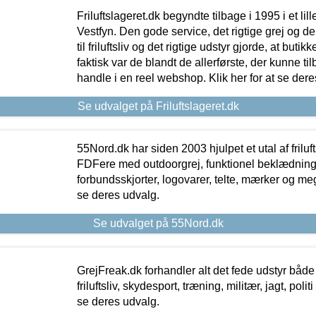
Friluftslageret.dk begyndte tilbage i 1995 i et lil
Vestfyn. Den gode service, det rigtige grej og 
til friluftsliv og det rigtige udstyr gjorde, at buti
faktisk var de blandt de allerførste, der kunne ti
handle i en reel webshop. Klik her for at se dere
Se udvalget på Friluftslageret.dk
55Nord.dk har siden 2003 hjulpet et utal af friluf
FDFere med outdoorgrej, funktionel beklædning,
forbundsskjorter, logovarer, telte, mærker og meg
se deres udvalg.
Se udvalget på 55Nord.dk
GrejFreak.dk forhandler alt det fede udstyr både t
friluftsliv, skydesport, træning, militær, jagt, politi
se deres udvalg.