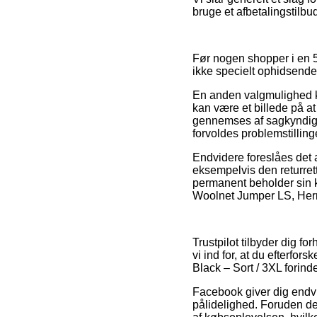
bruge et afbetalingstilbu
Før nogen shopper i en 5
ikke specielt ophidsende
En anden valgmulighed ku
kan være et billede på at
gennemses af sagkyndige 
forvoldes problemstilling
Endvidere foreslåes det 
eksempelvis den returrett
permanent beholder sin kv
Woolnet Jumper LS, Herre
Trustpilot tilbyder dig f
vi ind for, at du efterfo
Black – Sort / 3XL forind
Facebook giver dig endvi
pålidelighed. Foruden det