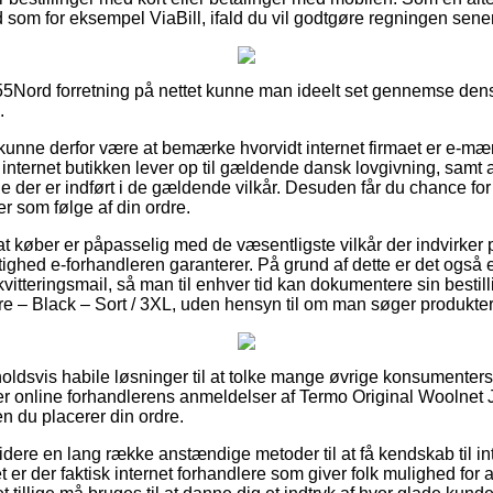
d som for eksempel ViaBill, ifald du vil godtgøre regningen sene
5Nord forretning på nettet kunne man ideelt set gennemse dens
.
nne derfor være at bemærke hvorvidt internet firmaet er e-mær
 internet butikken lever op til gældende dansk lovgivning, samt 
der er indført i de gældende vilkår. Desuden får du chance for a
er som følge af din ordre.
at køber er påpasselig med de væsentligste vilkår der indvirker 
ighed e-forhandleren garanterer. På grund af dette er det også 
itteringsmail, så man til enhver tid kan dokumentere sin bestill
 – Black – Sort / 3XL, uden hensyn til om man søger produkter 
orholdsvis habile løsninger til at tolke mange øvrige konsumenter
rsker online forhandlerens anmeldelser af Termo Original Woolnet
en du placerer din ordre.
dere en lang række anstændige metoder til at få kendskab til 
 er der faktisk internet forhandlere som giver folk mulighed for a