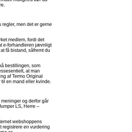
re.
 regler, men det er gerne
ket medlem, fordi det
at e-forhandleren jævnligt
t få bistand, såfremt du
på bestillingen, som
essesentielt, at man
ing af Termo Original
til en mand eller kvinde.
s meninger og derfor går
 Jumper LS, Herre –
internet webshoppens
t registrere en vurdering