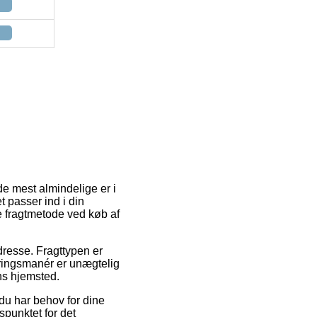
de mest almindelige er i
t passer ind i din
 fragtmetode ved køb af
adresse. Fragttypen er
eringsmanér er unægtelig
ns hjemsted.
du har behov for dine
spunktet for det