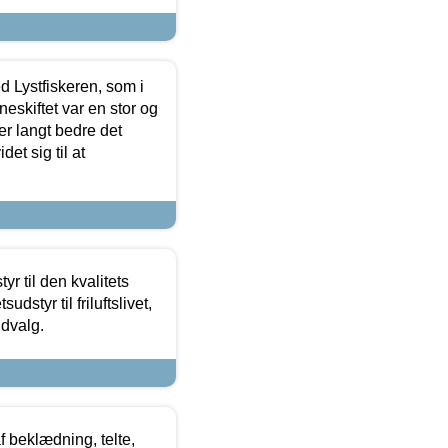
d Lystfiskeren, som i
neskiftet var en stor og
r langt bedre det
et sig til at
r til den kvalitets
dstyr til friluftslivet,
udvalg.
f beklædning, telte,