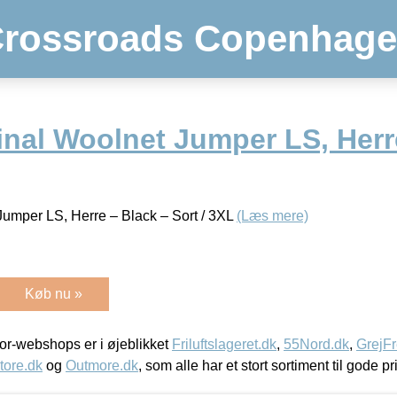
rossroads Copenhag
inal Woolnet Jumper LS, Herr
Jumper LS, Herre – Black – Sort / 3XL
(Læs mere)
Køb nu »
r-webshops er i øjeblikket
Friluftslageret.dk
,
55Nord.dk
,
GrejFr
tore.dk
og
Outmore.dk
, som alle har et stort sortiment til gode pr