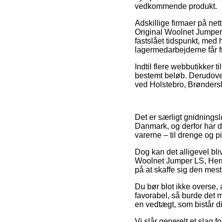
vedkommende produkt.
Adskillige firmaer på ne
Original Woolnet Jumper L
fastslået tidspunkt, med 
lagermedarbejderne får fr
Indtil flere webbutikker 
bestemt beløb. Derudove
ved Holstebro, Brønderslev
Det er særligt gnidningsl
Danmark, og derfor har d
varerne – til drenge og p
Dog kan det alligevel bli
Woolnet Jumper LS, Herre
på at skaffe sig den mest 
Du bør blot ikke overse, 
favorabel, så burde det m
en vedtægt, som bistår di
Vi slår generelt et slag 