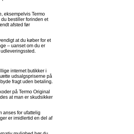
re, eksempelvis Termo
du bestiller forinden et
endt afsted før
endigt at du køber for et
nge – uanset om du er
t udleveringssted.
ige internet butikker i
sætte udsalgspriserne på
lbyde fragt uden betaling.
atkoder på Termo Original
edes at man er skudsikker
 anses for ufattelig
er er imidlertid en del af
ternativ mulighed bør du