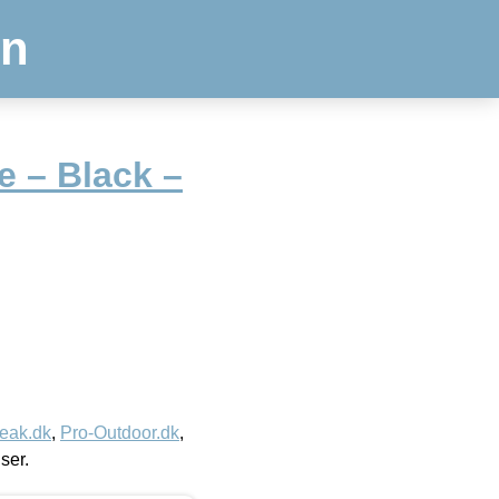
en
e – Black –
eak.dk
,
Pro-Outdoor.dk
,
iser.