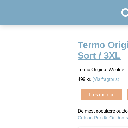
C
Termo Orig
Sort / 3XL
Termo Original Woolnet 
499
kr.
(Vis fragtpris)
Læs mere »
De mest populære outdoo
OutdoorPro.dk
,
Outdoors