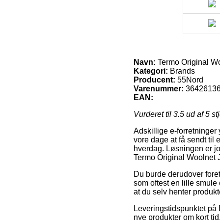
Navn:
Termo Original Wo
Kategori:
Brands
Producent:
55Nord
Varenummer:
3642613
EAN:
Vurderet til
3.5
ud af 5 st
Adskillige e-forretninge
vore dage at få sendt til
hverdag. Løsningen er j
Termo Original Woolnet J
Du burde derudover foretr
som oftest en lille smul
at du selv henter produk
Leveringstidspunktet på 
nye produkter om kort tid