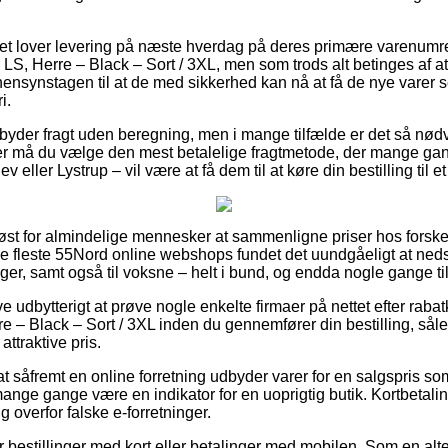
ttet lover levering på næste hverdag på deres primære varenum
S, Herre – Black – Sort / 3XL, men som trods alt betinges af at 
hensynstagen til at de med sikkerhed kan nå at få de nye varer s
i.
tilbyder fragt uden beregning, men i mange tilfælde er det så nødv
r må du vælge den mest betalelige fragtmetode, der mange ga
 eller Lystrup – vil være at få dem til at køre din bestilling til e
øst for almindelige mennesker at sammenligne priser hos forskell
e fleste 55Nord online webshops fundet det uundgåeligt at ned
iger, samt også til voksne – helt i bund, og endda nogle gange ti
ve udbytterigt at prøve nogle enkelte firmaer på nettet efter rab
 – Black – Sort / 3XL inden du gennemfører din bestilling, sål
attraktive pris.
at såfremt en online forretning udbyder varer for en salgspris som
ange gange være en indikator for en uoprigtig butik. Kortbetaling
g overfor falske e-forretninger.
for bestillinger med kort eller betalinger med mobilen. Som en al