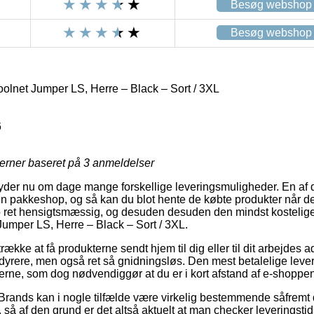
Besøg webshop
Besøg webshop
olnet Jumper LS, Herre – Black – Sort / 3XL
6
jerner baseret på
3
anmeldelser
r yder nu om dage mange forskellige leveringsmuligheder. En af 
 en pakkeshop, og så kan du blot hente de købte produkter når de
o ret hensigtsmæssig, og desuden desuden den mindst kostelige
umper LS, Herre – Black – Sort / 3XL.
ække at få produkterne sendt hjem til dig eller til dit arbejdes 
e dyrere, men også ret så gnidningsløs. Den mest betalelige lev
terne, som dog nødvendiggør at du er i kort afstand af e-shoppe
Brands kan i nogle tilfælde være virkelig bestemmende såfremt 
, så af den grund er det altså aktuelt at man checker leveringstid