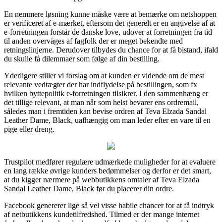
En nemmere løsning kunne måske være at bemærke om netshoppen
er verificeret af e-mærket, eftersom det generelt er en angivelse af at
e-forretningen forstår de danske love, udover at forretningen fra tid
til anden overvåges af fagfolk der er meget bekendte med
retningslinjerne. Derudover tilbydes du chance for at få bistand, ifald
du skulle få dilemmaer som følge af din bestilling.
Yderligere stiller vi forslag om at kunden er vidende om de mest
relevante vedtægter der har indflydelse på bestillingen, som fx
hvilken byttepolitik e-forretningen tilsikrer. I den sammenhæng er
det tillige relevant, at man når som helst bevarer ens ordremail,
således man i fremtiden kan bevise ordren af Teva Elzada Sandal
Leather Dame, Black, uafhængig om man leder efter en vare til en
pige eller dreng.
Trustpilot medfører regulære udmærkede muligheder for at evaluere
en lang række øvrige kunders bedømmelser og derfor er det smart,
at du kigger nærmere på webbutikkens omtaler af Teva Elzada
Sandal Leather Dame, Black før du placerer din ordre.
Facebook genererer lige så vel visse habile chancer for at få indtryk
af netbutikkens kundetilfredshed. Tilmed er der mange internet