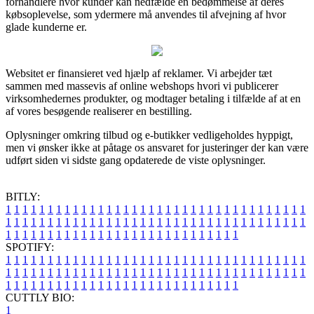
forhandlere hvor kunder kan nedfælde en bedømmelse af deres
købsoplevelse, som ydermere må anvendes til afvejning af hvor
glade kunderne er.
Websitet er finansieret ved hjælp af reklamer. Vi arbejder tæt
sammen med massevis af online webshops hvori vi publicerer
virksomhedernes produkter, og modtager betaling i tilfælde af at en
af vores besøgende realiserer en bestilling.
Oplysninger omkring tilbud og e-butikker vedligeholdes hyppigt,
men vi ønsker ikke at påtage os ansvaret for justeringer der kan være
udført siden vi sidste gang opdaterede de viste oplysninger.
BITLY:
1
1
1
1
1
1
1
1
1
1
1
1
1
1
1
1
1
1
1
1
1
1
1
1
1
1
1
1
1
1
1
1
1
1
1
1
1
1
1
1
1
1
1
1
1
1
1
1
1
1
1
1
1
1
1
1
1
1
1
1
1
1
1
1
1
1
1
1
1
1
1
1
1
1
1
1
1
1
1
1
1
1
1
1
1
1
1
1
1
1
1
1
1
1
1
1
1
1
1
1
SPOTIFY:
1
1
1
1
1
1
1
1
1
1
1
1
1
1
1
1
1
1
1
1
1
1
1
1
1
1
1
1
1
1
1
1
1
1
1
1
1
1
1
1
1
1
1
1
1
1
1
1
1
1
1
1
1
1
1
1
1
1
1
1
1
1
1
1
1
1
1
1
1
1
1
1
1
1
1
1
1
1
1
1
1
1
1
1
1
1
1
1
1
1
1
1
1
1
1
1
1
1
1
1
CUTTLY BIO:
1