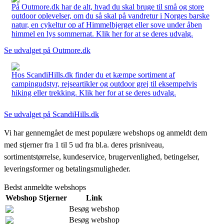
På Outmore.dk har de alt, hvad du skal bruge til små og store
outdoor oplevelser, om du så skal på vandretur i Norges barske
natur, en cykeltur op af Himmelbjerget eller sove under åben
himmel en lys sommernat. Klik her for at se deres udvalg.
Se udvalget på Outmore.dk
Hos ScandiHills.dk finder du et kæmpe sortiment af
campingudstyr, rejseartikler og outdoor grej til eksempelvis
hiking eller trekking. Klik her for at se deres udvalg.
Se udvalget på ScandiHills.dk
Vi har gennemgået de mest populære webshops og anmeldt dem
med stjerner fra 1 til 5 ud fra bl.a. deres prisniveau,
sortimentstørrelse, kundeservice, brugervenlighed, betingelser,
leveringsformer og betalingsmuligheder.
Bedst anmeldte webshops
Webshop
Stjerner
Link
Besøg webshop
Besøg webshop