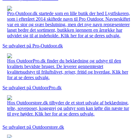
Pro-Outdoor.dk startede som en lille butik der hed Lystfiskeren,
som i efteråret 2014 skiftede navn til Pro Outdoor. Navneskiftet
var en stor og svær beslutning, men det nye navn repræsenterer
langt bedre det sortiment, butikken igennem en årrække har
udvidet sig til at indeholde. Klik her for at se deres udvalg.
Se udvalget på Pro-Outdoor.dk
Hos OutdoorPro.dk finder du beklædning og udstyr til den
kvalitets bevidste bruger. De leverer gennemtestet
kvalitetsudstyr til friluftslivet, rejser, fritid og hverdag. Klik her
for at se deres udvalg.
Se udvalget på OutdoorPro.dk
Hos Outdoorstore.dk tilbyder de et stort udvalg af beklædning,
telte, soveposer, kogegrej og udstyr som kan løfte din næste tur
til nye højder. Klik her for at se deres udvalg.
Se udvalget på Outdoorstore.dk