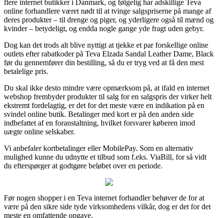
flere internet butikker i Danmark, og følgelig har adskillige Teva
online forhandlere været nødt til at tvinge salgspriserne på mange af
deres produkter – til drenge og piger, og yderligere også til mænd og
kvinder – betydeligt, og endda nogle gange yde fragt uden gebyr.
Dog kan det trods alt blive nyttigt at tjekke et par forskellige online
outlets efter rabatkoder på Teva Elzada Sandal Leather Dame, Black
før du gennemfører din bestilling, så du er tryg ved at få den mest
betalelige pris.
Du skal ikke desto mindre være opmærksom på, at ifald en internet
webshop frembyder produkter til salg for en salgspris der virker helt
ekstremt fordelagtig, er det for det meste være en indikation på en
svindel online butik. Betalinger med kort er på den anden side
indbefattet af en foranstaltning, hvilket forsvarer køberen imod
uægte online selskaber.
Vi anbefaler kortbetalinger eller MobilePay. Som en alternativ
mulighed kunne du udnytte et tilbud som f.eks. ViaBill, for så vidt
du efterspørger at godtgøre beløbet over en periode.
Før nogen shopper i en Teva internet forhandler behøver de for at
være på den sikre side tyde virksomhedens vilkår, dog er det for det
meste en omfattende opgave.