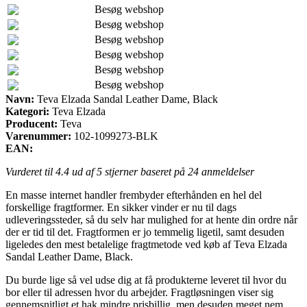
Besøg webshop
Besøg webshop
Besøg webshop
Besøg webshop
Besøg webshop
Besøg webshop
Navn:
Teva Elzada Sandal Leather Dame, Black
Kategori:
Teva Elzada
Producent:
Teva
Varenummer:
102-1099273-BLK
EAN:
Vurderet til
4.4
ud af 5 stjerner baseret på
24
anmeldelser
En masse internet handler frembyder efterhånden en hel del
forskellige fragtformer. En sikker vinder er nu til dags
udleveringssteder, så du selv har mulighed for at hente din ordre når
der er tid til det. Fragtformen er jo temmelig ligetil, samt desuden
ligeledes den mest betalelige fragtmetode ved køb af Teva Elzada
Sandal Leather Dame, Black.
Du burde lige så vel udse dig at få produkterne leveret til hvor du
bor eller til adressen hvor du arbejder. Fragtløsningen viser sig
gennemsnitligt et hak mindre prisbillig, men desuden meget nem.