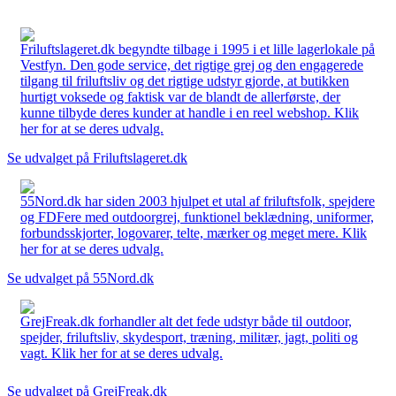
Friluftslageret.dk begyndte tilbage i 1995 i et lille lagerlokale på
Vestfyn. Den gode service, det rigtige grej og den engagerede
tilgang til friluftsliv og det rigtige udstyr gjorde, at butikken
hurtigt voksede og faktisk var de blandt de allerførste, der
kunne tilbyde deres kunder at handle i en reel webshop. Klik
her for at se deres udvalg.
Se udvalget på Friluftslageret.dk
55Nord.dk har siden 2003 hjulpet et utal af friluftsfolk, spejdere
og FDFere med outdoorgrej, funktionel beklædning, uniformer,
forbundsskjorter, logovarer, telte, mærker og meget mere. Klik
her for at se deres udvalg.
Se udvalget på 55Nord.dk
GrejFreak.dk forhandler alt det fede udstyr både til outdoor,
spejder, friluftsliv, skydesport, træning, militær, jagt, politi og
vagt. Klik her for at se deres udvalg.
Se udvalget på GrejFreak.dk