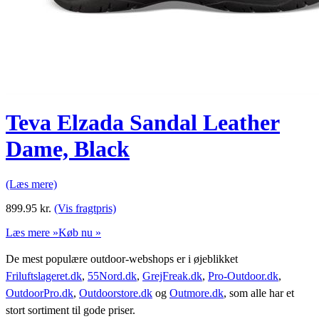
Teva Elzada Sandal Leather
Dame, Black
(Læs mere)
899.95
kr.
(Vis fragtpris)
Læs mere »
Køb nu »
De mest populære outdoor-webshops er i øjeblikket
Friluftslageret.dk
,
55Nord.dk
,
GrejFreak.dk
,
Pro-Outdoor.dk
,
OutdoorPro.dk
,
Outdoorstore.dk
og
Outmore.dk
, som alle har et
stort sortiment til gode priser.