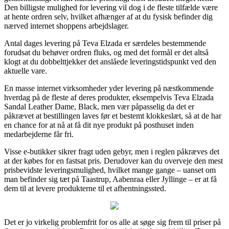
Den billigste mulighed for levering vil dog i de fleste tilfælde være
at hente ordren selv, hvilket afhænger af at du fysisk befinder dig
nærved internet shoppens arbejdslager.
Antal dages levering på Teva Elzada er særdeles bestemmende
forudsat du behøver ordren fluks, og med det formål er det altså
klogt at du dobbelttjekker det anslåede leveringstidspunkt ved den
aktuelle vare.
En masse internet virksomheder yder levering på næstkommende
hverdag på de fleste af deres produkter, eksempelvis Teva Elzada
Sandal Leather Dame, Black, men vær påpasselig da det er
påkrævet at bestillingen laves før et bestemt klokkeslæt, så at de har
en chance for at nå at få dit nye produkt på posthuset inden
medarbejderne får fri.
Visse e-butikker sikrer fragt uden gebyr, men i reglen påkræves det
at der købes for en fastsat pris. Derudover kan du overveje den mest
prisbevidste leveringsmulighed, hvilket mange gange – uanset om
man befinder sig tæt på Taastrup, Aabenraa eller Jyllinge – er at få
dem til at levere produkterne til et afhentningssted.
Det er jo virkelig problemfrit for os alle at søge sig frem til priser på