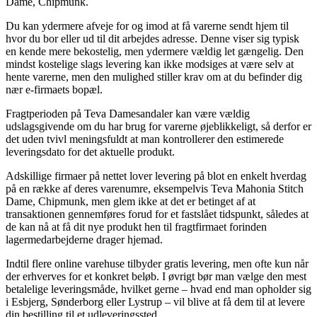
Dame, Chipmunk.
Du kan ydermere afveje for og imod at få varerne sendt hjem til
hvor du bor eller ud til dit arbejdes adresse. Denne viser sig typisk
en kende mere bekostelig, men ydermere vældig let gængelig. Den
mindst kostelige slags levering kan ikke modsiges at være selv at
hente varerne, men den mulighed stiller krav om at du befinder dig
nær e-firmaets bopæl.
Fragtperioden på Teva Damesandaler kan være vældig
udslagsgivende om du har brug for varerne øjeblikkeligt, så derfor er
det uden tvivl meningsfuldt at man kontrollerer den estimerede
leveringsdato for det aktuelle produkt.
Adskillige firmaer på nettet lover levering på blot en enkelt hverdag
på en række af deres varenumre, eksempelvis Teva Mahonia Stitch
Dame, Chipmunk, men glem ikke at det er betinget af at
transaktionen gennemføres forud for et fastslået tidspunkt, således at
de kan nå at få dit nye produkt hen til fragtfirmaet forinden
lagermedarbejderne drager hjemad.
Indtil flere online varehuse tilbyder gratis levering, men ofte kun når
der erhverves for et konkret beløb. I øvrigt bør man vælge den mest
betalelige leveringsmåde, hvilket gerne – hvad end man opholder sig
i Esbjerg, Sønderborg eller Lystrup – vil blive at få dem til at levere
din bestilling til et udleveringssted.