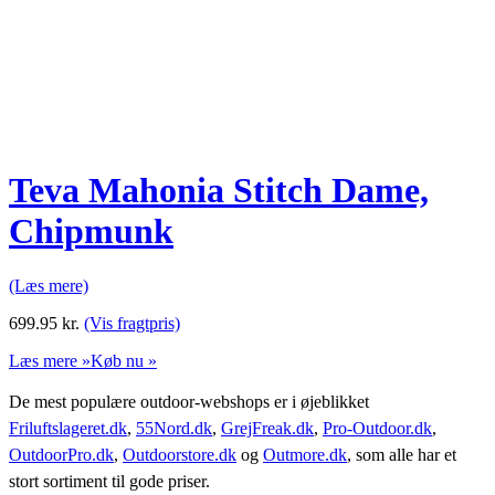
Teva Mahonia Stitch Dame,
Chipmunk
(Læs mere)
699.95
kr.
(Vis fragtpris)
Læs mere »
Køb nu »
De mest populære outdoor-webshops er i øjeblikket
Friluftslageret.dk
,
55Nord.dk
,
GrejFreak.dk
,
Pro-Outdoor.dk
,
OutdoorPro.dk
,
Outdoorstore.dk
og
Outmore.dk
, som alle har et
stort sortiment til gode priser.