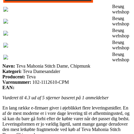
Besøg
webshop
Besøg
webshop
Besøg
webshop
Besøg
webshop
Besøg
webshop
Navn:
Teva Mahonia Stitch Dame, Chipmunk
Kategori:
Teva Damesandaler
Producent:
Teva
Varenummer:
102-1112610-CPM
EAN:
Vurderet til
4.3
ud af 5 stjerner baseret på
1
anmeldelser
En lang række e-firmaer giver i øjeblikket flere leveringsmidler. En
af de mest moderne er i vore dage levering til et afhentningssted, og
så kan du bare gå forbi efter de købte varer når det passer dig bedst.
Leveringsformen er jo vældig ligetil, samt mange gange derudover
den mest letkøbte fragtmetode ved køb af Teva Mahonia Stitch