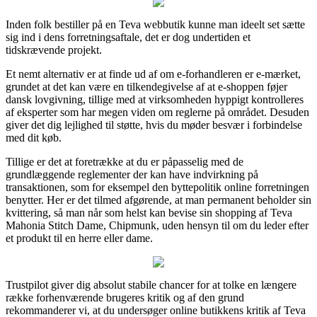
Inden folk bestiller på en Teva webbutik kunne man ideelt set sætte
sig ind i dens forretningsaftale, det er dog undertiden et
tidskrævende projekt.
Et nemt alternativ er at finde ud af om e-forhandleren er e-mærket,
grundet at det kan være en tilkendegivelse af at e-shoppen føjer
dansk lovgivning, tillige med at virksomheden hyppigt kontrolleres
af eksperter som har megen viden om reglerne på området. Desuden
giver det dig lejlighed til støtte, hvis du møder besvær i forbindelse
med dit køb.
Tillige er det at foretrække at du er påpasselig med de
grundlæggende reglementer der kan have indvirkning på
transaktionen, som for eksempel den byttepolitik online forretningen
benytter. Her er det tilmed afgørende, at man permanent beholder sin
kvittering, så man når som helst kan bevise sin shopping af Teva
Mahonia Stitch Dame, Chipmunk, uden hensyn til om du leder efter
et produkt til en herre eller dame.
Trustpilot giver dig absolut stabile chancer for at tolke en længere
række forhenværende brugeres kritik og af den grund
rekommanderer vi, at du undersøger online butikkens kritik af Teva