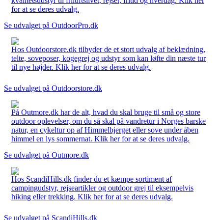
kvalitetsudstyr til friluftslivet, rejser, fritid og hverdag. Klik her
for at se deres udvalg.
Se udvalget på OutdoorPro.dk
Hos Outdoorstore.dk tilbyder de et stort udvalg af beklædning,
telte, soveposer, kogegrej og udstyr som kan løfte din næste tur
til nye højder. Klik her for at se deres udvalg.
Se udvalget på Outdoorstore.dk
På Outmore.dk har de alt, hvad du skal bruge til små og store
outdoor oplevelser, om du så skal på vandretur i Norges barske
natur, en cykeltur op af Himmelbjerget eller sove under åben
himmel en lys sommernat. Klik her for at se deres udvalg.
Se udvalget på Outmore.dk
Hos ScandiHills.dk finder du et kæmpe sortiment af
campingudstyr, rejseartikler og outdoor grej til eksempelvis
hiking eller trekking. Klik her for at se deres udvalg.
Se udvalget på ScandiHills.dk