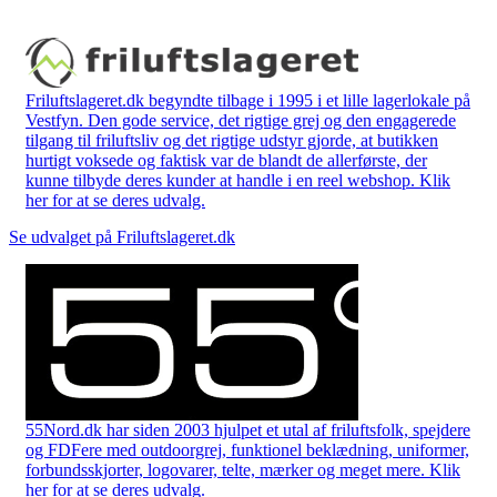
Friluftslageret.dk begyndte tilbage i 1995 i et lille lagerlokale på
Vestfyn. Den gode service, det rigtige grej og den engagerede
tilgang til friluftsliv og det rigtige udstyr gjorde, at butikken
hurtigt voksede og faktisk var de blandt de allerførste, der
kunne tilbyde deres kunder at handle i en reel webshop. Klik
her for at se deres udvalg.
Se udvalget på Friluftslageret.dk
55Nord.dk har siden 2003 hjulpet et utal af friluftsfolk, spejdere
og FDFere med outdoorgrej, funktionel beklædning, uniformer,
forbundsskjorter, logovarer, telte, mærker og meget mere. Klik
her for at se deres udvalg.