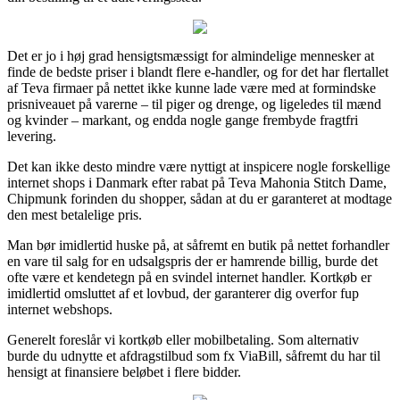
Det er jo i høj grad hensigtsmæssigt for almindelige mennesker at
finde de bedste priser i blandt flere e-handler, og for det har flertallet
af Teva firmaer på nettet ikke kunne lade være med at formindske
prisniveauet på varerne – til piger og drenge, og ligeledes til mænd
og kvinder – markant, og endda nogle gange frembyde fragtfri
levering.
Det kan ikke desto mindre være nyttigt at inspicere nogle forskellige
internet shops i Danmark efter rabat på Teva Mahonia Stitch Dame,
Chipmunk forinden du shopper, sådan at du er garanteret at modtage
den mest betalelige pris.
Man bør imidlertid huske på, at såfremt en butik på nettet forhandler
en vare til salg for en udsalgspris der er hamrende billig, burde det
ofte være et kendetegn på en svindel internet handler. Kortkøb er
imidlertid omsluttet af et lovbud, der garanterer dig overfor fup
internet webshops.
Generelt foreslår vi kortkøb eller mobilbetaling. Som alternativ
burde du udnytte et afdragstilbud som fx ViaBill, såfremt du har til
hensigt at finansiere beløbet i flere bidder.