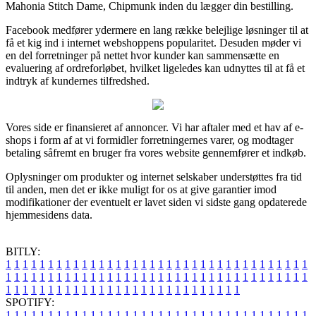
Mahonia Stitch Dame, Chipmunk inden du lægger din bestilling.
Facebook medfører ydermere en lang række belejlige løsninger til at
få et kig ind i internet webshoppens popularitet. Desuden møder vi
en del forretninger på nettet hvor kunder kan sammensætte en
evaluering af ordreforløbet, hvilket ligeledes kan udnyttes til at få et
indtryk af kundernes tilfredshed.
Vores side er finansieret af annoncer. Vi har aftaler med et hav af e-
shops i form af at vi formidler forretningernes varer, og modtager
betaling såfremt en bruger fra vores website gennemfører et indkøb.
Oplysninger om produkter og internet selskaber understøttes fra tid
til anden, men det er ikke muligt for os at give garantier imod
modifikationer der eventuelt er lavet siden vi sidste gang opdaterede
hjemmesidens data.
BITLY:
1
1
1
1
1
1
1
1
1
1
1
1
1
1
1
1
1
1
1
1
1
1
1
1
1
1
1
1
1
1
1
1
1
1
1
1
1
1
1
1
1
1
1
1
1
1
1
1
1
1
1
1
1
1
1
1
1
1
1
1
1
1
1
1
1
1
1
1
1
1
1
1
1
1
1
1
1
1
1
1
1
1
1
1
1
1
1
1
1
1
1
1
1
1
1
1
1
1
1
1
SPOTIFY:
1
1
1
1
1
1
1
1
1
1
1
1
1
1
1
1
1
1
1
1
1
1
1
1
1
1
1
1
1
1
1
1
1
1
1
1